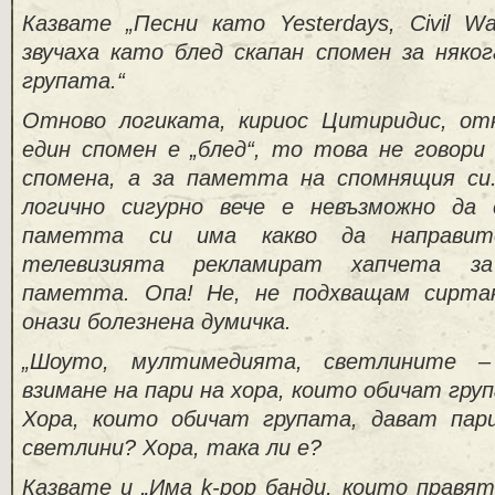
Казвате „Песни като Yesterdays, Civil Wa
звучаха като блед скапан спомен за няко
групата.“
Отново логиката, кириос Цитиридис, от
един спомен е „блед“, то това не говори
спомена, а за паметта на спомнящия си
логично сигурно вече е невъзможно да 
паметта си има какво да направит
телевизията рекламират хапчета за
паметта. Опа! Не, не подхващам сиртак
онази болезнена думичка.
„Шоуто, мултимедията, светлините 
взимане на пари на хора, които обичат гру
Хора, които обичат групата, дават пар
светлини? Хора, така ли е?
Казвате и „Има k-pop банди, които правят