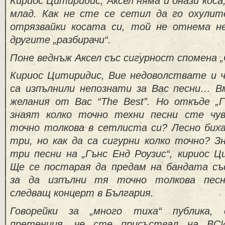
Кириос Цитиридис, Аксел няма и онази кос
млад. Как не сте се сетил да го охули
отрязвайки косата си, той не отнема 
другите „разбирачи“.
Поне веднъж Аксел със сигурност спомена 
Кириос Цитиридис, Вие недоволствате и че
са изпълнили непознати за Вас песни… 
желания от Вас “The Best”. Но откъде „Г
знаят колко точно техни песни сте чув
точно толкова в сетлиста си? Лесно биха
три, но как да са сигурни колко точно? З
три песни на „Гънс Енд Роузис“, кириос Ц
Ще се постарая да предам на бандата с
за да изпълни тя точно толкова песн
следващ концерт в България.
Говорейки за „много тиха“ публика, 
претенция, че сте присъствал на ВС