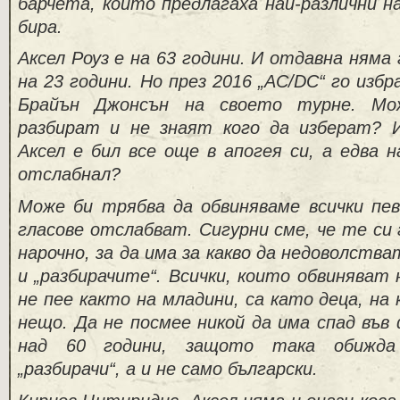
барчета, които предлагаха най-различни на
бира.
Аксел Роуз е на 63 години. И отдавна няма
на 23 години. Но през 2016 „AC/DC“ го избр
Брайън Джонсън на своето турне. Мо
разбират и не знаят кого да изберат? 
Аксел е бил все още в апогея си, а едва 
отслабнал?
Може би трябва да обвиняваме всички пев
гласове отслабват. Сигурни сме, че те си
нарочно, за да има за какво да недоволств
и „разбирачите“. Всички, които обвиняват н
не пее както на младини, са като деца, на
нещо. Да не посмее никой да има спад във
над 60 години, защото така обижда 
„разбирачи“, а и не само български.