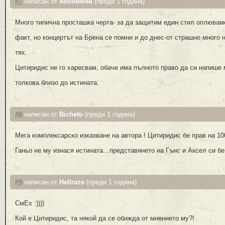
#7
написан от
Анонимен
(преди 1 година)
Много типична просташка черта- за да защитим един стил оплюваме 
факт, но концертът на Брена се помни и до днес-от страшно много 
тях.
Цитиридис не го харесвам, обаче има пълното право да си напише 
толкова близо до истината.
#8
написан от
Bicheto
(преди 1 година)
Мега комплексарско изказване на автора ! Цитиридис бе прав на 10
Ганьо не му изнася истината…представянето на Гънс и Аксел си б
#9
написан от
Hellraze
(преди 1 година)
СмЕх :))))
Кой е Цитиридис, та някой да се обижда от мнението му?!