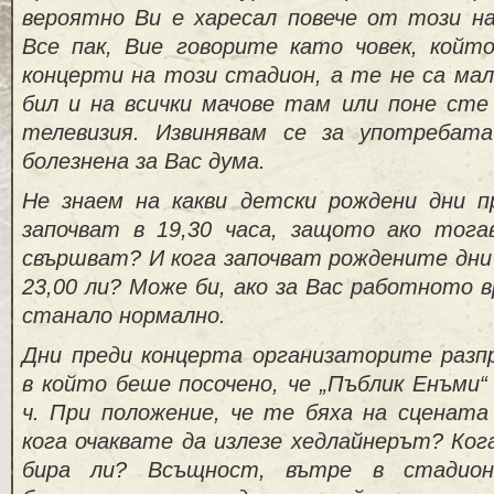
вероятно Ви е харесал повече от този на 
Все пак, Вие говорите като човек, кой
концерти на този стадион, а те не са мал
бил и на всички мачове там или поне сте 
телевизия. Извинявам се за употребат
болезнена за Вас дума.
Не знаем на какви детски рождени дни 
започват в 19,30 часа, защото ако тога
свършват? И кога започват рождените дни
23,00 ли? Може би, ако за Вас работното 
станало нормално.
Дни преди концерта организаторите разп
в който беше посочено, че „Пъблик Енъми“
ч. При положение, че те бяха на сцената
кога очаквате да излезе хедлайнерът? Ког
бира ли? Всъщност, вътре в стадио