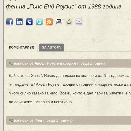
фен на „Гънс Енд Роузис“ от 1988 година
КОМЕНТАРИ (9)
ЗА АВТОРА
#1
написан от
Аксел Роуз е пародия
(преди 1 година)
Дай като са Guns’N’Roses да падаме на колене и да благодарим за 
ги гледаме, а? Аксел Роуз е пародия от години и нищо не може да 
много силно казано за него. Всеки, който е дал пари за билети и е 
да се изкаже – било то и негативно.
#2
написан от
Фен
(преди 1 година)