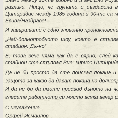
разлика. Нищо, че групата е създадена в
Цитиридис между 1985 година и 90-те са м
Евива/Наздраве!
И завършвате с едно зловонно проникновен
„Най-долнопробното шоу, което е стъпв
стадион. Дъ-но“
Е, това вече няма как да е вярно, след к
стадион сте стъпвал Вие, кириос Цитирид
Да не би просто да сте поискал покана и 
защото за какво да дават покана на долноп
И да не би да имате предвид дъното на ч
гледате работното си място всяка вечер с
С неуважение,
Орфей Исмаилов