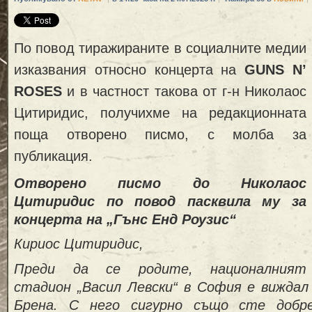
По повод тиражираните в социалните медии
изказвания относно концерта на
GUNS N’
ROSES
и в частност такова от г-н Николаос
Цитиридис, получихме на редакционната
поща отворено писмо, с молба за
публикация.
Отворено писмо до Николаос
Цитиридис по повод пасквила му за
концерта на „Гънс Енд Роузис“
Кириос Цитиридис,
Преди да се родите, националният
стадион „Васил Левски“ в София е виждал
Брена. С него сигурно също сте добр