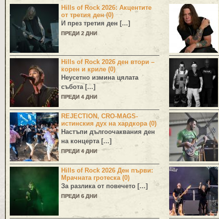
Hills of Rock 2026: Акцентите
от третия ден (0)
И през третия ден […]
ПРЕДИ 2 ДНИ
Hills of Rock 2026 ден втори –
корен и криле (0)
Неусетно измина цялата
събота […]
ПРЕДИ 4 ДНИ
REJECTION, CRO-MAGS-
истинския дух на хардкора (0)
Настъпи дългоочаквания ден
на концерта […]
ПРЕДИ 4 ДНИ
Hills of Rock 2026 Ден първи:
Мрачната гротеска (0)
За разлика от повечето […]
ПРЕДИ 6 ДНИ