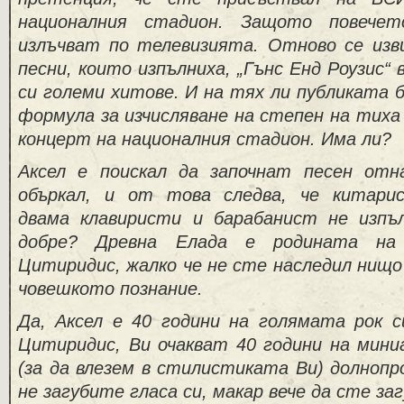
националния стадион. Защото повеч
излъчват по телевизията. Отново се изв
песни, които изпълниха, „Гънс Енд Роузис“ 
си големи хитове. И на тях ли публиката 
формула за изчисляване на степен на тиха
концерт на националния стадион. Има ли?
Аксел е поискал да започнат песен отн
объркал, и от това следва, че китарис
двама клавиристи и барабанист не изпъ
добре? Древна Елада е родината на 
Цитиридис, жалко че не сте наследил нищо
човешкото познание.
Да, Аксел е 40 години на голямата рок сц
Цитиридис, Ви очакват 40 години на мин
(за да влезем в стилистиката Ви) долнопр
не загубите гласа си, макар вече да сте за