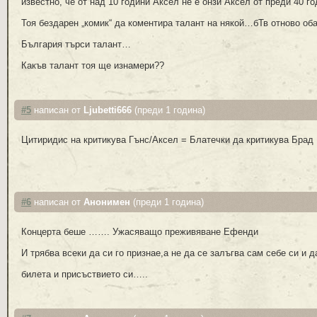
известно, че от над 10 години Аксел не е онзи Аксел от преди 40 го
Тоя бездарен „комик“ да коментира талант на някой…бТв отново оба
България търси талант…
Какъв талант тоя ще изнамери??
#5
написан от
Ljubetti666
(преди 1 година)
Цитиридис на критикува Гънс/Аксел = Блатечки да критикува Брад 
#6
написан от
Анонимен
(преди 1 година)
Концерта беше ……. Ужасяващо преживяване Ефенди
И трябва всеки да си го признае,а не да се залъгва сам себе си и 
билета и присъствието си…..