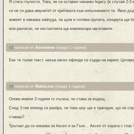
Я стига глупости. Това, че си оставил някакво legacy (в случая 2-3
си не ти дава имунитет от критиката към изпълнението ти. Явно дъ
живеят в някаква заблуда, че щом е голяма групата, концерта ще б
или разчитат, че носталгията ще компенсира негативите.
#3
написан от
Анонимен
(преди 1 година)
Бах ти тъпия текст, некъв кисел ефенди се сърди на кириос Цитир
#4
написан от
MakeLove
(преди 1 година)
Онова момче 3 години го лъгаха, че става за водещ…
След 3-тия епизод се разбра, че това шоу ще е трагедия, що не спр
ставаш?
Тръгнал да се изказва за Аксел и за Гънз… Аксел от хората с глас