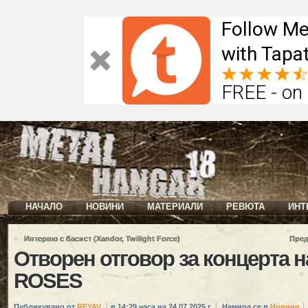
Follow Me
with Tapat
FREE - on
НАЧАЛО
НОВИНИ
МАТЕРИАЛИ
РЕВЮТА
ИНТ
«
Интервю с басист (Xandor, Twilight Force)
Пред
Отворен отговор за концерта н
ROSES
Публикувано от
REYAV
в 14:29 часа на 24.07.2025 г.
Намира се в
Новини