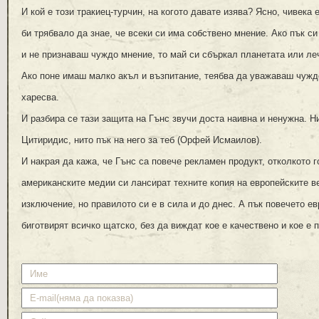
И кой е този тракиец-турчин, на когото давате изява? Ясно, чивека 
би трябвало да знае, че всеки си има собствено мнение. Ако пък с
и не признаваш чуждо мнение, то май си сбъркал планетата или л
Ако поне имаш малко акъл и възпитание, теябва да уважаваш чуждо
харесва.
И разбира се тази защита на Гънс звучи доста наивна и ненужна. Ни
Цитиридис, нито пък на него за теб (Орфей Исмаилов).
И накрая да кажа, че Гънс са повече рекламен продукт, отколкото г
американските медии си лансират техните копия на европейските в
изключение, но правилото си е в сила и до днес. А пък повечето е
биготвирят всичко щатско, без да виждат кое е качествено и кое е 