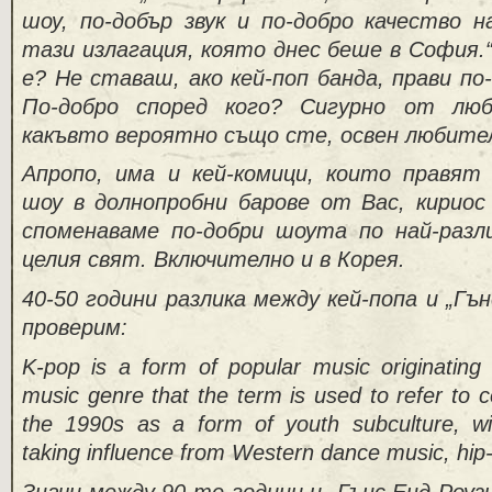
шоу, по-добър звук и по-добро качество 
тази излагация, която днес беше в София.“ 
е? Не ставаш, ако кей-поп банда, прави п
По-добро според кого? Сигурно от люб
какъвто вероятно също сте, освен любите
Апропо, има и кей-комици, които правят
шоу в долнопробни барове от Вас, кириос
споменаваме по-добри шоута по най-разл
целия свят. Включително и в Корея.
40-50 години разлика между кей-попа и „Гън
проверим:
K-pop is a form of popular music originating
music genre that the term is used to refer to c
the 1990s as a form of youth subculture, w
taking influence from Western dance music, hi
Значи между 90-те години и „Гънс Енд Роузи