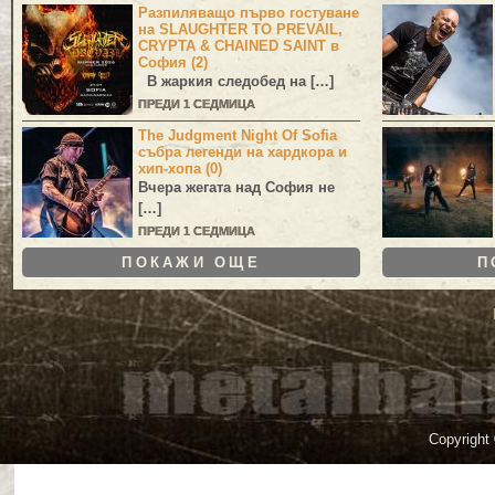
Разпиляващо първо гостуване
на SLAUGHTER TO PREVAIL,
CRYPTA & CHAINED SAINT в
София (2)
В жаркия следобед на […]
ПРЕДИ 1 СЕДМИЦА
The Judgment Night Of Sofia
събра легенди на хардкора и
хип-хопа (0)
Вчера жегата над София не
[…]
ПРЕДИ 1 СЕДМИЦА
ПОКАЖИ ОЩЕ
П
Copyright