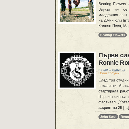
Bearing Flowers
Звукът им се 
младежкия свят 
на 28-ми юли (вт
Калоян Пеев, Ма
Bearing Flowers
Първи син
Ronnie R
преди 1 седмица
Нови албуми
След три студий
вокалисти, бълг
стартирала рабо
Първият сингъл 
фестивал „Хота
закрият на 29 […
John Steel
Ronn