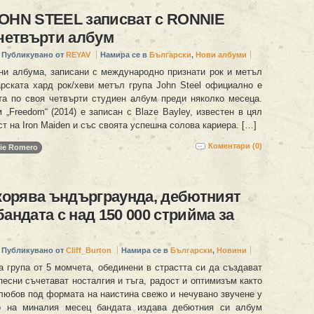
JOHN STEEL записват с RONNIE
етвърти албум
Публикувано от
REYAV
Намира се в
Български
,
Нови албуми
ни албума, записани с международно признати рок и метъл
арската хард рок/хеви метъл група John Steel официално е
та по своя четвърти студиен албум преди няколко месеца.
„Freedom“ (2014) е записан с Blaze Bayley, известен в цял
ст на Iron Maiden и със своята успешна солова кариера. […]
Коментари (0)
ie Romero
окорява ъндърграунда, дебютният
бандата с над 150 000 стрийма за
Публикувано от
Cliff_Burton
Намира се в
Български
,
Новини
ка група от 5 момчета, обединени в страстта си да създават
песни съчетават носталгия и тъга, радост и оптимизъм както
 любов под формата на наистина свежо и нечувано звучене у
о на миналия месец бандата издава дебютния си албум