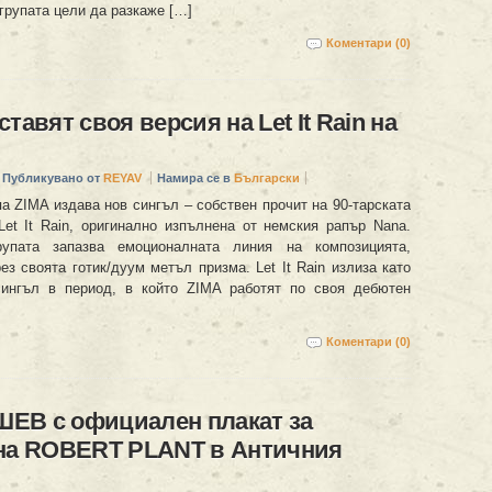
 групата цели да разкаже […]
Коментари (0)
тавят своя версия на Let It Rain на
Публикувано от
REYAV
Намира се в
Български
а ZIMA издава нов сингъл – собствен прочит на 90-тарската
Let It Rain, оригинално изпълнена от немския рапър Nana.
упата запазва емоционалната линия на композицията,
ез своята готик/дуум метъл призма. Let It Rain излиза като
сингъл в период, в който ZIMA работят по своя дебютен
Коментари (0)
ЕВ с официален плакат за
 на ROBERT PLANT в Античния