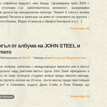
 е софийска мидуест емо банда, сформирана през 2024 г.
отличава със забележителна жизненост, разкривайки
в цялата му емоционална палитра. Новият й сингъл излиза
орник) Песента е записана на живо от членовете на групата –
рта Илиева, Марко Атанасов и Ивайло Билярски и е […]
Коментари (0)
гъл от албума на JOHN STEEL и
omero
Публикувано от
REYAV
Намира се в
Български
,
Видеоклипове
,
ни албума, записани с международно признати рок и метъл
арската хард рок/хеви метъл група John Steel официално е
та по своя четвърти студиен албум преди няколко месеца.
на групата излезе на 24 юли, почти месец преди престоящия
лич“ в Севлиево, където Джон Стийл и Рони Ромеро ще
]
Коментари (0)
ie Romero