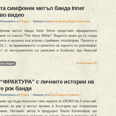
а симфоник метъл банда Inner
ово видео
убликувано от
Poppy
Намира се в
Български
,
Видеоклипове
,
фоник метъл банда Inner Strive представя официалното
вия си сингъл “The Voice Within”. Видеото може да се гледа
сента е налична във всички стрийминг платформи. Песента е
21 г., но аранжиментът и записите на парчето се реализират
ст от инструментите са записани в Audioslot при Николай
Коментари (0)
ово видео
 “ФРАКТУРА” с личните истории на
е рок банди
убликувано от
Poppy
Намира се в
Български
,
Новини
ание ще бъде излъчено тази неделя по DIEMA На 5 юли най-
даване за рок и метъл музика в България ще отпразнува
шнина. Неговият автор и продуцент Васко Катинчаров ще
 с едноспециално издание на шоуто. Точно в полунощ на 5