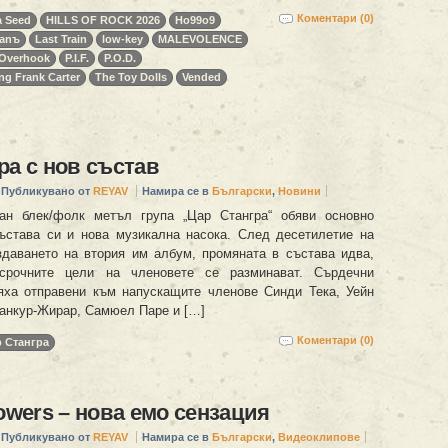
Коментари (0)
a Seed
HILLS OF ROCK 2026
Ho99o9
anъ
Last Train
low-key
MALEVOLENCE
Overhook
P.I.F.
P.O.D.
ing Frank Carter
The Toy Dolls
Vended
ра с нов състав
Публикувано от
REYAV
Намира се в
Български
,
Новини
ган блек/фолк метъл група „Цар Стангра“ обяви основно
ъстава си и нова музикална насока. След десетилетие на
здаването на втория им албум, промяната в състава идва,
срочните цели на членовете се разминават. Сърдечни
яха отправени към напускащите членове Синди Тека, Уейн
анкур-Жирар, Самюел Паре и […]
Коментари (0)
 Стангра
lowers – нова емо сензация
Публикувано от
REYAV
Намира се в
Български
,
Видеоклипове