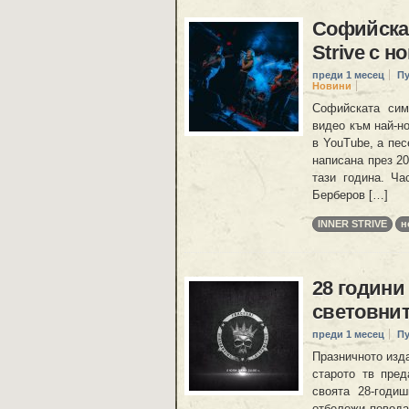
Софийскат
Strive с н
преди 1 месец
П
Новини
Софийската сим
видео към най-но
в YouTube, а пе
написана през 20
тази година. Ча
Берберов […]
INNER STRIVE
н
28 години
световнит
преди 1 месец
П
Празничното изд
старото тв пре
своята 28-годи
отбележи повода