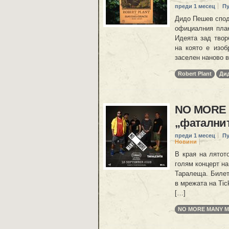
преди 1 месец
П
Дидо Пешев споде
официалния плак
Идеята зад твор
на която е изоб
заселен наново в
Robert Plant
Ди
NO MORE 
„фаталнит
преди 1 месец
П
Новини
В края на лятот
голям концерт на
Таралеща. Билет
в мрежата на Tic
[…]
NO MORE MANY 