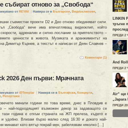
се събират отново за „Свобода“
ликувано от
REYAV
Намира се в
Български
,
Видеоклипове
,
LINKIN 
ешни съвместни проекти D2 и Део отново обединяват сили.
тръгне 
ъл „Свобода“ вече има впечатляващ видеоклип, който
прослед
 скорости, адреналин и силно послание за приятелството –
ПРЕДИ 2
лемите ценности в живота. Музиката и аранжиментът на
 на Димитър Кърнев, а текстът е написан от Деян Славчев –
Коментари (1)
And Roll
ПРЕДИ 2
ock 2026 Ден първи: Мрачната
ликувано от
iDTemplar
Намира се в
Български
,
Концерти
,
Air“ ще 
и
,
Репортажи
„Japara 
овечето минали години по това време, днес в Пловдив е
ПРЕДИ 2
о – най-подходящият възможен декор за задаващото се
 тази година е откъм страната на ЖП прелеза, където е
 и удобно. Влизам бързо малко след 16:30 и докато най-
и минават като вятър покрай мен, забелязвам няколко […]