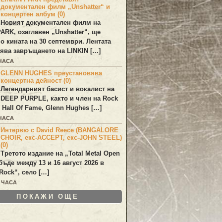
документален филм „Unshatter“ и
концертен албум (0)
Новият документален филм на
PARK
, озаглавен
„Unshatter“
, ще
по кината на 30 септември. Лентата
ява завръщането на
LINKIN
[…]
 ЧАСА
GLENN HUGHES преустановява
концертна дейност (0)
Легендарният басист и вокалист на
DEEP PURPLE
, както и член на Rock
 Hall Of Fame,
Glenn Hughes
[…]
 ЧАСА
Интервю с David Reece (BANGALORE
CHOIR, екс-ACCEPT, екс-JOHN STEEL)
(0)
Третото издание на „Total Metal Open
бъде между 13 и 16 август 2026 в
Rock“, село […]
0 ЧАСА
ПОКАЖИ ОЩЕ