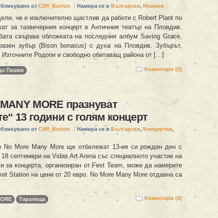
убликувано от
Cliff_Burton
Намира се в
Български
,
Новини
ли, че е изключително щастлив да работи с Robert Plant по
ат за тазвечерния концерт в Античния театър на Пловдив.
бата свързва обложката на последния албум Saving Grace,
разен зубър (Bison bonasus) с духа на Пловдив. Зубърът,
 Източните Родопи и свободно обитаващ района от […]
Коментари (0)
до Пешев
MANY MORE празнуват
е“ 13 години с голям концерт
убликувано от
Cliff_Burton
Намира се в
Български
,
Концертни
,
о No More Many More ще отбележат 13-ия си рожден ден с
 18 септември на Vidas Art Arena със специалното участие на
и за концерта, организиран от Fest Team, може да намерите
ket Station на цени от 20 евро. No More Many More отдавна са
Коментари (0)
MORE
Таралеща