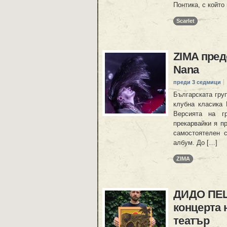
Понтика, с който
Scarlet
ZIMA предс
Nana
преди 3 седмици
Българската груп
клубна класика 
Версията на гр
прекарвайки я пр
самостоятелен 
албум. До […]
ZIMA
ДИДО ПЕШ
концерта
театър