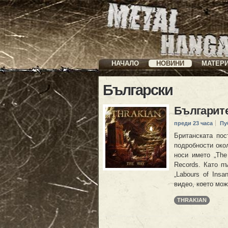
НАЧАЛО
НОВИНИ
МАТЕР
Български
Българите
преди 23 часа
Пу
Британската по
подробности око
носи името „The
Records. Като п
„Labours of Insa
видео, което мож
THRAKIAN