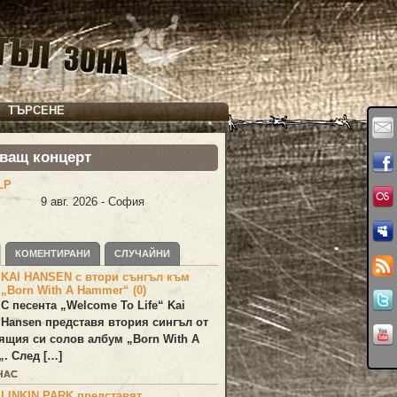
ТЪРСЕНЕ
ващ концерт
LP
9 авг. 2026 - София
КОМЕНТИРАНИ
СЛУЧАЙНИ
KAI HANSEN с втори сънгъл към
„Born With A Hammer“ (0)
С песента „
Welcome To Life
“
Kai
Hansen
представя втория сингъл от
ящия си солов албум „
Born With A
„. След […]
ЧАС
LINKIN PARK представят