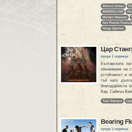
Almost Green
D
INNERGLOW
Kh
Marilyn Manson
Sex Pistols Featur
Нещо Цветно
Цар Станг
преди 1 седмица
Българската па
обновяване на с
устойчивост и и
тъй като дълго
благодарности б
Бар, Саймън Вай
Tsar Stangra
Цар
Bearing F
преди 1 седмица