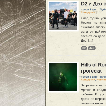
D2 и Део 
преди 1 ден
Пуб
Концертни
След години усп
Новият им синг
съчетава високи
една от най-го
песента са дело
Део, […]
D2
Део
Hills of R
гротеска
преди 6 дни
Пуб
Концертни
,
Новин
За разлика от п
мрачно и хладн
събитие. Входът
доста по-широко
големите меракли