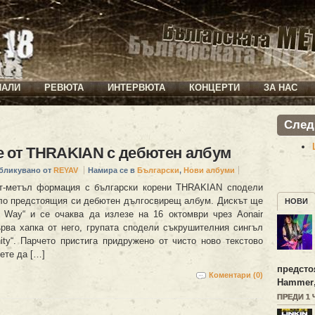
ИАЛИ
РЕВЮТА
ИНТЕРВЮТА
КОНЦЕРТИ
ЗА НАС
След
 от THRAKIAN с дебютен албум
бликувано от
REYAV
Намира се в
Български
,
Нови албуми
ст-метъл формация с български корени THRAKIAN сподели
ло предстоящия си дебютен дългосвирещ албум. Дискът ще
НОВИ
 Way“ и се очаква да излезе на 16 октомври чрез Aonair
ърва хапка от него, групата сподели съкрушителния сингъл
nity“. Парчето пристига придружено от чисто ново текстово
ете да […]
предсто
Коментари (0)
Hammer
ПРЕДИ 1 