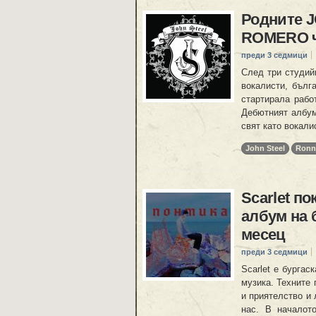
Родните 
ROMERO ч
преди 3 седмици
След три студий
вокалисти, бълг
стартирала рабо
Дебютният албум 
свят като вокали
John Steel
Ronn
Scarlet п
албум на 
месец
преди 3 седмици
Scarlet е бургас
музика. Техните 
и приятелство и
нас. В началот