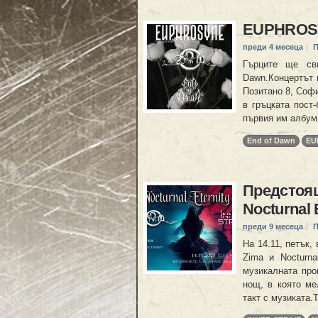
EUPHROSY
преди 4 месеца
П
Гърците ще св
Dawn.Концертът щ
Позитано 8, Софи
в гръцката пост-
първия им албум 
End of Dawn
EU
Предстоящи
Nocturnal 
преди 9 месеца
П
На 14.11, петък,
Zima и Nocturna
музикалната пр
нощ, в която ме
такт с музиката.