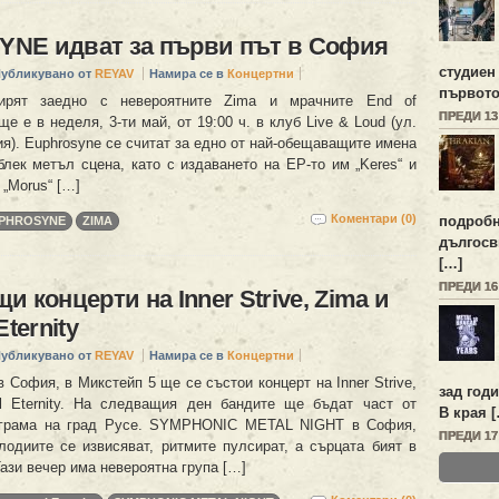
NE идват за първи път в София
студиен
убликувано от
REYAV
Намира се в
Концертни
първото
ирят заедно с невероятните Zima и мрачните End of
ПРЕДИ 1
е е в неделя, 3-ти май, от 19:00 ч. в клуб Live & Loud (ул.
я). Euphrosyne се считат за едно от най-обещаващите имена
блек метъл сцена, като с издаването на EP-то им „Keres“ и
„Morus“ […]
Коментари (0)
подробн
PHROSYNE
ZIMA
дългосв
[…]
ПРЕДИ 1
 концерти на Inner Strive, Zima и
Eternity
убликувано от
REYAV
Намира се в
Концертни
 в София, в Микстейп 5 ще се състои концерт на Inner Strive,
зад год
l Eternity. На следващия ден бандите ще бъдат част от
В края 
ограма на град Русе. SYMPHONIC METAL NIGHT в София,
ПРЕДИ 1
лодиите се извисяват, ритмите пулсират, а сърцата бият в
Тази вечер има невероятна група […]