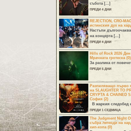
събота […]
ПРЕДИ 4 ДНИ
REJECTION, CRO-MA
истинския дух на хар
Настъпи дългоочаква
на концерта […]
ПРЕДИ 4 ДНИ
Hills of Rock 2026 Де
Мрачната гротеска (0)
За разлика от повече
ПРЕДИ 5 ДНИ
Разпиляващо първо г
на SLAUGHTER TO PR
CRYPTA & CHAINED S
София (2)
В жаркия следобед н
ПРЕДИ 1 СЕДМИЦА
The Judgment Night Of
събра легенди на хар
хип-хопа (0)