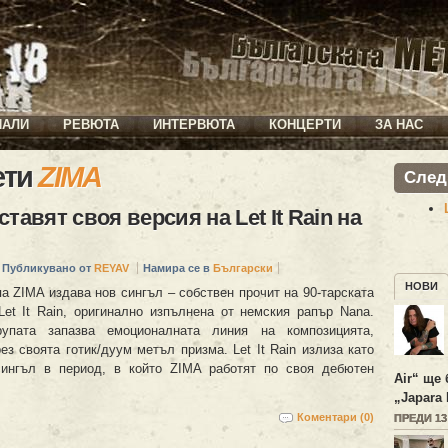
ИАЛИ
РЕВЮТА
ИНТЕРВЮТА
КОНЦЕРТИ
ЗА НАС
ети
ZIMA
След
тавят своя версия на Let It Rain на
Публикувано от
REYAV
Намира се в
Български
НОВИ
а ZIMA издава нов сингъл – собствен прочит на 90-тарската
Let It Rain, оригинално изпълнена от немския рапър Nana.
упата запазва емоционалната линия на композицията,
ез своята готик/дуум метъл призма. Let It Rain излиза като
сингъл в период, в който ZIMA работят по своя дебютен
Air“ ще 
„Japara 
Коментари (0)
ПРЕДИ 1