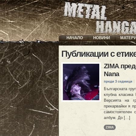
НАЧАЛО
НОВИНИ
МАТЕР
Публикации с етик
ZIMA предс
Nana
преди 3 седмици
Българската груп
клубна класика 
Версията на гр
прекарвайки я пр
самостоятелен 
албум. До […]
ZIMA