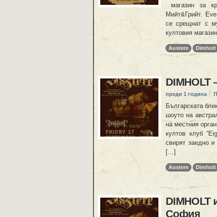
магазин за кр
Мийт&Грийт. Eve
се срещнат с му
култовия магазин
Austere
Dimholt
DIMHOLT –
преди 1 година
П
Българската блек
шоуто на австра
на местния орган
култов клуб “Ei
свирят заедно и
[…]
Austere
Dimholt
DIMHOLT 
София