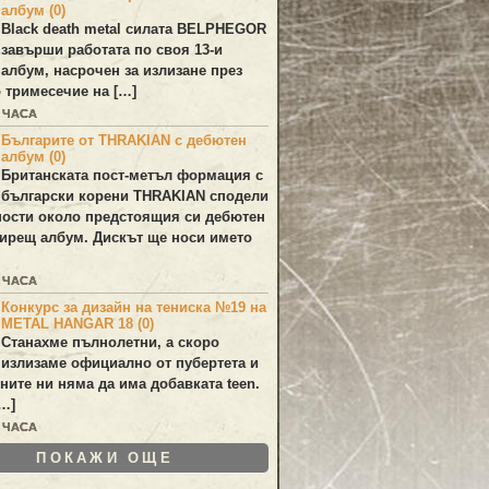
албум (0)
Black death metal силата
BELPHEGOR
завърши работата по своя 13-и
 албум, насрочен за излизане през
 тримесечие на […]
3 ЧАСА
Българите от THRAKIAN с дебютен
албум (0)
Британската пост-метъл формация с
български корени
THRAKIAN
сподели
ости около предстоящия си дебютен
ирещ албум. Дискът ще носи името
6 ЧАСА
Конкурс за дизайн на тениска №19 на
METAL HANGAR 18 (0)
Станахме пълнолетни, а скоро
излизаме официално от пубертета и
ините ни няма да има добавката teen.
[…]
7 ЧАСА
ПОКАЖИ ОЩЕ