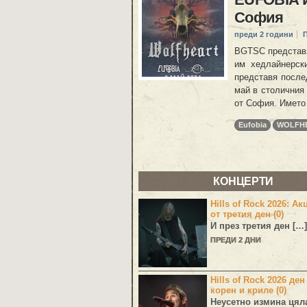
София
преди 2 години
BGTSC представ
им хедлайнерск
представя послед
май в столичния 
от София. Името 
Eufobia
WOLFH
КОНЦЕРТИ
Hills of Rock 2026: Ак
от третия ден (0)
И през третия ден […]
ПРЕДИ 2 ДНИ
Hills of Rock 2026 ден
корен и криле (0)
Неусетно измина цял