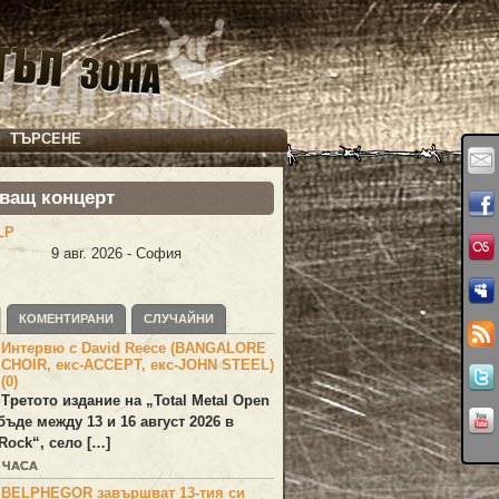
ТЪРСЕНЕ
ващ концерт
LP
9 авг. 2026 - София
КОМЕНТИРАНИ
СЛУЧАЙНИ
Интервю с David Reece (BANGALORE
CHOIR, екс-ACCEPT, екс-JOHN STEEL)
(0)
Третото издание на „Total Metal Open
бъде между 13 и 16 август 2026 в
Rock“, село […]
3 ЧАСА
BELPHEGOR завършват 13-тия си