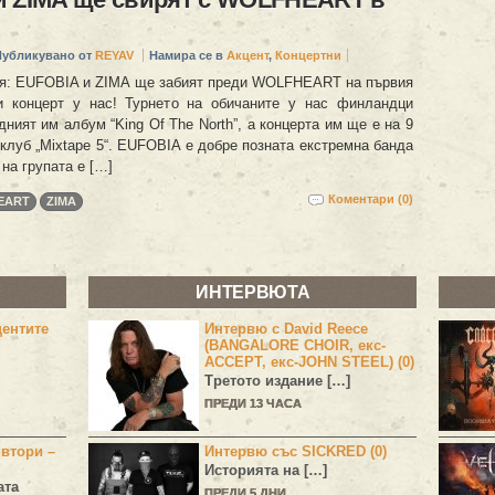
Публикувано от
REYAV
Намира се в
Акцент
,
Концертни
я: EUFOBIA и ZIMA ще забият преди WOLFHEART на първия
и концерт у нас! Турнето на обичаните у нас финландци
ният им албум “King Of The North”, а концерта им ще е на 9
клуб „Mixtape 5“. EUFOBIA е добре позната екстремна банда
на групата е […]
Коментари (0)
EART
ZIMA
ИНТЕРВЮТА
центите
Интервю с David Reece
(BANGALORE CHOIR, екс-
ACCEPT, екс-JOHN STEEL) (0)
Третото издание […]
ПРЕДИ 13 ЧАСА
 втори –
Интервю със SICKRED (0)
Историята на […]
ата
ПРЕДИ 5 ДНИ