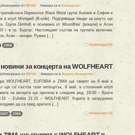
убликувано от
REYAV
Намира се в
Концертни
тралийската Depressive Black Metal група Austere в София е
ри в клуб Mixtape5 (B-side). Подгряващи банди за шоуто ще
ma. Група Dimholt е основана от Woundheir (вокали) и Асен
03 г. в гр. Бургас. Настоящият състав на групата включва:
ли, Асен – китари, Румен […]
Коментари (0)
ZIMA
 новини за концерта на WOLFHEART
Публикувано от
REYAV
Намира се в
Акцент
,
Концертни
ера WOLFHEART, EUFOBIA и ZIMA ще свирят на 9 май в
т ще се състои този четвъртък, 9 май, в столичния клуб
амата на вечерта ще протече в следния ред: 19:00 – Врати
0:15 – Eufobia 21:15 – WOLFHEART Хората в затруднено
бходимо да са пред вратите […]
Коментари (0)
EART
ZIMA
и ZIMA ще свирят с WOLFHEART в