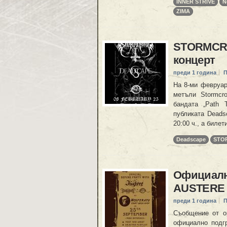
INNER STRIVE
N
ZIMA
STORMCRO
концерт
преди 1 година
П
На 8-ми февруар
метъли Stormcr
бандата „Path 
публиката Deads
20:00 ч., а билет
Deadscape
STO
Официално
AUSTERE 
преди 1 година
П
Съобщение от ор
официално подг