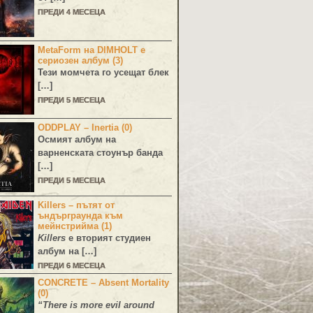
ПРЕДИ 4 МЕСЕЦА
MetaForm на DIMHOLT е
сериозен албум (3)
Тези момчета го усещат блек
[…]
ПРЕДИ 5 МЕСЕЦА
ODDPLAY – Inertia (0)
Осмият албум на
варненската стоунър банда
[…]
ПРЕДИ 5 МЕСЕЦА
Killers – пътят от
ъндърграунда към
мейнстрийма (1)
Killers
е вторият студиен
албум на […]
ПРЕДИ 6 МЕСЕЦА
CONCRETE – Absent Mortality
(0)
“There is more evil around