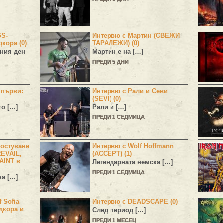
GS-
Интервю с Мартин (СВЕЖИ
дкора (0)
ТАРАЛЕЖИ) (0)
ния ден
Мартин е на […]
ПРЕДИ 5 ДНИ
н първи:
Интервю с Рали и Севи
(SEVI) (0)
то […]
Рали и […]
ПРЕДИ 1 СЕДМИЦА
остуване
Интервю с Wolf Hoffmann
EVAIL,
(ACCEPT) (1)
AINT в
Легендарната немска […]
ПРЕДИ 1 СЕДМИЦА
а […]
 Sofia
Интервю с DEADSCAPE (0)
дкора и
След период […]
ПРЕДИ 1 МЕСЕЦ