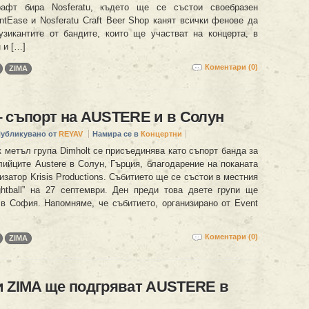
афт бира Nosferatu, където ще се състои своебразен
ntEase и Nosferatu Craft Beer Shop канят всички фенове да
зикантите от бандите, които ще участват на концерта, в
 и […]
Коментари (0)
ZIMA
 съпорт на AUSTERE и в Солун
убликувано от
REYAV
Намира се в
Концертни
 метъл група Dimholt се присъединява като съпорт банда за
лийците Austere в Солун, Гърция, благодарение на поканата
изатор Krisis Productions. Събитието ще се състои в местния
ghtball” на 27 септември. Ден преди това двете групи ще
 в София. Напомняме, че събитието, организирано от Event
Коментари (0)
ZIMA
и ZIMA ще подгряват AUSTERE в