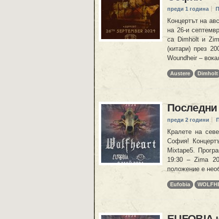
преди 1 година
П
Концертът на авс
на 26-и септемв
са Dimholt и Zi
(китари) през 20
Woundheir – вока
Austere
Dimholt
Последни
преди 2 години
Кралете на сев
София! Концертъ
Mixtape5. Прогр
19:30 – Zima 2
положение е нео
Eufobia
WOLFH
EUFOBIA 