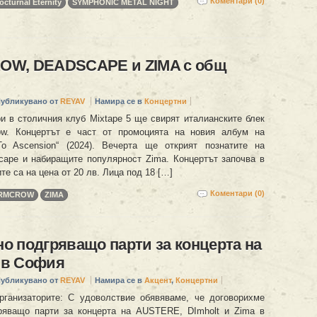
Коментари (0)
octurnal Eternity
SYMPHONIC METAL NIGHT
W, DEADSCAPE и ZIMA с общ
убликувано от
REYAV
Намира се в
Концертни
и в столичния клуб Mixtape 5 ще свирят италианските блек
ow. Концертът е част от промоцията на новия албум на
To Ascension“ (2024). Вечерта ще открият познатите на
cape и набиращите популярност Zima. Концертът започва в
ите са на цена от 20 лв. Лица под 18 […]
Коментари (0)
RMCROW
ZIMA
 подгряващо парти за концерта на
в София
убликувано от
REYAV
Намира се в
Акцент
,
Концертни
ганизаторите: С удоволствие обявяваме, че договорихме
ряващо парти за концерта на AUSTERE, DImholt и Zima в