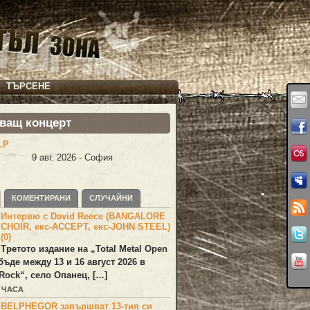
ТЪРСЕНЕ
ващ концерт
LP
9 авг. 2026 - София
КОМЕНТИРАНИ
СЛУЧАЙНИ
Интервю с David Reece (BANGALORE
CHOIR, екс-ACCEPT, екс-JOHN STEEL)
(0)
Третото издание на „Total Metal Open
бъде между 13 и 16 август 2026 в
Rock“, село Опанец, […]
4 ЧАСА
BELPHEGOR завършват 13-тия си