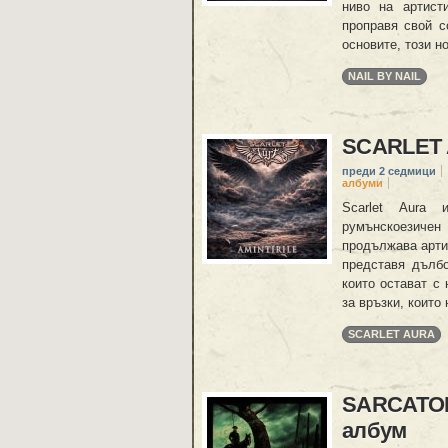
ниво на артист
проправя свой с
основите, този н
NAIL BY NAIL
SCARLET 
преди 2 седмици
албуми
Scarlet Aura и
румънскоезичен
продължава артис
представя дълбо
които остават с 
за връзки, които 
SCARLET AURA
SARCATOR 
албум