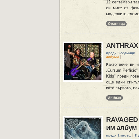
12 септември таз
си микс от фокл
модерните елемен
Оратница
ANTHRAX 
преди 3 седмици
албуми
Както вече ви и
„Cursum Perficio“
Kids“ преди пов
още един сингъл
като първото, па
Anthrax
RAVAGED B
им албум
преди 1 месец
П