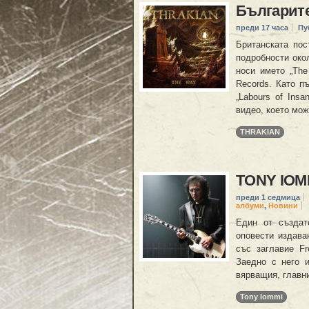
Българите
преди 17 часа
Пу
Британската по
подробности око
носи името „The
Records. Като п
„Labours of Insa
видео, което мож
THRAKIAN
TONY IOMM
преди 1 седмица
албуми
,
Новини
Един от създа
оповести издава
със заглавие F
Заедно с него и
вярващия, главни
Tony Iommi