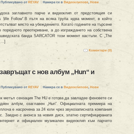
Публикувано от
REYAV
Намира се в
Видеоклипове
,
Нови
оха заглавното парче и видеоклип от предстоящия си
 We Follow“.В пътя на всяка група идва момент, в който
тстъпват място на убеждението. Когато годините на търсене
о поредното преоткриване, а до изграждането на собствена
 шведската банда SARCATOR този момент настъпи. С „The
[…]
Коментари (0)
 завръщат с нов албум „Hun“ и
Публикувано от
REYAV
Намира се в
Видеоклипове
,
Нови
к метъл сензация The HU е готова да завладее феновете си
удиен албум, озаглавен „Hun“. Официалната премиера на
плоча е насрочена за 24 юли чрез звукозаписната компания
ic. Заедно с анонса за новия диск, златно сертифицираната
интернет и официален музикален видеоклип към парчето