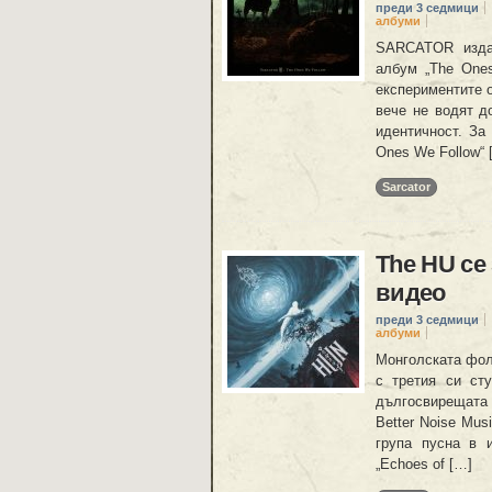
преди 3 седмици
албуми
SARCATOR издад
албум „The Ones
експериментите о
вече не водят д
идентичност. За
Ones We Follow“ 
Sarcator
The HU се
видео
преди 3 седмици
албуми
Монголската фол
с третия си ст
дългосвирещата 
Better Noise Mus
група пусна в 
„Echoes of […]