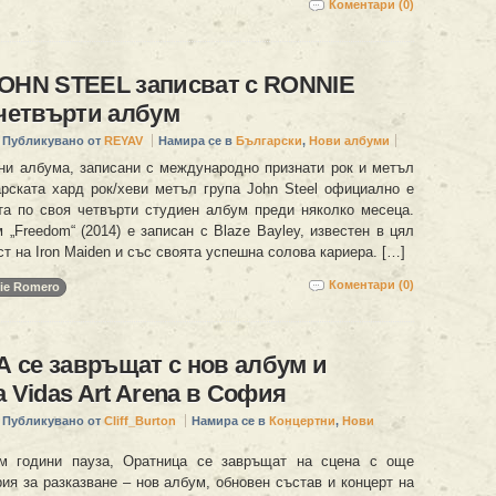
Коментари (0)
JOHN STEEL записват с RONNIE
етвърти албум
Публикувано от
REYAV
Намира се в
Български
,
Нови албуми
ни албума, записани с международно признати рок и метъл
арската хард рок/хеви метъл група John Steel официално е
та по своя четвърти студиен албум преди няколко месеца.
„Freedom“ (2014) е записан с Blaze Bayley, известен в цял
ст на Iron Maiden и със своята успешна солова кариера. […]
Коментари (0)
ie Romero
 се завръщат с нов албум и
а Vidas Art Arena в София
Публикувано от
Cliff_Burton
Намира се в
Концертни
,
Нови
м години пауза, Оратница се завръщат на сцена с още
ия за разказване – нов албум, обновен състав и концерт на