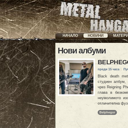
НАЧАЛО
НОВИНИ
МАТЕР
Нови албуми
BELPHEGO
преди 15 часа
Пу
Black death me
студиен албум, 
чрез Reigning P
глава в безко
неумолимото изс
отличителна фуз
Belphegor