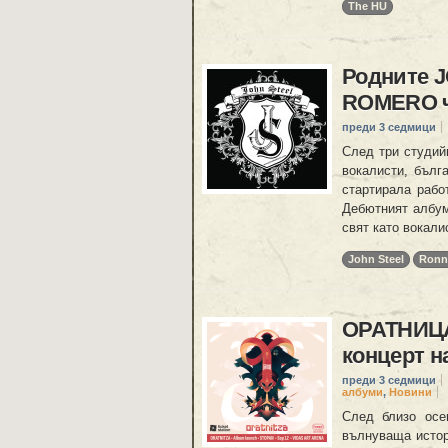
The HU
Родните 
ROMERO ч
преди 3 седмици
След три студий
вокалисти, бълг
стартирала рабо
Дебютният албум 
свят като вокали
John Steel
Ronn
ОРАТНИЦА
концерт н
преди 3 седмици
албуми
,
Новини
След близо осе
вълнуваща истор