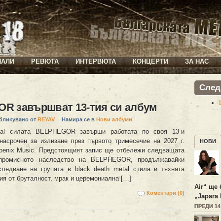
ИАЛИ
РЕВЮТА
ИНТЕРВЮТА
КОНЦЕРТИ
ЗА НАС
След
R завършват 13-тия си албум
бликувано от
REYAV
Намира се в
Нови албуми
tal силата BELPHEGOR завърши работата по своя 13-и
насрочен за излизане през първото тримесечие на 2027 г.
НОВИ
hoenix Music. Предстоящият запис ще отбележи следващата
мпромисното наследство на BELPHEGOR, продължавайки
ледване на групата в black death metal стила и тяхната
ия от бруталност, мрак и церемониална […]
Air“ ще 
Коментари (0)
„Japara 
ПРЕДИ 1