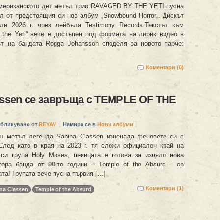
мериканското дет метъл трио RAVAGED BY THE YETI пусна
 от предстоящия си нов албум „Snowbound Horror„. Дискът
ли 2026 г. чрез лейбъла Testimony Records.Текстът към
f the Yeti“ вече е достъпен под формата на лирик видео в
т на бандата Rogga Johansson споделя за новото парче:
Коментари (0)
assen се завръща с TEMPLE OF THE
убликувано от
REYAV
Намира се в
Нови албуми
ш метъл легенда Sabina Classen изненада феновете си с
След като в края на 2023 г. тя сложи официален край на
си група Holy Moses, певицата е готова за изцяло нова
тора банда от 90-те години – Temple of the Absurd – се
та! Групата вече пусна първия […]
Коментари (1)
na Classen
Temple of the Absurd