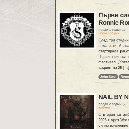
Първи син
Ronnie R
преди 1 седмица
Нови албуми
След три студий
вокалисти, бълг
стартирала рабо
Първият сингъл 
фестивал „Хота
закрият на 29 […
John Steel
Ronn
NAIL BY N
преди 2 седмици
албуми
С втория си албу
2026 г. чрез War
силно изявление