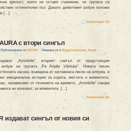
ична зрялост, което не оставя съмнение, че групата си
обствен отличителен път. Докато дебютният албум положи
ов […]
Коментари (0)
AURA с втори сингъл
Публикувано от
REYAV
Намира се в
Видеоклипове
,
Нови
здават „Amintirile“, вторият сингъл от предстоящия
 албум на групата „Pe Aripile Vântului“. Новата песен
тичната насока, въведена от заглавната песен на албума, и
ко емоционална история за хората, местата и моментите,
нас, независимо от течението на времето. „Amintirile“ говори
никога не изчезват, за моментите, […]
Коментари (0)
издават сингъл от новия си