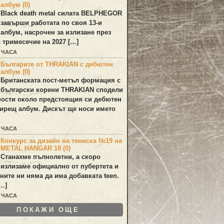
албум (0)
Black death metal силата
BELPHEGOR
завърши работата по своя 13-и
 албум, насрочен за излизане през
 тримесечие на 2027 […]
5 ЧАСА
Българите от THRAKIAN с дебютен
албум (0)
Британската пост-метъл формация с
български корени
THRAKIAN
сподели
ости около предстоящия си дебютен
ирещ албум. Дискът ще носи името
7 ЧАСА
Конкурс за дизайн на тениска №19 на
METAL HANGAR 18 (0)
Станахме пълнолетни, а скоро
излизаме официално от пубертета и
ините ни няма да има добавката teen.
[…]
8 ЧАСА
ПОКАЖИ ОЩЕ