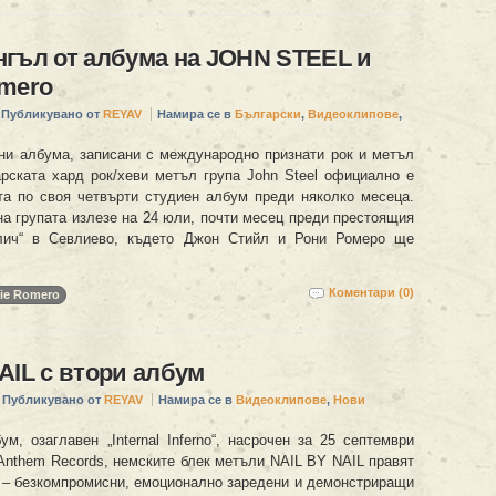
гъл от албума на JOHN STEEL и
omero
Публикувано от
REYAV
Намира се в
Български
,
Видеоклипове
,
ни албума, записани с международно признати рок и метъл
арската хард рок/хеви метъл група John Steel официално е
та по своя четвърти студиен албум преди няколко месеца.
на групата излезе на 24 юли, почти месец преди престоящия
лич“ в Севлиево, където Джон Стийл и Рони Ромеро ще
]
Коментари (0)
ie Romero
AIL с втори албум
Публикувано от
REYAV
Намира се в
Видеоклипове
,
Нови
м, озаглавен „Internal Inferno“, насрочен за 25 септември
 Anthem Records, немските блек метъли NAIL BY NAIL правят
 – безкомпромисни, емоционално заредени и демонстриращи