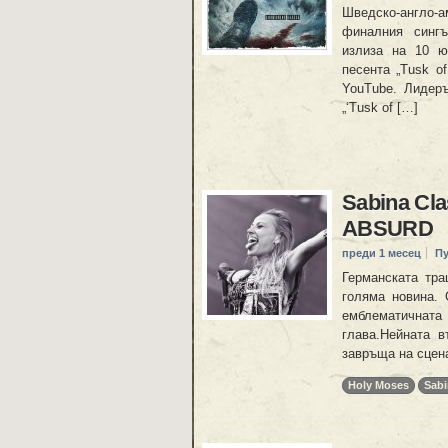
Шведско-англо-а
финалния сингъл
излиза на 10 ю
песента „Tusk o
YouTube. Лидеръ
„‘Tusk of […]
Sabina Cl
ABSURD
преди 1 месец
П
Германската тра
голяма новина. 
емблематичната 
глава.Нейната в
завръща на сцена
Holy Moses
Sabi