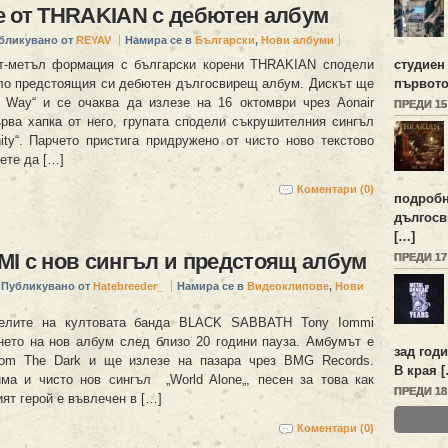
 от THRAKIAN с дебютен албум
бликувано от
REYAV
Намира се в
Български
,
Нови албуми
ст-метъл формация с български корени THRAKIAN сподели
студиен
ло предстоящия си дебютен дългосвирещ албум. Дискът ще
първото
 Way“ и се очаква да излезе на 16 октомври чрез Aonair
ПРЕДИ 1
ърва хапка от него, групата сподели съкрушителния сингъл
nity“. Парчето пристига придружено от чисто ново текстово
ете да […]
Коментари (0)
подробн
дългосв
[…]
I с нов сингъл и предстоящ албум
ПРЕДИ 1
Публикувано от
Hatebreeder_
Намира се в
Видеоклипове
,
Нови
телите на култовата банда BLACK SABBATH Tony Iommi
нето на нов албум след близо 20 години пауза. Амбумът е
зад год
rom The Dark и ще излезе на пазара чрез BMG Records.
В края 
ма и чисто нов сингъл „World Alone„, песен за това как
ПРЕДИ 1
ят герой е въвлечен в […]
Коментари (0)