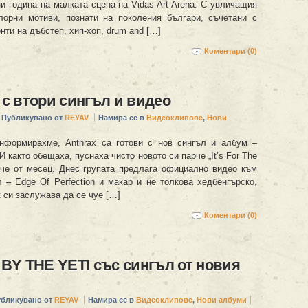
и година на малката сцена на Vidas Art Arena. С увличащия
орни мотиви, познати на поколения българи, съчетани с
ти на дъбстеп, хип-хоп, drum and […]
Коментари (0)
с втори сингъл и видео
Публикувано от
REYAV
Намира се в
Видеоклипове
,
Нови
нформирахме, Anthrax са готови с нов сингъл и албум –
.И както обещаха, пуснаха чисто новото си парче „It’s For The
ече от месец. Днес групата предлага официално видео към
 – Edge Of Pеrfection и макар и не толкова хедбенгърско,
к си заслужава да се чуе […]
Коментари (0)
Y THE YETI със сингъл от новия
убликувано от
REYAV
Намира се в
Видеоклипове
,
Нови албуми