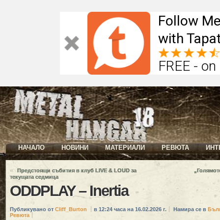
Follow Me
with Tapat
FREE - on
НАЧАЛО
НОВИНИ
МАТЕРИАЛИ
РЕВЮТА
ИНТ
«
Предстоящи събития в клуб LIVE & LOUD за
„Голямот
текущата седмица
ODDPLAY – Inertia
Публикувано от
Cliff_Burton
в 12:24 часа на 16.02.2026 г.
Намира се в
Бъл
Ревюта