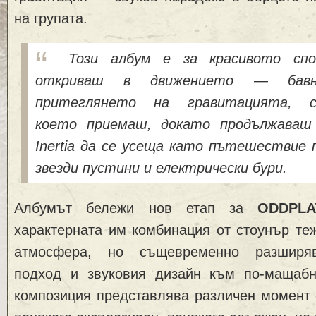
на групата.
Този албум е за красивото спо
откриваш в движението — бавно
притеглянето на гравитацията, съ
което приемаш, докато продължаваш 
Inertia да се усеща като пътешествие 
звезди пустини и електрически бури.
Албумът бележи нов етап за
ODDPLA
характерната им комбинация от стоунър те
атмосфера, но същевременно разширяв
подход и звуковия дизайн към по-мащабн
композиция представлява различен момент 