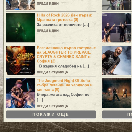
ПРЕДИ 5 ДНИ
Hills of Rock 2026 Ден първи:
Мрачната гротеска (0)
За разлика от повечето […]
ПРЕДИ 6 ДНИ
Разпиляващо първо гостуване
на SLAUGHTER TO PREVAIL,
CRYPTA & CHAINED SAINT в
София (2)
В жаркия следобед на […]
ПРЕДИ 1 СЕДМИЦА
The Judgment Night Of Sofia
събра легенди на хардкора и
хип-хопа (0)
Вчера жегата над София не
[…]
ПРЕДИ 1 СЕДМИЦА
ПОКАЖИ ОЩЕ
П