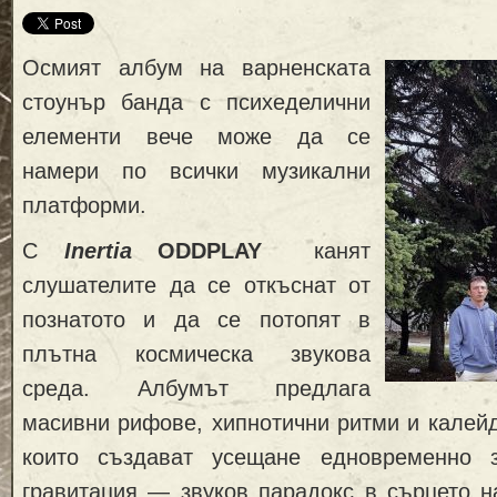
Осмият албум на варненската
стоунър банда с психеделични
елементи вече може да се
намери по всички музикални
платформи.
С
Inertia
ODDPLAY
канят
слушателите да се откъснат от
познатото и да се потопят в
плътна космическа звукова
среда. Албумът предлага
масивни рифове, хипнотични ритми и калейд
които създават усещане едновременно з
гравитация — звуков парадокс в сърцето н