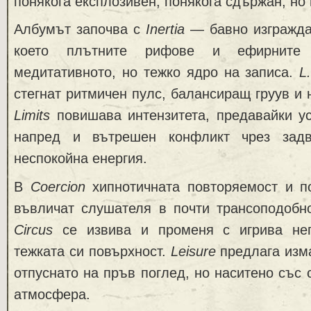
понякога експлозивен, понякога сдържан, но
Албумът започва с
Inertia
— бавно изгражда
което плътните рифове и ефирните 
медитативното, но тежко ядро на записа.
L
стегнат ритмичен пулс, балансиращ груув и
Limits
повишава интензитета, предавайки у
напред и вътрешен конфликт чрез зад
неспокойна енергия.
В
Coercion
хипнотичната повторяемост и по
въвличат слушателя в почти трансоподобно
Circus
се извива и променя с игрива неп
тежката си повърхност.
Leisure
предлага изм
отпуснато на пръв поглед, но наситено със 
атмосфера.