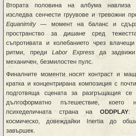
Втората половина на албума навлиза
изследва сенчести груувове и тревожни пр
Equanimity
— момент на баланс и сдържа
пространство за дишане сред тежест
съпротивата и колебанието чрез влачещ
ритми, преди
Labor Express
да задвижи
механичен, безмилостен пулс.
Финалните моменти носят контраст и ма
кратка и концентрирана композиция с почт
подготвяща сцената за разгръщащия с
дългоформатно пътешествие, което 
психеделичната страна на
ODDPLAY
:
космическо, довеждайки Inertia до об
завършек.