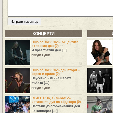
КОНЦЕРТИ
Hills of Rock 2026: Акцентите
от третия ден (0)
И през третия ден […]
ПРЕДИ 2 ДНИ
Hills of Rock 2026 ден втори –
корен и криле (0)
Неусетно измина цялата
събота […]
ПРЕДИ 5 ДНИ
REJECTION, CRO-MAGS-
истинския дух на хардкора (0)
Настъпи дългоочаквания ден
на концерта […]