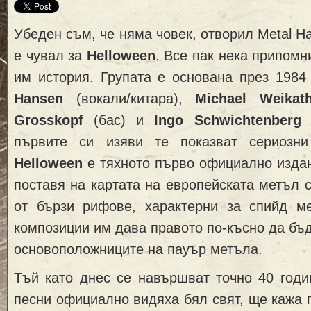
Убеден съм, че няма човек, отворил Metal Ha
е чувал за
Helloween
. Все пак нека припомн
им история. Групата е основана през 1984
Hansen
(вокали/китара),
Michael Weika
Grosskopf
(бас) и
Ingo Schwichtenber
първите си изяви те показват сериозни
Helloween
е тяхното първо официално изда
поставя на картата на европейската метъл 
от бързи рифове, характерни за спийд м
композиции им дава правото по-късно да бъд
основоположниците на пауър метъла.
Тъй като днес се навършват точно 40 годин
песни официално видяха бял свят, ще кажа 