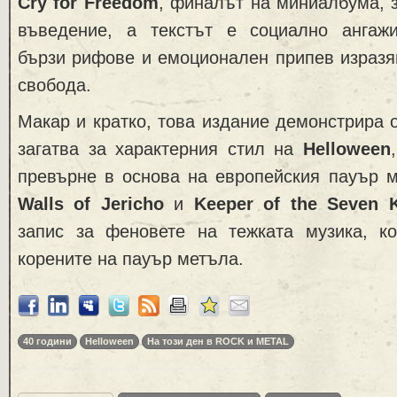
Cry for Freedom
, финалът на миниалбума, 
въведение, а текстът е социално ангаж
бързи рифове и емоционален припев изразя
свобода.
Макар и кратко, това издание демонстрира 
загатва за характерния стил на
Helloween
превърне в основа на европейския пауър м
Walls of Jericho
и
Keeper of the Seven 
запис за феновете на тежката музика, 
корените на пауър метъла.
40 години
Helloween
На този ден в ROCK и METAL