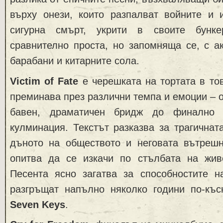
върху онези, които разпалват войните и 
сигурна смърт, укрити в своите бунке
сравнително проста, но запомняща се, с а
барабани и китарните сола.
Victim of Fate
е черешката на тортата в то
преминава през различни темпа и емоции – о
бавен, драматичен бридж до финално 
кулминация. Текстът разказва за трагичнат
дъното на обществото и неговата вътрешн
опитва да се изкачи по стълбата на жив
Песента ясно загатва за способностите на
разгръщат напълно няколко години по-къ
Seven Keys
.