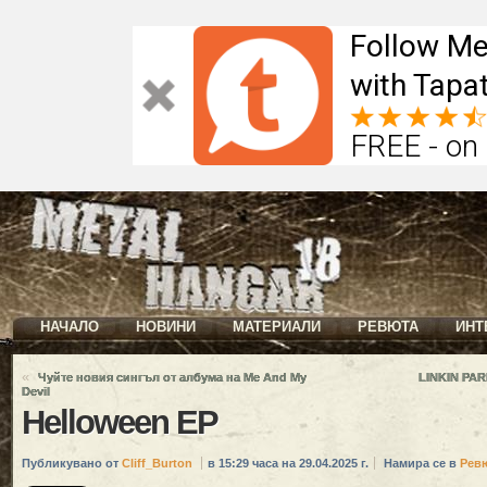
Follow Me
with Tapat
FREE - on
НАЧАЛО
НОВИНИ
МАТЕРИАЛИ
РЕВЮТА
ИНТ
«
Чуйте новия сингъл от албума на Me And My
LINKIN PAR
Devil
Helloween EP
Публикувано от
Cliff_Burton
в 15:29 часа на 29.04.2025 г.
Намира се в
Рев