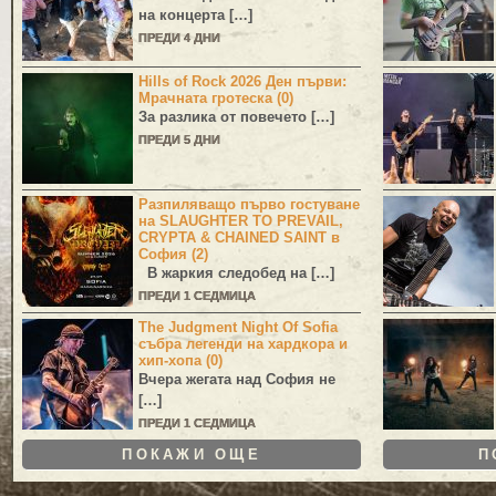
на концерта […]
ПРЕДИ 4 ДНИ
Hills of Rock 2026 Ден първи:
Мрачната гротеска (0)
За разлика от повечето […]
ПРЕДИ 5 ДНИ
Разпиляващо първо гостуване
на SLAUGHTER TO PREVAIL,
CRYPTA & CHAINED SAINT в
София (2)
В жаркия следобед на […]
ПРЕДИ 1 СЕДМИЦА
The Judgment Night Of Sofia
събра легенди на хардкора и
хип-хопа (0)
Вчера жегата над София не
[…]
ПРЕДИ 1 СЕДМИЦА
ПОКАЖИ ОЩЕ
П