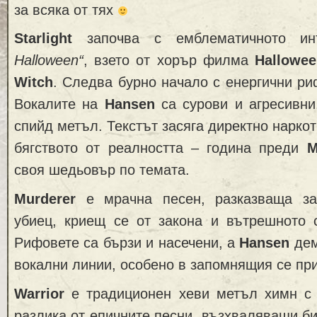
за всяка от тях
Starlight
започва с емблематичното 
Halloween“
, взето от хорър филма
Hallowee
Witch
. Следва бурно начало с енергични ри
Вокалите на
Hansen
са сурови и агресивни
спийд метъл. Текстът засяга директно нарко
бягството от реалността – година преди
M
своя шедьовър по темата.
Murderer
е мрачна песен, разказваща з
убиец, криещ се от закона и вътрешното с
Рифовете са бързи и насечени, а
Hansen
дем
вокални линии, особено в запомнящия се пр
Warrior
е традиционен хеви метъл химн с 
разлика от епичните песни, възхваляващи би