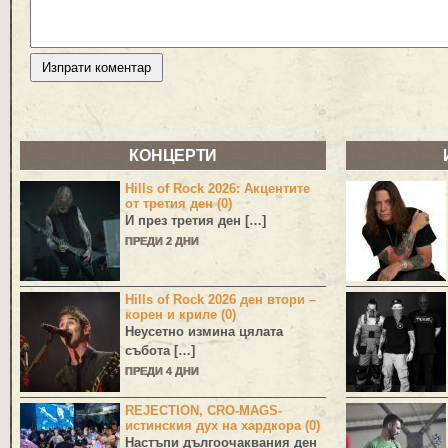
КОНЦЕРТИ
Hills of Rock 2026: Акцентите
от третия ден (0)
И през третия ден […]
ПРЕДИ 2 ДНИ
Hills of Rock 2026 ден втори –
корен и криле (0)
Неусетно измина цялата
събота […]
ПРЕДИ 4 ДНИ
REJECTION, CRO-MAGS-
истинския дух на хардкора (0)
Настъпи дългоочаквания ден