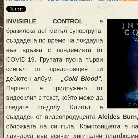
INVISIBLE CONTROL
e
бразилска дет метъл супергрупа,
създадена по време на локдауна
във връзка с пандемията от
COVID-19. Групата пусна първи
сингъл от предстоящия си
дебютен албум –
„Cold Blood“.
Парчето е придружено от
видеоклип с текст, който може да
гледате по-долу. Клипът е
създаден от видеопродуцента
Alcides Burn
обложката на сингъла. Композицията е н
даунлоуд във всички дигитални платформ