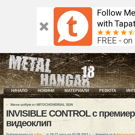
Follow Me
with Tapat
FREE - on
НАЧАЛО
НОВИНИ
МАТЕРИАЛИ
РЕВЮТА
ИНТ
«
Мини-албум от MITOCHONDRIAL SUN
INVISIBLE CONTROL с премиера
видеоклип
Публикувано от
gillan
в 19:27 часа на 02.08.2021 г.
Намира се в
Видеокли