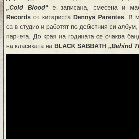
„Cold Blood“
е записана, смесена и м
Records
от китариста
Dennys Parentes
. В 
са в студио и работят по дебютния си албум
парчета. До края на годината се очаква бан
на класиката на
BLACK SABBATH
„Behind T