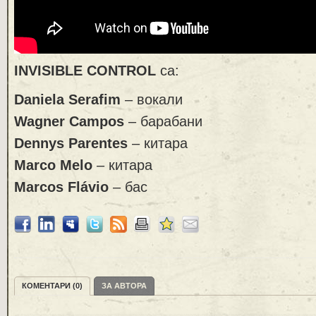
INVISIBLE CONTROL
са:
Daniela Serafim
– вокали
Wagner Campos
– барабани
Dennys Parentes
– китара
Marco Melo
– китара
Marcos Flávio
– бас
КОМЕНТАРИ (0)
ЗА АВТОРА