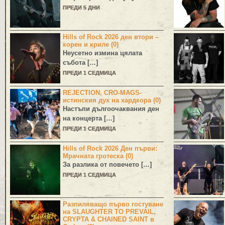
ПРЕДИ 5 ДНИ
Hills of Rock 2026 ден втори –
корен и криле (0)
Неусетно измина цялата
събота […]
ПРЕДИ 1 СЕДМИЦА
REJECTION, CRO-MAGS-
истинския дух на хардкора (0)
Настъпи дългоочаквания ден
на концерта […]
ПРЕДИ 1 СЕДМИЦА
Hills of Rock 2026 Ден първи:
Мрачната гротеска (0)
За разлика от повечето […]
ПРЕДИ 1 СЕДМИЦА
Разпиляващо първо гостуване
на SLAUGHTER TO PREVAIL,
CRYPTA & CHAINED SAINT в