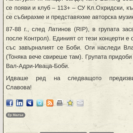
се появи и клуб – 113+ – СУ Кл.Охридски, к
се събирахме и представяхме авторска музи
87-88 г., след Латинов (RIP), в групата за
после Контрол). Единият от тези концерти е 
със завърналият се Боби. Оги наследи Вл
(Тоняка вече свиреше там). Групата придоби
Вал-Адри-Иваца-Боби.
Идваше ред на следващото предизви
Славова!
Ер Малък