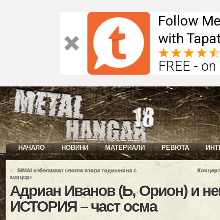
Follow Me
with Tapat
FREE - on
НАЧАЛО
НОВИНИ
МАТЕРИАЛИ
РЕВЮТА
ИНТ
«
SIMAI отбелязват своята втора годишнина с
Концерт
концерт
Адриан Иванов (Ь, Орион) и н
ИСТОРИЯ – част осма