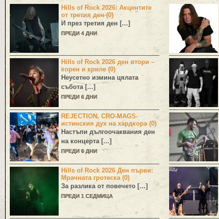
Hills of Rock 2026: Акцентите
от третия ден (0)
И през третия ден […]
ПРЕДИ 4 ДНИ
Hills of Rock 2026 ден втори –
корен и криле (0)
Неусетно измина цялата
събота […]
ПРЕДИ 6 ДНИ
REJECTION, CRO-MAGS-
истинския дух на хардкора (0)
Настъпи дългоочаквания ден
на концерта […]
ПРЕДИ 6 ДНИ
Hills of Rock 2026 Ден първи:
Мрачната гротеска (0)
За разлика от повечето […]
ПРЕДИ 1 СЕДМИЦА