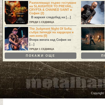
Разпиляващо първо гостуване
на SLAUGHTER TO PREVAIL,
CRYPTA & CHAINED SAINT в
София (2)
В жаркия следобед на […]
ПРЕДИ 1 СЕДМИЦА
The Judgment Night Of Sofia
събра легенди на хардкора и
хип-хопа (0)
Вчера жегата над София не
[…]
ПРЕДИ 1 СЕДМИЦА
ПОКАЖИ ОЩЕ
П
Copyright