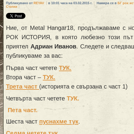
Публикувано от
REYAV
в 10:01 часа на 03.02.2015 г.
Намира се в
БГ рок ис
Статии
Ние, от Metal Hangar18, продължаваме с н
РОК ИСТОРИЯ, в която любезно този пъ
приятел
Адриан Иванов
. Следете и следващ
публикуваме за вас:
Първа част четете
ТУК.
Втора част –
ТУК.
Трета част
(историята е свързана с част 1)
Четвърта част четете
ТУК.
Пета част.
Шеста част
пуснахме тук
.
Седма четете тук.