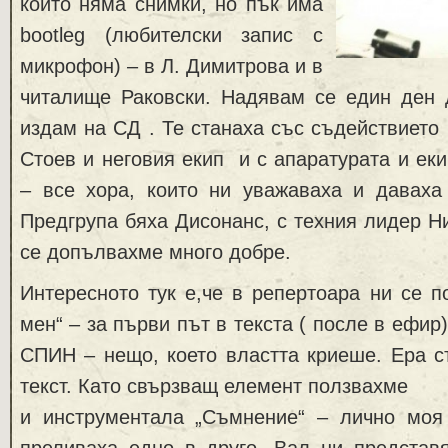
които няма снимки, но пък има
bootleg (любителски запис с
микрофон) – в Л. Димитрова и в
читалище Раковски. Надявам се един ден 
издам на СД . Те станаха със съдействието 
Стоев и неговия екип и с апаратурата и ек
– все хора, които ни уважаваха и даваха 
Предгрупа бяха Дисонанс, с техния лидер Н
се допълвахме много добре.
Интересното тук е,че в репертоара ни се п
мен“ – за първи път в текста ( после в ефир
СПИН – нещо, което властта криеше. Ера с
текст. Като свързващ елемент ползвахме
и инструментала „Съмнение“ – лично моя 
преливаха едно в друго, Вал ни представ