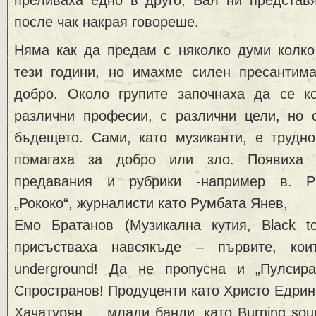
после чак накрая говореше.
Няма как да предам с няколко думи колк
тези години, но имахме силен пресантима
добро. Около групите започнаха да се к
различни професии, с различни цели, но 
бъдещето. Сами, като музиканти, е трудно
помагаха за добро или зло. Появиха 
предавания и рубрики -например в. Р
„Рококо“, журналисти като Румбата Янев,
Емо Братанов (Музикална кутия, Black to
присъстваха навсякъде – първите, кои
underground! Да не пропусна и „Пулсир
Спространов! Продуценти като Христо Едрин
Хачатурян … млади банди, като Burning soun