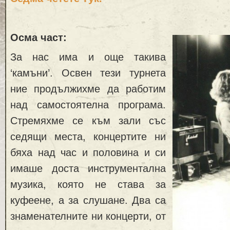
Осма част:
За нас има и още такива
‘камъни’. Освен тези турнета
ние продължихме да работим
над самостоятелна програма.
Стремяхме се към зали със
седящи места, концертите ни
бяха над час и половина и си
имаше доста инструментална
музика, която не става за
куфеене, а за слушане. Два са
знаменателните ни концерти, от