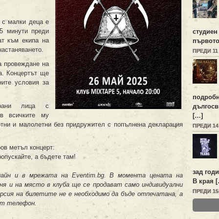
 с малки деца е
5 минути преди
студиен
ат към екипа на
първото
настаняването.
ПРЕДИ 11
а провеждане на
а. Концертът ще
ните условия за
подробн
ирани лица с
дългосв
ъв всичките му
[…]
отни и малолетни без придружител с попълнена декларация
ПРЕДИ 1
ров метъл концерт:
ропускайте, а бъдете там!
зад год
лайн
и в мреж
а
т
а
на Eventim.bg
. В момента цената на
В края 
еня и на място в клуба ще се продават само индивидуални
ПРЕДИ 1
ерсия
на билетите
не е необходимо да бъде отпечатана, а
т телефон.