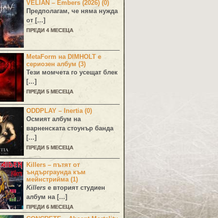
VELIAN – Embers (2026) (0)
Предполагам, че няма нужда
от […]
ПРЕДИ 4 МЕСЕЦА
MetaForm на DIMHOLT е
сериозен албум (3)
Тези момчета го усещат блек
[…]
ПРЕДИ 5 МЕСЕЦА
ODDPLAY – Inertia (0)
Осмият албум на
варненската стоунър банда
[…]
ПРЕДИ 5 МЕСЕЦА
Killers – пътят от
ъндърграунда към
мейнстрийма (1)
Killers
е вторият студиен
албум на […]
ПРЕДИ 6 МЕСЕЦА