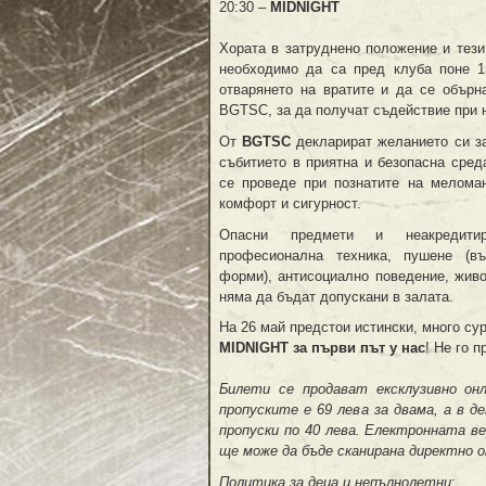
20:30 –
MIDNIGHT
Хората в затруднено положение и тези
необходимо да са пред клуба поне 1
отварянето на вратите и да се обърн
BGTSC, за да получат съдействие при 
От
BGTSC
декларират желанието си з
събитието в приятна и безопасна сред
се проведе при познатите на мелома
комфорт и сигурност.
Опасни предмети и неакредит
професионална техника, пушене (в
форми), антисоциално поведение, жив
няма да бъдат допускани в залата.
На 26 май предстои истински, много су
MIDNIGHT
за първи път у нас
! Не го п
Билети
се продават ексклузивно он
пропуските е 69 лева за двама, а в д
пропуски по 40 лева. Е
лектронната в
ще
мо
же
да бъд
е
сканиран
а
директно о
Политика за
деца и непълно
летни
: