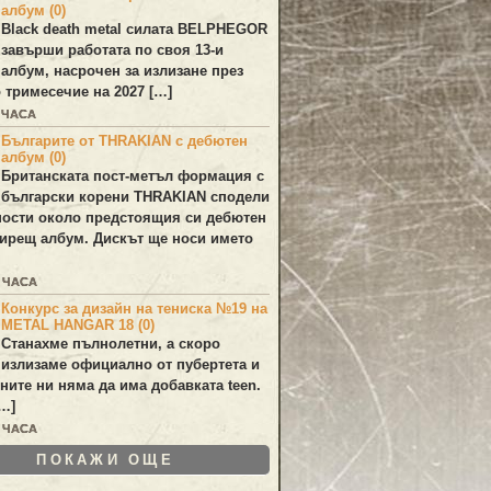
албум (0)
Black death metal силата
BELPHEGOR
завърши работата по своя 13-и
 албум, насрочен за излизане през
 тримесечие на 2027 […]
 ЧАСА
Българите от THRAKIAN с дебютен
албум (0)
Британската пост-метъл формация с
български корени
THRAKIAN
сподели
ости около предстоящия си дебютен
ирещ албум. Дискът ще носи името
4 ЧАСА
Конкурс за дизайн на тениска №19 на
METAL HANGAR 18 (0)
Станахме пълнолетни, а скоро
излизаме официално от пубертета и
ините ни няма да има добавката teen.
[…]
5 ЧАСА
ПОКАЖИ ОЩЕ