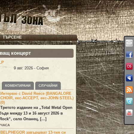
ТЪРСЕНЕ
ващ концерт
LP
9 авг. 2026 - София
КОМЕНТИРАНИ
СЛУЧАЙНИ
Интервю с David Reece (BANGALORE
CHOIR, екс-ACCEPT, екс-JOHN STEEL)
(0)
Третото издание на „Total Metal Open
бъде между 13 и 16 август 2026 в
Rock“, село Опанец, […]
 ЧАСА
BELPHEGOR завършват 13-тия си