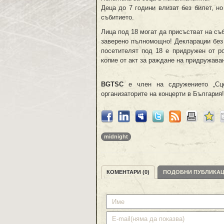
Деца до 7 години влизат без билет, н
събитието.
Лица под 18 могат да присъстват на съ
заверено пълномощно! Декларации без п
посетителят под 18 е придружен от ро
копие от акт за раждане на придружава
BGTSC
е член на сдружението „Сце
организаторите на концерти в България!
midnight
КОМЕНТАРИ (0)
ПОДОБНИ ПУБЛИКА