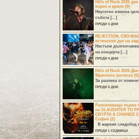
Hills of Rock 2026 ден
корен и криле (0)
Неусетно измина цял
събота […]
ПРЕДИ 4 ДНИ
REJECTION, CRO-MA
истинския дух на хар
Настъпи дългоочаква
на концерта […]
ПРЕДИ 4 ДНИ
Hills of Rock 2026 Де
Мрачната гротеска (0)
За разлика от повече
ПРЕДИ 5 ДНИ
Разпиляващо първо г
на SLAUGHTER TO PR
CRYPTA & CHAINED S
София (2)
В жаркия следобед н
ПРЕДИ 1 СЕДМИЦА