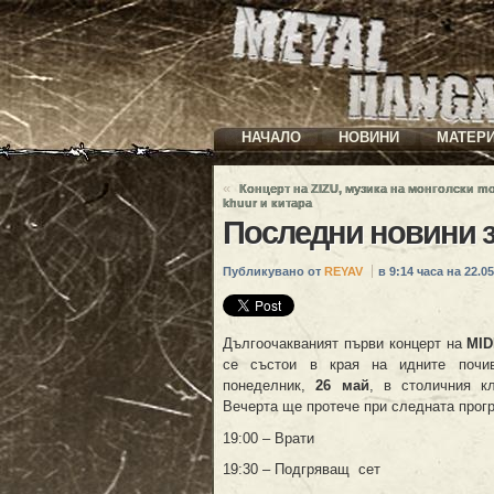
НАЧАЛО
НОВИНИ
МАТЕР
«
Концерт на ZIZU, музика на монголски mo
khuur и китара
Последни новини з
Публикувано от
REYAV
в 9:14 часа на 22.05
Дългоочакваният първи концерт на
MID
се състои в края на идните почи
понеделник,
26 май
, в столичния кл
Вечерта ще протече при следната прог
19:00 – Врати
19:30 – Подгряващ сет