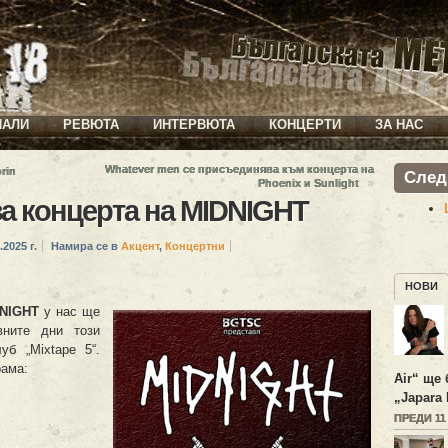
ИАЛИ
РЕВЮТА
ИНТЕРВЮТА
КОНЦЕРТИ
ЗА НАС
Whatever men се присъединява към концерта на
rin
След
»
Phoenix и Sunlight
а концерта на MIDNIGHT
.2025 г.
Намира се в
Акцент
,
Концертни
НОВИ
NIGHT
у нас ще
вните дни този
уб „Mixtape 5“.
рама:
Air“ ще 
„Japara 
ПРЕДИ 11