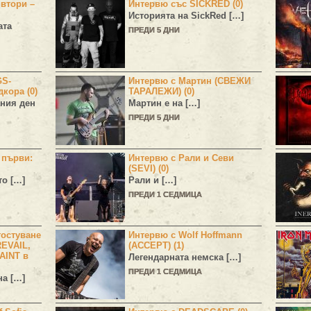
 втори –
Интервю със SICKRED (0)
Историята на
SickRed
[…]
ата
ПРЕДИ 5 ДНИ
GS-
Интервю с Мартин (СВЕЖИ
дкора (0)
ТАРАЛЕЖИ) (0)
ния ден
Мартин е на […]
ПРЕДИ 5 ДНИ
н първи:
Интервю с Рали и Севи
(SEVI) (0)
то […]
Рали и […]
ПРЕДИ 1 СЕДМИЦА
остуване
Интервю с Wolf Hoffmann
EVAIL,
(ACCEPT) (1)
AINT в
Легендарната немска […]
ПРЕДИ 1 СЕДМИЦА
а […]