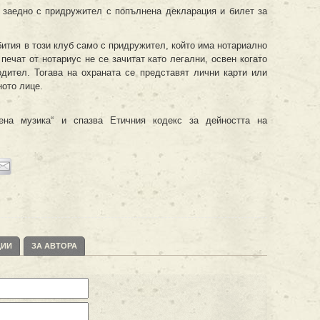
о заедно с придружител с попълнена декларация и билет за
бития в този клуб само с придружител, който има нотариално
ечат от нотариус не се зачитат като легални, освен когато
дител. Тогава на охраната се представят лични карти или
ното лице.
на музика“ и спазва Етичния кодекс за дейността на
ЦИИ
ЗА АВТОРА