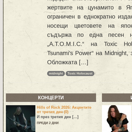
жертвите на цунамито в Я
ограничен в еднократно изда
носещи цветовете на япо
съдържа по една песен 
„A.T.O.M.I.C.“ на Toxic Ho
Tsunami’s Power“ на Midnight,
Обложката […]
midnight
Toxic Holocaust
КОНЦЕРТИ
Hills of Rock 2026: Акцентите
от третия ден (0)
И през третия ден […]
ПРЕДИ 2 ДНИ