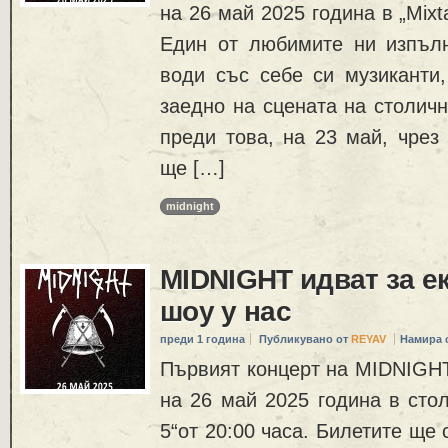
на 26 май 2025 година в „Mixta
Един от любимите ни изпъл
води със себе си музиканти,
заедно на сцената на столичн
преди това, на 23 май, чрез 
ще […]
midnight
MIDNIGHT идват за е
шоу у нас
преди 1 година
Публикувано от
REYAV
Намира 
Първият концерт на MIDNIGHT
на 26 май 2025 година в стол
5“от 20:00 часа. Билетите ще 