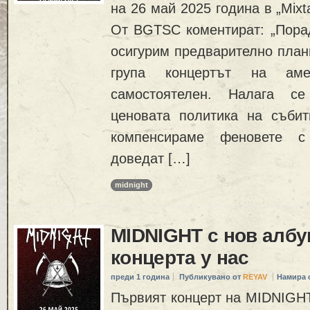
на 26 май 2025 година в „Mixta
От BGTSC коментират: „Пора
осигурим предварително план
група концертът на ам
самостоятелен. Налага с
ценовата политика на съби
компенсираме феновете с
доведат […]
midnight
MIDNIGHT с нов албу
концерта у нас
преди 1 година
Публикувано от
REYAV
Намира 
Първият концерт на MIDNIGHT