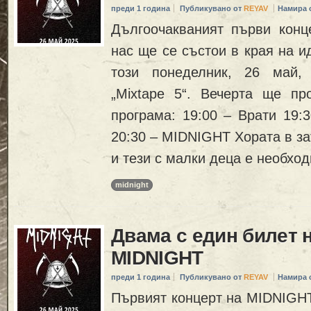
преди 1 година
Публикувано от
REYAV
Намира 
Дългоочакваният първи кон
нас ще се състои в края на и
този понеделник, 26 май,
„Mixtape 5“. Вечерта ще пр
програма: 19:00 – Врати 19:
20:30 – MIDNIGHT Хората в з
и тези с малки деца е необхо
midnight
Двама с един билет н
MIDNIGHT
преди 1 година
Публикувано от
REYAV
Намира 
Първият концерт на MIDNIGHT