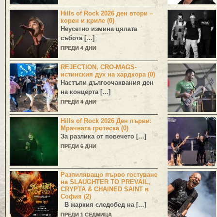
Hills of Rock 2026 ден втори –
корен и криле (0)
Неусетно измина цялата
събота […]
ПРЕДИ 4 ДНИ
REJECTION, CRO-MAGS-
истинския дух на хардкора (0)
Настъпи дългоочаквания ден
на концерта […]
ПРЕДИ 4 ДНИ
Hills of Rock 2026 Ден първи:
Мрачната гротеска (0)
За разлика от повечето […]
ПРЕДИ 6 ДНИ
Разпиляващо първо гостуване
на SLAUGHTER TO PREVAIL,
CRYPTA & CHAINED SAINT в
София (2)
В жаркия следобед на […]
ПРЕДИ 1 СЕДМИЦА