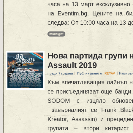
часа на 13 март ексклузивно
на Eventim.bg. Цените на би
следва: От 10:00 часа на 13 д
midnight
Нова партида групи н
Assault 2019
преди 7 години
Публикувано от
REYAV
Намира 
Към впечатляващия лайнъп на 
се присъединяват още банди.
SODOM с изцяло обнове
завърналият се Frank Blackf
Kreator, Assassin) и прецеде
групата – втори китарист