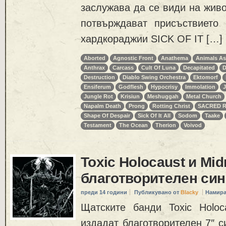
заслужава да се види на жив
потвърждават присъствието
хардкораджии SICK OF IT […]
Aborted
Agnostic Front
Anathema
Animals As
Anthrax
Carcass
Cult Of Luna
Decapitated
D
Destruction
Diablo Swing Orchestra
Ektomorf
Ensiferum
Godflesh
Hypocrisy
Immolation
J
Jungle Rot
Krisiun
Meshuggah
Metal Church
Napalm Death
Prong
Rotting Christ
SACRED R
Shape Of Despair
Sick Of It All
Sodom
Taake
Testament
The Ocean
Therion
Voivod
Toxic Holocaust и Mid
благотворителен си
преди 14 години
Публикувано от
Blacky
Намира
Щатските банди Toxic Holoc
издадат благотворителен 7″ с