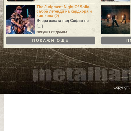
The Judgment Night Of Sofia
събра легенди на хардкора и
хип-хопа (0)
Вчера жегата над София не
[…]
ПРЕДИ 1 СЕДМИЦА
ПОКАЖИ ОЩЕ
П
Copyright