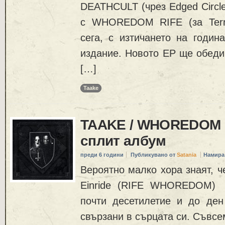
DEATHCULT (чрез Edged Circle
с WHOREDOM RIFE (за Terra
сега, с изтичането на годин
издание. Новото EP ще обеди
[…]
Taake
TAAKE / WHOREDOM 
сплит албум
преди 6 години
Публикувано от
Satania
Намира
Вероятно малко хора знаят, ч
Einride (RIFE WHOREDOM) 
почти десетилетие и до де
свързани в сърцата си. Съвсе