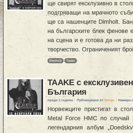
ще свирят ексклузивно в стол
подгряващи на мрачното съби
ще са нашенците Dimholt. Бан
на българските блек фенове е
на сцена и е готова да ни ра
творчество. Ограниченият бро
Dimholt
Taake
TAAKE с ексклузивен
България
преди 1 година
Публикувано от
Sonya
Намира 
Норвежците пристигат в стол
Metal Force HMC по случай 
легендарния албум „Doedskv