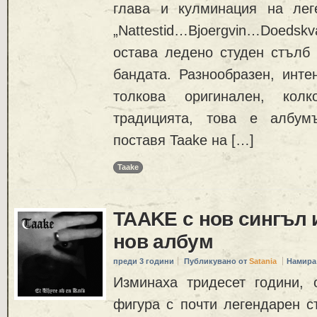
глава и кулминация на лег
„Nattestid…Bjoergvin…Doed
остава ледено студен стълб 
бандата. Разнообразен, инте
толкова оригинален, ко
традицията, това е албумъ
поставя Taake на […]
Taake
TAAKE с нов сингъл 
нов албум
преди 3 години
Публикувано от
Satania
Намира
Изминаха тридесет години, о
фигура с почти легендарен с