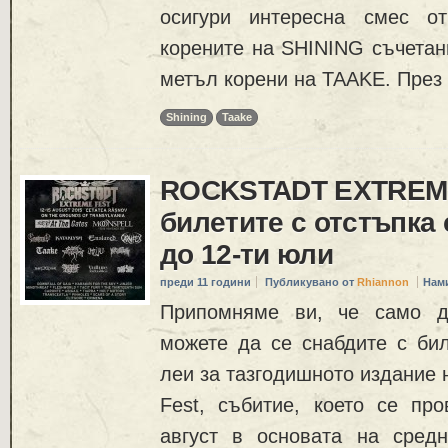
осигури интересна смес 
корените на SHINING съчетан
метъл корени на TAAKE. През 
Shining
Taake
ROCKSTADT EXTREME
билетите с отстъпка
до 12-ти юли
преди 11 години
Публикувано от
Rhiannon
Нам
Припомняме ви, че само д
можете да се снабдите с бил
леи за тазгодишното издание 
Fest, събитие, което се пр
август в основата на средн