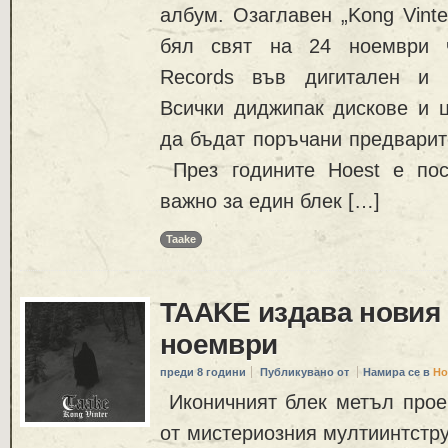
албум. Озаглавен „Kong Vinte
бял свят на 24 ноември ч
Records във дигитален и 
Всички диджипак дискове и ц
да бъдат поръчани предварите
През годините Hoest е пос
важно за един блек […]
Taake
TAAKE издава новия 
ноември
преди 8 години
Публикувано от
Намира се в
Но
Иконичният блек метъл прое
от мистериозния мултиинтстру