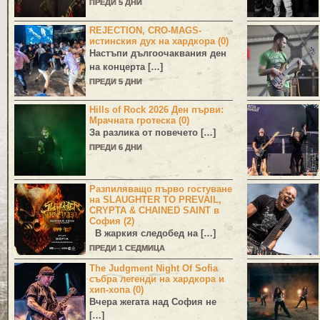
ПРЕДИ 5 ДНИ
REJECTION, CRO-MAGS-
истинския дух на хардкора (0)
Настъпи дългоочаквания ден
на концерта […]
ПРЕДИ 5 ДНИ
Hills of Rock 2026 Ден първи:
Мрачната гротеска (0)
За разлика от повечето […]
ПРЕДИ 6 ДНИ
Разпиляващо първо гостуване
на SLAUGHTER TO PREVAIL,
CRYPTA & CHAINED SAINT в
София (2)
В жаркия следобед на […]
ПРЕДИ 1 СЕДМИЦА
The Judgment Night Of Sofia
събра легенди на хардкора и
хип-хопа (0)
Вчера жегата над София не
[…]