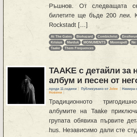
Ръшнов. От следващата се
билетите ще бъде 200 леи. К
Rockstadt […]
At The Gates
Biohazard
Combichrist
Ensiferu
Krisiun
Marduk
MONUMENTS
Moonspell
Ne 
Taake
Them Frequences
TAAKE с детайли за 
албум и песен от нег
преди 11 години
Публикувано от
Jolee
Намира 
Новини
Традиционното тригодиш
албумите на Taake приключ
групата обявиха първите дет
hus. Независимо дали сте сту