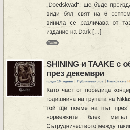
„Doedskvad“, ще бъде преизд
види бял свят на 6 септем
винила се различава от та
издание на Dark […]
Taake
SHINING и TAAKE с о
през декември
преди 10 години
Публикувано от
Намира се в
Н
Като част от поредица конце
годишнина на групата на Nikla
той ще поеме на път през 
норвежките блек метъл
Сътрудничеството между таки