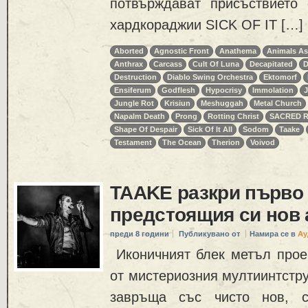
потвърждават присъствието
хардкораджии SICK OF IT […]
Aborted
Agnostic Front
Anathema
Animals As
Anthrax
Carcass
Cult Of Luna
Decapitated
D
Destruction
Diablo Swing Orchestra
Ektomorf
Ensiferum
Godflesh
Hypocrisy
Immolation
J
Jungle Rot
Krisiun
Meshuggah
Metal Church
Napalm Death
Prong
Rotting Christ
SACRED R
Shape Of Despair
Sick Of It All
Sodom
Taake
Testament
The Ocean
Therion
Voivod
TAAKE разкри първо 
предстоящия си нов
преди 8 години
Публикувано от
Намира се в
Ау
Иконичният блек метъл прое
от мистериозния мултиинтстру
завръща със чисто нов, с