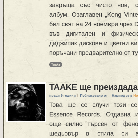
завръща със чисто нов, с
албум. Озаглавен „Kong Vinte
бял свят на 24 ноември чрез 
във дигитален и физическ
диджипак дискове и цветни ви
поръчани предварително от тук
Taake
TAAKE ще преиздада
преди 9 години
Публикувано от
Намира се в
Но
Това ще се случи този се
Essence Records. Отдавна и
още силно търсен от фено
шедьовър в стила си а