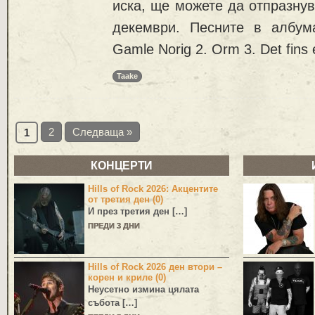
иска, ще можете да отпразнув
декември. Песните в албум
Gamle Norig 2. Orm 3. Det fins 
Taake
2
Следваща »
1
КОНЦЕРТИ
Hills of Rock 2026: Акцентите
от третия ден (0)
И през третия ден […]
ПРЕДИ 3 ДНИ
Hills of Rock 2026 ден втори –
корен и криле (0)
Неусетно измина цялата
събота […]