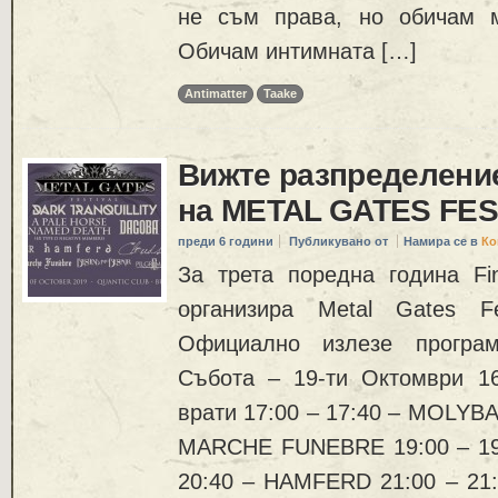
не съм права, но обичам м
Обичам интимната […]
Antimatter
Taake
Вижте разпределение
на METAL GATES FES
преди 6 години
Публикувано от
Намира се в
Ко
За трета поредна година Fin
организира Metal Gates Fe
Официално излезе прогр
Събота – 19-ти Октомври 1
врати 17:00 – 17:40 – MOLYBA
MARCHE FUNEBRE 19:00 – 19:
20:40 – HAMFERD 21:00 – 21: