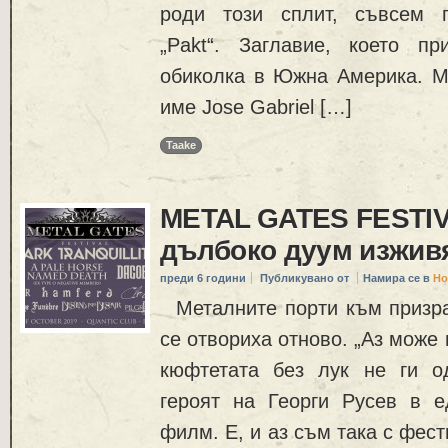
роди този сплит, съвсем 
„Pakt“. Заглавие, което п
обиколка в Южна Америка. 
име Jose Gabriel […]
Taake
METAL GATES FESTIV
дълбоко дуум изжив
преди 6 години
Публикувано от
Намира се в
Но
Металните порти към призра
се отвориха отново. „Аз може 
кюфтетата без лук не ги о
героят на Георги Русев в е
филм. Е, и аз съм така с фес