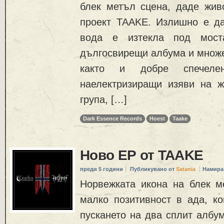
блек метъл сцена, даде жив
проект TAAKЕ. Излишно е да
вода е изтекла под моста
дългосвирещи албума и множе
както и добре спечеле
наелектризиращи изяви на ж
група, […]
Dark Essence Records
Hoest
Taake
Ново ЕР от TAAKE
преди 5 години
Публикувано от
Satania
Намира
Норвежката икона на блек м
малко позитивност в ада, ко
пускането на два сплит албу