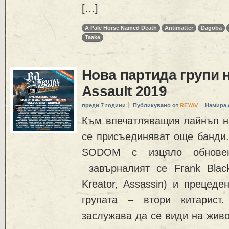
[…]
A Pale Horse Named Death
Antimatter
Dagoba
Taake
Нова партида групи н
Assault 2019
преди 7 години
Публикувано от
REYAV
Намира 
Към впечатляващия лайнъп на 
се присъединяват още банди.
SODOM с изцяло обнове
завърналият се Frank Blackf
Kreator, Assassin) и прецеде
групата – втори китарист
заслужава да се види на жив