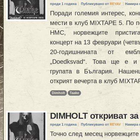
преди 1 година
Публикувано от
REYAV
Намира 
Поради големия интерес, кон
мести в клуб MIXTAPE 5. По п
HMC, норвежците пристига
концерт на 13 февруари (четв
20-годишнината от ембл
„Doedksvad“. Това ще е и
групата в България. Нашен
открият вечерта в клуб MIXTA
Dimholt
Taake
DIMHOLT откриват з
преди 1 година
Публикувано от
REYAV
Намира 
Точно след месец норвежците 