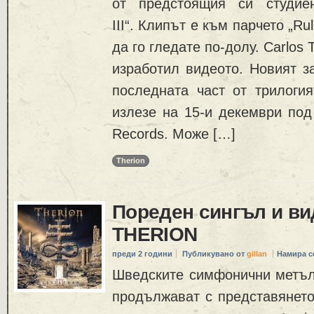
от предстоящия си студиен
III“. Клипът е към парчето „Ru
да го гледате по-долу. Carlos 
изработил видеото. Новият зап
последната част от трилогия
излезе на 15-и декември под
Records. Може […]
Therion
Пореден сингъл и ви
THERION
преди 2 години
Публикувано от
gillan
Намира с
Шведските симфонични метъ
продължават с представянето