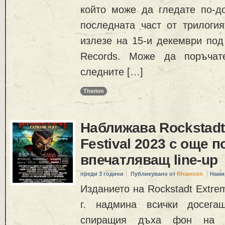
който може да гледате по-дол
последната част от трилогия
излезе на 15-и декември под
Records. Може да поръчат
следните […]
Therion
Наближава Rockstadt
Festival 2023 с още п
впечатляващ line-up
преди 3 години
Публикувано от
Rhiannon
Нами
Изданието на Rockstadt Extrem
г. надмина всички досега
спиращия дъха фон на к