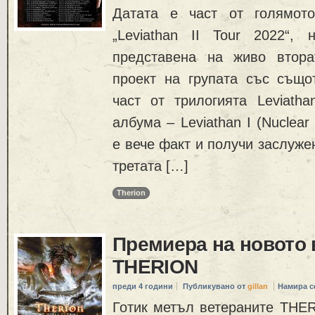
Датата е част от голямото
„Leviathan II Tour 2022“,
представена на живо втора
проект на групата със същот
част от трилогията Leviatha
албума – Leviathan I (Nuclear 
е вече факт и получи заслуже
третата […]
Therion
Премиера на новото 
THERION
преди 4 години
Публикувано от
gillan
Намира с
Готик метъл ветераните THER