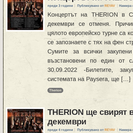
преди 3 години
Публикувано от
REYAV
Намира 
Kонцертът на THERION в С
декември се отменя. Причи
цялото европейско турне са к
се запознаете с тях на фен ст
Сумите за всички закупен
възстановени по един от с
30.09.2022 -Билетите, зак
системата на Paysera, ще […]
Therion
THERION ще свирят в
декември
преди 4 години
Публикувано от
REYAV
Намира 