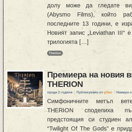
долу може да гледате вид
(Abysmo Films), който ра
последните 13 години, е изр
Новият запис „Leviathan III“ 
трилогията […]
Therion
Премиера на новия в
THERION
преди 2 години
Публикувано от
gillan
Намира с
Симфоничните метъл вет
THERION споделиха п
предстоящия си студиен албу
“Twilight Of The Gods” е при