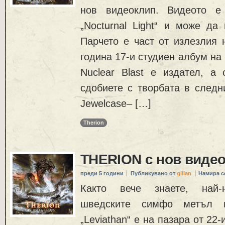
нов видеоклип. Видеото е
„Nocturnal Light“ и може да 
Парчето е част от излезлия 
година 17-и студиен албум на 
Nuclear Blast е издател, а
сдобиете с творбата в след
Jewelcase– […]
Therion
THERION с нов виде
преди 5 години
Публикувано от
gillan
Намира с
Както вече знаете, най
шведските симфо метъл 
„Leviathan“ е на пазара от 22-