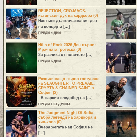
REJECTION, CRO-MAGS-
истинския дух на хардкора (0)
Настъпи дългоочаквания ден
на концерта […]
ПРЕДИ 4 ДНИ
Hills of Rock 2026 Ден първи:
Мрачната гротеска (0)
За разлика от повечето […]
ПРЕДИ 5 ДНИ
Разпиляващо първо гостуване
на SLAUGHTER TO PREVAIL,
CRYPTA & CHAINED SAINT в
София (2)
В жаркия следобед на […]
ПРЕДИ 1 СЕДМИЦА
The Judgment Night Of Sofia
събра легенди на хардкора и
хип-хопа (0)
Вчера жегата над София не
[…]