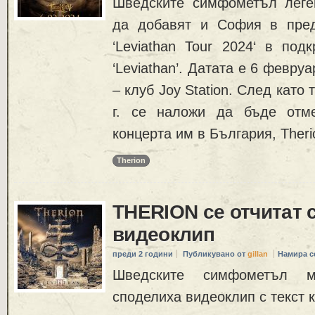
Шведските симфометъл леге
да добавят и София в пред
‘Leviathan Tour 2024‘ в под
‘Leviathan’. Датата е 6 февруа
– клуб Joy Station. След като 
г. се наложи да бъде отм
концерта им в България, Ther
Therion
THERION се отчитат 
видеоклип
преди 2 години
Публикувано от
gillan
Намира с
Шведските симфометъл м
споделиха видеоклип с текст 