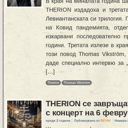
В края на миналата година ш
THERION издадоха и третата
Левиантанската си трилогия. 
на Ковид пандемията, отде
изкарвани последователно п
години. Третата излезе в кра
този повод Thomas Vikström, 
даде специално интервю за „
[…]
Therion
Thomas Vikström
THERION се завръща
с концерт на 6 февр
преди 2 години
Публикувано от
REYAV
Намира 