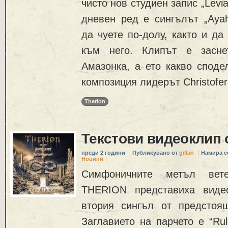
чисто нов студиен запис „Leviat
дневен ред е сингълът „Ayah
да чуете по-долу, както и да
към него. Клипът е засне
Амазонка, а ето какво споде
композиция лидерът Christofe
Therion
Текстови видеоклип 
преди 2 години
Публикувано от
gillan
Намира с
Новини
Симфоничните метъл вет
THERION представиха виде
втория сингъл от предстоя
Заглавието на парчето е “Rul