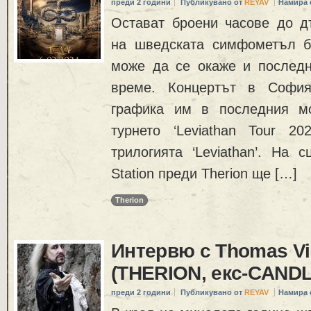
преди 2 години
Публикувано от
REYAV
Намира 
Остават броени часове до д
на шведската симфометъл ба
може да се окаже и последн
време. Концертът в Софи
графика им в последния м
турнето ‘Leviathan Tour 2
трилогията ‘Leviathan’. На 
Station преди Therion ще […]
Therion
Интервю с Thomas Vi
(THERION, екс-CAND
преди 2 години
Публикувано от
REYAV
Намира 