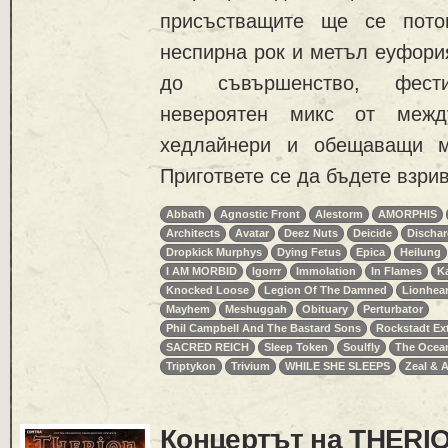
присъстващите ще се пото
неспирна рок и метъл еуфория
до съвършенство, фести
невероятен микс от между
хедлайнери и обещаващи м
Пригответе се да бъдете взрив
Abbath
Agnostic Front
Alestorm
AMORPHIS
Architects
Avatar
Deez Nuts
Deicide
Discha
Dropkick Murphys
Dying Fetus
Epica
Heilung
I AM MORBID
Igorrr
Immolation
In Flames
K
Knocked Loose
Legion Of The Damned
Lionhear
Mayhem
Meshuggah
Obituary
Perturbator
Phil Campbell And The Bastard Sons
Rockstadt Ext
SACRED REICH
Sleep Token
Soulfly
The Ocea
Triptykon
Trivium
WHILE SHE SLEEPS
Zeal & 
Концертът на THERIO