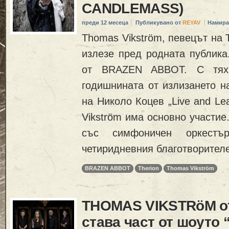
CANDLEMASS)
преди 12 месеца
Публикувано от
REYAV
Намира
Thomas Vikström, певецът на
излезе пред родната публика.
от BRAZEN ABBOT. С тях
годишнината от излизането н
на Николо Коцев „Live and Le
Vikström има основно участие
със симфоничен оркест
четиридневния благотворител
BRAZEN ABBOT
Therion
Thomas Vikström
THOMAS VIKSTRöM о
става част от шоуто 