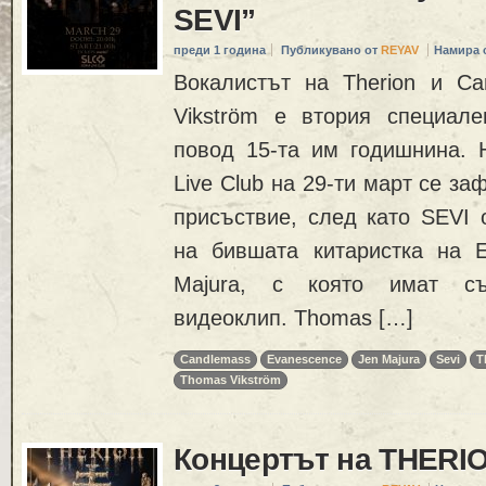
SEVI”
преди 1 година
Публикувано от
REYAV
Намира 
Вокалистът на Therion и C
Vikström е втория специал
повод 15-та им годишнина. Н
Live Club на 29-ти март се з
присъствие, след като SEVI 
на бившата китаристка на 
Majura, с която имат с
видеоклип. Thomas […]
Candlemass
Evanescence
Jen Majura
Sevi
T
Thomas Vikström
Концертът на THERIO