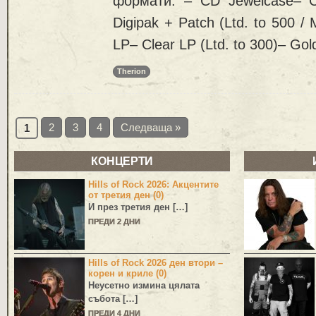
формати: – CD Jewelcase– C
Digipak + Patch (Ltd. to 500 / 
LP– Clear LP (Ltd. to 300)– Gol
Therion
2
3
4
Следваща »
1
КОНЦЕРТИ
Hills of Rock 2026: Акцентите
от третия ден (0)
И през третия ден […]
ПРЕДИ 2 ДНИ
Hills of Rock 2026 ден втори –
корен и криле (0)
Неусетно измина цялата
събота […]
ПРЕДИ 4 ДНИ