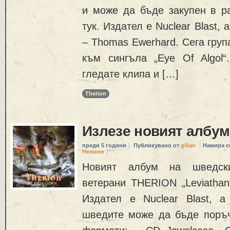
и може да бъде закупен в р
тук. Издател е Nuclear Blast, 
– Thomas Ewerhard. Сега груп
към сингъла „Eye Of Algol
гледате клипа и […]
Therion
Излезе новият албу
преди 5 години
Публикувано от
gillan
Намира с
Новини
Новият албум на шведск
ветерани THERION „Leviathan
Издател е Nuclear Blast, а
шведите може да бъде поръч