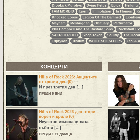
Dropkick Murphys
Dying Fetus
Epica
Heilung
I AM MORBID
Igorrr
Immolation
In Flames
K
Knocked Loose
Legion Of The Damned
Lionhear
Mayhem
Meshuggah
Obituary
Perturbator
Phil Campbell And The Bastard Sons
Rockstadt Ext
SACRED REICH
Sleep Token
Soulfly
The Ocea
Triptykon
Trivium
WHILE SHE SLEEPS
Zeal & 
КОНЦЕРТИ
Hills of Rock 2026: Акцентите
от третия ден (0)
И през третия ден […]
ПРЕДИ 6 ДНИ
Hills of Rock 2026 ден втори –
корен и криле (0)
Неусетно измина цялата
събота […]
ПРЕДИ 1 СЕДМИЦА