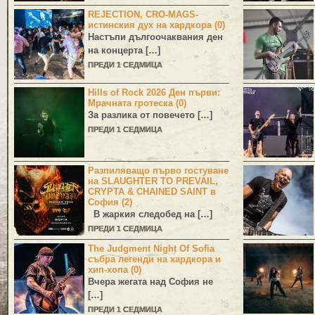
REJECTION, CRO-MAGS-
истинския дух на хардкора (0)
Настъпи дългоочаквания ден
на концерта […]
ПРЕДИ 1 СЕДМИЦА
Hills of Rock 2026 Ден първи:
Мрачната гротеска (0)
За разлика от повечето […]
ПРЕДИ 1 СЕДМИЦА
Разпиляващо първо гостуване
на SLAUGHTER TO PREVAIL,
CRYPTA & CHAINED SAINT в
София (2)
В жаркия следобед на […]
ПРЕДИ 1 СЕДМИЦА
The Judgment Night Of Sofia
събра легенди на хардкора и
хип-хопа (0)
Вчера жегата над София не
[…]
ПРЕДИ 1 СЕДМИЦА