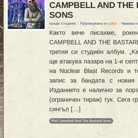
CAMPBELL AND THE
SONS
преди 3 години
Публикувано от
gillan
Намира с
Както вече писахме, роке
CAMPBELL AND THE BASTARD
третия си студиен албум. „K
ще атакува пазара на 1-и сеп
на Nuclear Blast Records и 
запис за бандата с новия 
Изданието е налично за пор
(ограничен тираж) тук. Сега г
сингъл […]
Phil Campbell And The Bastard Sons