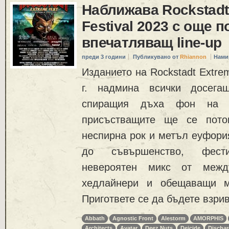
Наближава Rockstadt
Festival 2023 с още п
впечатляващ line-up
преди 3 години
Публикувано от
Rhiannon
Нами
Изданието на Rockstadt Extrem
г. надмина всички досега
спиращия дъха фон на к
присъстващите ще се пото
неспирна рок и метъл еуфория
до съвършенство, фести
невероятен микс от между
хедлайнери и обещаващи м
Пригответе се да бъдете взрив
Abbath
Agnostic Front
Alestorm
AMORPHIS
Architects
Avatar
Deez Nuts
Deicide
Discha