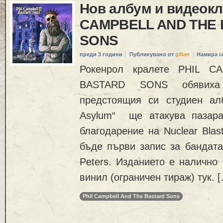
Нов албум и видеокл
CAMPBELL AND THE
SONS
преди 3 години
Публикувано от
gillan
Намира с
Рокенрол кралете PHIL 
BASTARD SONS обявиха 
предстоящия си студиен ал
Asylum“ ще атакува пазара
благодарение на Nuclear Blas
бъде първи запис за бандата
Peters. Изданието е налично
винил (ограничен тираж) тук. 
Phil Campbell And The Bastard Sons