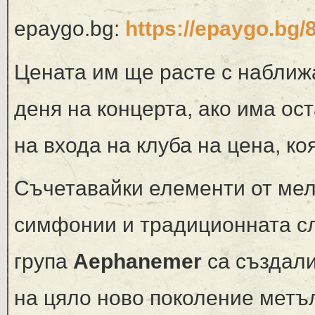
epaygo.bg:
https://epaygo.bg
Цената им ще расте с наближа
деня на концерта, ако има ос
на входа на клуба на цена, к
Съчетавайки елементи от мел
симфонии и традиционната с
група
Aephanemer
са създали
на цяло ново поколение метъл