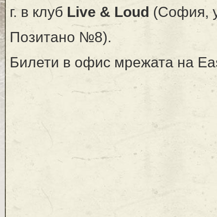
г. в клуб
Live & Loud
(София, у
Позитано №8).
Билети в офис мрежата на Ea