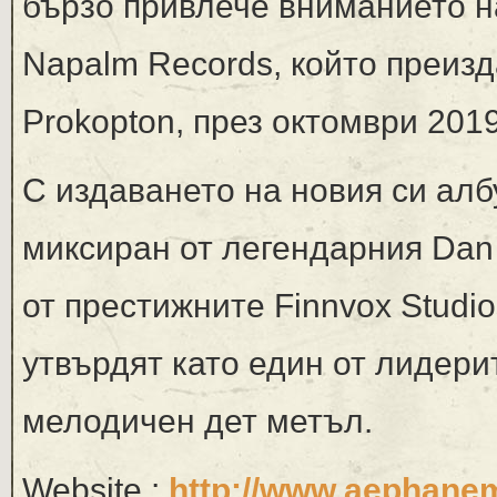
бързо привлече вниманието н
Napalm Records, който преиз
Prokopton, през октомври 2019 
С издаването на новия си албу
миксиран от легендарния Dan 
от престижните Finnvox Studi
утвърдят като един от лидер
мелодичен дет метъл.
Website :
http://www.aephane