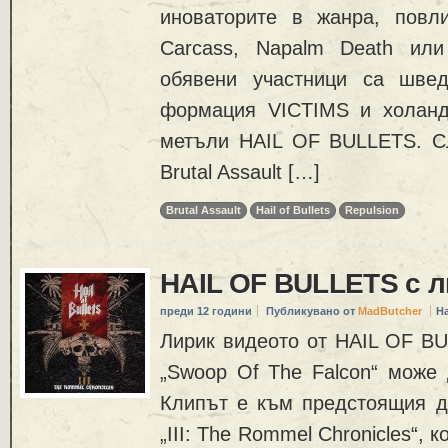
иноваторите в жанра, повл
Carcass, Napalm Death или T
обявени участници са швед
формация VICTIMS и холанд
метъли HAIL OF BULLETS. С
Brutal Assault […]
Brutal Assault
Hail of Bullets
Repulsion
HAIL OF BULLETS с л
преди 12 години
Публикувано от
MadButcher
Н
Лирик видеото от HAIL OF BU
„Swoop Of The Falcon“ може 
Клипът е към предстоящия д
„III: The Rommel Chronicles“, 