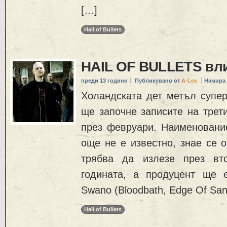
[…]
Hail of Bullets
HAIL OF BULLETS вли
преди 13 години
Публикувано от
A-Lex
Намира 
Холандската дет метъл суперг
ще започне записите на трет
през февруари. Наименование
още не е известно, знае се о
трябва да излезе през вт
годината, а продуцент ще 
Swano (Bloodbath, Edge Of Sanit
Hail of Bullets