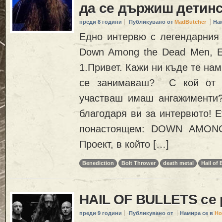
да се държиш детинс
преди 8 години
Публикувано от
MadButcher
На
Едно интервю с легендарния г
Down Among the Dead Men, Ec
1.Привет. Кажи ни къде те нам
се занимаваш? С кой от п
участваш имаш ангажименти?
благодаря ви за интервюто! Е
понастоящем: DOWN AMON
Проект, в който […]
Benediction
Bolt Thrower
death metal
Hail of 
HAIL OF BULLETS се 
преди 9 години
Публикувано от
Намира се в
Но