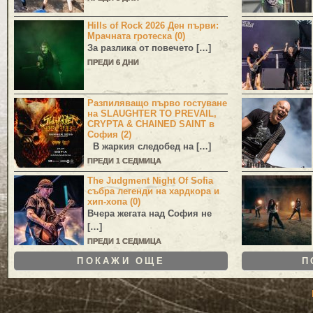
Hills of Rock 2026 Ден първи:
Мрачната гротеска (0)
За разлика от повечето […]
ПРЕДИ 6 ДНИ
Разпиляващо първо гостуване
на SLAUGHTER TO PREVAIL,
CRYPTA & CHAINED SAINT в
София (2)
В жаркия следобед на […]
ПРЕДИ 1 СЕДМИЦА
The Judgment Night Of Sofia
събра легенди на хардкора и
хип-хопа (0)
Вчера жегата над София не
[…]
ПРЕДИ 1 СЕДМИЦА
ПОКАЖИ ОЩЕ
П