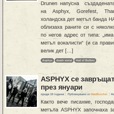
Drunen напусна създаденат
на Asphyx, Gorefest, Tha
холандска дет метъл банда H
облизаха раните си с няколк
по негов адрес от типа: „има
метъл вокалисти“ (и са прави
велик дет […]
Asphyx
death metal
Hail of Bullets
ASPHYX се завръщат
през януари
преди 10 години
Публикувано от
MadButcher
Н
Както вече писахме, господа
метъла ASPHYX започнаха з