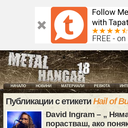
Follow Me
with Tapat
FREE - on
НАЧАЛО
НОВИНИ
МАТЕРИАЛИ
РЕВЮТА
ИНТ
Публикации с етикети
Hail of Bu
David Ingram – „ Ням
порастваш, ако поня