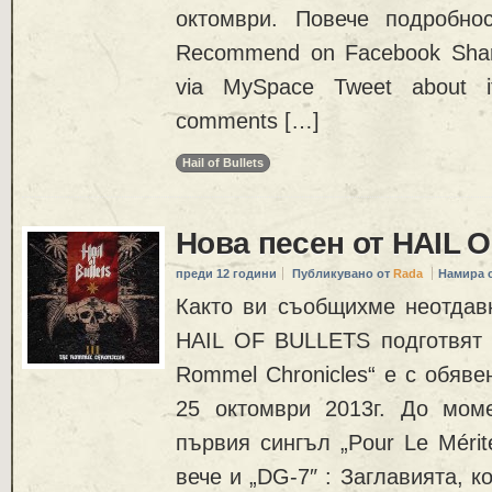
октомври. Повече подробно
Recommend on Facebook Share
via MySpace Tweet about i
comments […]
Hail of Bullets
Нова песен от HAIL 
преди 12 години
Публикувано от
Rada
Намира 
Както ви съобщихме неотдавн
HAIL OF BULLETS подготвят н
Rommel Chronicles“ е с обяве
25 октомври 2013г. До мом
първия сингъл „Pour Le Mérit
вече и „DG-7″ : Заглавията, ко