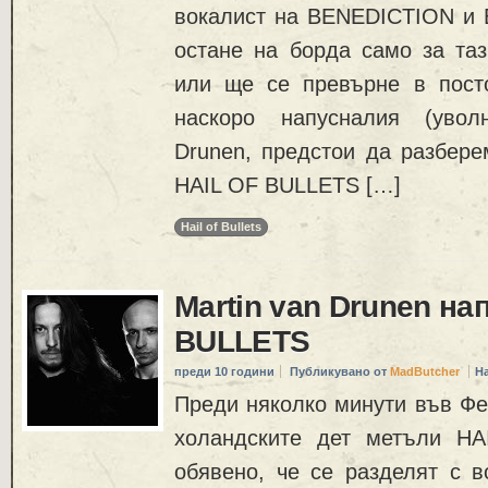
вокалист на BENEDICTION 
остане на борда само за таз
или ще се превърне в пост
наскоро напусналия (увол
Drunen, предстои да разбере
HAIL OF BULLETS […]
Hail of Bullets
Martin van Drunen на
BULLETS
преди 10 години
Публикувано от
MadButcher
Н
Преди няколко минути във Фе
холандските дет метъли H
обявено, че се разделят с в