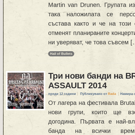
Martin van Drunen. Групата и
така наложилата се перс
състава както и че на този
отменят планираните концерт
ни уверяват, че това съвсем [
Hail of Bullets
Три нови банди на B
ASSAULT 2014
преди 12 години
Публикувано от
Rada
Намира 
От лагера на фестивала Brutal
нови групи, които ще вз
догодина. Първата е най-вли
банда на всички време