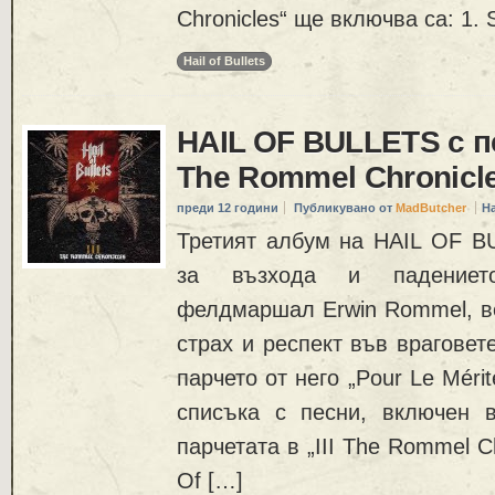
Chronicles“ ще включва са: 1.
Hail of Bullets
HAIL OF BULLETS с пе
The Rommel Chronicl
преди 12 години
Публикувано от
MadButcher
Н
Третият албум на HAIL OF B
за възхода и падениет
фелдмаршал Erwin Rommel, ве
страх и респект във враговет
парчето от него „Pour Le Mérit
списъка с песни, включен 
парчетата в „III The Rommel Ch
Of […]