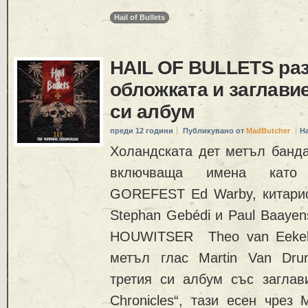
Hail of Bullets
HAIL OF BULLETS ра
обложката и заглави
си албум
преди 12 години
Публикувано от
MadButcher
Н
Холандската дет метъл банд
включваща имена като 
GOREFEST Ed Warby, китари
Stephan Gebédi и Paul Baayen
HOUWITSER Theo van Eekele
метъл глас Martin Van Dru
третия си албум със заглави
Chronicles“, тази есен чрез 