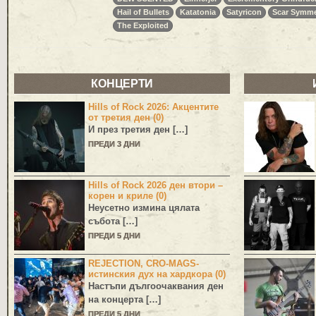
Hail of Bullets
Katatonia
Satyricon
Scar Symme
The Exploited
КОНЦЕРТИ
Hills of Rock 2026: Акцентите
от третия ден (0)
И през третия ден […]
ПРЕДИ 3 ДНИ
Hills of Rock 2026 ден втори –
корен и криле (0)
Неусетно измина цялата
събота […]
ПРЕДИ 5 ДНИ
REJECTION, CRO-MAGS-
истинския дух на хардкора (0)
Настъпи дългоочаквания ден
на концерта […]
ПРЕДИ 5 ДНИ