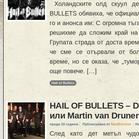
Холандските олд скуул де
BULLETS обявиха, че официал
го и анонса им: С огромна тъ
решихме да сложим край на
Групата страда от доста вре
че сме се отървали от бол
време, но се оказа, че „тумо
още повече. […]
Hail of Bullets
HAIL OF BULLETS – D
или Martin van Drune
преди 10 години
Публикувано от
MadButcher
Н
След като дет метъл чудо