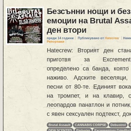
Безсънни нощи и бе
емоции на Brutal Assa
ден втори
преди 14 години
Публикувано от
Hatecrew
Нами
Репортажи
Hatecrew: Вторият ден ста
приготвя за Excremento
определено са банда, която
наживо. Адските веселяци,
песни от 80-те. Единият вока
на тромпет, и на клавир, 
леопардов панатлон и потник
с явен сексуален подтекст, до
Brutal Assault
CANNABIS CORPSE
Debustrol
DEW SCENTED
Einherjer
Excrementory Grindfuc