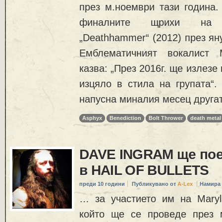
през м.ноември тази година.
финалните щрихи на 
„Deathhammer“ (2012) през ян
Емблематичният вокалист 
казва: „През 2016г. ще излезе
изцяло в стила на групата“.
напусна миналия месец друга
Asphyx
Benediction
Bolt Thrower
death metal
DAVE INGRAM ще пое
в HAIL OF BULLETS
преди 10 години
Публикувано от
A-Lex
Намира 
… за участието им на Maryla
който ще се проведе през 