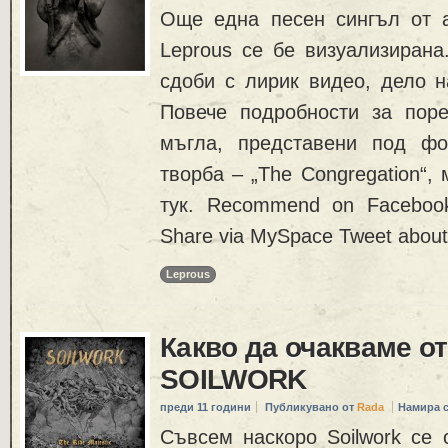
Още една песен сингъл от 
Leprous се бе визуализирана.
сдоби с лирик видео, дело н
Повече подробности за пор
мъгла, представени под фо
творба – „The Congregation“,
тук. Recommend on Facebook
Share via MySpace Tweet about 
Leprous
Какво да очакваме о
SOILWORK
преди 11 години
Публикувано от
Rada
Намира 
Съвсем наскоро Soilwork се 