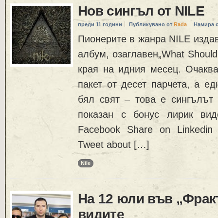
Нов сингъл от NILE
преди 11 години
Публикувано от
Rada
Намира 
Пионерите в жанра NILE издав
албум, озаглавен„What Should
края на идния месец. Очаква
пакет от десет парчета, а ед
бял свят – това е сингълът „C
показан с бонус лирик ви
Facebook Share on Linkedin
Tweet about […]
Nile
На 12 юли във „Фрак
видите