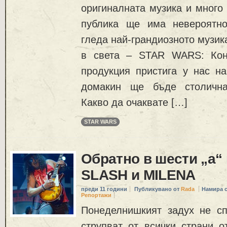
оригиналната музика и много
публика ще има невероятно
гледа най-грандиозното музи
в света – STAR WARS: Кон
продукция пристига у нас на
домакин ще бъде столична
Какво да очаквате […]
STAR WARS
Обратно в шести „а“
SLASH и MILENA
преди 11 години
Публикувано от
Rada
Намира 
Репортажи
Понеделнишкият задух не с
струпват от всички страни о