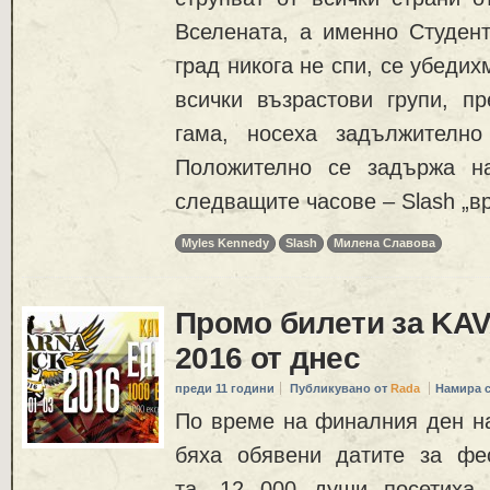
Вселената, а именно Студент
град никога не спи, се убедих
всички възрастови групи, п
гама, носеха задължително
Положително се задържа на
следващите часове – Slash „в
Myles Kennedy
Slash
Милена Славова
Промо билети за K
2016 от днес
преди 11 години
Публикувано от
Rada
Намира 
По време на финалния ден на
бяха обявени датите за фе
та. 12 000 души посетиха 