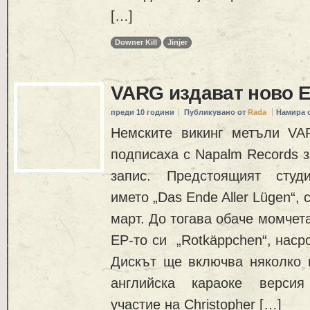
[…]
Downer Kill
Jinjer
VARG издават ново 
преди 10 години
Публикувано от
Rada
Намира 
Немските викинг метъли VA
подписаха с Napalm Records з
запис. Предстоящият студ
името „Das Ende Aller Lügen“, 
март. До тогава обаче момчет
EP-то си „Rotkäppchen“, наср
Дискът ще включва няколко п
английска караоке версия
участие на Christopher […]