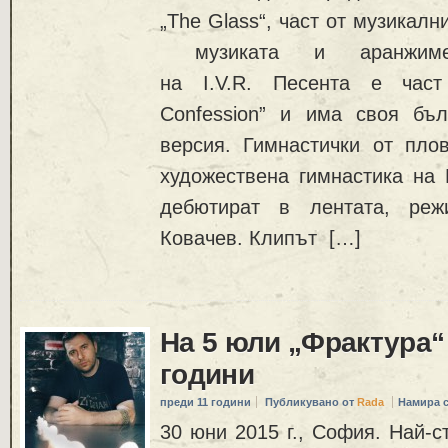
„The Glass“, част от музикални
музиката и аранжиме
на I.V.R. Песента е част
Confession” и има своя бъл
версия. Гимнастички от пло
художествена гимнастика на
дебютират в лентата, реж
Ковачев. Клипът […]
На 5 юли „Фрактура“
години
преди 11 години
Публикувано от
Rada
Намира 
30 юни 2015 г., София. Най-с