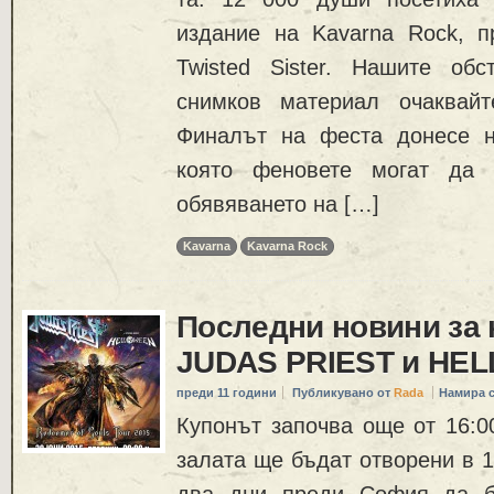
издание на Kavarna Rock, 
Twisted Sister. Нашите об
снимков материал очаквайт
Финалът на феста донесе н
която феновете могат да 
обявяването на […]
Kavarna
Kavarna Rock
Последни новини за 
JUDAS PRIEST и HE
преди 11 години
Публикувано от
Rada
Намира 
Купонът започва още от 16:00
залата ще бъдат отворени в 1
два дни преди София да б