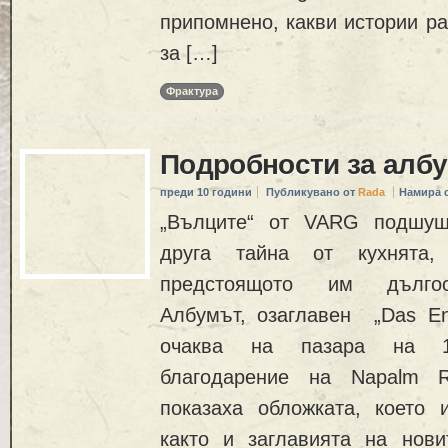
припомнено, какви истории раз
за […]
Фрактура
Подробности за алб
преди 10 години
Публикувано от
Rada
Намира 
„Вълците“ от VARG подшуш
друга тайна от кухнята
предстоящото им дългос
Албумът, озаглавен „Das End
очаква на пазара на 1
благодарение на Napalm R
показаха обложката, което 
както и заглавията на нови