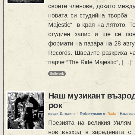
своите членове, докато межд
новата си студийна творба –
Majestic“ в края на лятото. Т
студиен запис и ще се поя
формати на пазара на 28 авгус
Records. Шведите разкриха ч
парче “The Ride Majestic“, […]
Soilwork
Наш музикант възро
рок
преди 11 години
Публикувано от
Rada
Намира 
Поезията на великия Уилям
нов възход в заредената с 