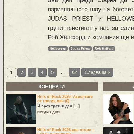
взривяващото шоу на боговет
JUDAS PRIEST и HELLOWE
групи пристигат у нас за еди
Роб Халфорд и компания ще н
Helloween
Judas Priest
Rob Halford
...
2
3
4
5
62
Следваща »
1
КОНЦЕРТИ
Hills of Rock 2026: Акцентите
от третия ден (0)
И през третия ден […]
ПРЕДИ 2 ДНИ
Hills of Rock 2026 ден втори –