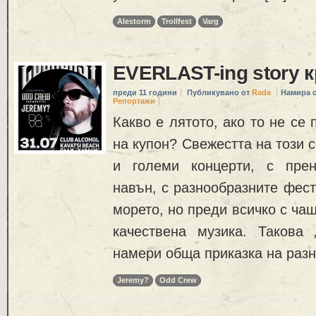
Alestorm
Trollfest
Varg
EVERLAST-ing story 
преди 11 години
Публикувано от
Rada
Намира 
Репортажи
Какво е лятото, ако то не се
на купон? Свежестта на този 
и големи концерти, с прен
навън, с разнообразните фест
морето, но преди всичко с ча
качествена музика. Такова 
намери обща приказка на разн
Jeremy?
Odd Crew