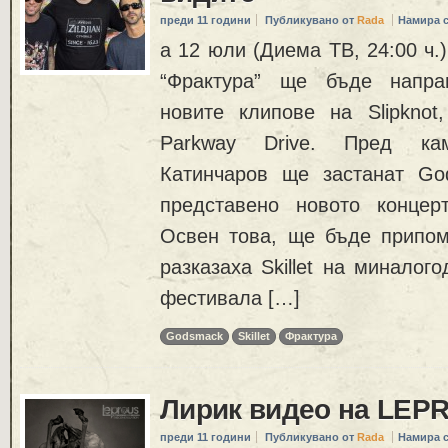
преди 11 години
Публикувано от
Rada
Намира 
а 12 юли (Диема ТВ, 24:00 ч.
“Фрактура” ще бъде напра
новите клипове на Slipknot,
Parkway Drive. Пред ка
Катинчаров ще застанат G
представено новото концер
Освен това, ще бъде припом
разказaха Skillet на миналог
фестивала […]
Godsmack
Skillet
Фрактура
Лирик видео на LEP
преди 11 години
Публикувано от
Rada
Намира 