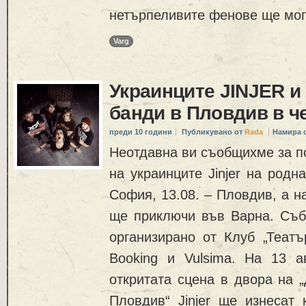
нетърпеливите фенове ще мог
Varg
Украинците JINJER и
банди в Пловдив в ч
преди 10 години
Публикувано от
Rada
Намира 
Неотдавна ви съобщихме за п
на украинците Jinjer на родн
София, 13.08. – Пловдив, а н
ще приключи във Варна. Съб
организирано от Клуб „Театъ
Booking и Vulsima. На 13 ав
откритата сцена в двора на 
Пловдив“ Jinjer ще изнесат 