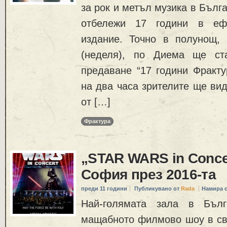
за рок и метъл музика в Бълг
отбележи 17 години в еф
издание. Точно в полунощ,
(неделя), по Диема ще ста
предаване “17 години Фракту
на два часа зрителите ще ви
от […]
Фрактура
„STAR WARS in Conce
София през 2016-та
преди 11 години
Публикувано от
Rada
Намира 
Най-голямата зала в Бълг
мащабното филмово шоу в све