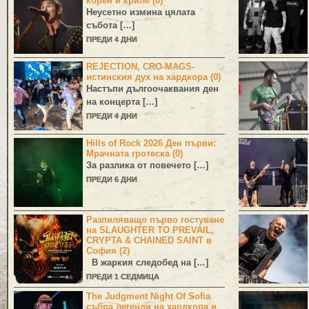
корен и криле (0)
Неусетно измина цялата
събота […]
ПРЕДИ 4 ДНИ
REJECTION, CRO-MAGS-
истинския дух на хардкора (0)
Настъпи дългоочаквания ден
на концерта […]
ПРЕДИ 4 ДНИ
Hills of Rock 2026 Ден първи:
Мрачната гротеска (0)
За разлика от повечето […]
ПРЕДИ 6 ДНИ
Разпиляващо първо гостуване
на SLAUGHTER TO PREVAIL,
CRYPTA & CHAINED SAINT в
София (2)
В жаркия следобед на […]
ПРЕДИ 1 СЕДМИЦА
The Judgment Night Of Sofia
събра легенди на хардкора и