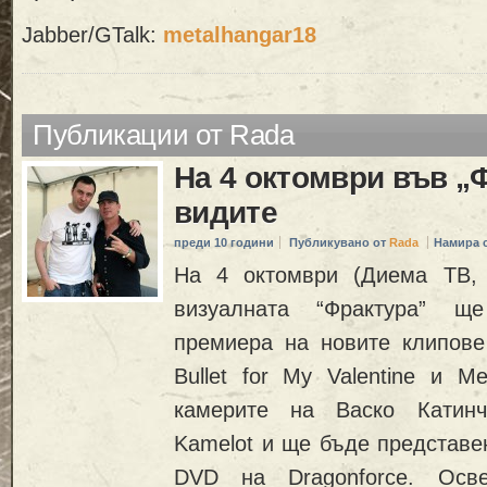
Jabber/GTalk:
metalhangar18
Публикации от Rada
На 4 октомври във „
видите
преди 10 години
Публикувано от
Rada
Намира 
На 4 октомври (Диема ТВ, 
визуалната “Фрактура” щ
премиера на новите клипове 
Bullet for My Valentine и Me
камерите на Васко Катинч
Kamelot и ще бъде представе
DVD на Dragonforce. Oс