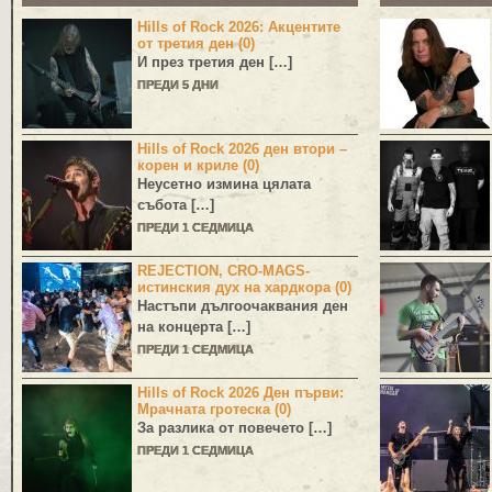
Hills of Rock 2026: Акцентите
от третия ден (0)
И през третия ден […]
ПРЕДИ 5 ДНИ
Hills of Rock 2026 ден втори –
корен и криле (0)
Неусетно измина цялата
събота […]
ПРЕДИ 1 СЕДМИЦА
REJECTION, CRO-MAGS-
истинския дух на хардкора (0)
Настъпи дългоочаквания ден
на концерта […]
ПРЕДИ 1 СЕДМИЦА
Hills of Rock 2026 Ден първи:
Мрачната гротеска (0)
За разлика от повечето […]
ПРЕДИ 1 СЕДМИЦА