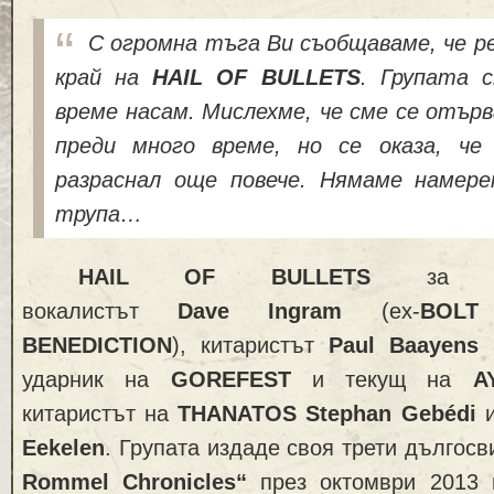
С огромна тъга Ви съобщаваме, че р
край на
HAIL OF BULLETS
. Групата 
време насам. Мислехме, че сме се отър
преди много време, но се оказа, че
разраснал още повече. Нямаме намере
трупа…
HAIL OF BULLETS
за 
вокалистът
Dave
Ingram
(ex-
BOLT
BENEDICTION
), китаристът
Paul
Baayens
ударник на
GOREFEST
и текущ на
A
китаристът на
THANATOS
Stephan Gebédi
и
Eekelen
. Групата издаде своя трети дълго
Rommel Chronicles“
през октомври 2013 