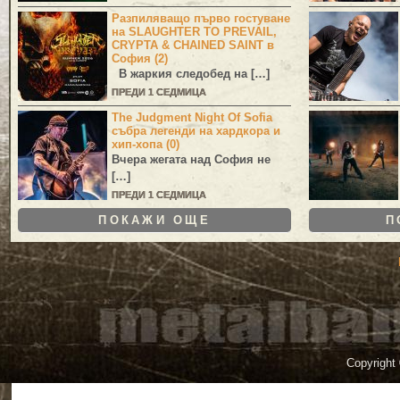
Разпиляващо първо гостуване
на SLAUGHTER TO PREVAIL,
CRYPTA & CHAINED SAINT в
София (2)
В жаркия следобед на […]
ПРЕДИ 1 СЕДМИЦА
The Judgment Night Of Sofia
събра легенди на хардкора и
хип-хопа (0)
Вчера жегата над София не
[…]
ПРЕДИ 1 СЕДМИЦА
ПОКАЖИ ОЩЕ
П
Copyright