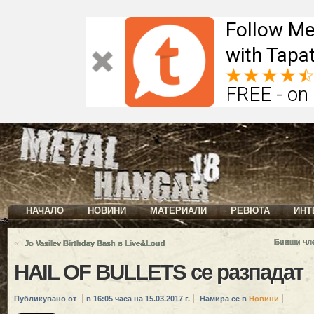
Follow Me
with Tapat
FREE - on
НАЧАЛО
НОВИНИ
МАТЕРИАЛИ
РЕВЮТА
ИНТ
«
Бивши чл
Jo Vasilev Birthday Bash в Live&Loud
HAIL OF BULLETS се разпадат
Публикувано от
в 16:05 часа на 15.03.2017 г.
Намира се в
Новини