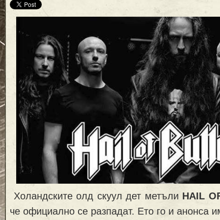
Холандските олд скуул дет метъли
HAIL O
че официално се разпадат. Ето го и анонса и