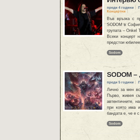
преди 4 години
Концертни
Във връзка с п
SODOM в София н
групата – Onkel 
Всеки концерт 
предстои юбилеен
Sodom
SODOM – „
преди 5 години
Лично за мен в
Първо, живея см
автентичните, н
при която има и
бандата е, че е 
Sodom