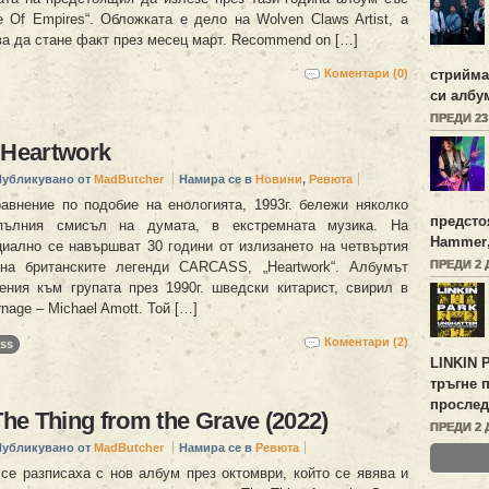
e Of Empires“. Обложката е дело на Wolven Claws Artist, а
ва да стане факт през месец март. Recommend on […]
Коментари (0)
стрийм
си алб
ПРЕДИ 2
 Heartwork
Публикувано от
MadButcher
Намира се в
Новини
,
Ревюта
авнение по подобие на енологията, 1993г. бележи няколко
предсто
пълния смисъл на думата, в екстремната музика. На
Hammer
ициално се навършват 30 години от излизането на четвъртия
ПРЕДИ 2 
на британските легенди CARCASS, „Heartwork“. Албумът
ния към групата през 1990г. шведски китарист, свирил в
nage – Michael Amott. Той […]
Коментари (2)
ss
LINKIN 
тръгне 
прослед
The Thing from the Grave (2022)
ПРЕДИ 2 
Публикувано от
MadButcher
Намира се в
Ревюта
 се разписаха с нов албум през октомври, който се явява и