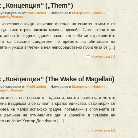
 „Концепция“ („Them“)
Публикувано от
MadButcher
Намира се в
Материали
,
Новини
,
пция“
,
Ревюта
 изоставена къща извисява фасада на самотен хълм и от
рци тихо струи някаква мрачна прокоба. Само стените на
ставено от години здание пазят зад себе си страховитите
ито са ставали свидетели по времето на обитаване на
ята и ужаса вплетен в нея непосредствено произлиза от […]
Коментари (1)
 „Концепция“ (The Wake of Magellan)
Публикувано от
MadButcher
Намира се в
Материали
,
Новини
,
пция“
,
Ревюта
в ден, в оня период от годината, когато пролетта и лятото
жна въздишка и се сливат в кратко единство, стар моряк се
рега на малко испанско градче, потъвайки в спомените си
та дълбина на отминалите дни и крачейки в сумрака на
то му беше Хектор Дел-Фуего […]
Коментари (1)