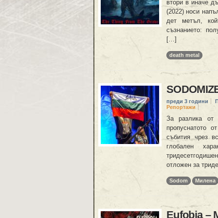
втори в иначе дъ
(2022) носи напъ
дет метъл, кой
съзнанието: пол
[…]
death metal
SODOMIZE
преди 3 години
Репортажи
За разлика от 
пропуснатото о
събития чрез в
глобален хар
тридесетгодише
отложен за триде
Sodom
Милена
Eufobia – 