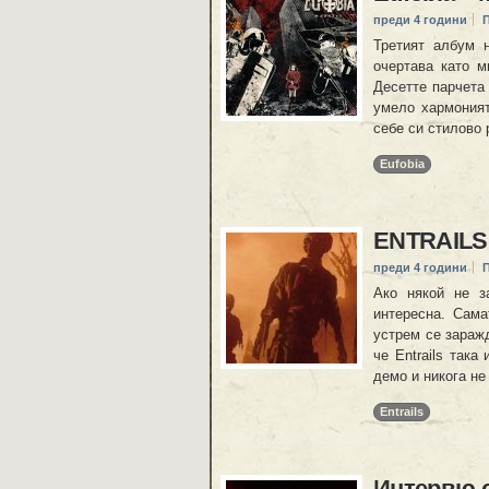
преди 4 години
Третият албум 
очертава като м
Десетте парчета 
умело хармоният
себе си стилово 
Eufobia
ENTRAILS –
преди 4 години
Ако някой не за
интересна. Сама
устрем се зараж
че Entrails така
демо и никога не
Entrails
Интервю с