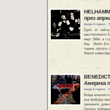
HELHAMMER
през апри
преди 6 години
Едно от най-к
шестпесенното Е
март 1984г. в ст
Day, Martin Eri
година групата 
Warrior коментир
BENEDICTI
Америка п
преди 6 години
Вчера вокалистъ
във фейсбук про
причините, дове
Групата публику