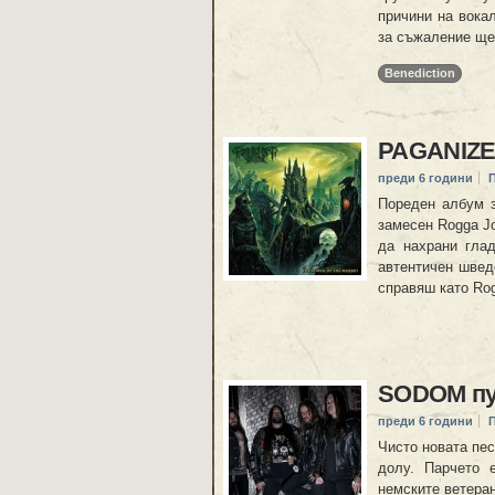
причини на вока
за съжаление ще
Benediction
PAGANIZER 
преди 6 години
Пореден албум з
замесен Rogga J
да нахрани гла
автентичен швед
справяш като Rog
SODOM пус
преди 6 години
Чисто новата пес
долу. Парчето 
немските ветеран