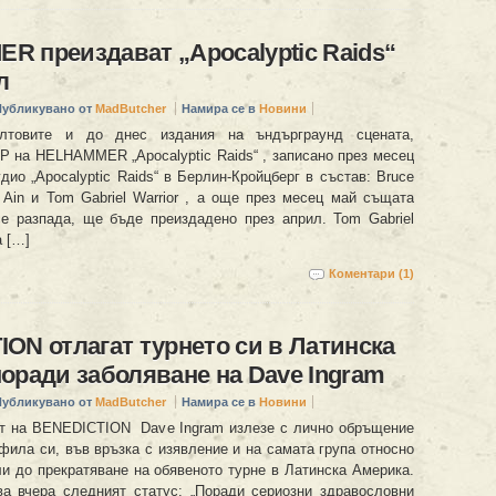
 преиздават „Apocalyptic Raids“
л
Публикувано от
MadButcher
Намира се в
Новини
ултовите и до днес издания на ъндърграунд сцената,
Р на HELHAMMER „Apocalyptic Raids“ , записано през месец
удио „Apocalyptic Raids“ в Берлин-Кройцберг в състав: Bruce
c Ain и Tom Gabriel Warrior , а още през месец май същата
се разпада, ще бъде преиздадено през април. Tom Gabriel
а […]
Коментари (1)
ON отлагат турнето си в Латинска
оради заболяване на Dave Ingram
Публикувано от
MadButcher
Намира се в
Новини
т на BENEDICTION Dave Ingram излезе с лично обръщение
фила си, във връзка с изявление и на самата група относно
ли до прекратяване на обявеното турне в Латинска Америка.
ва вчера следният статус: „Поради сериозни здравословни