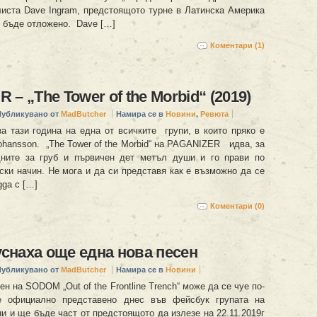
листа Dave Ingram, предстоящото турне в Латинска Америка
 бъде отложено. Dave […]
Коментари (1)
– „The Tower of the Morbid“ (2019)
Публикувано от
MadButcher
Намира се в
Новини
,
Ревюта
а тази година на една от всичките групи, в които пряко е
ohansson. „The Tower of the Morbid“ на PAGANIZER идва, за
дните за груб и първичен дет метъл души и го прави по
ски начин. Не мога и да си представя как е възможно да се
ga с […]
Коментари (0)
наха още една нова песен
Публикувано от
MadButcher
Намира се в
Новини
ен на SODOM „Out of the Frontline Trench“ може да се чуе по-
е официално представено днес във фейсбук групата на
и и ще бъде част от предстоящото да излезе на 22.11.2019г