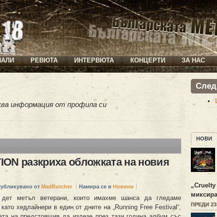
ИАЛИ
РЕВЮТА
ИНТЕРВЮТА
КОНЦЕРТИ
ЗА НАС
След
ква информация от профила си
НОВИ
ON разкриха обложката на новия
„
Cruelty
убликувано от
MadButcher
Намира се в
Новини
миксира
 дет метъл ветерани, които имахме шанса да гледаме
ПРЕДИ 2
като хедлайнери в един от дните на „Running Free Festival“,
ата на предстоящия да излезе през тази година албум със