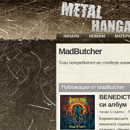
НАЧАЛО
НОВИНИ
МАТЕР
MadButcher
Този потребител не споделя ника
Публикации от MadButcher
BENEDICTI
си албум
преди 1 година
П
Бирмингамските
миналата година 
разкриха обложк