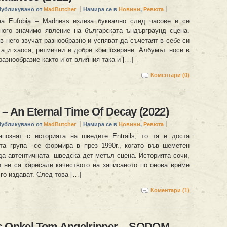
Публикувано от
MadButcher
Намира се в
Новини
,
Ревюта
на Eufobia – Madness излиза буквално след часове и се
ного значимо явление на българската ъндърграунд сцена.
в него звучат разнообразно и успяват да съчетаят в себе си
а и хаоса, ритмични и добре композирани. Албумът носи в
разнообразие както и от влияния така и […]
Коментари (0)
 An Eternal Time Of Decay (2022)
Публикувано от
MadButcher
Намира се в
Новини
,
Ревюта
познат с историята на шведите Entrails, то тя е доста
та група се формира в през 1990г., когато във шеметен
да автентичната шведска дет метъл сцена. Историята сочи,
 и не са харесали качеството на записаното по онова време
 го издават. След това […]
Коментари (1)
 Onkel Tom Angelripper – SODOM