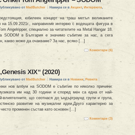
Публикувано от
MadButcher
Намира се в
Акцент
,
Интервюта
,
редстоящия, юбилеен концерт на траш метъл великаните
а 15.09.2021г., направихме интервю с водещата фигура в
Tom Angelripper, специално за читателите на Metal Hangar 18.
на SODOM в България е значимо събитие за нас, а сега
, какво може да очакваме? За нас, всяко […]
Коментари (6)
Genesis XIX“ (2020)
Публикувано от
MadButcher
Намира се в
Новини
,
Ревюта
секи нов албум на SODOM е събитие по няколко причини:
узиката им над 30 години и според мен са една от най-
ай-влиятелните, що сеотнася до ъндърграунд групи и група,
стинско развитие на музикални идеи.Друго характерно за
с често променен състав като основен […]
Коментари (3)