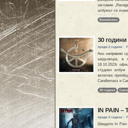
заглавие „Ravag
албумът се очак
Benediction
30 години
преди 2 години
Ако направим ср
шедьовъра, в 
18.10.2023г. оф
студиен албум 
включва приобще
Candlemass и Car
30 години
Carca
IN PAIN – 
преди 3 години
Шведите In Pain