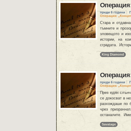
Операция:
преди 6 години
Операция: „Конце
Стара и отдавна
тъмните и прозо
зловещото и изо
истории, на ко
сградата. Истори
King Diamond
Операция:
преди 6 години
Операция: „Конце
През един слънче
се докосват в не
разхождаше по б
чрез призрачна
останалите. Име
Savatage