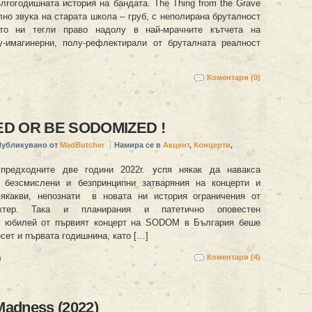
лгогодишната история на бандата. The Thing from the Grave
лно звука на старата школа – груб, с неполирана бруталност
то ни тегли право надолу в най-мрачните кътчета на
у-имагинерни, полу-рефлектирали от бруталната реалност
Коментари (0)
D OR BE SODOMIZED !
Публикувано от
MadButcher
Намира се в
Акцент
,
Концерти
,
предходните две години 2022г. успя някак да навакса
т безсмислени и безпринципни затваряния на концерти и
сякакви, непознати в новата ни история ограничения от
актер. Така и планирания и патетично оповестен
н юбилей от първият концерт на SODOM в България беше
сет и първата годишнина, като […]
Коментари (4)
Madness (2022)