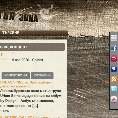
ТЪРСЕНЕ
ващ концерт
LP
9 авг. 2026 - София
КОМЕНТИРАНИ
СЛУЧАЙНИ
URBAN SPINE от Люксембург с
дебютен албум (0)
Люксембургската хеви метъл група
Urban Spine
издаде новия си албум
 by Design
“. Албумът е записан,
н и мастериран от […]
3 ЧАСА
ELECTRIC CALLBOY се завръщат с