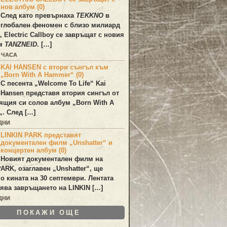
нов албум (0)
След като превърнаха
TEKKNO
в
глобален феномен с близо милиард
а,
Electric Callboy
се завръщат с новия
ум
TANZNEID
. […]
3 ЧАСА
KAI HANSEN с втори сънгъл към
„Born With A Hammer“ (0)
С песента „
Welcome To Life
“
Kai
Hansen
представя втория сингъл от
ящия си солов албум „
Born With A
„. След […]
ДНИ
LINKIN PARK представят
документален филм „Unshatter“ и
концертен албум (0)
Новият документален филм на
PARK
, озаглавен
„Unshatter“
, ще
по кината на 30 септември. Лентата
ява завръщането на
LINKIN
[…]
ДНИ
ПОКАЖИ ОЩЕ