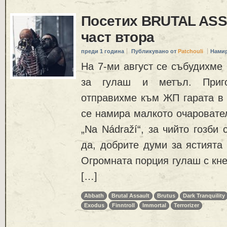
Посетих BRUTAL ASS
част втора
преди 1 година
Публикувано от
Patchouli
Намир
На 7-ми август се събудихме 
за гулаш и метъл. Приг
отправихме към ЖП гарата в 
се намира малкото очаровате
„Na Nádraží“, за чийто гозби 
да, добрите думи за ястията
Огромната порция гулаш с кне
[…]
Abbath
Brutal Assault
Brutus
Dark Tranquility
Exodus
Finntroll
Immortal
Terrorizer