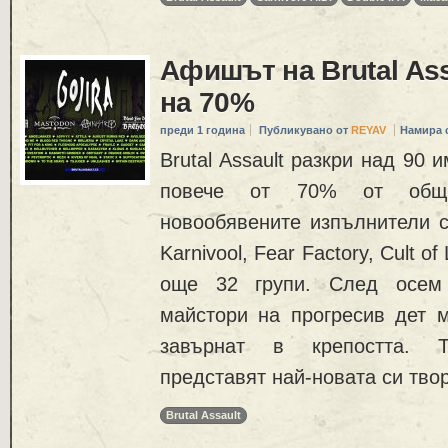
Афишът на Brutal As
на 70%
преди 1 година
Публикувано от
REYAV
Намира 
Brutal Assault разкри над 90
повече от 70% от общи
новообявените изпълнители са
Karnivool, Fear Factory, Cult of
още 32 групи. След осем 
майстори на прогресив дет 
завърнат в крепостта. 
представят най-новата си тво
Brutal Assault