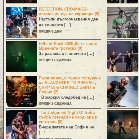
REJECTION, CRO-MAGS-
истинския дух на хардкора (0)
Настъпи дългоочаквания ден
на концерта […]
ПРЕДИ 6 ДНИ
Hills of Rock 2026 Ден първи:
Мрачната гротеска (0)
За разлика от повечето […]
ПРЕДИ 1 СЕДМИЦА
Разпиляващо първо гостуване
на SLAUGHTER TO PREVAIL,
CRYPTA & CHAINED SAINT в
София (2)
В жаркия следобед на […]
ПРЕДИ 1 СЕДМИЦА
The Judgment Night Of Sofia
събра легенди на хардкора и
хип-хопа (0)
Вчера жегата над София не
[…]