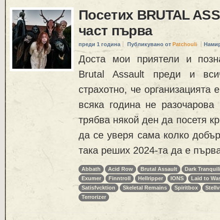
Посетих BRUTAL ASS
част първа
преди 1 година
Публикувано от
Patchouli
Намир
Доста мои приятели и позн
Brutal Assault преди и вс
страхотно, че организацията 
всяка година не разочарова 
трябва някой ден да посетя к
да се уверя сама колко добър
така реших 2024-та да е първа
Abbath
Acid Row
Brutal Assault
Dark Tranquil
Exumer
Finntroll
Hellripper
IONS
Laid to Wa
Satisfvcktion
Skeletal Remains
Spiritbox
Stellv
Terrorizer