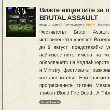
Вижте акцентите за 
BRUTAL ASSAULT
преди 1 година
Публикувано от
REYAV
Намира 
Фестивалът Brutal Assa
историческата крепост Йозефо
до 9 август, представяйки у
най-известните имена на м
обявяването на хедлайнерите 
и Ministry, фестивалът разкри
изпълненители. Най-големит
прогресивните титани Masto
трибют Blood Fire Death: A Trib
Brutal Assault