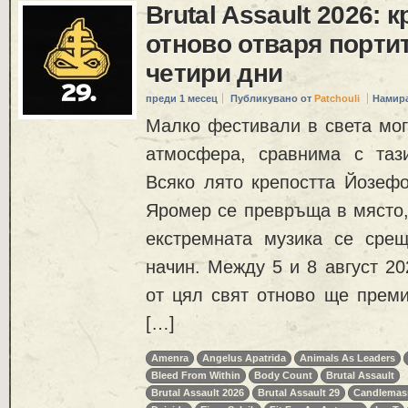
Brutal Assault 2026: 
отново отваря портит
четири дни
преди 1 месец
Публикувано от
Patchouli
Намира
Малко фестивали в света мог
атмосфера, сравнима с тази 
Всяко лято крепостта Йозефо
Яромер се превръща в място,
екстремната музика се сре
начин. Между 5 и 8 август 20
от цял свят отново ще преми
[…]
Amenra
Angelus Apatrida
Animals As Leaders
Bleed From Within
Body Count
Brutal Assault
Brutal Assault 2026
Brutal Assault 29
Candlemas