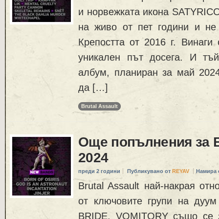
и норвежката икона SATYRICO
на живо от пет години и не
Крепостта от 2016 г. Винаги
уникален път досега. И тъ
албум, планиран за май 2024
да […]
Brutal Assault
Още попълнения за Br
2024
преди 2 години
Публикувано от
REYAV
Намира 
Brutal Assault най-накрая от
от ключовите групи на дуу
BRIDE. VOMITORY също се з