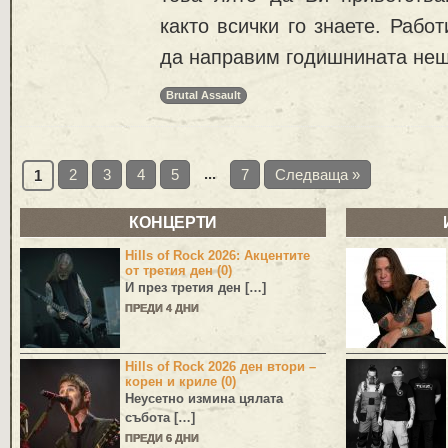
както всички го знаете. Рабо
да направим годишнината нещ
Brutal Assault
...
2
3
4
5
7
Следваща »
1
КОНЦЕРТИ
Hills of Rock 2026: Акцентите
от третия ден (0)
И през третия ден […]
ПРЕДИ 4 ДНИ
Hills of Rock 2026 ден втори –
корен и криле (0)
Неусетно измина цялата
събота […]
ПРЕДИ 6 ДНИ