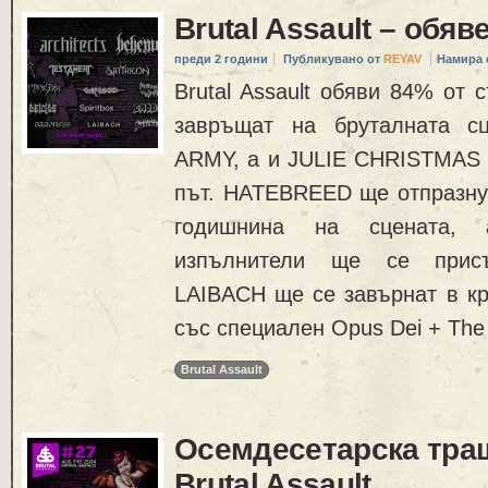
Brutal Assault – обяв
преди 2 години
Публикувано от
REYAV
Намира 
Brutal Assault обяви 84% от 
завръщат на бруталната 
ARMY, а и JULIE CHRISTMAS 
път. HATEBREED ще отпразнув
годишнина на сцената, 
изпълнители ще се прис
LAIBACH ще се завърнат в кр
със специален Opus Dei + The
Brutal Assault
Осемдесетарска траш
Brutal Assault