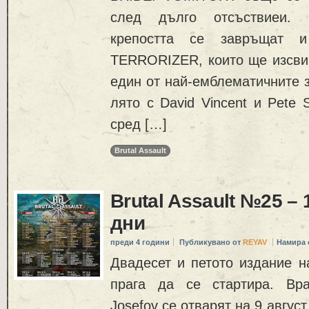
след дълго отсъствиеи.
крепостта се завръщат и 
TERRORIZER, които ще изсвиря
един от най-емблематичните з
лято с David Vincent и Pete 
сред […]
Brutal Assault
Brutal Assault №25 – 
дни
преди 4 години
Публикувано от
REYAV
Намира 
Двадесет и петото издание на
прага да се стартира. Вра
Josefov се отварят на 9 авгус