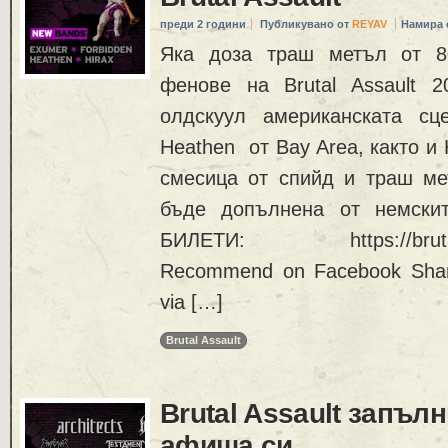
преди 2 години
Публикувано от
REYAV
Намира 
Яка доза траш метъл от 80
фенове на Brutal Assault 
олдскуул американската сц
Heathen от Bay Area, както и
смесица от спийд и траш ме
бъде допълнена от немски
БИЛЕТИ: https://brutalass
Recommend on Facebook Share
via […]
Brutal Assault
Brutal Assault запъл
афиша си