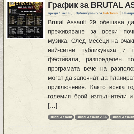
График за BRUTAL A
преди 1 месец
Публикувано от
Patchouli
Намира
Brutal Assault 29 обещава д
преживяване за всеки поч
музика. След месеци на очак
най-сетне публикуваха и 
фестивала, разпределен п
програмата вече на разполо
могат да започнат да планира
приключение. Както всяка го
големия брой изпълнители и
[…]
Brutal Assault
Brutal Assault 2026
Brutal Assault