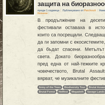
защита на биоразноо
преди 1 седмица
Публикувано от
Patchouli
Нам
Новини
В продължение на десетил
фестивали оставаха в исто
които са посрещали. Следващ
да ги запомни с екосистемите
да бъдат спасени. Метълъ
света. Докато биоразнообр
пред една от най-тежките кр
човечеството, Brutal Assa
вярват, че музикалните фести
Army of the Trees
Biodiversity Tour
Brutal Assau
Brutal Forest
Hellfest
Megadeth
Savage Lands