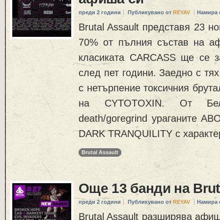
преди 2 години
Публикувано от
REYAV
Намира 
Brutal Assault представя 23 но
70% от пълния състав на а
класиката CARCASS ще се з
след пет години. Заедно с тя
с нетърпение токсичния брута
на CYTOTOXIN. От Бе
death/goregrind ураганите A
DARK TRANQUILITY с характе
Brutal Assault
Още 13 банди на Brut
преди 2 години
Публикувано от
REYAV
Намира 
Brutal Assault разширява афиш