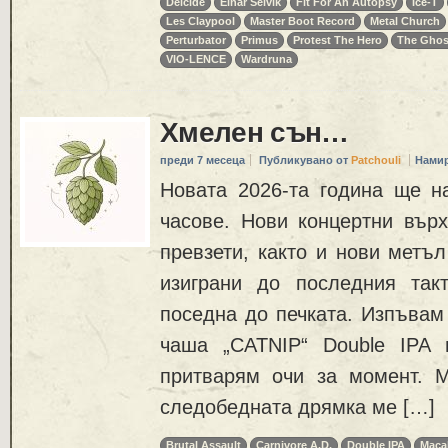
Deicide
Einar Selvik
Fit For An Autopsy
Ice-T
Les Claypool
Master Boot Record
Metal Church
Perturbator
Primus
Protest The Hero
The Ghos
VIO-LENCE
Wardruna
Хмелен сън…
преди 7 месеца
Публикувано от
Patchouli
Намир
Новата 2026-та година ще н
часове. Нови концертни върх
превзети, както и нови метъ
изиграни до последния так
поседна до печката. Изпъвам
чаша „CATNIP“ Double IPA 
притварям очи за момент. 
следобедната дрямка ме […]
Brutal Assault
Carnivore A.D.
Double IPA
Maca