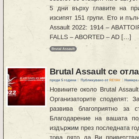
5 дни върху главите на пр
изсипят 151 групи. Ето и пъл
Assault 2022: 1914 – ABATTO
FALLS – ABORTED – AD […]
Brutal Assault
Brutal Assault се отла
преди 5 години
Публикувано от
REYAV
Намира 
Новините около Brutal Assaul
Организаторите споделят: За
развива благоприятно за с
Благодарение на вашата по
издържим през последната го
това лято да Ви приветствам