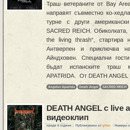
Траш ветераните от Bay Ar
направят съвместно ко-хедла
турне с други американск
SACRED REICH. Обиколката, о
the living thrash“, стартира
Антверпен и приключва н
Айндховен. Специални гост
бъдат испанските траш 
APATRIDA. От DEATH ANGEL 
Angelus Apatrida
Death Angel
SACRED REICH
DEATH ANGEL с live 
видеоклип
преди 4 години
Публикувано от
gillan
Намира с