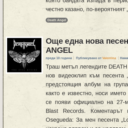
която бандата изпада в перио
честно казано, по-вероятният 
Death Angel
Още една нова песен
ANGEL
преди 10 години
Публикувано от
Valentina
Нами
Траш метъл легендите DEATH
нов видеоклип към песента „
предстоящия албум на групат
както е известно, носи името „
се появи официално на 27-м
Blast Records. Коментарът
Osegueda: За мен песента „Lo