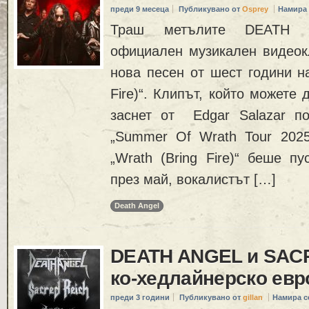
преди 9 месеца
Публикувано от
Osprey
Намира 
Траш метълите DEATH A
официален музикален видеок
нова песен от шест години на
Fire)“. Клипът, който можете 
заснет от Edgar Salazar п
„Summer Of Wrath Tour 2025
„Wrath (Bring Fire)“ беше п
през май, вокалистът […]
Death Angel
DEATH ANGEL и SAC
ко-хедлайнерско евр
преди 3 години
Публикувано от
gillan
Намира с