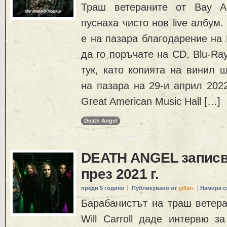
Траш ветераните от Bay 
пуснаха чисто нов live албум. 
е на пазара благодарение на 
да го поръчате на CD, Blu-Ra
тук, като копията на винил 
на пазара на 29-и април 202
Great American Music Hall […]
Death Angel
DEATH ANGEL записв
през 2021 г.
преди 5 години
Публикувано от
gillan
Намира с
Барабанистът на траш вете
Will Carroll даде интервю з