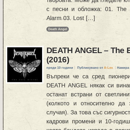
с песни и обложка: 01. The 
Alarm 03. Lost […]
Death Angel
DEATH ANGEL – The Ev
(2016)
преди 10 години
Публикувано от
A-Lex
Намира 
Въпреки че са сред пионер
DEATH ANGEL някак си вина
останат встрани от светлини
(колкото и относително да 
случая). За това със сигурнос
кадрови промени и 10-годиш