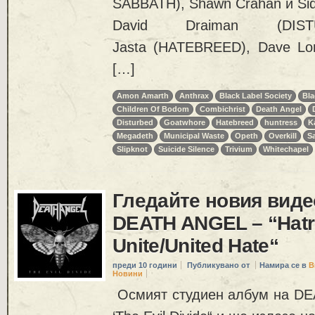
SABBATH), Shawn Crahan и Sid
David Draiman (DIST
Jasta (HATEBREED), Dave Lo
[…]
Amon Amarth
Anthrax
Black Label Society
Bla
Children Of Bodom
Combichrist
Death Angel
Disturbed
Goatwhore
Hatebreed
huntress
K
Megadeth
Municipal Waste
Opeth
Overkill
S
Slipknot
Suicide Silence
Trivium
Whitechapel
Гледайте новия виде
DEATH ANGEL – “Hat
Unite/United Hate“
преди 10 години
Публикувано от
Намира се в
В
Новини
Осмият студиен албум на DE