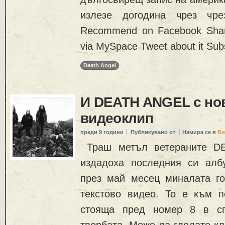
излезе догодина чрез чре
Recommend on Facebook Share
via MySpace Tweet about it Sub
Death Angel
И DEATH ANGEL с нов
видеоклип
преди 9 години
Публикувано от
Намира се в
Ви
Траш метъл ветераните DE
издадоха последния си албум
през май месец миналата го
текстово видео. То е към пе
стояща пред номер 8 в сп
творбата. Може да гледате кл