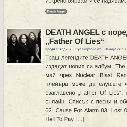
искрено вярвам и се надявам,
Death Angel
DEATH ANGEL с поре
„Father Of Lies“
преди 10 години
Публикувано от
Намира се в
А
Траш легендите DEATH ANGEL
издадат новия си албум „The E
май чрез Nuclear Blast Rec
плейъра може да слушате ч
озаглавено „Father Of Lies“,
онлайн. Списък с песни и об
02. Cause For Alarm 03. Lost 0
Hell To Pay […]