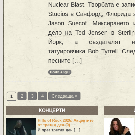
Nuclear Blast. Творбата е за
Studios в Санфорд, Флорида 
Jason Suecof. Миксирането 
дело на Ted Jensen в Sterli
Йорк, a създателят 
татуировчика Bob Tyrrell. Сл
песните […]
Death Angel
2
3
4
Следваща »
1
КОНЦЕРТИ
Hills of Rock 2026: Акцентите
от третия ден (0)
И през третия ден […]