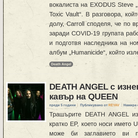
вокалиста на EXODUS Steve „Z
Toxic Vault“. В разговора, кой
долу, Carroll споделя, че по 
заради COVID-19 групата раб
и подготвя наследника на но
албум „Humanicide“, който изл
Death Angel
DEATH ANGEL с изне
кавър на QUEEN
преди 5 години
Публикувано от
REYAV
Намира 
Трашърите DEATH ANGEL из
кратко EP, което носи името U
може би заглавието ви п