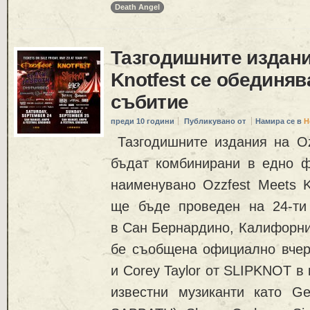
Death Angel
Тазгодишните издания
Knotfest се обединяв
събитие
преди 10 години
Публикувано от
Намира се в
Н
Тазгодишните издания на Ozz
бъдат комбинирани в едно ф
наименувано Ozzfest Meets K
ще бъде проведен на 24-ти
в Сан Бернардино, Калифорни
бе съобщена официално вчер
и Corey Taylor от SLIPKNOT в
известни музиканти като Ge