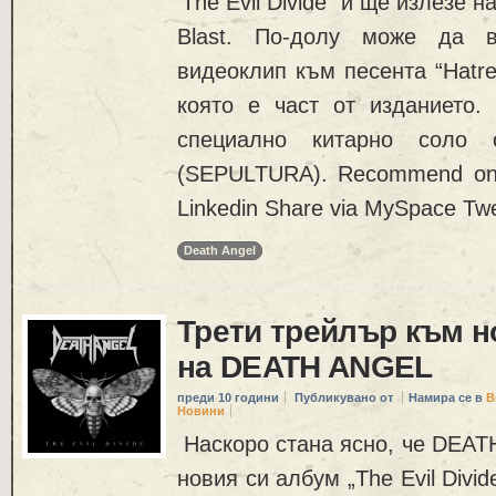
‘The Evil Divide“ и ще излезе н
Blast. По-долу може да в
видеоклип към песента “Hatred
която е част от изданието.
специално китарно соло о
(SEPULTURA). Recommend on
Linkedin Share via MySpace Tw
Death Angel
Трети трейлър към н
на DEATH ANGEL
преди 10 години
Публикувано от
Намира се в
В
Новини
Наскоро стана ясно, че DEAT
новия си албум „The Evil Divid