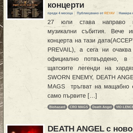
концерти
преди 4 месеца
Публикувано от
REYAV
Намира 
27 юли става направо н
музикални събития. Вече 
концерта на тази дата(ACC
PREVAIL), а сега ни очаква
официално потвърдено, в
щатските легенди на хард
SWORN ENEMY, DEATH ANGEL
MAGS тръгват на мащабно е
само първите […]
Biohazard
CRO MAGS
Death Angel
VIO-LENC
DEATH ANGEL с ново