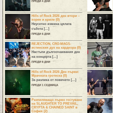
ПРЕДИ 4 ДНИ
Hills of Rock 2026 ден втори –
корен и криле (0)
Неусетно измина цялата
събота […]
ПРЕДИ 6 ДНИ
REJECTION, CRO-MAGS-
истинския дух на хардкора (0)
Настъпи дългоочаквания ден
на концерта […]
ПРЕДИ 6 ДНИ
Hills of Rock 2026 Ден първи:
Мрачната гротеска (0)
За разлика от повечето […]
ПРЕДИ 1 СЕДМИЦА
Разпиляващо първо гостуване
на SLAUGHTER TO PREVAIL,
CRYPTA & CHAINED SAINT в
София (2)