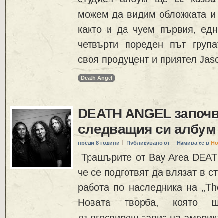
можем да видим обложката и 
както и да чуем първия, едн
четвърти пореден път груп
своя продуцент и приятел Jaso
Death Angel
DEATH ANGEL започв
следващия си албум
преди 8 години
Публикувано от
Намира се в
Но
Трашърите от Bay Area DEA
че се подготвят да влязат в ст
работа по наследника на „The 
Новата творба, която 
дългосвирещ запис на америка