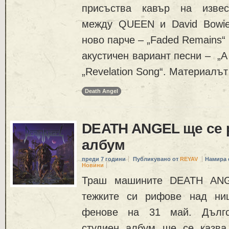
присъства кавър на извес
между QUEEN и David Bowie
ново парче – „Faded Remains“
акустичен вариант песни – „A
„Revelation Song“. Материалът
Death Angel
DEATH ANGEL ще се 
албум
преди 7 години
Публикувано от
REYAV
Намира 
Новини
Траш машините DEATH ANG
тежките си рифове над ни
фенове на 31 май. Дългоо
студиен албум ще се казва