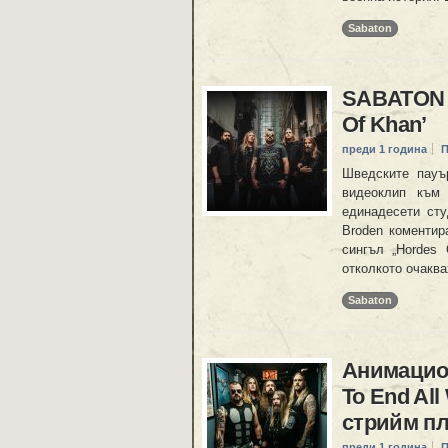
Sabaton
SABATON с
Of Khan’
преди 1 година
П
Шведските пау
видеоклип към 
единадесети сту
Broden коментир
сингъл „Hordes 
отколкото очаква
Sabaton
Анимацио
To End All
стрийм п
преди 1 година
П