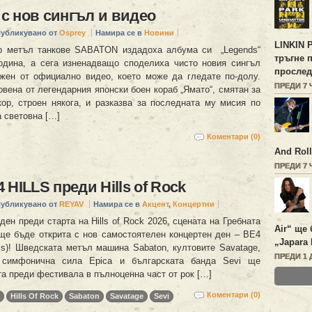
 нов сингъл и видео
убликувано от
Osprey
Намира се в
Новини
LINKIN 
р метъл танкове SABATON издадоха албума си „Legends“
тръгне 
одина, а сега изненадващо споделиха чисто новия сингъл
прослед
ужен от официално видео, което може да гледате по-долу.
ПРЕДИ 7
вена от легендарния японски боен кораб „Ямато“, смятан за
ор, строен някога, и разказва за последната му мисия по
 световна […]
Коментари (0)
And Roll
ПРЕДИ 7
 HILLS преди Hills of Rock
убликувано от
REYAV
Намира се в
Акцент
,
Концертни
ден преди старта на Hills of Rock 2026, сцената на Гребната
Air“ ще 
ще бъде открита с нов самостоятелен концертен ден – BE4
„Japara 
lls)! Шведската метъл машина Sabaton, култовите Savatage,
ПРЕДИ 1 
 симфонична сила Epica и българската банда Sevi ще
а преди фестивала в пълноценна част от рок […]
Коментари (0)
Hills Of Rock
Sabaton
Savatage
Sevi