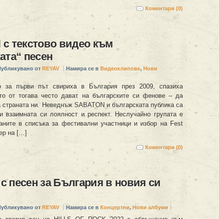
Коментари (0)
с текстово видео към
ата“ песен
Публикувано от
REYAV
Намира се в
Видеоклипове
,
Нови
 за първи път свириха в България през 2009, спазиха
то oт тогава често дават на българските си фенове – да
а страната ни. Неведнъж SABATON и българската публика са
и взаимната си лоялност и респект. Неслучайно групата е
аните в списъка за фестивални участници и избор на Fest
ер на […]
Коментари (0)
 песен за България в новия си
Публикувано от
REYAV
Намира се в
Концертни
,
Нови албуми