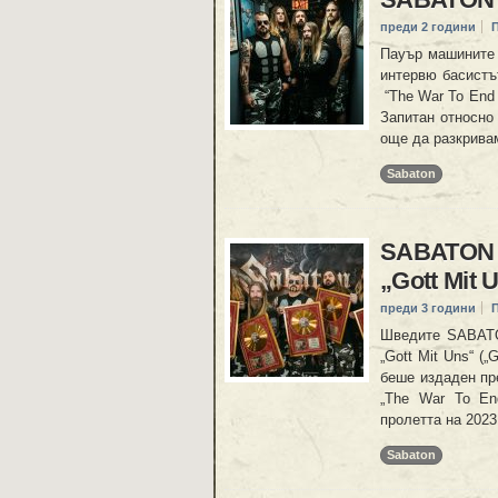
преди 2 години
Пауър машините 
интервю басистъ
“The War To End 
Запитан относно 
още да разкривам
Sabaton
SABATON с
„Gott Mit 
преди 3 години
Шведите SABATON
„Gott Mit Uns“ („
беше издаден пр
„The War To End
пролетта на 2023
Sabaton