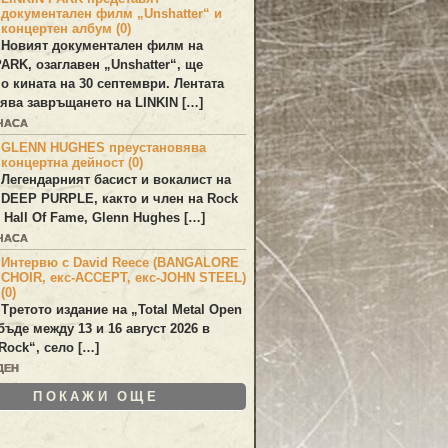
документален филм „Unshatter“ и
концертен албум (0)
Новият документален филм на
PARK
, озаглавен
„Unshatter“
, ще
по кината на 30 септември. Лентата
ява завръщането на
LINKIN
[…]
 ЧАСА
GLENN HUGHES преустановява
концертна дейност (0)
Легендарният басист и вокалист на
DEEP PURPLE
, както и член на Rock
 Hall Of Fame,
Glenn Hughes
[…]
 ЧАСА
Интервю с David Reece (BANGALORE
CHOIR, екс-ACCEPT, екс-JOHN STEEL)
(0)
Третото издание на „Total Metal Open
бъде между 13 и 16 август 2026 в
Rock“, село […]
ДЕН
ПОКАЖИ ОЩЕ