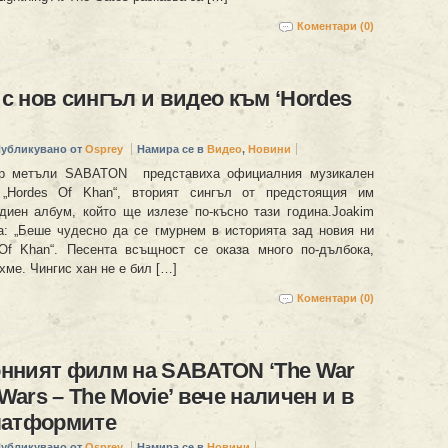
Коментари (0)
 нов сингъл и видео към ‘Hordes
убликувано от
Osprey
Намира се в
Видео
,
Новини
ър метъли SABATON представиха официалния музикален
„Hordes Of Khan“, вторият сингъл от предстоящия им
диен албум, който ще излезе по-късно тази година.Joakim
а: „Беше чудесно да се гмурнем в историята зад новия ни
Of Khan“. Песента всъщност се оказа много по-дълбока,
хме. Чингис хан не е бил […]
Коментари (0)
нният филм на SABATON ‘The War
 Wars – The Movie’ вече наличен и в
латформите
убликувано от
Osprey
Намира се в
Новини