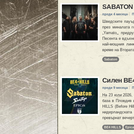
SABATON с
преди 4 месеца
П
Шведските пауъ
през миналата г
„Yamato„, придр
Песента е вдъхно
най-мощния линк
време на Втората
Sabaton
Силен BE4
преди 9 месеца
П
На 23 юли 2026, 
база в Пловдив 
HILLS (Before Hi
нидерландската
превърнат вечерт
BE4 HILLS
Epica