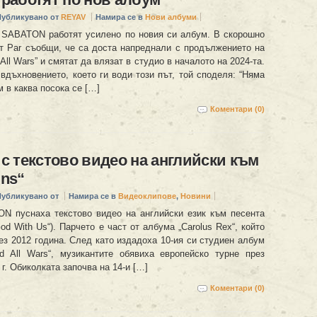
Публикувано от
REYAV
Намира се в
Нови албуми
SABATON работят усилено по новия си албум. В скорошно
т Par съобщи, че са доста напреднали с продължението на
All Wars” и смятат да влязат в студио в началото на 2024-та.
вдъхновението, което ги води този път, той споделя: “Няма
 в каква посока се […]
Коментари (0)
 текстово видео на английски към
Uns“
Публикувано от
Намира се в
Видеоклипове
,
Новини
 пуснаха текстово видео на английски език към песента
God With Us“). Парчето е част от албума „Carolus Rex“, който
ез 2012 година. След като издадоха 10-ия си студиен албум
 All Wars“, музикантите обявиха европейско турне през
 г. Обиколката започва на 14-и […]
Коментари (0)