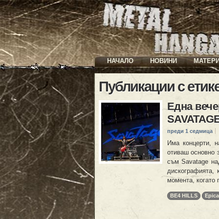
НАЧАЛО
НОВИНИ
МАТЕР
Публикации с етик
Една вече
SAVATAGE
преди 1 седмица
Има концерти, н
отиваш основно з
съм Savatage на
дискографията, 
момента, когато 
BE4 HILLS
Epica