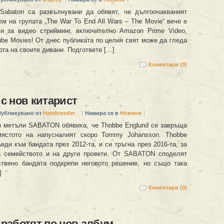
Sabaton са развълнувани да обявят, че дългоочакваният
м на групата „The War To End All Wars – The Movie“ вече е
и за видео стрийминг, включително Amazon Prime Video,
ube Movies! От днес публиката по целия свят може да гледа
та на своите дивани. Подгответе […]
Коментари (0)
с нов китарист
Публикувано от
Hatebreeder_
Намира се в
Новини
 метъли SABATON обявиха, че Thobbe Englund се завръща
мястото на напусналият скоро Tommy Johansson. Thobbe
еди към бандата през 2012-та, и си тръгна през 2016-та, за
а семейството и на други проекти. От SABATON споделят
ствено бандата подкрепи неговото решение, но също така
]
Коментари (0)
работят по нов албум