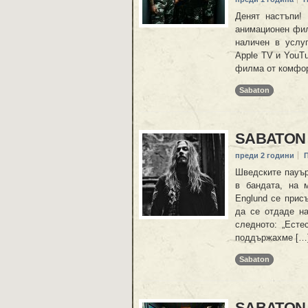
Денят настъпи! 
анимационен фил
наличен в услуг
Apple TV и YouT
филма от комфор
Sabaton
SABATON 
преди 2 години
Шведските пауър
в бандата, на 
Englund се присъ
да се отдаде н
следното: „Есте
поддържахме […
Sabaton
SABATON 