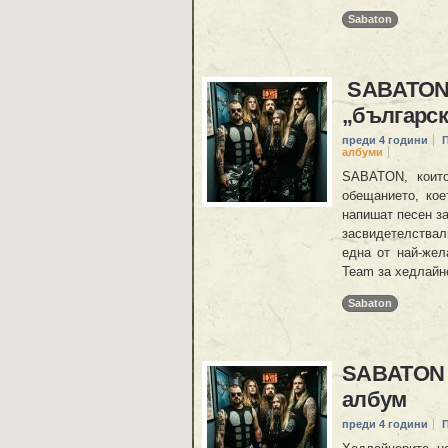
Sabaton
SABATON 
„българск
преди 4 години
албуми
SABATON, които
обещанието, кое
напишат песен з
засвидетелствал
една от най-жел
Team за хедлайн
Sabaton
SABATON с
албум
преди 4 години