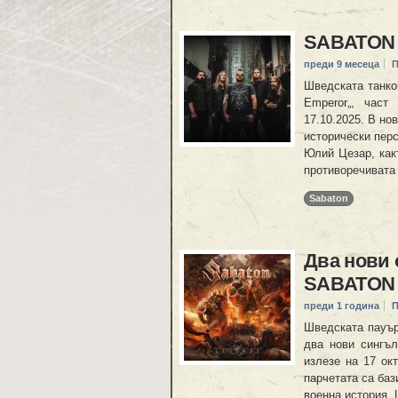
SABATON с
преди 9 месеца
П
Шведската танко
Emperor„, част
17.10.2025. В но
исторически пер
Юлий Цезар, как
противоречивата
Sabaton
Два нови 
SABATON
преди 1 година
П
Шведската пауър
два нови сингъл
излезе на 17 окт
парчетата са баз
военна история. L