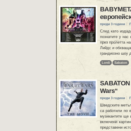
BABYMETA
европейс
преди 3 години
След като издадо
познатите у нас
през пролетта на
Лийдс и обхваща 
грандиозно шоу 
Lordi
Sabaton
SABATON о
Wars“
преди 3 години
Шведските метъл
са работили по 
музикантите ще 
включени картин
представени ист