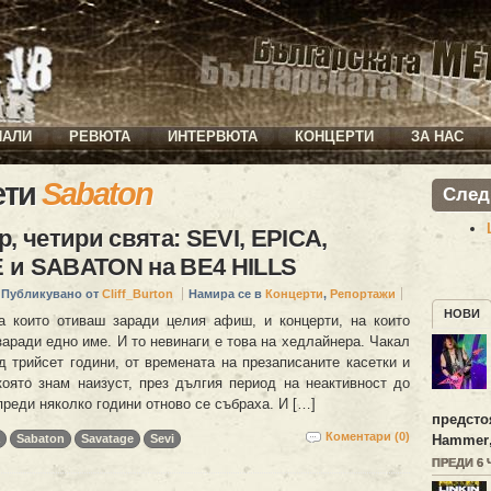
ИАЛИ
РЕВЮТА
ИНТЕРВЮТА
КОНЦЕРТИ
ЗА НАС
ети
Sabaton
След
р, четири свята: SEVI, EPICA,
 и SABATON на BE4 HILLS
Публикувано от
Cliff_Burton
Намира се в
Концерти
,
Репортажи
НОВИ
а които отиваш заради целия афиш, и концерти, на които
аради едно име. И то невинаги е това на хедлайнера. Чакал
д трийсет години, от времената на презаписаните касетки и
която знам наизуст, през дългия период на неактивност до
преди няколко години отново се събраха. И […]
предсто
Коментари (0)
Hammer
Sabaton
Savatage
Sevi
ПРЕДИ 6