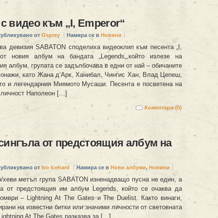
 видео към „I, Emperor“
убликувано от
Osprey
Намира се в
Новини
ва девизия SABATON споделиха видеоклип към песента „I,
 от новия албум на бандата „Legends„,който излезе на
вия албум, групата се задълбочава в едни от най – обичаните
сонажи, като Жана д’Арк, Ханибал, Чингис Хан, Влад Цепеш,
то и легендарния Миямото Мусаши. Песента е посветена на
 личност Наполеон […]
Коментари (0)
сингъла от предстоящия албум на
убликувано от
Ivo Icehard
Намира се в
Нови албуми
,
Новини
/хеви метъл група SABATON изненадващо пусна не един, а
а от предстоящия им албум Legends, който се очаква да
омври – Lightning At The Gates и The Duelist. Както винаги,
ирани на известни битки или значими личности от световната
ightning At The Gates разказва за […]