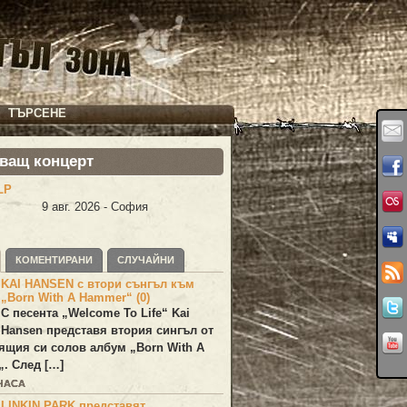
ТЪРСЕНЕ
ващ концерт
LP
9 авг. 2026 - София
КОМЕНТИРАНИ
СЛУЧАЙНИ
KAI HANSEN с втори сънгъл към
„Born With A Hammer“ (0)
С песента „
Welcome To Life
“
Kai
Hansen
представя втория сингъл от
ящия си солов албум „
Born With A
„. След […]
 ЧАСА
LINKIN PARK представят