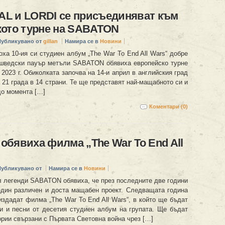
L и LORDI се присъединяват към
кото турне на SABATON
Публикувано от
gillan
Намира се в
Новини
ха 10-ия си студиен албум „The War To End All Wars“ добре
 шведски пауър метъли SABATON обявиха европейско турне
 2023 г. Обиколката започва на 14-и април в английския град
21 града в 14 страни. Те ще представят най-мащабното си и
до момента […]
Коментари (0)
бявиха филма „The War To End All
Публикувано от
Намира се в
Новини
 легенди SABATON обявиха, че през последните две години
един различен и доста мащабен проект. Следващата година
издадат филма „The War To End All Wars“, в който ще бъдат
и и песни от десетия студиен албум на групата. Ще бъдат
ории свързани с Първата Световна война чрез […]