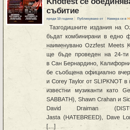
Knotfest се обединяв
събитие
преди 10 години
Публикувано от
Намира се в
Н
Тазгодишните издания на Ozz
бъдат комбинирани в едно ф
наименувано Ozzfest Meets K
ще бъде проведен на 24-ти
в Сан Бернардино, Калифорни
бе съобщена официално вчер
и Corey Taylor от SLIPKNOT в
известни музиканти като Ge
SABBATH), Shawn Crahan и Sid
David Draiman (DIST
Jasta (HATEBREED), Dave Lo
[…]