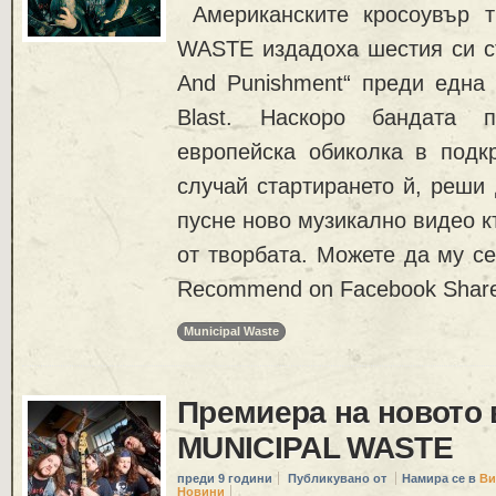
Американските кросоувър 
WASTE издадоха шестия си ст
And Punishment“ преди една 
Blast. Наскоро бандата п
европейска обиколка в подк
случай стартирането й, реши 
пусне ново музикално видео к
от творбата. Можете да му се
Recommend on Facebook Share 
Municipal Waste
Премиера на новото 
MUNICIPAL WASTE
преди 9 години
Публикувано от
Намира се в
Ви
Новини