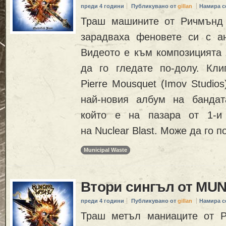
преди 4 години
Публикувано от
gillan
Намира с
Траш машините от Ричмънд
зарадваха феновете си с а
Видеото е към композицията 
да го гледате по-долу. Кл
Pierre Mousquet (Imov Studios
най-новия албум на бандата „
който е на пазара от 1-и
на Nuclear Blast. Може да го 
Municipal Waste
Втори сингъл от MU
преди 4 години
Публикувано от
gillan
Намира с
Траш метъл маниаците от 