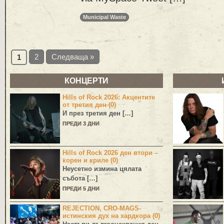
Municipal Waste
2
Следваща »
1
КОНЦЕРТИ
Hills of Rock 2026: Акцентите
от третия ден (0)
И през третия ден […]
ПРЕДИ 3 ДНИ
Hills of Rock 2026 ден втори –
корен и криле (0)
Неусетно измина цялата
събота […]
ПРЕДИ 5 ДНИ
REJECTION, CRO-MAGS-
истинския дух на хардкора (0)