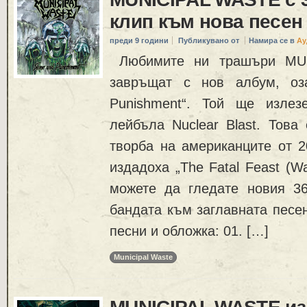
клип към нова песен
преди 9 години
Публикувано от
Намира се в
Ау
Любимите ни трашъри MU
завръщат с нов албум, оза
Punishment“. Той ще изле
лейбъла Nuclear Blast. Това
творба на американците от 20
издадоха „The Fatal Feast (Wa
можете да гледате новия 36
бандата към заглавната песен
песни и обложка: 01. […]
Municipal Waste