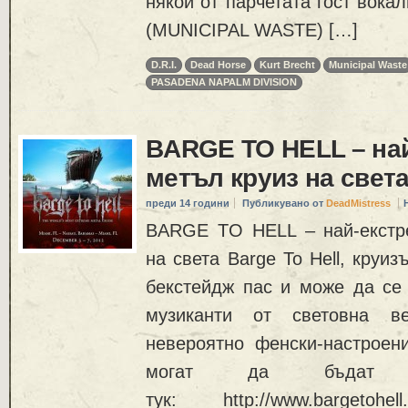
някои от парчетата гост вокал
(MUNICIPAL WASTE) […]
D.R.I.
Dead Horse
Kurt Brecht
Municipal Waste
PASADENA NAPALM DIVISION
BARGE TO HELL – на
метъл круиз на свет
преди 14 години
Публикувано от
DeadMistress
BARGE TO HELL – най-екстр
на света Barge To Hell, круиз
бекстейдж пас и може да се
музиканти от световна ве
невероятно фенски-настроени
могат да бъдат 
тук: http://www.bargeto