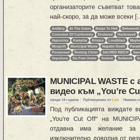
организаторите съветват тов
най-скоро, за да може всеки [
Artillery
At The Gates
Barge To Hell
Behemoth
Corrosion Of Conformity
Enslaved
Hackneyed
Hypocrisy
Kampfar
Krisiun
Loudblast
Mayh
Morgoth
Municipal Waste
Napalm Death
Parad
Possessed
Rotting Christ
SACRED REICH
San
Sepultura
Six Feet Under
Sodom
Soilwork
So
MUNICIPAL WASTE с 
видео към „You’re Cut
преди 14 години
Публикувано от
Lois
Намира с
Под публикацията виждате в
„You’re Cut Off“ на MUNICI
отдавна има желание за
изключително доволна от рез