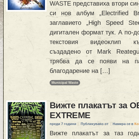
WASTE представиха втори син
си нов албум „Electrified B
заглавието „High Speed St
дигитален формат тук. А по-д
текстовия видеоклип къ
създадено от Mark Reategui. 
трябва да се появи на п
благодарение на […]
Municipal Waste
Вижте плакатът за 
EXTREME
преди 7 години
Публикувано от
Намира се в
Ко
Вижте плакатът за таз год