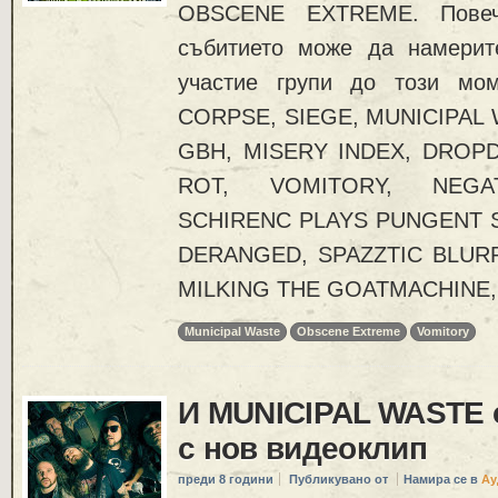
OBSCENE EXTREME. Повеч
събитието може да намерит
участие групи до този мо
CORPSE, SIEGE, MUNICIPAL
GBH, MISERY INDEX, DROP
ROT, VOMITORY, NEGA
SCHIRENC PLAYS PUNGENT S
DERANGED, SPAZZTIC BLURR
MILKING THE GOATMACHINE,
Municipal Waste
Obscene Extreme
Vomitory
И MUNICIPAL WASTE 
с нов видеоклип
преди 8 години
Публикувано от
Намира се в
Ау