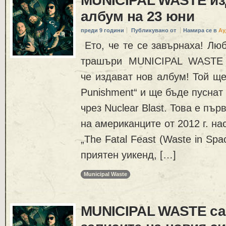
MUNICIPAL WASTE из
албум на 23 юни
преди 9 години
Публикувано от
Намира се в
Ау
Ето, че те се завърнаха! Лю
трашъри MUNICIPAL WASTE н
че издават нов албум! Той ще
Punishment“ и ще бъде пуснат
чрез Nuclear Blast. Това е пър
на американците от 2012 г. на
„The Fatal Feast (Waste in Spa
приятен уикенд, […]
Municipal Waste
MUNICIPAL WASTE са