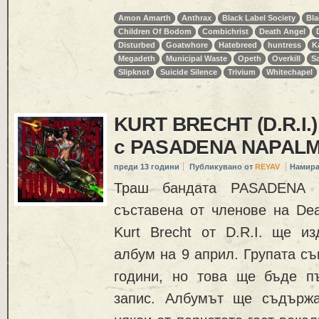
Amon Amarth
Anthrax
Black Label Society
Bla
Children Of Bodom
Combichrist
Death Angel
Disturbed
Goatwhore
Hatebreed
huntress
K
Megadeth
Municipal Waste
Opeth
Overkill
S
Slipknot
Suicide Silence
Trivium
Whitechapel
KURT BRECHT (D.R.I.
с PASADENA NAPALM
преди 13 години
Публикувано от
REYAV
Намира
Траш бандата PASADENA 
съставена от членове на Dea
Kurt Brecht от D.R.I. ще и
албум на 9 април. Групата съ
години, но това ще бъде п
запис. Албумът ще съдържа