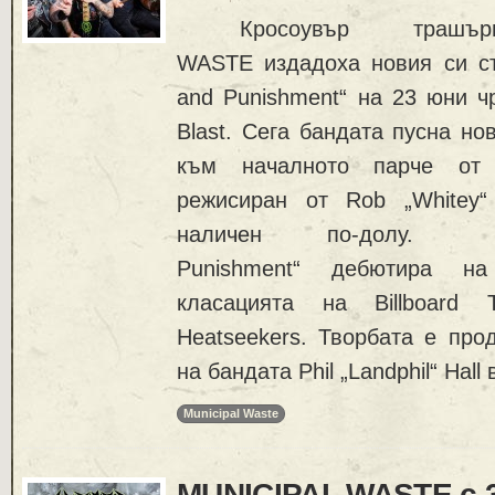
Кросоувър трашъри
WASTE издадоха новия си ст
and Punishment“ на 23 юни ч
Blast. Сега бандата пусна н
към началното парче от
режисиран от Rob „Whitey
наличен по-долу.
Punishment“ дебютира н
класацията на Billboard 
Heatseekers. Творбата е про
на бандата Phil „Landphil“ Hall 
Municipal Waste
MUNICIPAL WASTE с 