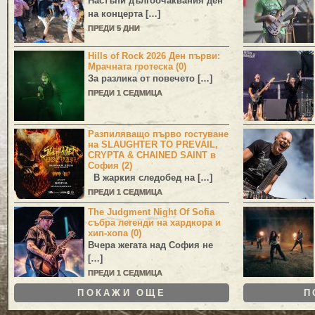
Настъпи дългоочаквания ден
на концерта […]
ПРЕДИ 5 ДНИ
Hills of Rock 2026 Ден първи:
Мрачната гротеска (0)
За разлика от повечето […]
ПРЕДИ 1 СЕДМИЦА
Разпиляващо първо гостуване
на SLAUGHTER TO PREVAIL,
CRYPTA & CHAINED SAINT в
София (2)
В жаркия следобед на […]
ПРЕДИ 1 СЕДМИЦА
The Judgment Night Of Sofia
събра легенди на хардкора и
хип-хопа (0)
Вчера жегата над София не
[…]
ПРЕДИ 1 СЕДМИЦА
ПОКАЖИ ОЩЕ
П