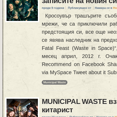
записите на новия с
преди 9 години
Публикувано от
Намира се в
Но
Кросоувър трашърите съоб
мрежи, че са приключили раб
предстоящия си, все още нео
се явява наследник на предх
Fatal Feast (Waste in Space)
месец април, 2012 г. Очак
Recommend on Facebook Share
via MySpace Tweet about it Sub
Municipal Waste
MUNICIPAL WASTE вз
китарист