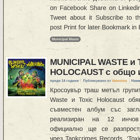
on Facebook Share on Linkedi
Tweet about it Subscribe to 
post Print for later Bookmark in 
Municipal Waste
MUNICIPAL WASTE и 
HOLOCAUST с общо 
преди 14 години
Публикувано от
Valentina
Нами
Кросоувър траш метъл групит
Waste и Toxic Holocaust обя
съвместен албум със загла
реализиран на 12 инчов
официално ще се разпрост
чрез Tankcrimes Records. ‘Tox