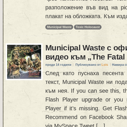
разположение във вид на pic
плакат на обложката. Към изд
Municipal Waste
Toxic Holocaust
Municipal Waste с о
видео към „The Fatal
преди 14 години
Публикувано от
Lois
Намира с
След като пуснаха песента „
текст, Municipal Waste ни по
към нея. If you can see this, 
Flash Player upgrade or you n
Player if it’s missing. Get Fla
Recommend on Facebook Share
via MySpace Tweet […]