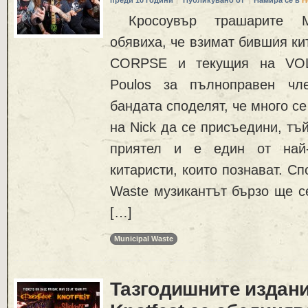
преди 10 години
Публикувано от
Намира се в
Н
Кросоувър трашарите M
обявиха, че взимат бившия к
CORPSE и текущия на VO
Poulos за пълноправен чл
бандата споделят, че много с
на Nick да се присъедини, тъ
приятел и е един от най-
китаристи, които познават. С
Waste музикантът бързо ще с
[…]
Municipal Waste
Тазгодишните издания