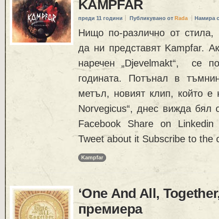
KAMPFAR
преди 11 години
Публикувано от
Rada
Намира 
Нищо по-различно от стила, 
да ни представят Kampfar. А
наречен „Djevelmakt“, се п
годината. Потънал в тъмни
метъл, новият клип, който е
Norvegicus“, днес вижда бял
Facebook Share on Linkedin
Tweet about it Subscribe to th
Kampfar
‘One And All, Together
премиера