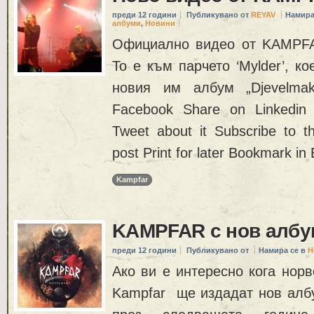
преди 12 години
Публикувано от
REYAV
Намира
албуми
,
Новини
Официално видео от KAMPFA
То е към парчето ‘Mylder’, к
новия им албум „Djevelma
Facebook Share on Linkedin
Tweet about it Subscribe to 
post Print for later Bookmark in 
Kampfar
KAMPFAR с нов албу
преди 12 години
Публикувано от
Намира се в
Н
Ако ви е интересно кога норв
Kampfar ще издадат нов албу