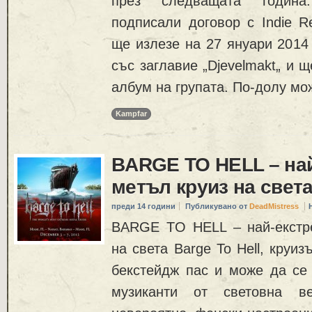
през следващата година
подписали договор с Indie R
ще излезе на 27 януари 2014 
със заглавие „Djevelmakt„ и 
албум на групата. По-долу мо
Kampfar
BARGE TO HELL – на
метъл круиз на свет
преди 14 години
Публикувано от
DeadMistress
BARGE TO HELL – най-екстр
на света Barge To Hell, круиз
бекстейдж пас и може да се
музиканти от световна ве