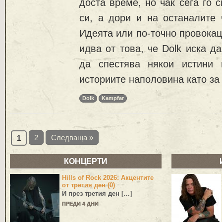
доста време, но чак сега го 
си, а дори и на останалите 
Идеята или по-точно провокац
идва от това, че Dolk иска д
да спестява някои истини 
историите наполовина като за
Dolk
Kampfar
2
Следваща »
1
КОНЦЕРТИ
Hills of Rock 2026: Акцентите
от третия ден (0)
И през третия ден […]
ПРЕДИ 4 ДНИ