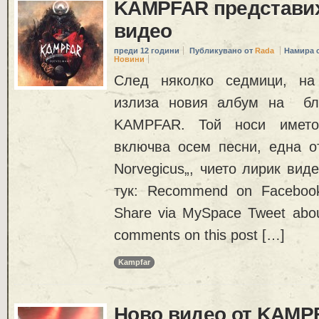
KAMPFAR представих
видео
преди 12 години
Публикувано от
Rada
Намира 
Новини
След няколко седмици, на 
излиза новия албум на бле
KAMPFAR. Той носи имет
включва осем песни, една о
Norvegicus„, чието лирик вид
тук: Recommend on Facebook
Share via MySpace Tweet about
comments on this post […]
Kampfar
Ново видео от KAMP