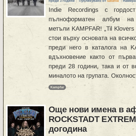
преди 3 години
Публикувано от
Satania
Намира
Indie Recordings с гордос
пълноформатен албум на
метъли KAMPFAR! „Til Klovers 
стои върху основата на всичк
преди него в каталога на 
вдъхновение както от първа
преди 28 години, така и от в
миналото на групата. Околнос
Kampfar
Още нови имена в а
ROCKSTADT EXTREME
догодина