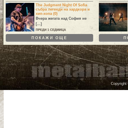
The Judgment Night Of Sofia
събра легенди на хардкора и
хип-хопа (0)
Вчера жегата над София не
[…]
ПРЕДИ 1 СЕДМИЦА
ПОКАЖИ ОЩЕ
П
Copyright