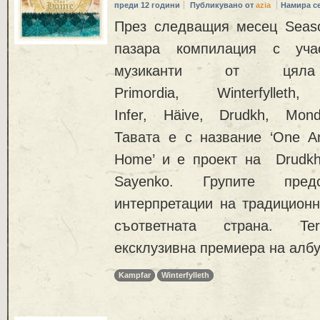
преди 12 години
Публикувано от
azia
Намира с
През следващия месец Seaso
пазара компилация с уча
музиканти от ця
Primordia, Winterfylle
Infer, Häive, Drudkh, Mondv
Тавата е с название ‘One And
Home’ и е проект на Drudk
Sayenko. Групите предс
интерпретации на традиционн
съответната страна. Terr
ексклузивна премиера на албу
Kampfar
Winterfylleth