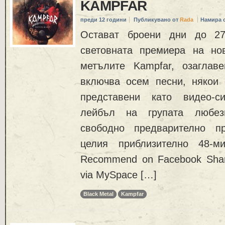
KAMPFAR
преди 12 години
Публикувано от
Rada
Намира 
Остават броени дни до 27
световната премиера на но
метълите Kampfar, озаглавен
включва осем песни, някои 
представени като видео-си
лейбъл на групата любез
свободно предварително п
целия приблизително 48-мин
Recommend on Facebook Share
via MySpace […]
Black Metal
Kampfar