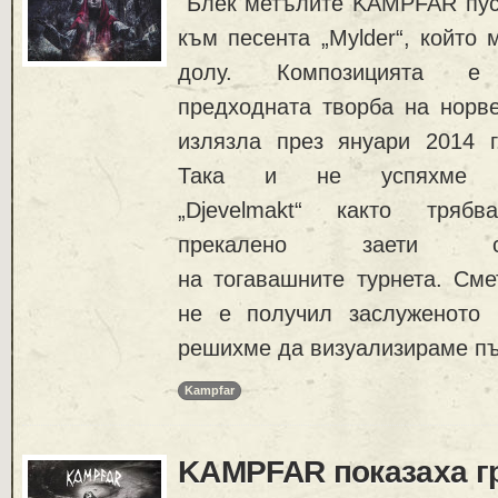
Блек метълите KAMPFAR пус
към песента „Mylder“, който 
долу. Композицията 
предходната творба на норвеж
излязла през януари 2014 г
Така и не успяхме д
„Djevelmakt“ както тряб
прекалено заети с
на тогавашните турнета. Сме
не е получил заслуженото 
решихме да визуализираме пъ
Kampfar
KAMPFAR показаха г