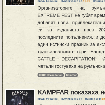
преди 6 години
Публикувано от
A-Lex
Намира с
Организаторите на румъ
EXTREME FEST не губят врем
добавят нови, привлекател
си за изданието през 20
последните попълнения, и до
един истински празник за ек
трансилванските гори. Банда
CATTLE DECAPITATION! А
метъли гостуваха на румънска
Cattle Decapitation
Kampfar
KAMPFAR показаха н
преди 9 години
Публикувано от
Намира се в
Ви