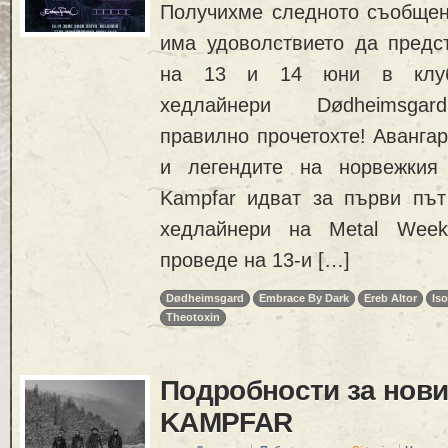
Получихме следното съобщение
има удоволствието да предс
на 13 и 14 юни в клуб 
хедлайнери Dødheimsgar
правилно прочетохте! Аванга
и легендите на норвежкия
Kampfar идват за първи път
хедлайнери на Metal Week
проведе на 13-и […]
Dødheimsgard
Embrace By Dark
Ereb Altor
Iso
Theotoxin
Подробности за нови
KAMPFAR