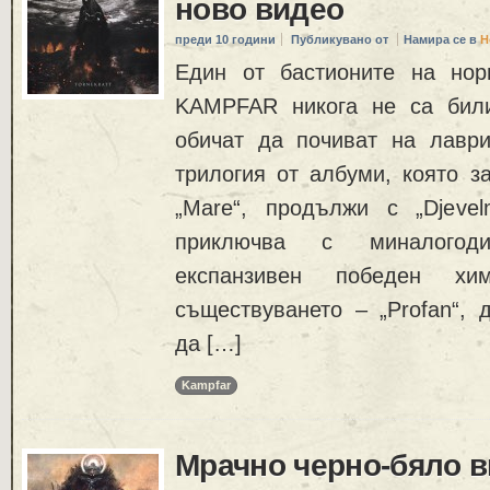
ново видео
преди 10 години
Публикувано от
Намира се в
Н
Един от бастионите на нор
KAMPFAR никога не са били
обичат да почиват на лаври
трилогия от албуми, която за
„Mare“, продължи с „Djeve
приключва с миналогод
експанзивен победен х
съществуването – „Profan“, 
да […]
Kampfar
Мрачно черно-бяло в