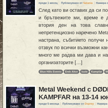
преди 1 месец
Публикувано от
Satania
Намира 
След като ви оставих да си п
и брътвежите ми, време е 
втория ден на това славн
непретенциозно наречено Met
настрана, събитието получи 
отзвук по всички възможни кан
много ме радва ми дава и на
организаторите […]
Blue Hills Events
Ereb Altor
Isole
Kampfar
M
Metal Weekend с DØ
KAMPFAR на 13-14 ю
преди 5 месеца
Публикувано от
Osprey
Намира 