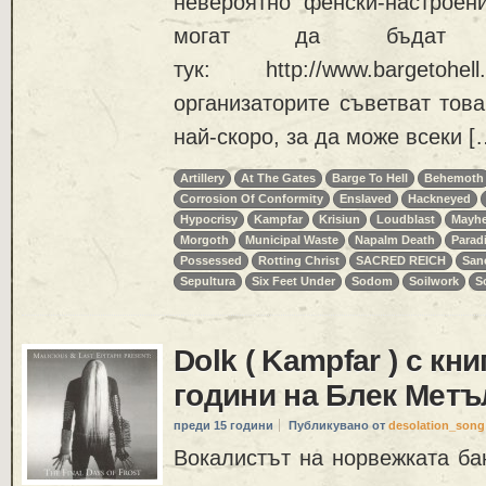
невероятно фенски-настроени
могат да бъдат 
тук: http://www.bargeto
организаторите съветват тов
най-скоро, за да може всеки [
Artillery
At The Gates
Barge To Hell
Behemoth
Corrosion Of Conformity
Enslaved
Hackneyed
Hypocrisy
Kampfar
Krisiun
Loudblast
Mayh
Morgoth
Municipal Waste
Napalm Death
Parad
Possessed
Rotting Christ
SACRED REICH
San
Sepultura
Six Feet Under
Sodom
Soilwork
So
Dolk ( Kampfar ) с кн
години на Блек Метъ
преди 15 години
Публикувано от
desolation_song
Вокалистът на норвежката ба