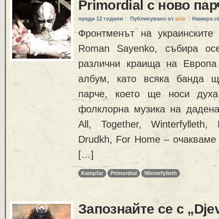
Primordial с ново пар
преди 12 години
Публикувано от
azia
Намира с
Фронтменът на украинските 
Roman Sayenko, събира ос
различни краища на Европа
албум, като всяка банда 
парче, което ще носи духа
фолклорна музика на дадена
All, Together, Winterfylleth, 
Drudkh, For Home – очакваме 
[…]
Kampfar
Primordial
Winterfylleth
Запознайте се с „Dje