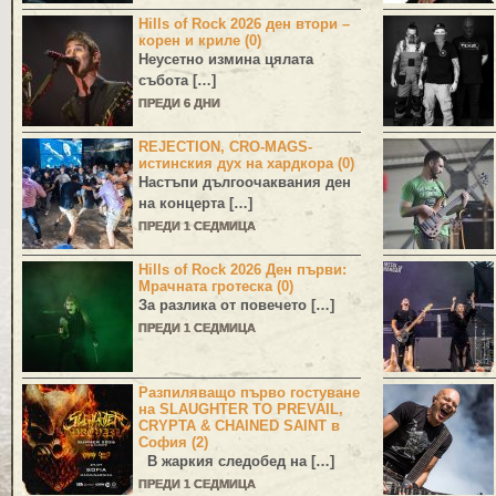
Hills of Rock 2026 ден втори –
корен и криле (0)
Неусетно измина цялата
събота […]
ПРЕДИ 6 ДНИ
REJECTION, CRO-MAGS-
истинския дух на хардкора (0)
Настъпи дългоочаквания ден
на концерта […]
ПРЕДИ 1 СЕДМИЦА
Hills of Rock 2026 Ден първи:
Мрачната гротеска (0)
За разлика от повечето […]
ПРЕДИ 1 СЕДМИЦА
Разпиляващо първо гостуване
на SLAUGHTER TO PREVAIL,
CRYPTA & CHAINED SAINT в
София (2)
В жаркия следобед на […]
ПРЕДИ 1 СЕДМИЦА