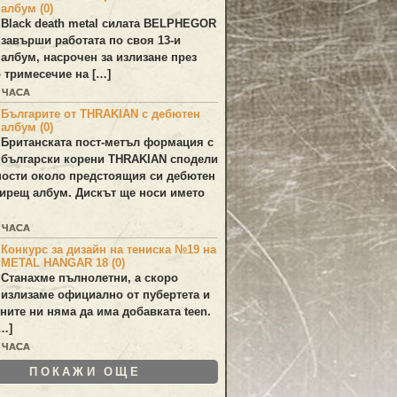
албум (0)
Black death metal силата
BELPHEGOR
завърши работата по своя 13-и
 албум, насрочен за излизане през
 тримесечие на […]
7 ЧАСА
Българите от THRAKIAN с дебютен
албум (0)
Британската пост-метъл формация с
български корени
THRAKIAN
сподели
ости около предстоящия си дебютен
ирещ албум. Дискът ще носи името
0 ЧАСА
Конкурс за дизайн на тениска №19 на
METAL HANGAR 18 (0)
Станахме пълнолетни, а скоро
излизаме официално от пубертета и
ините ни няма да има добавката teen.
[…]
1 ЧАСА
ПОКАЖИ ОЩЕ