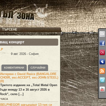
ТЪРСЕНЕ
ващ концерт
LP
9 авг. 2026 - София
КОМЕНТИРАНИ
СЛУЧАЙНИ
Интервю с David Reece (BANGALORE
CHOIR, екс-ACCEPT, екс-JOHN STEEL)
(0)
Третото издание на „Total Metal Open
бъде между 13 и 16 август 2026 в
Rock“, село […]
7 ЧАСА
BELPHEGOR завършват 13-тия си