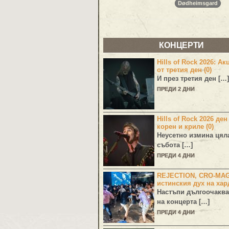
Dødheimsgard
КОНЦЕРТИ
Hills of Rock 2026: Ак
от третия ден (0)
И през третия ден […]
ПРЕДИ 2 ДНИ
Hills of Rock 2026 ден
корен и криле (0)
Неусетно измина цял
събота […]
ПРЕДИ 4 ДНИ
REJECTION, CRO-MA
истинския дух на хар
Настъпи дългоочаква
на концерта […]
ПРЕДИ 4 ДНИ