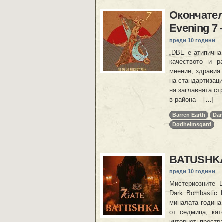
Окончател
Evening 7
преди 10 години
„DBE е атипичнa
качеството и р
мнение, здравия 
на стандартизаци
на заглавната ст
в района – […]
Barren Earth
Dar
Dødheimsgard
BATUSHKА
преди 10 години
Мистериозните 
Dark Bombastic 
миналата година
от седмица, кат
интернет простр