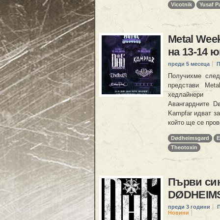
Vicotnik
Yusaf P
Metal We
на 13-14 
преди 5 месеца
П
Получихме следн
представи Met
хедлайнери Dø
Авангардните D
Kampfar идват за
който ще се пров
Dødheimsgard
E
Theotoxin
Първи син
DØDHEIM
преди 3 години
Новини