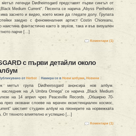
 метъл легенди Dødheimsgard представят първи сингъл от
Black Medium Current“. Песента се нарича „Abyss Perihelion
я има заснето и видео, което може да гледате долу. Групата
отейки заедно с феноменалния артист Costin Chioreanu,
 наистина фантастично както в звуков, така и във визуален
утното парче […]
Коментари (1)
GARD с първи детайли около
албум
Публикувано от
Herbst
Намира се в
Нови албуми
,
Новини
ек метъл група Dødheimsgard анонсира нов албум.
 наследник на „A Umbra Omega“ се нарича „Black Medium
злезе на 14 април чрез Peaceville Records. „Обширно 70-
а през оковани слоеве на мрачен екзистенциален космос,
urrent“ шестият студиен албум на пионерите на норвежката
. От тяхното влиятелно и успешно […]
Коментари (1)