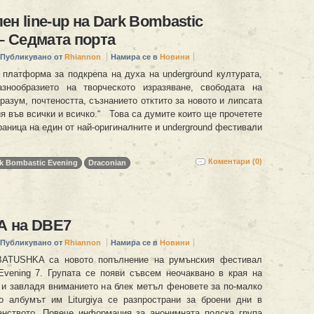
ен line-up на Dark Bombastic
 – Седмата порта
Публикувано от
Rhiannon
Намира се в
Новини
 платформа за подкрепа на духа на underground културата,
азнообразието на творческото изразяване, свободата на
разум, почтеността, съзнанието отктито за новото и липсата
я във всички и всичко.“ Това са думите които ще прочетете
раница на един от най-оригиналните и underground фестивали
Коментари (0)
k Bombastic Evening
Draconian
 на DBE7
Публикувано от
Rhiannon
Намира се в
Новини
BATUSHKA са новото попълнение на румънския фестивал
Evening 7. Групата се появи съвсем неочаквано в края на
 и завладя вниманието на блек метъл феновете за по-малко
о албумът им Liturgiya се разпространи за броени дни в
анството. Повече информация за анонимната полска група