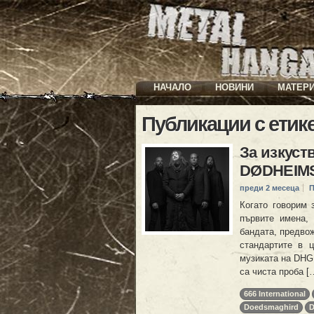
НАЧАЛО
НОВИНИ
МАТЕР
Публикации с етик
За изкуст
DØDHEIM
преди 2 месеца
П
Когато говорим 
първите имена,
бандата, предвож
стандартите в ц
музиката на DHG
са чиста проба [
666 International
Doedsmaghird
D