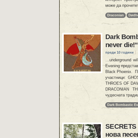
може да прочетет
Draconian
Dødh
Dark Bomba
never die!“
преди 10 години
…underground wi
Evening представ
Black Phoenix. 
участници: G
THROES OF DA
DRACONIAN THE
чудесната тради
Dark Bombastic E
SECRETS 
нова песе