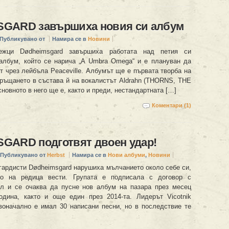
GARD завършиха новия си албум
Публикувано от
Намира се в
Новини
вежци Dødheimsgard завършиха работата над петия си
лбум, който се нарича „A Umbra Omega“ и е плануван да
т чрез лейбъла Peaceville. Албумът ще е първата творба на
връщането в състава й на вокалистът Aldrahn (THORNS, THE
новното в него ще е, както и преди, нестандартната […]
Коментари (1)
GARD подготвят двоен удар!
Публикувано от
Herbst
Намира се в
Нови албуми
,
Новини
гардисти Dødheimsgard нарушиха мълчанието около себе си,
то на редица вести. Групата е подписала с договор с
л и се очаква да пусне нов албум на пазара през месец
одина, както и още един през 2014-та. Лидерът Vicotnik
воначално е имал 30 написани песни, но в последствие те