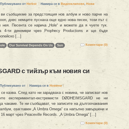
Публикувано от
Herbst
Намира се в
Видеоклипове
,
Нови
 ви съобщихме за предстоящия нов албум и ново парче на
oon, днес немците пуснаха още едно нова песен, този път с
 нея. Песента се нарича „Hole“ и можете да я чуете тук.
а 4-ти декември чрез Prophecy Productions и ще бъде
ропейско […]
Коментари (0)
ole
Our Survival Depends On Us
Sun
GARD с тийзър към новия си
Публикувано от
Намира се в
Новини
о се казва. След като ни зарадваха с новина, че записват нов
ките експериментал-екстремисти DØDHEIMSGARD не ни
да чакаме. Те ни съобщават, че записите на дългоочаквания
 албум, озаглавен „A Umbra Omega“ са напълно завършени и
 16 март чрез Peaceville Records. „A Umbra Omega“ […]
Коментари (0)