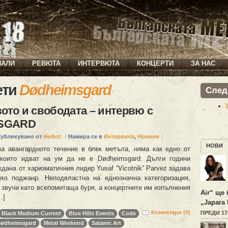
ИАЛИ
РЕВЮТА
ИНТЕРВЮТА
КОНЦЕРТИ
ЗА НАС
ети
Dødheimsgard
След
вото и свободата – интервю с
SGARD
убликувано от
Herbst
Намира се в
Интервюта
,
Новини
НОВИ
за авангардното течение в блек метъла, няма как едно от
 които идват на ум да не е Dødheimsgard. Дълги години
дана от харизматичния лидер Yusaf “Vicotnik” Parvez задава
ял поджанр. Неподвластна на еднозначна категоризация,
 звучи като всепомитаща буря, а концертните им изпълнения
Air“ ще 
…]
„Japara 
Коментари (0)
ПРЕДИ 1
Black Medium Current
Blue Hills Events
Code
ødheimsgard
Metal Weekend
Satanic Art