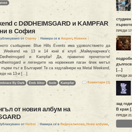
arvez
студиен
ekend с DØDHEIMSGARD и KAMPFAR
първото
юни в София
ПРЕДИ 1
убликувано от
Osprey
Намира се в
Акцент
,
Новини
ото съобщение: Blue Hills Events има удоволствието да
al Weekend на 13 и 14 юни в клуб „Маймунарника“с
dheimsgard и Kampfar! Да, правилно прочетохте!
подробн
ødheimsgard и легендите на норвежкия паган блек метъл
дългосв
 първи път в България! Те са хедлайнери на Metal Weekend,
[…]
еде на 13-и […]
ПРЕДИ 2
Коментари (1)
mbrace By Dark
Ereb Altor
Isole
Kampfar
зад год
гъл от новия албум на
В края 
SGARD
ПРЕДИ 2
Публикувано от
Herbst
Намира се в
Видеоклипове
,
Нови албуми
,