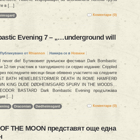
е в […]
Коментари (0)
eimsgard
stic Evening 7 – „…underground will
Публикувано от
Rhiannon
Намира се в
Новини
ll never die! Бутиковият румънски фестивал Dark Bombastic
и 12-тия участник в тазгодишното си седмо издание: Crippled
През последните месеци беше обявено участието на следните
HOST BATH HEMELBESTORMER DEATH IN ROME HAMFERÐ
WN KING DUDE DØDHEIMSGARD SPURV IN THE WOODS…
ODOR BASTARD Dark Bombastic Evening продължава
ция […]
Коментари (0)
vening
Draconian
Dødheimsgard
OF THE MOON представят още една
н