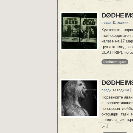
DØDHEIMS
преди 11 години
Култовите нор
пълноформатен а
излезе на 17 мар
групата след за
DEATHRIP), но ос
Dødheimsgard
DØDHEIMS
преди 13 години
Норвежките аван
с оповестяване
неназован лейбъ
октомври тази г
споделя, че пър
[…]