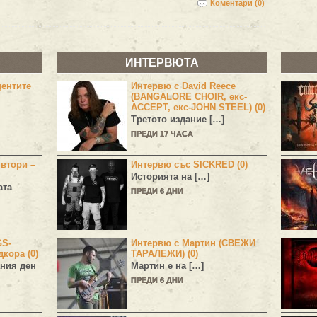
Коментари (0)
ИНТЕРВЮТА
центите
Интервю с David Reece
(BANGALORE CHOIR, екс-
ACCEPT, екс-JOHN STEEL) (0)
Третото издание […]
ПРЕДИ 17 ЧАСА
 втори –
Интервю със SICKRED (0)
Историята на […]
ата
ПРЕДИ 6 ДНИ
GS-
Интервю с Мартин (СВЕЖИ
дкора (0)
ТАРАЛЕЖИ) (0)
ния ден
Мартин е на […]
ПРЕДИ 6 ДНИ