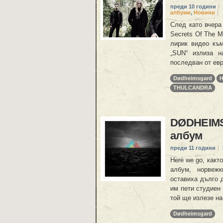
преди 10 години
албуми
,
Новини
След като вчера
Secrets Of The M
лирик видео към
„SUN“ излиза н
последван от ев
Dødheimsgard
H
THULCANDRA
DØDHEIMS
албум
преди 11 години
Here we go, какт
албум, норвеж
оставиха дълго 
им пети студиен
той ще излезе на
Dødheimsgard