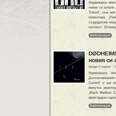
Норвежките блек
новия си албум „
Transit“, към не
коментира: „Раб
създадохме нещо
контекст. 10-мин
Dødheimsgard
DØDHEIMS
новия си 
преди 3 години
Норвежката бл
Дългоочакваният
Current“ и ще и
минутна авантюр
„Black Medium C
авангардна сцена
Dødheimsgard