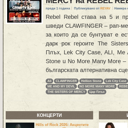
MERCY на REBEL RE
преди 1 година
Публикувано от
REYAV
Намира 
Rebel Rebel става на 5 и п
шведи CLAWFINGER – рап-мет
за които да се бунтуват е ес
дарк рок героите Тhe Sister
Плъх, Lek City Case, ALI, Me A
Stone u No More Many More – 
българската алтернативна сце
Ali
CLAWFINGER
Hellion Stone
Lek City Case
ME AND MY DEVIL
NO MORE MANY MORE
REBE
THE SISTERS OF MERCY
Цар Плъх
КОНЦЕРТИ
Hills of Rock 2026: Акцентите