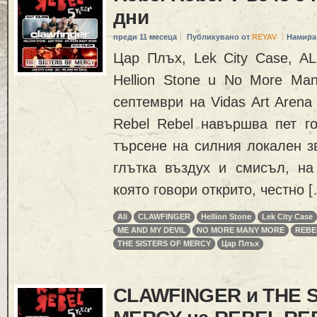
дни
преди 11 месеца
Публикувано от
REYAV
Намира
Цар Плъх, Lek City Case, AL
Hellion Stone u No More Ma
септември на Vidas Art Aren
Rebel Rebel навършва пет го
търсене на силния локален зв
глътка въздух и смисъл, на 
която говори открито, честно 
Ali
CLAWFINGER
Hellion Stone
Lek City Case
ME AND MY DEVIL
NO MORE MANY MORE
REBE
THE SISTERS OF MERCY
Цар Плъх
CLAWFINGER и THE 