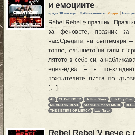
и емоциите
преди 10 месеца
Публикувано от
Poppy
Намира
Rebel Rebel е празник. Празник
за феновете, празник за 
нас.Средата на септември –
топло, слънцето ни гали с яр
лятото в себе си, а наближав
едва-едва – в по-хладни
пожълтелите листа по дърве
[…]
Ali
CLAWFINGER
Hellion Stone
Lek City Case
ME AND MY DEVIL
NO MORE MANY MORE
REBE
THE SISTERS OF MERCY
Цар Плъх
Rebel Rebel V вече с