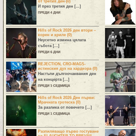
от третия ден (0)
И през третия ден […]
ПРЕДИ 4 ДНИ
Hills of Rock 2026 ден втори –
корен и криле (0)
Неусетно измина цялата
събота […]
ПРЕДИ 6 ДНИ
REJECTION, CRO-MAGS-
истинския дух на хардкора (0)
Настъпи дългоочаквания ден
на концерта […]
ПРЕДИ 1 СЕДМИЦА
Hills of Rock 2026 Ден първи:
Мрачната гротеска (0)
За разлика от повечето […]
ПРЕДИ 1 СЕДМИЦА
Разпиляващо първо гостуване
на SLAUGHTER TO PREVAIL,