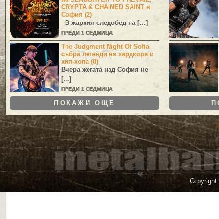
CRYPTA & CHAINED SAINT в
София (2)
В жаркия следобед на […]
ПРЕДИ 1 СЕДМИЦА
The Judgment Night Of Sofia
събра легенди на хардкора и
хип-хопа (0)
Вчера жегата над София не
[…]
ПРЕДИ 1 СЕДМИЦА
ПОКАЖИ ОЩЕ
П
Copyright