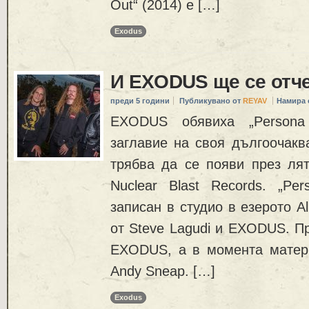
Out“ (2014) е […]
Exodus
И EXODUS ще се отче
преди 5 години
Публикувано от
REYAV
Намира 
EXODUS обявиха „Persona
заглавие на своя дългоочакв
трябва да се появи през лят
Nuclear Blast Records. „Pe
записан в студио в езерото 
от Steve Lagudi и EXODUS. П
EXODUS, а в момента матер
Andy Sneap. […]
Exodus