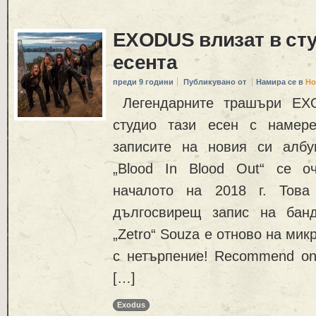
EXODUS влизат в сту
есента
преди 9 години
Публикувано от
Намира се в
Но
Легендарните трашъри EX
студио тази есен с намере
записите на новия си албу
„Blood In Blood Out“ се о
началото на 2018 г. Това
дългосвирещ запис на банд
„Zetro“ Souza е отново на ми
с нетърпение! Recommend on
[…]
Exodus