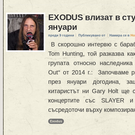
EXODUS влизат в сту
януари
преди 9 години
Публикувано от
Намира се в
Но
В скорошно интервю с бара
Tom Hunting, той разказва ка
групата относно наследника 
Out“ от 2014 г.: Започваме 
през януари догодина, за
китаристът ни Gary Holt ще 
концертите със SLAYER 
съсредоточи върху композиран
Exodus