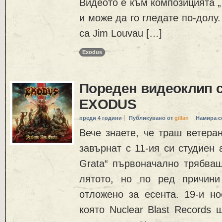
Видеото е към композицията „Th
и може да го гледате по-долу
са Jim Louvau […]
Exodus
Пореден видеоклип с
EXODUS
преди 4 години
Публикувано от
gillan
Намира с
Вече знаете, че траш ветер
завърнат с 11-ия си студиен 
Grata“ първоначално трябваш
лятото, но по ред причини
отложено за есента. 19-и но
която Nuclear Blast Records 