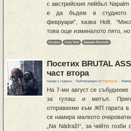
с австрийския лейбъл Napalm 
е да бъдем в студиото 
февруари”, казва Holt. “Ми
това още изминалото лято, но
Exodus
Gary Holt
Napalm Records
Посетих BRUTAL ASS
част втора
преди 1 година
Публикувано от
Patchouli
Намир
На 7-ми август се събудихме 
за гулаш и метъл. Приг
отправихме към ЖП гарата в 
се намира малкото очаровате
„Na Nádraží“, за чийто гозби 