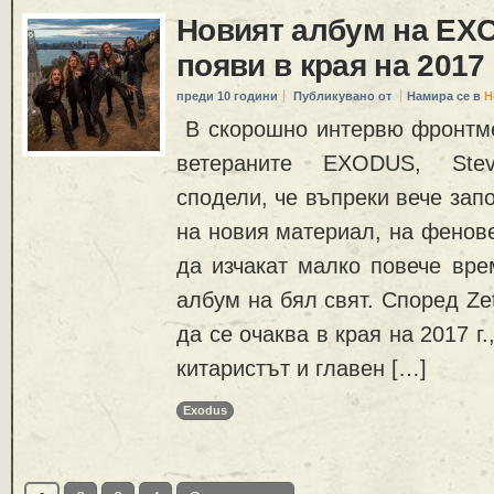
Новият албум на EX
появи в края на 2017 
преди 10 години
Публикувано от
Намира се в
Н
В скорошно интервю фронтм
ветераните EXODUS, Stev
сподели, че въпреки вече зап
на новия материал, на фенов
да изчакат малко повече вре
албум на бял свят. Според Ze
да се очаква в края на 2017 г.
китаристът и главен […]
Exodus