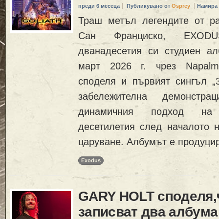
преди 6 месеца
Публикувано от
Osprey
Намира 
Траш метъл легендите от р
Сан Франциско, EXOD
дванадесетия си студиен алб
март 2026 г. чрез Napalm
споделя и първият сингъл „3
забележителна демонстр
динамичния подход н
десетилетия след началото н
царуване. Албумът е продуцир
Exodus
GARY HOLT споделя
записват два албума