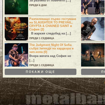
За разлика от повечето […]
ПРЕДИ 6 ДНИ
Разпиляващо първо гостуване
на SLAUGHTER TO PREVAIL,
CRYPTA & CHAINED SAINT в
София (2)
В жаркия следобед на […]
ПРЕДИ 1 СЕДМИЦА
The Judgment Night Of Sofia
събра легенди на хардкора и
хип-хопа (0)
Вчера жегата над София не
[…]
ПРЕДИ 1 СЕДМИЦА
ПОКАЖИ ОЩЕ
П