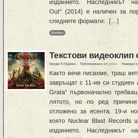
изданието. Наследникът на
Out“ (2014) е наличен за по
следните формати: […]
Exodus
Текстови видеоклип
преди 4 години
Публикувано от
gillan
Намира с
Както вече писахме, траш ве
завръщат с 11-ия си студиен 
Grata“ първоначално трябваш
лятото, но по ред причини
отложено за есента. 19-и но
която Nuclear Blast Records 
изданието. Наследникът на