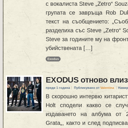
с вокалиста Steve „Zetro“ Souz
групата се завръща Rob Du
текст на съобщението: „Съ
разделиха със Steve „Zetro“ 
Steve за годините му на фрон
убийствената […]
Exodus
EXODUS отново влиза
преди 1 година
Публикувано от
Valentina
Намир
В скорошно интервю китарис
Holt сподели какво се слу
издаването на албума от 2
Grata„, както и след подписв