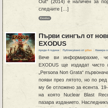
Out“ (2014) е наличен за по
следните […]
Exodus
Първи сингъл от нов
EXODUS
преди 4 години
Публикувано от
gillan
Намира с
Вече ви информирахме, че
EXODUS ще издадат чисто н
„Persona Non Grata“ първонач
появи през лятото, но по ред
му бе отложено за есента. 19
на която Nuclear Blast Re
пазара изданието. Наследникът