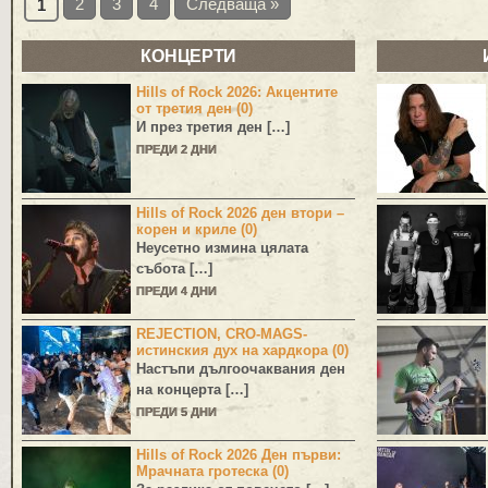
2
3
4
Следваща »
1
КОНЦЕРТИ
Hills of Rock 2026: Акцентите
от третия ден (0)
И през третия ден […]
ПРЕДИ 2 ДНИ
Hills of Rock 2026 ден втори –
корен и криле (0)
Неусетно измина цялата
събота […]
ПРЕДИ 4 ДНИ
REJECTION, CRO-MAGS-
истинския дух на хардкора (0)
Настъпи дългоочаквания ден
на концерта […]
ПРЕДИ 5 ДНИ
Hills of Rock 2026 Ден първи:
Мрачната гротеска (0)