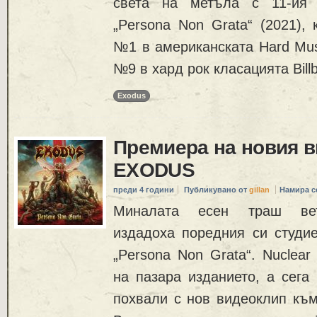
света на метъла с 11-ия 
„Persona Non Grata“ (2021),
№1 в американската Hard Mus
№9 в хард рок класацията Bill
Exodus
Премиера на новия в
EXODUS
преди 4 години
Публикувано от
gillan
Намира с
Миналата есен траш ве
издадоха поредния си студие
„Persona Non Grata“. Nuclear
на пазара изданието, а сега
похвали с нов видеоклип към