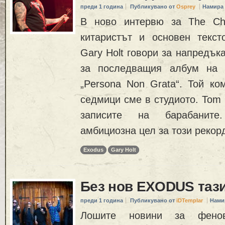
преди 1 година
Публикувано от
Osprey
Намира 
В ново интервю за The Chu
китаристът и основен текс
Gary Holt говори за напредък
за последващия албум на г
„Persona Non Grata“. Той ко
седмици сме в студиото. Tom 
записите на барабаните
амбициозна цел за този рекорд
Exodus
Gary Holt
Без нов EXODUS тази
преди 1 година
Публикувано от
iDTemplar
Нами
Лошите новини за фено