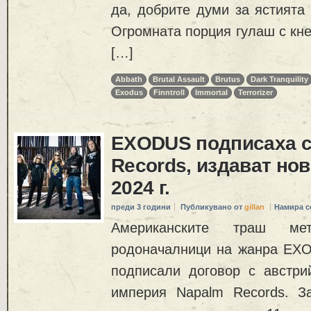
да, добрите думи за ястията
Огромната порция гулаш с кне
[…]
Abbath
Brutal Assault
Brutus
Dark Tranquility
Exodus
Finntroll
Immortal
Terrorizer
EXODUS подписаха с
Records, издават но
2024 г.
преди 3 години
Публикувано от
gillan
Намира с
Американските траш ме
родоначалници на жанра EXO
подписали договор с австри
империя Napalm Records. З