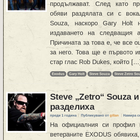
продължават. След като пр
обяви раздялата си с вокал
Souza, наскоро Gary Holt 
издаването на следващия а
Причината за това е, че все 
за него. Това ще е първото и
стар глас Rob Dukes, който […
Exodus
Gary Holt
Steve Souza
Steve Zetro So
Steve „Zetro“ Souza 
разделиха
преди 1 година
Публикувано от
gillan
Намира с
На официалния си профил 
ветераните EXODUS обявиха, 