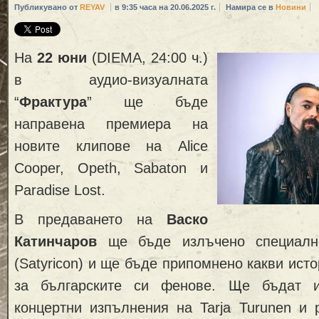
Публикувано от
REYAV
в 9:35 часа на 20.06.2025 г.
Намира се в
Новини
На
22 юни
(DIEMA, 24:00 ч.)
в аудио-визуалната
“
Фрактура
” ще бъде
направена премиера на
новите клипове на Alice
Cooper, Opeth, Sabaton и
Paradise Lost.
В предаването на
Васко
Катинчаров
ще бъде излъчено специално
(Satyricon) и ще бъде припомнено какви ист
за българските си фенове. Ще бъдат 
концертни изпълнения нa Tarja Turunen и 