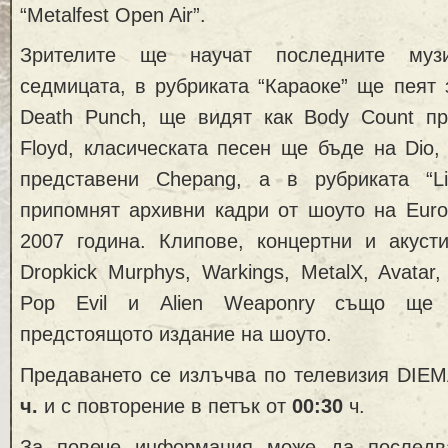
“Metalfest Open Air”.
Зрителите ще научат последните муз
седмицата, в рубриката “Караоке” ще пеят з
Death Punch, ще видят как Body Count пр
Floyd, класическата песен ще бъде нa Dio, 
представени Chepang, a в рубриката “L
припомнят архивни кадри от шоуто на Euro
2007 година. Клипове, концертни и акуст
Dropkick Murphys, Warkings, MetalX, Avatar
Pop Evil и Alien Weaponry също ще
предстоящото издание на шоуто.
Предаването се излъчва по телевизия DIE
ч.
и с повторение в петък от
0
0
:30
ч.
За повече информация може да последва