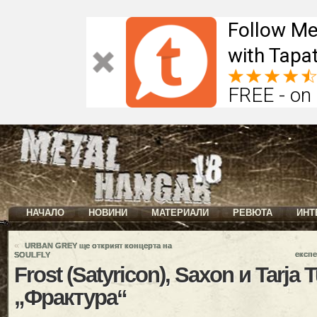
Follow Me
with Tapat
FREE - on
НАЧАЛО
НОВИНИ
МАТЕРИАЛИ
РЕВЮТА
ИНТ
«
URBAN GREY ще открият концерта на
експ
SOULFLY
Frost (Satyricon), Saxon и Tarja
„Фрактура“