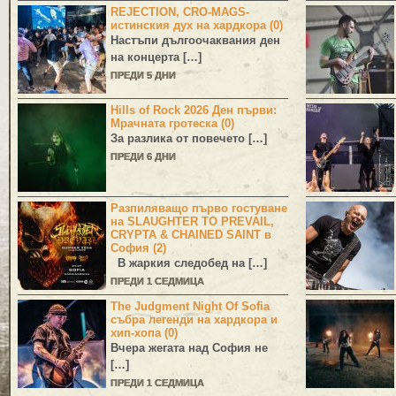
REJECTION, CRO-MAGS-
истинския дух на хардкора (0)
Настъпи дългоочаквания ден
на концерта […]
ПРЕДИ 5 ДНИ
Hills of Rock 2026 Ден първи:
Мрачната гротеска (0)
За разлика от повечето […]
ПРЕДИ 6 ДНИ
Разпиляващо първо гостуване
на SLAUGHTER TO PREVAIL,
CRYPTA & CHAINED SAINT в
София (2)
В жаркия следобед на […]
ПРЕДИ 1 СЕДМИЦА
The Judgment Night Of Sofia
събра легенди на хардкора и
хип-хопа (0)
Вчера жегата над София не
[…]
ПРЕДИ 1 СЕДМИЦА