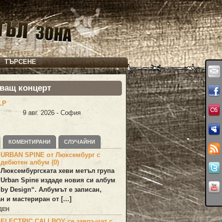
ТЪРСЕНЕ
ващ концерт
LP
9 авг. 2026 - София
КОМЕНТИРАНИ
СЛУЧАЙНИ
URBAN SPINE от Люксембург с
дебютен албум (0)
Люксембургската хеви метъл група
Urban Spine
издаде новия си албум
 by Design
“. Албумът е записан,
н и мастериран от […]
ДЕН
ELECTRIC CALLBOY се завръщат с