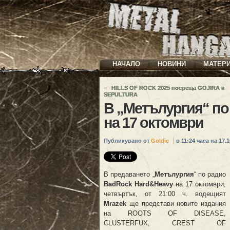
НАЧАЛО
НОВИНИ
МАТЕР
«
HILLS OF ROCK 2025 посреща GOJIRA и
SEPULTURA
В „Метълургия“ по
на 17 октомври
Публикувано от
Goldie
в 11:24 часа на 17.1
В предаването „
Метълургия
“ по радио
BadRock Hard&Heavy
на 17 октомври,
четвъртък, от 21:00 ч. водещият
Mrazek
ще представи новите издания
на ROOTS OF DISEASE,
CLUSTERFUX, CREST OF