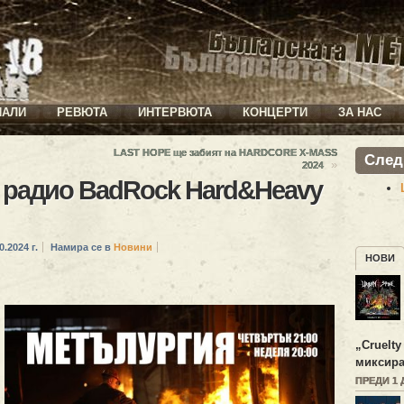
ИАЛИ
РЕВЮТА
ИНТЕРВЮТА
КОНЦЕРТИ
ЗА НАС
LAST HOPE ще забият на HARDCORE X-MASS
След
»
2024
 радио BadRock Hard&Heavy
0.2024 г.
Намира се в
Новини
НОВИ
„
Cruelty
миксира
ПРЕДИ 1 