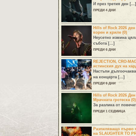
И през третия ден […]
ПРЕДИ 4 ДНИ
Hills of Rock 2026 ден
корен и криле (0)
Неусетно измина цял
събота […]
ПРЕДИ 6 ДНИ
REJECTION, CRO-MA
истинския дух на хар
Настъпи дългоочаква
на концерта […]
ПРЕДИ 6 ДНИ
Hills of Rock 2026 Де
Мрачната гротеска (0)
За разлика от повече
ПРЕДИ 1 СЕДМИЦА
Разпиляващо първо г
на SLAUGHTER TO PR