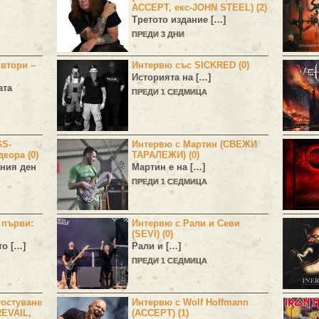
ACCEPT, екс-JOHN STEEL) (2)
Третото издание […]
ПРЕДИ 3 ДНИ
 втори –
Интервю със SICKRED (0)
Историята на […]
ата
ПРЕДИ 1 СЕДМИЦА
GS-
Интервю с Мартин (СВЕЖИ
дкора (0)
ТАРАЛЕЖИ) (0)
ния ден
Мартин е на […]
ПРЕДИ 1 СЕДМИЦА
н първи:
Интервю с Рали и Севи
(SEVI) (0)
то […]
Рали и […]
ПРЕДИ 1 СЕДМИЦА
остуване
Интервю с Wolf Hoffmann
EVAIL,
(ACCEPT) (1)