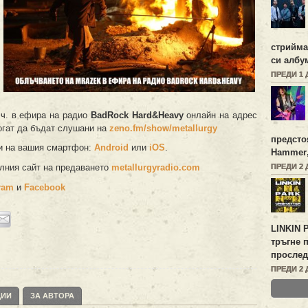
стрийм
си алб
ПРЕДИ 1 
 ч. в ефира на радио
BadRock Hard&Heavy
онлайн на адрес
могат да бъдат слушани на
zeno.fm/show/metallurgy
предсто
и на вашия смартфон:
Android
или
iOS
.
Hammer
ПРЕДИ 2 
лния сайт на предаването
metallurgyradio.com
ram
и
Facebook
LINKIN 
тръгне 
прослед
ПРЕДИ 2 
ЦИИ
ЗА АВТОРА