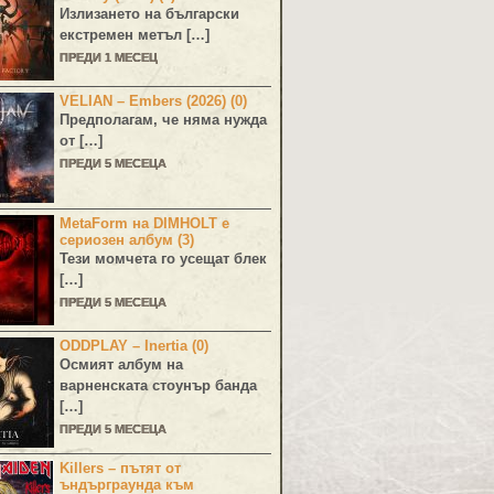
Излизането на български
екстремен метъл […]
ПРЕДИ 1 МЕСЕЦ
VELIAN – Embers (2026) (0)
Предполагам, че няма нужда
от […]
ПРЕДИ 5 МЕСЕЦА
MetaForm на DIMHOLT е
сериозен албум (3)
Тези момчета го усещат блек
[…]
ПРЕДИ 5 МЕСЕЦА
ODDPLAY – Inertia (0)
Осмият албум на
варненската стоунър банда
[…]
ПРЕДИ 5 МЕСЕЦА
Killers – пътят от
ъндърграунда към