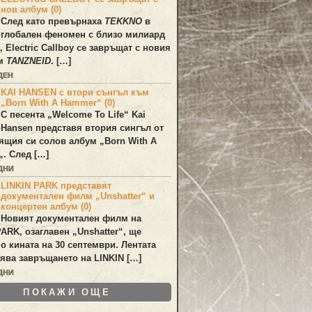
нов албум (0)
След като превърнаха
TEKKNO
в
глобален феномен с близо милиард
а,
Electric Callboy
се завръщат с новия
ум
TANZNEID
. […]
ДЕН
KAI HANSEN с втори сънгъл към
„Born With A Hammer“ (0)
С песента „
Welcome To Life
“
Kai
Hansen
представя втория сингъл от
ящия си солов албум „
Born With A
„. След […]
ДНИ
LINKIN PARK представят
документален филм „Unshatter“ и
концертен албум (0)
Новият документален филм на
PARK
, озаглавен
„Unshatter“
, ще
по кината на 30 септември. Лентата
ява завръщането на
LINKIN
[…]
ДНИ
ПОКАЖИ ОЩЕ