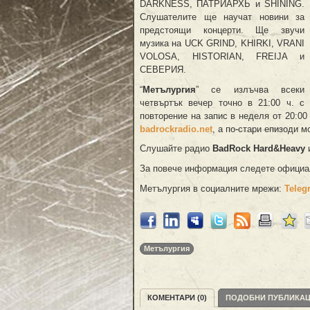
DARKNESS, ПАТРИАРХЬ и SHINING.
Слушателите ще научат новини за
предстоящи концерти. Ще звучи
музика на UCK GRIND, KHIRKI, VRANI
VOLOSA, HISTORIAN, FREIJA и
СЕВЕРИЯ.
“
Метълургия
” се излъчва всеки
четвъртък вечер точно в 21:00 ч. с
повторение на запис в неделя от 20:00
badrockradio.net
, а по-стари епизоди 
Слушайте радио
BadRock Hard&Heavy
За повече информация следете официа
Метълургия в социалните мрежи:
Teleg
Метълургия
КОМЕНТАРИ (0)
ПОДОБНИ ПУБЛИКА