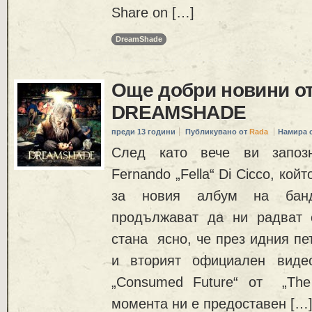
Share on […]
DreamShade
Още добри новини о
DREAMSHADE
преди 13 години
Публикувано от
Rada
Намира 
След като вече ви запозн
Fernando „Fella“ Di Cicco, кой
за новия албум на банд
продължават да ни радват 
стана ясно, че през идния пе
и вторият официален виде
„Consumed Future“ от „The 
момента ни е предоставен […