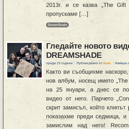
2013г. и се казва „The Gift
пропускаме […]
DreamShade
Гледайте новото вид
DREAMSHADE
преди 13 години
Публикувано от
Rada
Намира 
Както ви съобщихме наскоро,
нов албум, носещ името „The G
на 25 януари, а днес се по
видео от него. Парчето „Con
скрит замисъл, който клипът 
показахме преди седмица, и 
замислим над него! Recom