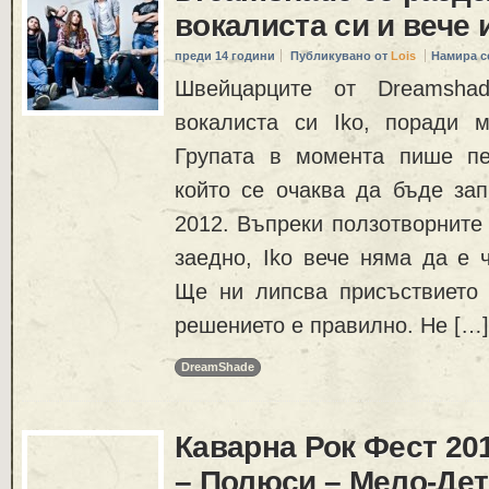
вокалиста си и вече 
преди 14 години
Публикувано от
Lois
Намира с
Швейцарците от Dreamsha
вокалиста си Iko, поради м
Групата в момента пише пе
който се очаква да бъде зап
2012. Въпреки ползотворните
заедно, Iko вече няма да е 
Ще ни липсва присъствието 
решението е правилно. Не […]
DreamShade
Каварна Рок Фест 20
– Полюси – Мело-Дет