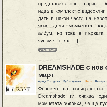
представиха ново парче. ‘Dr
идва в комплект с видеоклип 
дати в някои части на Европ
ясно дали момчетата подг
албум, но това е първата 
чуваме от тях […]
DreamShade
DREAMSHADE с нов с
март
преди 11 години
Публикувано от
Rada
Намира 
Феновете на швейцарската 
Dreamshade ги очаква ед
момчетата обявиха, че ще пус