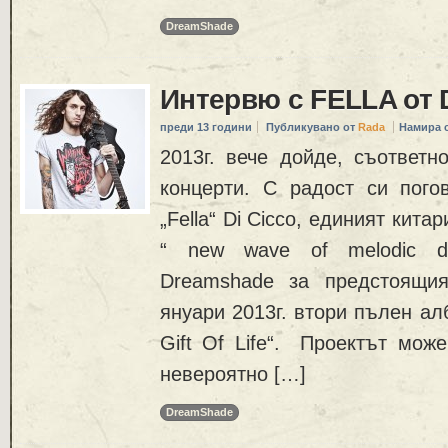
DreamShade
Интервю с FELLA о
преди 13 години
Публикувано от
Rada
Намира 
2013г. вече дойде, съответн
концерти. С радост си пого
„Fella“ Di Cicco, единият кита
“ new wave of melodic de
Dreamshade за предстоящи
януари 2013г. втори пълен ал
Gift Of Life“. Проектът мож
невероятно […]
DreamShade