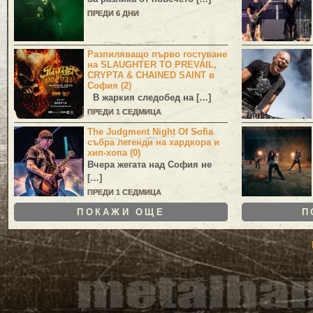
ПРЕДИ 6 ДНИ
Разпиляващо първо гостуване
на SLAUGHTER TO PREVAIL,
CRYPTA & CHAINED SAINT в
София (2)
В жаркия следобед на […]
ПРЕДИ 1 СЕДМИЦА
The Judgment Night Of Sofia
събра легенди на хардкора и
хип-хопа (0)
Вчера жегата над София не
[…]
ПРЕДИ 1 СЕДМИЦА
ПОКАЖИ ОЩЕ
П