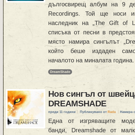
дългосвирещ албум на 9 де
Recordings. Той ще носи и
наследник на „The Gift of L
списъка от песни в предстоя
място намира сингълът „Drea
който беше издаден сам
началото на миналата година.
DreamShade
Нов сингъл от швейц
DREAMSHADE
преди 11 години
Публикувано от
Rada
Намира 
Една от изгряващите мод
банди, Dreamshade от малк