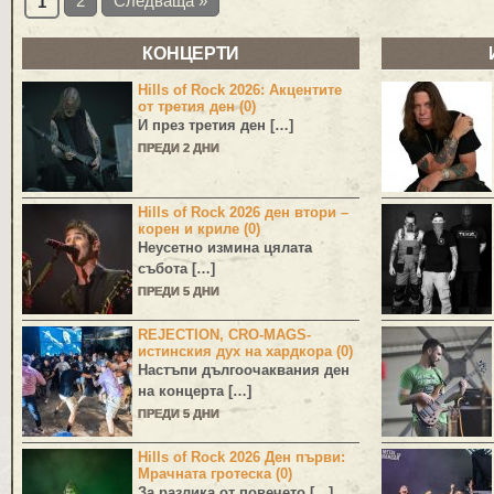
2
Следваща »
1
КОНЦЕРТИ
Hills of Rock 2026: Акцентите
от третия ден (0)
И през третия ден […]
ПРЕДИ 2 ДНИ
Hills of Rock 2026 ден втори –
корен и криле (0)
Неусетно измина цялата
събота […]
ПРЕДИ 5 ДНИ
REJECTION, CRO-MAGS-
истинския дух на хардкора (0)
Настъпи дългоочаквания ден
на концерта […]
ПРЕДИ 5 ДНИ
Hills of Rock 2026 Ден първи:
Мрачната гротеска (0)
За разлика от повечето […]