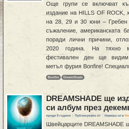
Още групи се включват къ
издание на HILLS OF ROCK, к
на 28, 29 и 30 юни – Гребен
съжаление, американската б
поради лични причини, отло
2020 година. На тяхно 
фестивален ден ще видим 
метъл фурия Bonfire! Специал
Bonfire
DreamShade
DREAMSHADE ще изд
си албум през декем
преди 9 години
Публикувано от
Намира се в
Но
Швейцарците DREAMSHADE ще