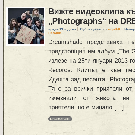
Вижте видеоклипа к
„Photographs“ на 
преди 13 години
Публикувано от
enjnthlf
Намир
Новини
Dreamshade представиха пъ
предстоящия им албум „The Gif
излезе на 25ти януари 2013 г
Records. Клипът е към песе
Идеята зад песента „Photogra
Тя е за всички приятели от 
изчезнали от живота ни.
приятели, но е минало […]
DreamShade