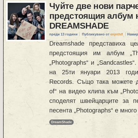
Чуйте две нови парче
предстоящия албум 
DREAMSHADE
преди 13 години
Публикувано от
enjnthlf
Намир
Dreamshade представиха це
предстоящия им албум „Th
„Photographs“ и „Sandcastles
на 25ти януари 2013 годи
Records. Също така можете д
of“ на видео клипа към „Photo
споделят швейцарците за п
песента „Photographs“ е много
DreamShade