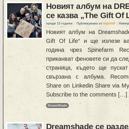
Новият албум на D
се казва „The Gift Of 
преди 13 години
Публикувано от
enjnthlf
Намир
Новият албум на Dreamshad
Gift Of Life“ и ще излезе в
година чрез Spinefarm Rec
приканват феновете си да сле
страница, където ще пуска
свързана с албума. Recom
Share on Linkedin Share via My
Subscribe to the comments […]
DreamShade
Dreamshade се разде