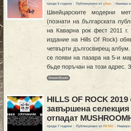
преди 5 години
Публикувано от
gillan
Намира с
Швейцарските модерни м
(познати на българската публ
на Каварна рок фест 2011 г.
издание на Hills Of Rock) об
четвърти дългосвирещ албум. 
се появи на пазара на 5-и ма
бъде поръчан на този адрес. 
DreamShade
HILLS OF ROCK 2019 
завършена селекция 
отпадат MUSHROOM
преди 7 години
Публикувано от
REYAV
Намира 