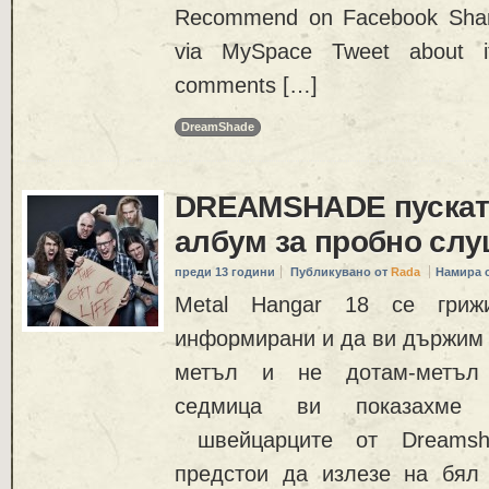
Recommend on Facebook Share
via MySpace Tweet about i
comments […]
DreamShade
DREAMSHADE пускат 
албум за пробно сл
преди 13 години
Публикувано от
Rada
Намира 
Metal Hangar 18 се гри
информирани и да ви държим в
метъл и не дотам-метъл 
седмица ви показахме
швейцарците от Dreamsh
предстои да излезе на бял