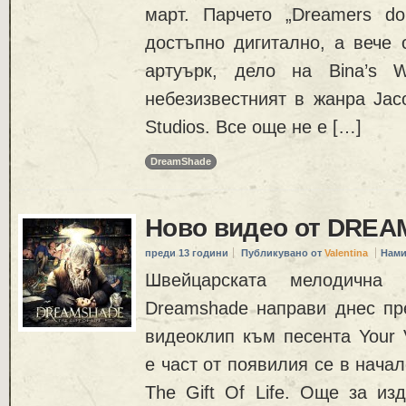
март. Парчето „Dreamers do
достъпно дигитално, а вече 
артуърк, дело на Bina’s W
небезизвестният в жанра Jac
Studios. Все още не е […]
DreamShade
Ново видео от DRE
преди 13 години
Публикувано от
Valentina
Нами
Швейцарската мелодична
Dreamshade направи днес пр
видеоклип към песента Your 
е част от появилия се в начал
The Gift Of Life. Още за изд