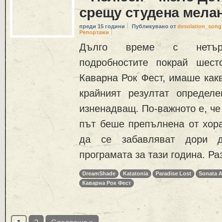
срещу студена мела
преди 15 години
Публикувано от
desolation_song
Репортажи
Дълго време с нетърп
подробностите покрай шест
Каварна Рок Фест, имаше какв
крайният резултат определ
изненадващ. По-важното е, че
път беше препълнена от хора
да се забавляват дори 
програмата за тази година. Ра
DreamShade
Katatonia
Paradise Lost
Sonata A
Каварна Рок Фест