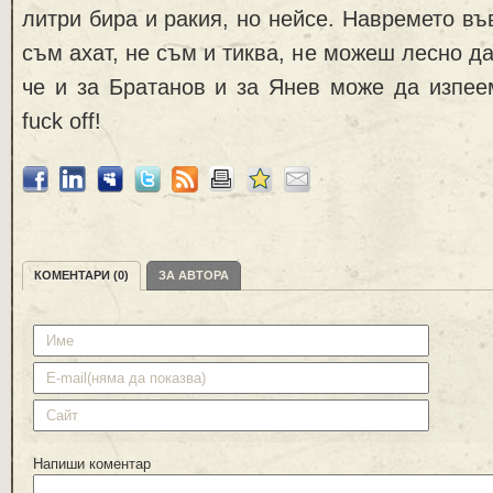
литри бира и ракия, но нейсе. Навремето въ
съм ахат, не съм и тиква, не можеш лесно д
че и за Братанов и за Янев може да изпее
fuck off!
КОМЕНТАРИ (0)
ЗА АВТОРА
Напиши коментар