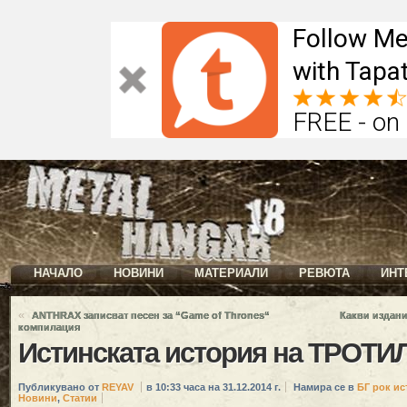
Follow Me
with Tapat
FREE - on
НАЧАЛО
НОВИНИ
МАТЕРИАЛИ
РЕВЮТА
ИНТ
«
ANTHRAX записват песен за “Game of Thrones“
Какви издани
компилация
Истинската история на ТРОТИЛ
Публикувано от
REYAV
в 10:33 часа на 31.12.2014 г.
Намира се в
БГ рок ис
Новини
,
Статии