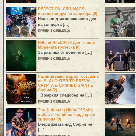
REJECTION, CRO-MAGS-
истинския дух на хардкора (0)
Настъпи дългоочаквания ден
на концерта […]
ПРЕДИ 1 СЕДМИЦА
Hills of Rock 2026 Ден първи:
Мрачната гротеска (0)
За разлика от повечето […]
ПРЕДИ 1 СЕДМИЦА
Разпиляващо първо гостуване
на SLAUGHTER TO PREVAIL,
CRYPTA & CHAINED SAINT в
София (2)
В жаркия следобед на […]
ПРЕДИ 1 СЕДМИЦА
The Judgment Night Of Sofia
събра легенди на хардкора и
хип-хопа (0)
Вчера жегата над София не
[…]