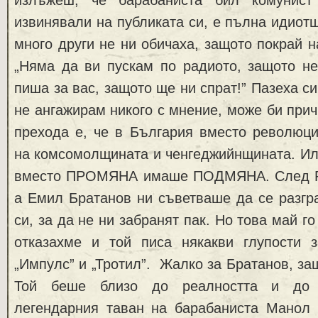
извинявали на публиката си, е пълна идиотщ
много други не ни обичаха, защото покрай н
„Няма да ви пускам по радиото, защото не
пиша за вас, защото ще ни спрат!” Пазеха с
не ангажирам никого с мнение, може би прич
прехода е, че в България вместо революц
на комсомолщината и ченгеджийнщината. Или
вместо ПРОМЯНА имаше ПОДМЯНА. След Рок
а Емил Братанов ни съветваше да се разгр
си, за да не ни забранят пак. Но това май го
отказахме и той писа някакви глупости 
„Импулс” и „Тротил”. Жалко за Братанов, за
Той беше близо до реалността и до 
легендарния таван на барабаниста Манол 