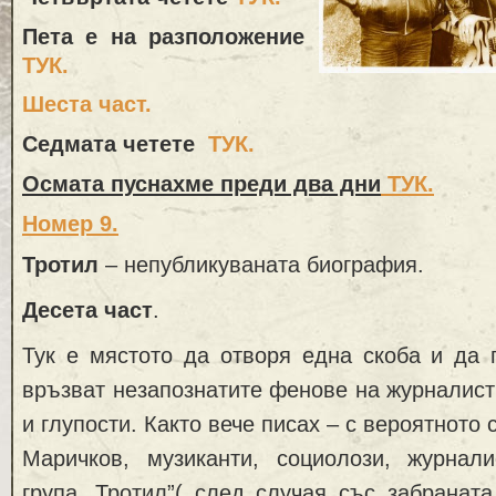
Пета е на разположение
ТУК.
Шеста част.
Седмата четете
ТУК
.
Осмата пуснахме преди два дни
ТУК.
Номер 9.
Тротил
– непубликуваната биография.
Десета част
.
Тук е мястото да отворя една скоба и да 
връзват незапознатите фенове на журналист
и глупости. Както вече писах – с вероятното
Маричков, музиканти, социолози, журнал
група „Тротил”( след случая със забраната