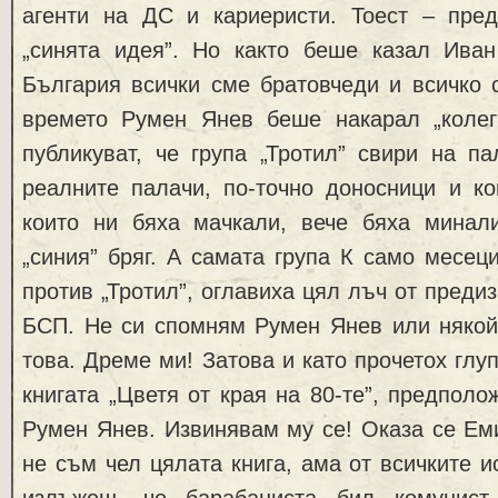
агенти на ДС и кариеристи. Тоест – пре
„синята идея”. Но както беше казал Ива
България всички сме братовчеди и всичко 
времето Румен Янев беше накарал „колег
публикуват, че група „Тротил” свири на п
реалните палачи, по-точно доносници и ко
които ни бяха мачкали, вече бяха минал
„синия” бряг. А самата група К само месец
против „Тротил”, оглавиха цял лъч от преди
БСП. Не си спомням Румен Янев или някой 
това. Дреме ми! Затова и като прочетох глуп
книгата „Цветя от края на 80-те”, предполо
Румен Янев. Извинявам му се! Оказа се Ем
не съм чел цялата книга, ама от всичките и
излъжеш, че барабаниста бил комунист