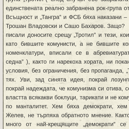
единствената реално забранена рок-група от
Всъщност и „Тангра” и ФСБ бяха наказани – 
Трошан Владовски и Сашо Бахаров. Защо? З
писали доносите срещу „Тротил” и тези, кои
като бившите комунисти, а не бившите ко
номенклатури, вписали се в абревиатур
седна” ), както ги нарекоха хората, ни пок
условия, без ограничения, без пропаганда, 
тях. Уви, зад синята идея, покрай лозунг
покрай надеждата, че комунизма си отива, с
властта всякакви боклуци, тарикати и не ко
по манталитет. Хем бяха демократи, хем
Желев, не търпяха обратното мнение. Както
много от най-крещящите „демократи” се