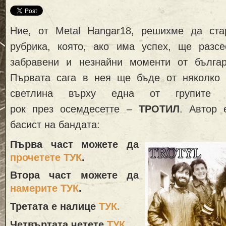
Ние, от Metal Hangar18, решихме да ст
рубрика, която, ако има успех, ще разс
забравени и незнайни моменти от българ
Първата сага в нея ще бъде от няколко
светлина върху една от групите т
рок през осемдесетте –
ТРОТИЛ
. Автор
басист на бандата:
Първа част можете да
прочетете ТУК
.
Втора част можете да
намерите ТУК
.
Третата е налице
ТУК
.
Четвъртата четете
ТУК
.