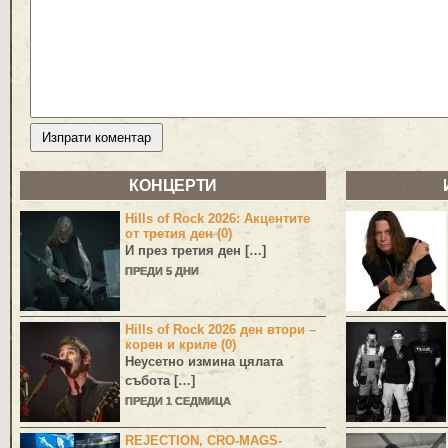
КОНЦЕРТИ
Hills of Rock 2026: Акцентите
от третия ден (0)
И през третия ден […]
ПРЕДИ 5 ДНИ
Hills of Rock 2026 ден втори –
корен и криле (0)
Неусетно измина цялата
събота […]
ПРЕДИ 1 СЕДМИЦА
REJECTION, CRO-MAGS-