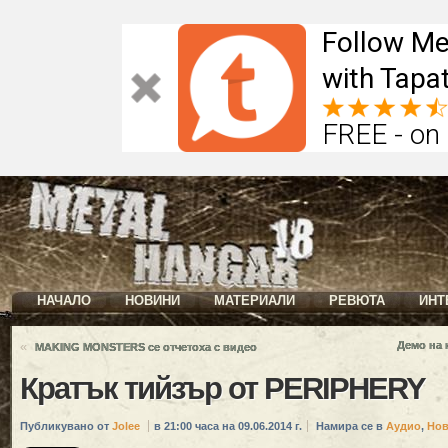
Follow Me
with Tapat
FREE - on
НАЧАЛО
НОВИНИ
МАТЕРИАЛИ
РЕВЮТА
ИНТ
«
Демо на 
MAKING MONSTERS се отчетоха с видео
Кратък тийзър от PERIPHERY
Публикувано от
Jolee
в 21:00 часа на 09.06.2014 г.
Намира се в
Аудио
,
Нов