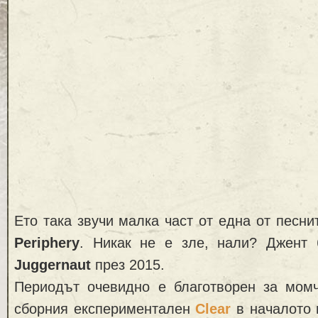
Ето така звучи малка част от една от песни
Periphery
. Никак не е зле, нали? Джент
Juggernaut
през 2015.
Периодът очевидно е благотворен за момч
сборния експериментален
Clear
в началото н