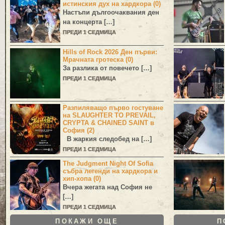
истинския дух на хардкора (0)
Настъпи дългоочаквания ден
на концерта […]
ПРЕДИ 1 СЕДМИЦА
Hills of Rock 2026 Ден първи:
Мрачната гротеска (0)
За разлика от повечето […]
ПРЕДИ 1 СЕДМИЦА
Разпиляващо първо гостуване
на SLAUGHTER TO PREVAIL,
CRYPTA & CHAINED SAINT в
София (2)
В жаркия следобед на […]
ПРЕДИ 1 СЕДМИЦА
The Judgment Night Of Sofia
събра легенди на хардкора и
хип-хопа (0)
Вчера жегата над София не
[…]
ПРЕДИ 1 СЕДМИЦА
ПОКАЖИ ОЩЕ
П