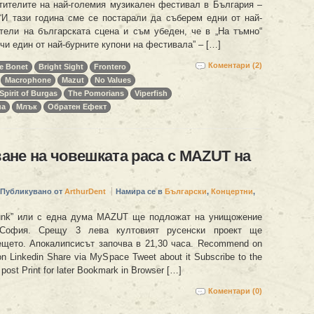
тителите на най-големия музикален фестивал в България –
! “И тази година сме се постарали да съберем едни от най-
тели на българската сцена и съм убеден, че в „На тъмно“
чи един от най-бурните купони на фестивала” – […]
Коментари (2)
he Bonet
Bright Sight
Frontero
Macrophone
Mazut
No Values
Spirit of Burgas
The Pomorians
Viperfish
на
Млък
Обратен Ефект
не на човешката раса с MAZUT на
Публикувано от
ArthurDent
Намира се в
Български
,
Концертни
,
punk” или с една дума MAZUT ще подложат на унищожение
 София. Срещу 3 лева култовият русенски проект ще
щето. Апокалипсисът започва в 21,30 часа. Recommend on
n Linkedin Share via MySpace Tweet about it Subscribe to the
post Print for later Bookmark in Browser […]
Коментари (0)