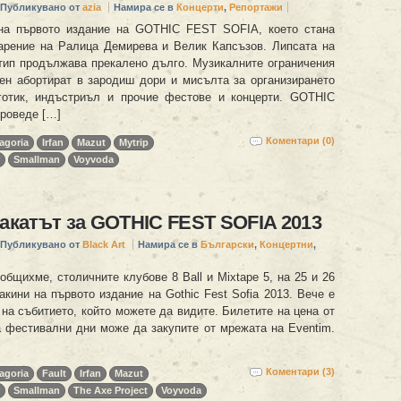
Публикувано от
azia
Намира се в
Концерти
,
Репортажи
а първото издание на GOTHIC FEST SOFIA, което стана
арение на Ралица Демирева и Велик Капсъзов. Липсата на
 тип продължава прекалено дълго. Музикалните ограничения
ен абортират в зародиш дори и мисълта за организирането
готик, индъстриъл и прочие фестове и концерти. GOTHIC
роведе […]
Коментари (0)
agoria
Irfan
Mazut
Mytrip
Smallman
Voyvoda
лакатът за GOTHIC FEST SOFIA 2013
Публикувано от
Black Art
Намира се в
Български
,
Концертни
,
общихме, столичните клубове 8 Ball и Mixtape 5, на 25 и 26
кини на първото издание на Gothic Fest Sofia 2013. Вече е
 на събитието, който можете да видите. Билетите на цена от
а фестивални дни може да закупите от мрежата на Eventim.
Коментари (3)
agoria
Fault
Irfan
Mazut
Smallman
The Axe Project
Voyvoda