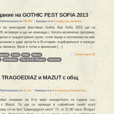
ание на GOTHIC FEST SOFIA 2013
Публикувано от
REYAV
Намира се в
Концертни
,
Новини
е на ежегодния фестивал Gothic fest Sofia 2013 ще се
26 октомври и ще ни изненада с богата музикална програма,
ски и чуждестранни групи, готик базар и изложение на най-
магазини и дарк артисти в България, пърформънси и конкурс
ик облекло. Вече е готов и финалния […]
Коментари (0)
agoria
Fault
Irfan
Mazut
Smallman
The A.X.E. Project
Voyvoda
 TRAGOEDIAZ и MAZUT с общ
Публикувано от
A-Lex
Намира се в
Български
,
Концертни
,
ediaz откриват на 9-ти март концертната си година със
 с Mazut. То ще се проведе в софийския скейт клуб
ращ се на бул.“Цариградско шосе“ 73, от 21:00 часа. Входът