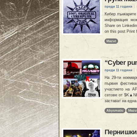
преди 11 години
Кибер пънкарите 
информация мож
Share on Linkedi
on this post Print
Mazut
“Cyber pu
преди 11 години
На 29-ти ноемвр
първия фестивал 
участието на 
сетове от $K▲NKΣ
застават на една
Abysmatic
Mazu
Пернишки