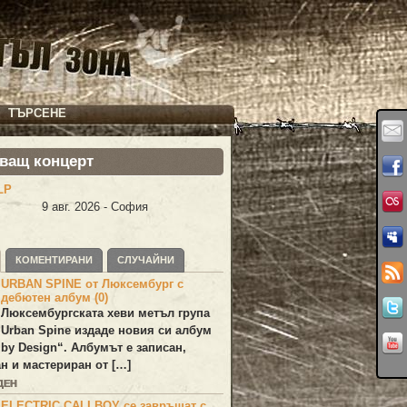
ТЪРСЕНЕ
ващ концерт
LP
9 авг. 2026 - София
КОМЕНТИРАНИ
СЛУЧАЙНИ
URBAN SPINE от Люксембург с
дебютен албум (0)
Люксембургската хеви метъл група
Urban Spine
издаде новия си албум
 by Design
“. Албумът е записан,
н и мастериран от […]
ДЕН
ELECTRIC CALLBOY се завръщат с