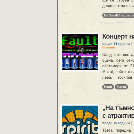
ще се струва 6
двадесетгодишни
Da Small Tragoedi
Концерт на
преди 14 години
Новини
След като неотд
сцена, сега от
септември от 21
Mazut, който тов
лева. rock bar
Fault
Mazut
„На тъмно“
с атракти
преди 15 години
Трета поредна 