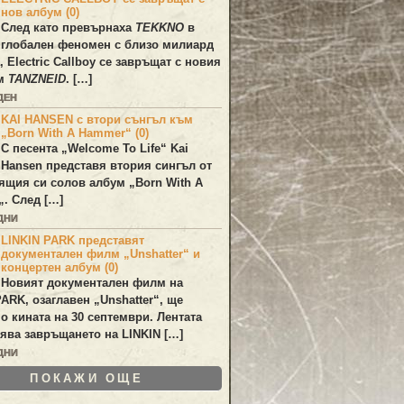
нов албум (0)
След като превърнаха
TEKKNO
в
глобален феномен с близо милиард
а,
Electric Callboy
се завръщат с новия
ум
TANZNEID
. […]
ДЕН
KAI HANSEN с втори сънгъл към
„Born With A Hammer“ (0)
С песента „
Welcome To Life
“
Kai
Hansen
представя втория сингъл от
ящия си солов албум „
Born With A
„. След […]
ДНИ
LINKIN PARK представят
документален филм „Unshatter“ и
концертен албум (0)
Новият документален филм на
PARK
, озаглавен
„Unshatter“
, ще
по кината на 30 септември. Лентата
ява завръщането на
LINKIN
[…]
ДНИ
ПОКАЖИ ОЩЕ