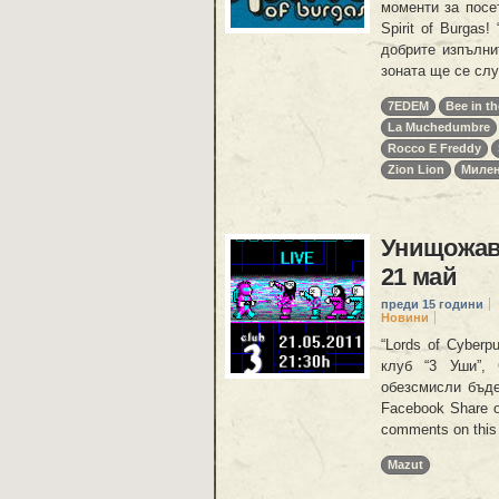
моменти за посе
Spirit of Burgas
добрите изпълни
зоната ще се слу
7EDEM
Bee in t
La Muchedumbre
Rocco E Freddy
Zion Lion
Миле
Унищожава
21 май
преди 15 години
Новини
“Lords of Cyber
клуб “3 Уши”,
обезсмисли бъде
Facebook Share o
comments on this 
Mazut