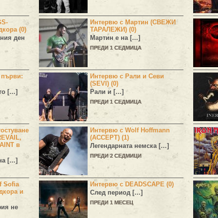
GS-
Интервю с Мартин (СВЕЖИ
дкора (0)
ТАРАЛЕЖИ) (0)
ния ден
Мартин е на […]
ПРЕДИ 1 СЕДМИЦА
н първи:
Интервю с Рали и Севи
(SEVI) (0)
то […]
Рали и […]
ПРЕДИ 1 СЕДМИЦА
остуване
Интервю с Wolf Hoffmann
EVAIL,
(ACCEPT) (1)
AINT в
Легендарната немска […]
ПРЕДИ 2 СЕДМИЦИ
а […]
 Sofia
Интервю с DEADSCAPE (0)
дкора и
След период […]
ПРЕДИ 1 МЕСЕЦ
фия не