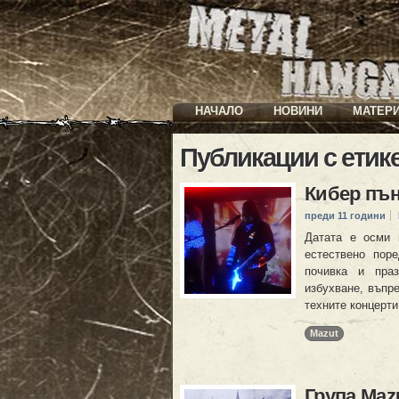
НАЧАЛО
НОВИНИ
МАТЕР
Публикации с етик
Кибер пън
преди 11 години
Датата е осми 
естествено пор
почивка и пра
избухване, въпре
техните концерти
Mazut
Група Maz