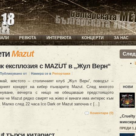
ИАЛИ
РЕВЮТА
ИНТЕРВЮТА
КОНЦЕРТИ
ЗА НАС
ети
Mazut
След
к експлозия с MAZUT в „Жул Верн“
Публикувано от
Намира се в
Репортажи
май, мястото – столичният клуб „Жул Верн“, поводът –
едният концерт на кибер пънкарите Mazut. След многото
НОВИ
знуване, вечерта с нищо не обещаваше предстоящото
ки че Mazut рядко свирят на живо и винаги има интерес към
. Малко след 22 часа Ico Dark от Mazut започна с […]
Коментари (0)
„
Cruelty
миксира
ПРЕДИ 1 
ut търси китарист