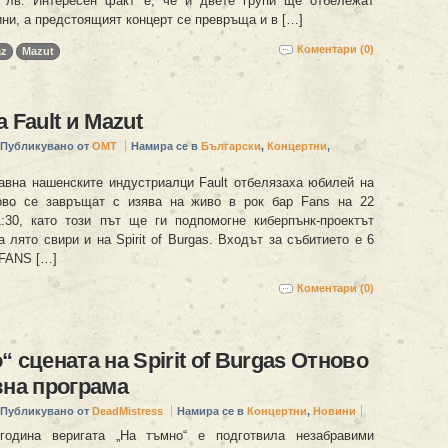
 лв. Интересен факт е, че и двете групи ще отбележат
ни, а предстоящият концерт се превръща и в […]
Коментари (0)
az
Mazut
 Fault и Mazut
Публикувано от
OMT
Намира се в
Български
,
Концертни
,
авна нашенските индустриалци Fault отбелязаха юбилей на
ново се завръщат с изява на живо в рок бар Fans на 22
:30, като този път ще ги подпомогне киберпънк-проектът
а лято свири и на Spirit of Burgas. Входът за събитието е 6
 FANS […]
Коментари (0)
 сцената на Spirit of Burgas Отново
вна програма
Публикувано от
DeadMistress
Намира се в
Концертни
,
Новини
година веригата „На тъмно“ е подготвила незабравими