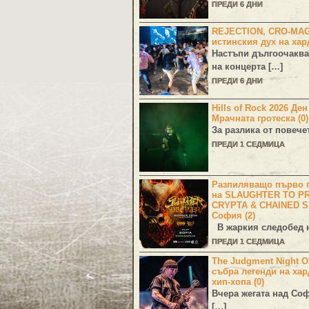
ПРЕДИ 6 ДНИ
REJECTION, CRO-MA
истинския дух на хар
Настъпи дългоочаква
на концерта […]
ПРЕДИ 6 ДНИ
Hills of Rock 2026 Де
Мрачната гротеска (0)
За разлика от повече
ПРЕДИ 1 СЕДМИЦА
Разпиляващо първо г
на SLAUGHTER TO PR
CRYPTA & CHAINED S
София (2)
В жаркия следобед н
ПРЕДИ 1 СЕДМИЦА
The Judgment Night Of
събра легенди на хар
хип-хопа (0)
Вчера жегата над Со
[…]