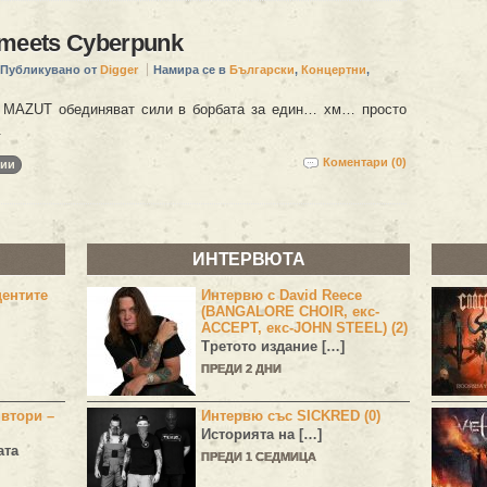
meets Cyberpunk
Публикувано от
Digger
Намира се в
Български
,
Концертни
,
AZUT обединяват сили в борбата за един… хм… просто
.
Коментари (0)
рии
ИНТЕРВЮТА
центите
Интервю с David Reece
(BANGALORE CHOIR, екс-
ACCEPT, екс-JOHN STEEL) (2)
Третото издание […]
ПРЕДИ 2 ДНИ
 втори –
Интервю със SICKRED (0)
Историята на […]
ата
ПРЕДИ 1 СЕДМИЦА