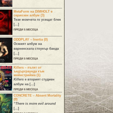
MetaForm на DIMHOLT е
сериозен албум (3)
Тези момчета го усещат блек
[…]
ПРЕДИ 5 МЕСЕЦА
ODDPLAY – Inertia (0)
Осмият албум на
варненската стоунър банда
[…]
ПРЕДИ 5 МЕСЕЦА
Killers – пътят от
ъндърграунда към
мейнстрийма (1)
Killers
е вторият студиен
албум на […]
ПРЕДИ 6 МЕСЕЦА
CONCRETE – Absent Mortality
(0)
“There is more evil around
[…]