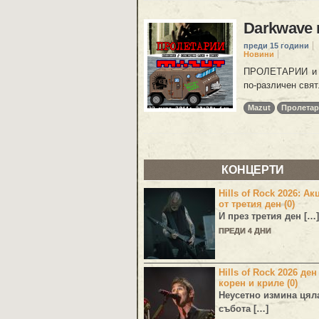
Darkwave 
преди 15 години
Новини
ПРОЛЕТАРИИ и M
по-различен свят
Mazut
Пролета
КОНЦЕРТИ
Hills of Rock 2026: Ак
от третия ден (0)
И през третия ден […]
ПРЕДИ 4 ДНИ
Hills of Rock 2026 ден
корен и криле (0)
Неусетно измина цял
събота […]