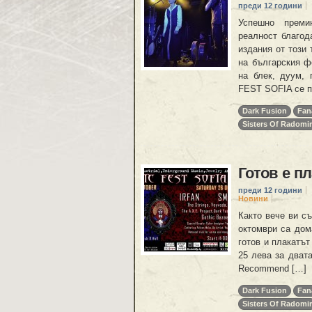
преди 12 години
Успешно премин
реалност благод
издания от този
на българския ф
на блек, дуум, 
FEST SOFIA се п
Dark Fusion
Fan
Sisters Of Radomir
Готов е п
преди 12 години
Новини
Както вече ви съ
октомври са дома
готов и плакатът
25 лева за дват
Recommend […]
Dark Fusion
Fan
Sisters Of Radomir