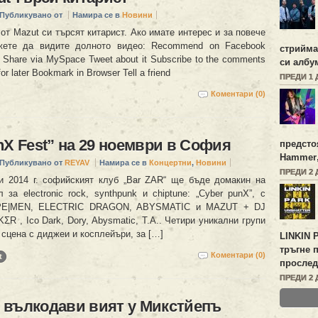
Публикувано от
Намира се в
Новини
от Mazut си търсят китарист. Ако имате интерес и за повече
ете да видите долното видео: Recommend on Facebook
стрийм
n Share via MySpace Tweet about it Subscribe to the comments
си алб
 for later Bookmark in Browser Tell a friend
ПРЕДИ 1 
Коментари (0)
nX Fest” на 29 ноември в София
предсто
Hammer
Публикувано от
REYAV
Намира се в
Концертни
,
Новини
ПРЕДИ 2 
и 2014 г. софийският клуб „Bar ZAR“ ще бъде домакин на
за electronic rock, synthpunk и chiptune: „Cyber punX”, с
APE|MEN, ELECTRIC DRAGON, ABYSMATIC и MAZUT + DJ
R , Ico Dark, Dory, Abysmatic, T.A.. Четири уникални групи
 сцена с диджеи и косплейъри, за […]
LINKIN 
тръгне 
Коментари (0)
t
прослед
ПРЕДИ 2 
 вълкодави вият у Микстйепъ