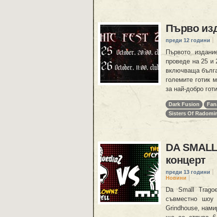
Първо изд
преди 12 години
Първото издани
проведе на 25 и 
включваща българ
големите готик 
за най-добро гот
Dark Fusion
Fan
Sisters Of Radomir
DA SMALL
концерт
преди 13 години
Новини
Da Small Trago
съвместно шоу
Grindhouse, нами