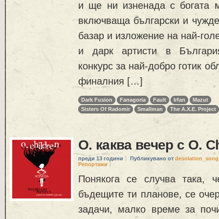
и ще ни изненада с богата м
включваща български и чуждес
базар и изложение на най-гол
и дарк артисти в Българи
конкурс за най-добро готик обл
финалния […]
Dark Fusion
Fanagoria
Fault
Irfan
Mazut
Sisters Of Radomir
Smallman
The A.X.E. Project
O. каква вечер с O. Ch
преди 13 години
Публикувано от
desolation_song
Репортажи
Понякога се случва така, 
бъдещите ти планове, се оче
задачи, малко време за поч