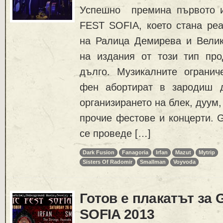
Успешно премина първото 
FEST SOFIA, което стана реа
на Ралица Демирева и Велик
на издания от този тип пр
дълго. Музикалните огранич
фен абортират в зародиш 
организирането на блек, дуум,
прочие фестове и концерти.
се проведе […]
Dark Fusion
Fanagoria
Irfan
Mazut
Mytrip
Sisters Of Radomir
Smallman
Voyvoda
Готов е плакатът за
SOFIA 2013