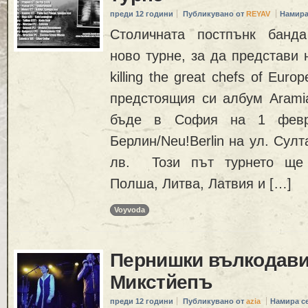
преди 12 години
Публикувано от
REYAV
Намира
Столичната постпънк банда
ново турне, за да представи
killing the great chefs of Euro
предстоящия си албум Arami
бъде в София на 1 февр
Берлин/Neu!Berlin на ул. Султ
лв. Този път турнето ще 
Полша, Литва, Латвия и […]
Voyvoda
Пернишки вълкодави
Микстйепъ
преди 12 години
Публикувано от
azia
Намира с