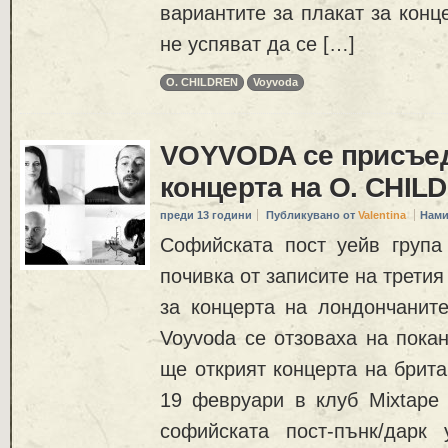
вариантите за плакат за конц
не успяват да се […]
O. CHILDREN
Voyvoda
VOYVODA се присъе
концерта на O. CHIL
преди 13 години
Публикувано от
Valentina
Нами
Софийската пост уейв група
почивка от записите на трети
за концерта на лондончани
Voyvoda се отзоваха на покан
ще открият концерта на брита
19 февруари в клуб Mixtape 
софийската пост-пънк/дарк 