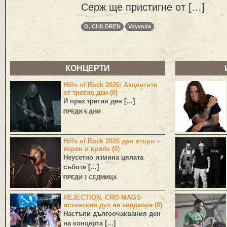
Серж ще пристигне от […]
O. CHILDREN
Voyvoda
КОНЦЕРТИ
Hills of Rock 2026: Акцентите
от третия ден (0)
И през третия ден […]
ПРЕДИ 5 ДНИ
Hills of Rock 2026 ден втори –
корен и криле (0)
Неусетно измина цялата
събота […]
ПРЕДИ 1 СЕДМИЦА
REJECTION, CRO-MAGS-
истинския дух на хардкора (0)
Настъпи дългоочаквания ден
на концерта […]