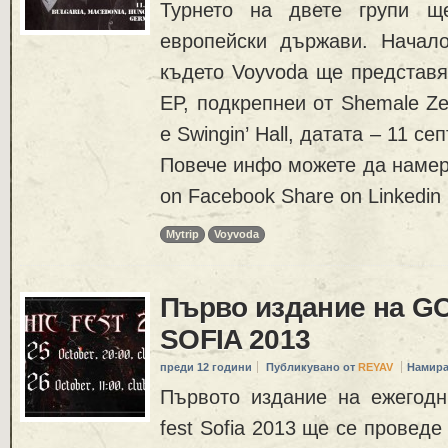
Турнето на двете групи щ
европейски държави. Начал
където Voyvoda ще представя
EP, подкрепнеи от Shemale Ze
е Swingin’ Hall, датата – 11 се
Повече инфо можете да намер
on Facebook Share on Linkedin
Mytrip
Voyvoda
Първо издание на G
SOFIA 2013
преди 12 години
Публикувано от
REYAV
Намира
Първото издание на ежегодн
fest Sofia 2013 ще се проведе