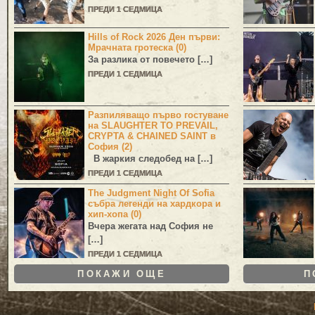
ПРЕДИ 1 СЕДМИЦА
Hills of Rock 2026 Ден първи:
Мрачната гротеска (0)
За разлика от повечето […]
ПРЕДИ 1 СЕДМИЦА
Разпиляващо първо гостуване
на SLAUGHTER TO PREVAIL,
CRYPTA & CHAINED SAINT в
София (2)
В жаркия следобед на […]
ПРЕДИ 1 СЕДМИЦА
The Judgment Night Of Sofia
събра легенди на хардкора и
хип-хопа (0)
Вчера жегата над София не
[…]
ПРЕДИ 1 СЕДМИЦА
ПОКАЖИ ОЩЕ
П