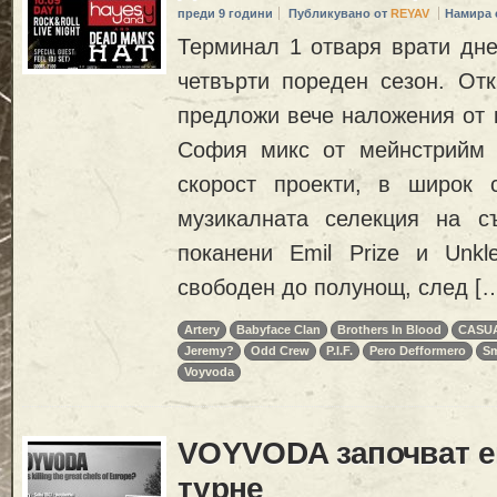
преди 9 години
Публикувано от
REYAV
Намира 
Терминал 1 отваря врати дне
четвърти пореден сезон. От
предложи вече наложения от 
София микс от мейнстрийм 
скорост проекти, в широк 
музикалната селекция на с
поканени Emil Prize и Unkle
свободен до полунощ, след [
Artery
Babyface Clan
Brothers In Blood
CASU
Jeremy?
Odd Crew
P.I.F.
Pero Defformero
Sm
Voyvoda
VOYVODA започват е
турне