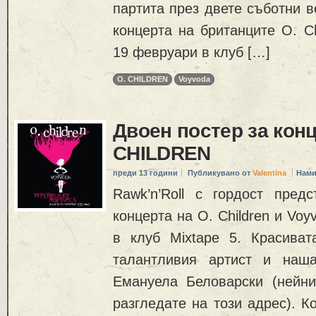
партита през двете съботни в
концерта на британците O. Ch
19 февруари в клуб […]
O. CHILDREN
Voyvoda
Двоен постер за конц
CHILDREN
преди 13 години
Публикувано от
Valentina
Нами
Rawk’n’Roll с гордост предс
концерта на O. Children и Vo
в клуб Mixtape 5. Красива
талантливия артист и наша
Емануела Беловарски (нейн
разгледате на този адрес). К