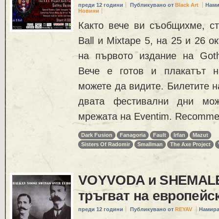
преди 12 години
Публикувано от
Black Art
Нами
Новини
Както вече ви съобщихме, ст
Ball и Mixtape 5, на 25 и 26 
на първото издание на Gothi
Вече е готов и плакатът н
можете да видите. Билетите н
двата фестивални дни мож
мрежата на Eventim. Recomme
Dark Fusion
Fanagoria
Fault
Irfan
Mazut
Sisters Of Radomir
Smallman
The Axe Project
VOYVODA и SHEMAL
тръгват на европейс
преди 12 години
Публикувано от
REYAV
Намира