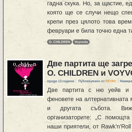
гадна скука. Но, за щастие, е
която ще се случи нещо спе
крепи през цялото това врем
февруари е била точно една т
O. CHILDREN
Voyvoda
Две партита ще загр
O. CHILDREN и VOY
преди 13 години
Публикувано от
REYAV
Намира
Две партита с ню уейв и 
феновете на алтернативната 
и другата събота. Виж
организаторите: „С помощта
наши приятели, от Rawk’n’Rol