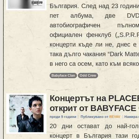
България. След над 23 години
пет албума, две DVD
автобиографичен пълно
официален фенклуб („S.P.R.F
концерти къде ли не, днес е
така дълго чакания “Dark Matte
в него са осем, като към всяко
Babyface Clan
Odd Crew
Концертът на PLACE
открит от BABYFACE
преди 9 години
Публикувано от
REYAV
Намира 
20 дни остават до най-гол
концерт в България тази г