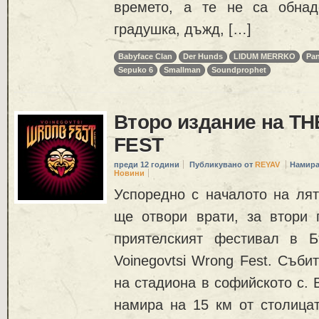
времето, а те не са обна
градушка, дъжд, […]
Babyface Clan
Der Hunds
LIDUM MERRKO
Pan
Sepuko 6
Smallman
Soundprophet
Второ издание на T
FEST
преди 12 години
Публикувано от
REYAV
Намира
Новини
Успоредно с началото на лят
ще отвори врати, за втори 
приятелският фестивал в Б
Voinegovtsi Wrong Fest. Съби
на стадиона в софийското с. 
намира на 15 км от столицат