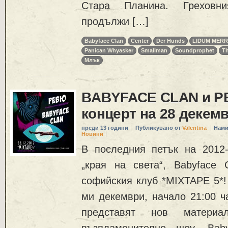
Стара Планина. Греховн
продължи […]
Babyface Clan
Center
Der Hunds
LIDUM MER
Panican Whyasker
Smallman
Soundprophet
T
Млък
BABYFACE CLAN и Р
концерт на 28 декемв
преди 13 години
Публикувано от
Valentina
Нами
Новини
В последния петък на 2012
„края на света“, Babyface
софийския клуб *MIXTAPE 5*! 
ми декември, начало 21:00 ч
представят нов материа
възпламенително шоу. Bab