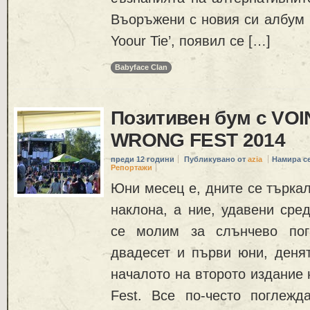
Въоръжени с новия си албум ‘
Yoour Tie’, появил се […]
Babyface Clan
Позитивен бум с VO
WRONG FEST 2014
преди 12 години
Публикувано от
azia
Намира с
Репортажи
Юни месец е, дните се търкал
наклона, а ние, удавени сре
се молим за слънчево пог
двадесет и първи юни, денят
началото на второто издание 
Fest. Все по-често поглежд