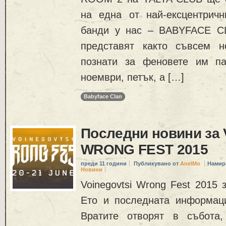
на една от най-ексцентрич
банди у нас – BABYFACE C
представят както съвсем н
познати за феновете им па
ноември, петък, а […]
Babyface Clan
Последни новини за
WRONG FEST 2015
преди 11 години
Публикувано от
AnelMo
Намир
Новини
Voinegovtsi Wrong Fest 2015 
Ето и последната информац
Вратите отворят в събота,