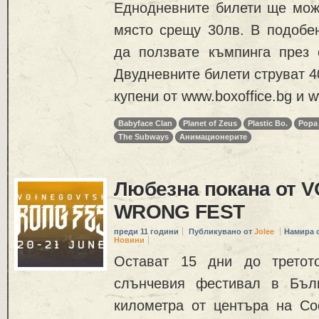
Еднодневните билети ще може
място срещу 30лв. В подобе
да ползвате къмпинга през
Двудневните билети струват 4
купени от www.boxoffice.bg и ww
Babyface Clan
Planet of Zeus
Plastic Bo.
Popa
The Subways
Анимационерите
Любезна покана от 
WRONG FEST
преди 11 години
Публикувано от
Jolee
Намира 
Новини
Остават 15 дни до третот
слънчевия фестивал в Бъл
километра от центъра на Со