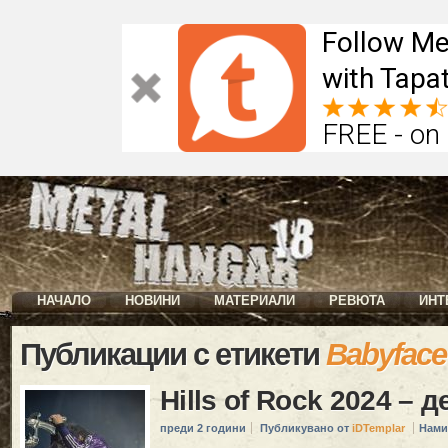
Follow Me
with Tapat
FREE - on
НАЧАЛО
НОВИНИ
МАТЕРИАЛИ
РЕВЮТА
ИНТ
Публикации с етикети
Babyface
Hills of Rock 2024 – 
преди 2 години
Публикувано от
iDTemplar
Нами