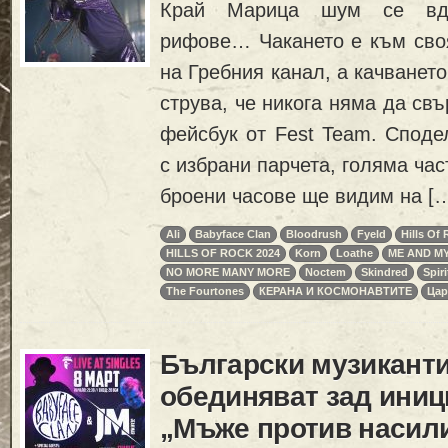
Край Марица шум се вди
рифове… Чакането е към своя
на Гребния канал, а качванет
струва, че никога няма да св
фейсбук от Fest Team. Сподел
с избрани парчета, голяма час
броени часове ще видим на [
Ali
Babyface Clan
Bloodrush
Fyeld
Hills Of
HILLS OF ROCK 2024
Korn
Loathe
ME AND MY
NO MORE MANY MORE
Noctem
Skindred
Spir
The Fourtones
КЕРАНА И КОСМОНАВТИТЕ
Цар
Български музиканти
обединяват зад иниц
„Мъже против насил