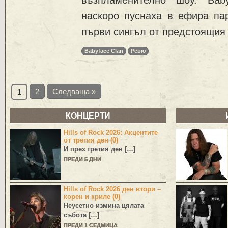
наскоро пуснаха в ефира пар
първи сингъл от предстоящия
Babyface Clan
Ревю
2
Следваща »
1
КОНЦЕРТИ
Hills of Rock 2026: Акцентите
от третия ден (0)
И през третия ден […]
ПРЕДИ 5 ДНИ
Hills of Rock 2026 ден втори –
корен и криле (0)
Неусетно измина цялата
събота […]
ПРЕДИ 1 СЕДМИЦА