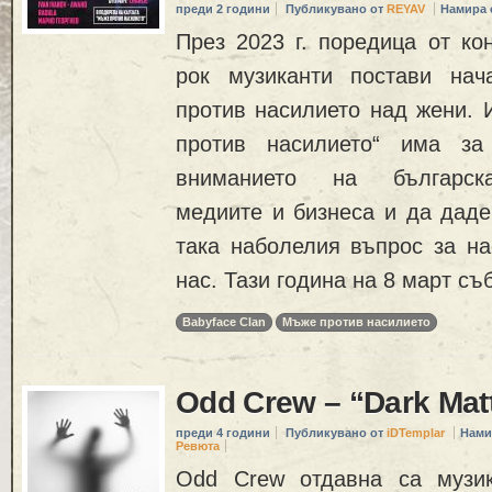
преди 2 години
Публикувано от
REYAV
Намира 
През 2023 г. поредица от ко
рок музиканти постави нач
против насилието над жени. 
против насилието“ има за
вниманието на българска
медиите и бизнеса и да даде
така наболелия въпрос за на
нас. Тази година на 8 март съ
Babyface Clan
Мъже против насилието
Odd Crew – “Dark Matt
преди 4 години
Публикувано от
iDTemplar
Нами
Ревюта
Odd Crew отдавна са музик