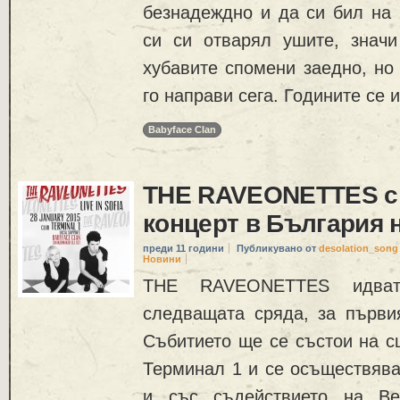
безнадеждно и да си бил на 
си си отварял ушите, знач
хубавите спомени заедно, но 
го направи сега. Годините се 
Babyface Clan
THE RAVEONETTES с
концерт в България н
преди 11 години
Публикувано от
desolation_song
Новини
THE RAVEONETTES идват
следващата сряда, за първия
Събитието ще се състои на с
Терминал 1 и се осъществява
и със съдействието на Bee