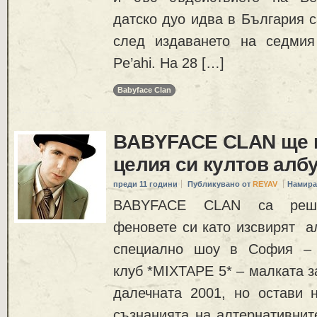
датско дуо идва в България 
след издаването на седмия
Pe’ahi. На 28 […]
Babyface Clan
BABYFACE CLAN ще 
целия си култов албу
преди 11 години
Публикувано от
REYAV
Намира
BABYFACE CLAN са реши
феновете си като изсвирят ал
специално шоу в София – 
клуб *MIXTAPE 5* – малката з
далечната 2001, но остави 
съзнанията на алтернативнит