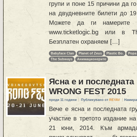
групи и поне 15 причини да го
на двудневните билети до 19
Можете да ги намерите в 
www.ticketlogic.bg или в 
Безплатен охраняем […]
Babyface Clan
Planet of Zeus
Plastic Bo.
Popa
The Subways
Анимационерите
Ясна е и последната 
WRONG FEST 2015
преди 11 години
Публикувано от
REYAV
Намира
Вече е ясна и последната гр
участие в третото издание на
21 юни, 2014. Към армада