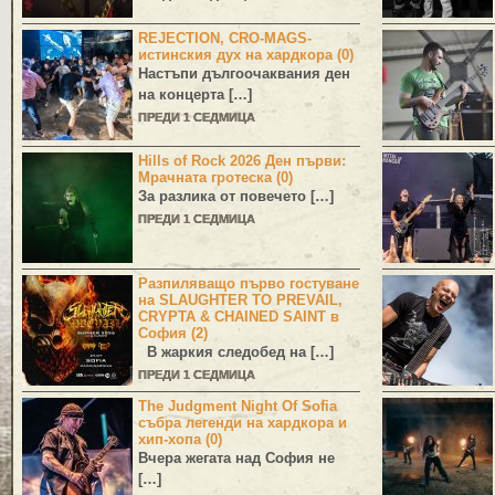
REJECTION, CRO-MAGS-
истинския дух на хардкора (0)
Настъпи дългоочаквания ден
на концерта […]
ПРЕДИ 1 СЕДМИЦА
Hills of Rock 2026 Ден първи:
Мрачната гротеска (0)
За разлика от повечето […]
ПРЕДИ 1 СЕДМИЦА
Разпиляващо първо гостуване
на SLAUGHTER TO PREVAIL,
CRYPTA & CHAINED SAINT в
София (2)
В жаркия следобед на […]
ПРЕДИ 1 СЕДМИЦА
The Judgment Night Of Sofia
събра легенди на хардкора и
хип-хопа (0)
Вчера жегата над София не
[…]