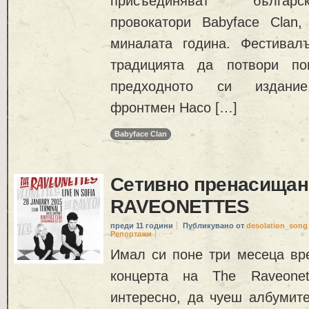
присъединяват българс
провокатори Babyface Clan,
миналата година. Фестивал
традицията да потвори по
предходното си издание
фронтмен Насо […]
Babyface Clan
Сетивно пренасищан
RAVEONETTES
преди 11 години
Публикувано от
desolation_song
Репортажи
Имал си поне три месеца вр
концерта на The Raveonet
интересно, да чуеш албумит