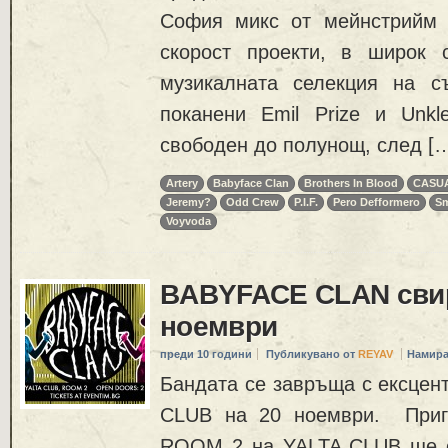
София микс от мейнстрийм 
скорост проекти, в широк 
музикалната селекция на с
поканени Emil Prize и Unkle
свободен до полунощ, след [
Artery
Babyface Clan
Brothers In Blood
CASU
Jeremy?
Odd Crew
P.I.F.
Pero Defformero
Sm
Voyvoda
BABYFACE CLAN свир
ноември
преди 10 години
Публикувано от
REYAV
Намира
Бандата се завръща с ексцен
CLUB на 20 ноември. Приг
ROOM 2 на YALTA CLUB ще о