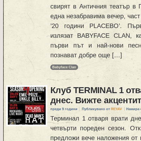
свирят в Античния театър в 
една незабравима вечер, част
’20 години PLACEBO’. Пър
излязат BABYFACE CLAN, ка
първи път и най-нови песн
познават добре още […]
Babyface Clan
Клуб TERMINAL 1 отв
днес. Вижте акцентит
преди 9 години
Публикувано от
REYAV
Намира 
Терминал 1 отваря врати дне
четвърти пореден сезон. От
предложи вече наложения от 