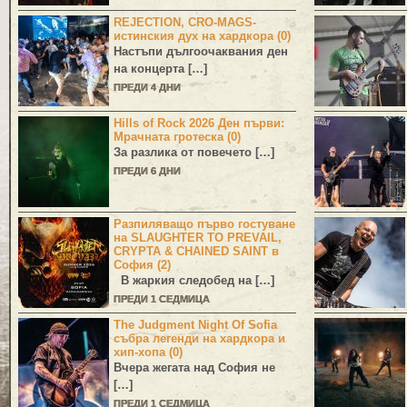
REJECTION, CRO-MAGS-
истинския дух на хардкора (0)
Настъпи дългоочаквания ден
на концерта […]
ПРЕДИ 4 ДНИ
Hills of Rock 2026 Ден първи:
Мрачната гротеска (0)
За разлика от повечето […]
ПРЕДИ 6 ДНИ
Разпиляващо първо гостуване
на SLAUGHTER TO PREVAIL,
CRYPTA & CHAINED SAINT в
София (2)
В жаркия следобед на […]
ПРЕДИ 1 СЕДМИЦА
The Judgment Night Of Sofia
събра легенди на хардкора и
хип-хопа (0)
Вчера жегата над София не
[…]
ПРЕДИ 1 СЕДМИЦА