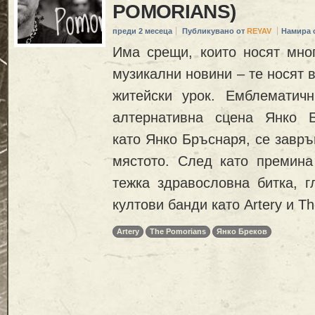
POMORIANS)
преди 2 месеца
Публикувано от
REYAV
Намира 
Има срещи, които носят мног
музикални новини – те носят 
житейски урок. Емблематичн
алтернативна сцена Янко Б
като Янко Бръснаря, се завръ
мястото. След като премина
тежка здравословна битка, г
култови банди като Artery и T
Artery
The Pomorians
Янко Бреков