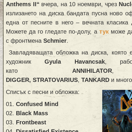
Anthems II“
вчера, на 10 ноември, чрез
Nucl
излизането на диска бандата пусна ново о
една от песните в него – вечната класика
Можете да го гледате по-долу, а
тук
може д
с фронтмена
Schmier
.
Завладяващата обложка на диска, която е
художник
Gyula Havancsak
, раб
като
ANNIHILATOR
DIGGER,
STRATOVARIUS
,
TANKARD
и много
Списък с песни и обложка:
01.
Confused Mind
02.
Black Mass
03.
Frontbeast
04.
Dissatisfied Existence