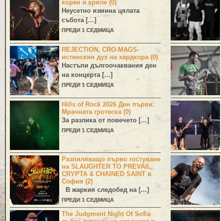
корен и криле (0)
Неусетно измина цялата
събота […]
ПРЕДИ 1 СЕДМИЦА
REJECTION, CRO-MAGS-
истинския дух на хардкора (0)
Настъпи дългоочаквания ден
на концерта […]
ПРЕДИ 1 СЕДМИЦА
Hills of Rock 2026 Ден първи:
Мрачната гротеска (0)
За разлика от повечето […]
ПРЕДИ 1 СЕДМИЦА
Разпиляващо първо гостуване
на SLAUGHTER TO PREVAIL,
CRYPTA & CHAINED SAINT в
София (2)
В жаркия следобед на […]
ПРЕДИ 1 СЕДМИЦА
The Judgment Night Of Sofia