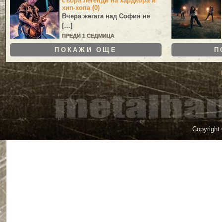
събра легенди на хардкора и
хип-хопа (0)
Вчера жегата над София не
[…]
ПРЕДИ 1 СЕДМИЦА
ПОКАЖИ ОЩЕ
П
Copyright