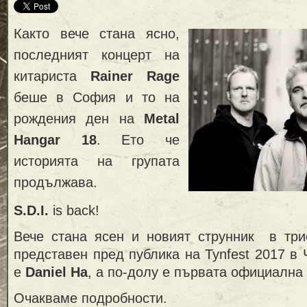
Както вече стана ясно,
последният концерт на
китариста
Rainer Rage
беше в София и то на
рождения ден на
Metal
Hangar 18
. Ето че
историята на групата
продължава.
S.D.I.
is back!
Вече стана ясен и новият струнник в три
представен пред публика на Tynfest 2017 в 
е
Daniel Ha
, а по-долу е първата официална
Очакваме подробности.