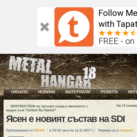
Follow Me
with Tapat
FREE - on
НАЧАЛО
НОВИНИ
МАТЕРИАЛИ
РЕВЮТА
ИНТ
«
На 13 ноемв
DESTRUCTION ни връщат назад в миналото с
видео към “United By Hatred”
Ясен е новият състав на SDI
Публикувано от
REYAV
в 23:32 часа на 11.11.2017 г.
Намира се в
Новини