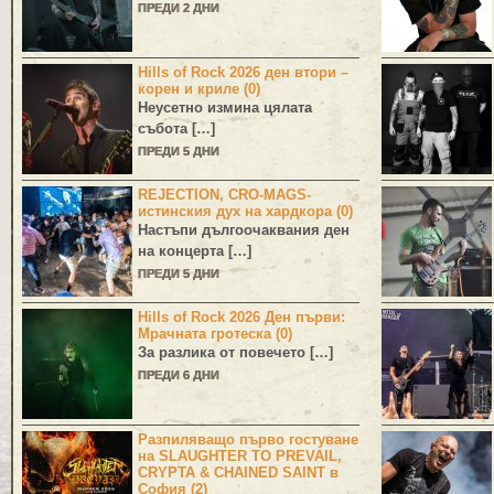
ПРЕДИ 2 ДНИ
Hills of Rock 2026 ден втори –
корен и криле (0)
Неусетно измина цялата
събота […]
ПРЕДИ 5 ДНИ
REJECTION, CRO-MAGS-
истинския дух на хардкора (0)
Настъпи дългоочаквания ден
на концерта […]
ПРЕДИ 5 ДНИ
Hills of Rock 2026 Ден първи:
Мрачната гротеска (0)
За разлика от повечето […]
ПРЕДИ 6 ДНИ
Разпиляващо първо гостуване
на SLAUGHTER TO PREVAIL,
CRYPTA & CHAINED SAINT в
София (2)