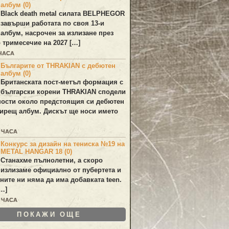
албум (0)
Black death metal силата
BELPHEGOR
завърши работата по своя 13-и
 албум, насрочен за излизане през
 тримесечие на 2027 […]
 ЧАСА
Българите от THRAKIAN с дебютен
албум (0)
Британската пост-метъл формация с
български корени
THRAKIAN
сподели
ости около предстоящия си дебютен
ирещ албум. Дискът ще носи името
2 ЧАСА
Конкурс за дизайн на тениска №19 на
METAL HANGAR 18 (0)
Станахме пълнолетни, а скоро
излизаме официално от пубертета и
ините ни няма да има добавката teen.
[…]
3 ЧАСА
ПОКАЖИ ОЩЕ