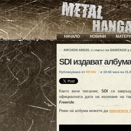
НАЧАЛО
НОВИНИ
МАТЕР
«
ARCHON ANGEL с гласът на SAVATAGE у 
SDI издават албума
Публикувано от
REYAV
в 10:44 часа на 31.0
Както вече писахме,
SDI
се завръща
официалната дата на излизане на та
Freeride
.
Ревю на албума можете да
прочетете 