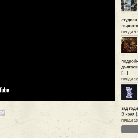
студиен
първото
ПРЕДИ 9
подробн
дългосв
[…]
ПРЕДИ 1
зад год
В края 
ПРЕДИ 1