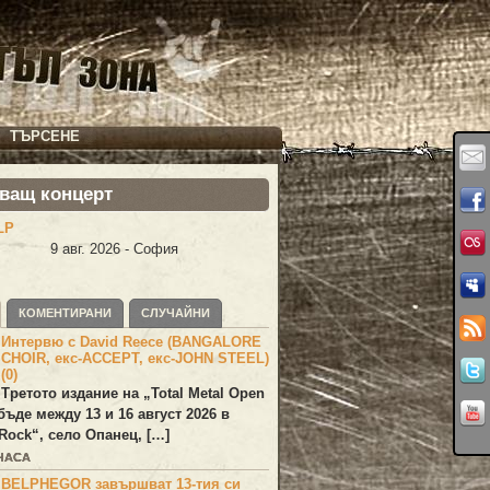
ТЪРСЕНЕ
ващ концерт
LP
9 авг. 2026 - София
КОМЕНТИРАНИ
СЛУЧАЙНИ
Интервю с David Reece (BANGALORE
CHOIR, екс-ACCEPT, екс-JOHN STEEL)
(0)
Третото издание на „Total Metal Open
бъде между 13 и 16 август 2026 в
Rock“, село Опанец, […]
 ЧАСА
BELPHEGOR завършват 13-тия си