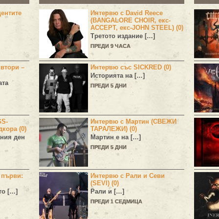
центите
Интервю с David Reece
(BANGALORE CHOIR, екс-
ACCEPT, екс-JOHN STEEL) (0)
Третото издание […]
ПРЕДИ 9 ЧАСА
 втори –
Интервю със SICKRED (0)
Историята на […]
ата
ПРЕДИ 5 ДНИ
GS-
Интервю с Мартин (СВЕЖИ
дкора (0)
ТАРАЛЕЖИ) (0)
ния ден
Мартин е на […]
ПРЕДИ 5 ДНИ
н първи:
Интервю с Рали и Севи
(SEVI) (0)
то […]
Рали и […]
ПРЕДИ 1 СЕДМИЦА