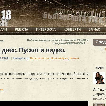
ИАЛИ
РЕВЮТА
ИНТЕРВЮТА
КОНЦЕРТИ
ЗА НАС
Съботна хардкор вечер с британците POLAR и
нас
След
»
родните ЕXPECTATIONS
 днес. Пускат и видео.
1.2020 г.
Намира се в
Видеоклипове
,
Нови албуми
,
Новини
НОВИ
т с нов албум след три декади мълчание. Днес е и
вата и по този повод групата пуска и видео към песента
тук
,
Air“ ще 
„Japara 
ПРЕДИ 9