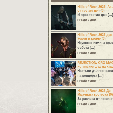
Hills of Rock 2026: Ак
от третия ден (0)
И през третия ден […]
ПРЕДИ 2 ДНИ
Hills of Rock 2026 ден
корен и криле (0)
Неусетно измина цял
събота […]
ПРЕДИ 4 ДНИ
REJECTION, CRO-MA
истинския дух на хар
Настъпи дългоочаква
на концерта […]
ПРЕДИ 4 ДНИ
Hills of Rock 2026 Де
Мрачната гротеска (0)
За разлика от повече
ПРЕДИ 5 ДНИ