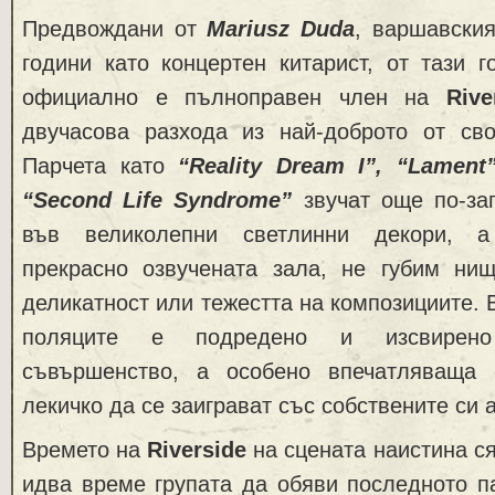
Предвождани от
Mariusz Duda
, варшавския
години като концертен китарист, от тази 
официално е пълноправен член на
Rive
двучасова разхода из най-доброто от св
Парчета като
“Reality Dream I”, “Lament
“Second Life Syndrome”
звучат още по-за
във великолепни светлинни декори, а
прекрасно озвучената зала, не губим ни
деликатност или тежестта на композициите. 
поляците е подредено и изсвирено
съвършенство, а особено впечатляваща 
лекичко да се заиграват със собствените си
Времето на
Riverside
на сцената наистина ся
идва време групата да обяви последното п