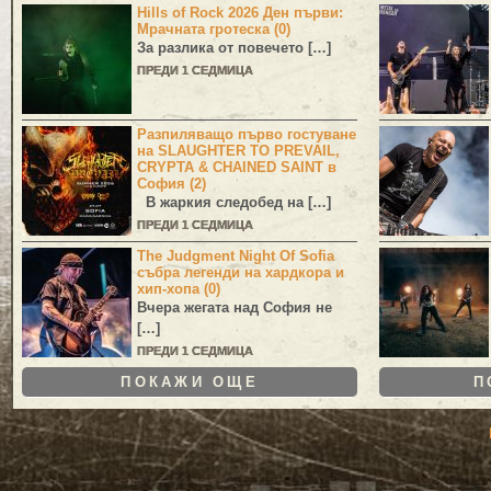
Hills of Rock 2026 Ден първи:
Мрачната гротеска (0)
За разлика от повечето […]
ПРЕДИ 1 СЕДМИЦА
Разпиляващо първо гостуване
на SLAUGHTER TO PREVAIL,
CRYPTA & CHAINED SAINT в
София (2)
В жаркия следобед на […]
ПРЕДИ 1 СЕДМИЦА
The Judgment Night Of Sofia
събра легенди на хардкора и
хип-хопа (0)
Вчера жегата над София не
[…]
ПРЕДИ 1 СЕДМИЦА
ПОКАЖИ ОЩЕ
П