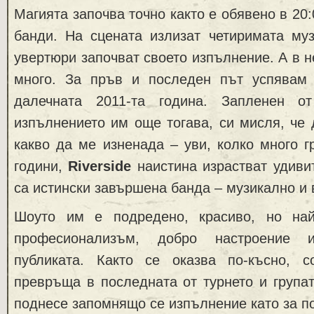
Магията започва точно както е обявено в 20
банди. На сцената излизат четиримата муз
увертюри започват своето изпълнение. А в н
много. За пръв и последен път успявам
далечната 2011-та година. Запленен от
изпълнението им още тогава, си мисля, че 
какво да ме изненада – уви, колко много г
години,
Riverside
наистина израстват удиви
са истински завършена банда – музикално и 
Шоуто им е подредено, красиво, но най
професионализъм, добро настроение
публиката. Както се оказва по-късно, 
превръща в последната от турнето и групат
поднесе запомнящо се изпълнение като за п