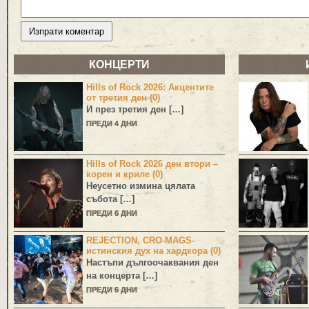
КОНЦЕРТИ
Hills of Rock 2026: Акцентите
от третия ден (0)
И през третия ден […]
ПРЕДИ 4 ДНИ
Hills of Rock 2026 ден втори –
корен и криле (0)
Неусетно измина цялата
събота […]
ПРЕДИ 6 ДНИ
REJECTION, CRO-MAGS-
истинския дух на хардкора (0)
Настъпи дългоочаквания ден
на концерта […]
ПРЕДИ 6 ДНИ