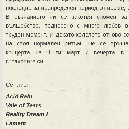
последно за неопределен период от време, о
В съзнанието ни се закотвя спомен за
вълшебство, поднесено с много любов в
труден момент. И докато колелото отново се
на своя нормален ритъм, ще се връща
концерта на 11-ти март и вечерта в 
страховете си.
Сет лист:
Acid Rain
Vale of Tears
Reality Dream I
Lament