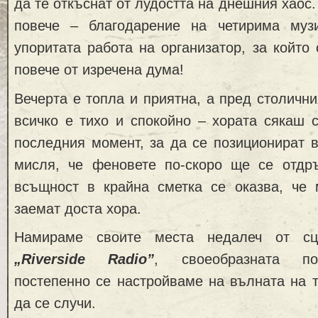
да те откъснат от лудостта на днешния хаос.
повече – благодарение на четирима муз
упоритата работа на организатор, за който
повече от изречена дума!
Вечерта е топла и приятна, а пред столичн
всичко е тихо и спокойно – хората сякаш 
последния момент, за да се позиционират в
мисля, че феновете по-скоро ще се отдръ
всъщност в крайна сметка се оказва, че 
заемат доста хора.
Намираме своите места недалеч от с
„Riverside Radio”
, своеобразната по
постепенно се настройваме на вълната на т
да се случи.