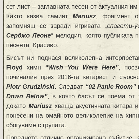
сет лист – заглавната песен от актуалния им
Както казва самият
Mariusz
, фрагмент о
запомнящ се заради игривата
„спагети-
Серджо Леоне
”
мелодия, която публиката 
песента. Красиво.
Бисът ни поднася великолепна интерпрет
Floyd
химн
“Wish You Were Here”
, посв
починалия през 2016-та китарист и съос
Piotr Grudziński
. Следват
“02 Panic Room”
Down Below”
, в която басът се поема от 
докато
Mariusz
хваща акустичната китара и
понесени на омайното великолепие на хипн
сбогуваме с групата.
Поредното отлично организирано събитие, 