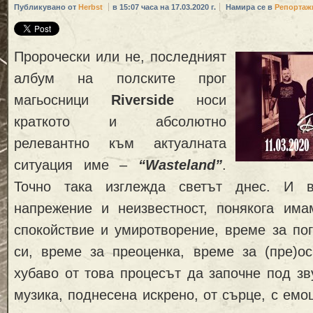
Публикувано от
Herbst
в 15:07 часа на 17.03.2020 г.
Намира се в
Репортаж
Пророчески или не, последният
албум на полските прог
магьосници
Riverside
носи
краткото и абсолютно
релевантно към актуалната
ситуация име –
“Wasteland”
.
Точно така изглежда светът днес. И 
напрежение и неизвестност, понякога им
спокойствие и умиротворение, време за по
си, време за преоценка, време за (пре)ос
хубаво от това процесът да започне под зв
музика, поднесена искрено, от сърце, с емо