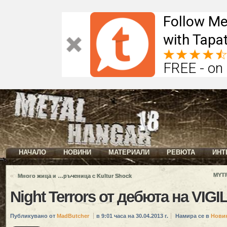
Follow Me
with Tapat
FREE - on
НАЧАЛО
НОВИНИ
МАТЕРИАЛИ
РЕВЮТА
ИНТ
«
MYTR
Много жица и …ръченица с Kultur Shock
Night Terrors от дебюта на VI
Публикувано от
MadButcher
в 9:01 часа на 30.04.2013 г.
Намира се в
Нови