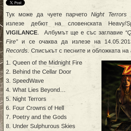
Тук може да чуете парчето
Night Terrors
о
излезе дебют на словенската Heavy/S
VIGILANCE
. Албумът ще е със заглавие
“Q
Fire”
и се очаква да излезе на 14.05.201
Records
. Списъкът с песните и обложката на
1. Queen of the Midnight Fire
2. Behind the Cellar Door
3. SpeedWave
4. What Lies Beyond…
5. Night Terrors
6. Four Crowns of Hell
7. Poetry and the Gods
8. Under Sulphurous Skies