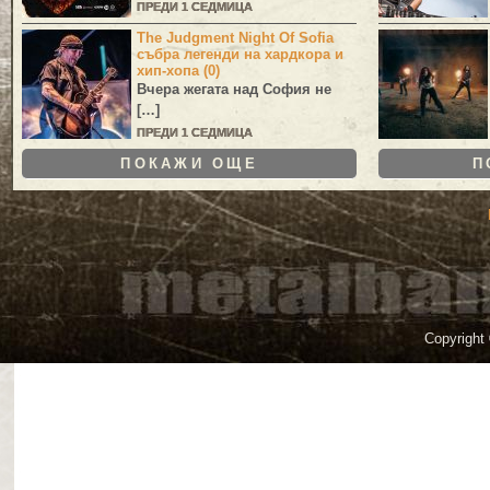
ПРЕДИ 1 СЕДМИЦА
The Judgment Night Of Sofia
събра легенди на хардкора и
хип-хопа (0)
Вчера жегата над София не
[…]
ПРЕДИ 1 СЕДМИЦА
ПОКАЖИ ОЩЕ
П
Copyright