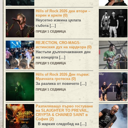
Hills of Rock 2026 ден втори –
корен и криле (0)
Неусетно измина цялата
събота […]
ПРЕДИ 1 СЕДМИЦА
REJECTION, CRO-MAGS-
истинския дух на хардкора (0)
Настъпи дългоочаквания ден
на концерта […]
ПРЕДИ 1 СЕДМИЦА
Hills of Rock 2026 Ден първи:
Мрачната гротеска (0)
За разлика от повечето […]
ПРЕДИ 1 СЕДМИЦА
Разпиляващо първо гостуване
на SLAUGHTER TO PREVAIL,
CRYPTA & CHAINED SAINT в
София (2)
В жаркия следобед на […]