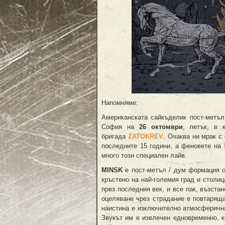
Напомняме:
Американската сайкъделик пост-метъ
София на
26 октомври
, петък, в 
бригада
ZATOKREV
. Очаква ни мрак с
последните 15 години, a феновете на
много този специален лайв.
MINSK
е пост-метъл / дум формация от
кръстено на най-големия град и столиц
през последния век, и все пак, възстан
оцеляване чрез страдание е повтаряща
наистина е изключително атмосферичн
Звукът им е извлечен едновременно, к