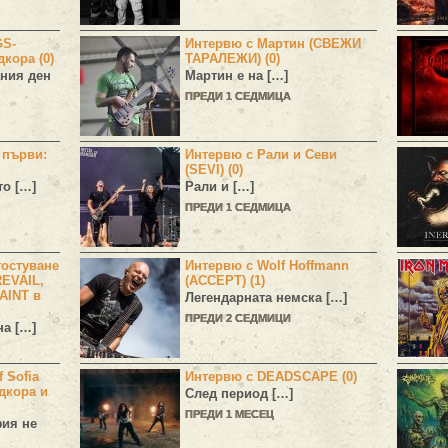
GS-
Интервю с Мартин (СВЕЖИ
дкора (0)
ТАРАЛЕЖИ) (0)
ния ден
Мартин е на […]
ПРЕДИ 1 СЕДМИЦА
н първи:
Интервю с Рали и Севи
(SEVI) (0)
то […]
Рали и […]
ПРЕДИ 1 СЕДМИЦА
остуване
Интервю с Wolf Hoffmann
EVAIL,
(ACCEPT) (1)
AINT в
Легендарната немска […]
ПРЕДИ 2 СЕДМИЦИ
а […]
 Sofia
Интервю с DEADSCAPE (0)
дкора и
След период […]
ПРЕДИ 1 МЕСЕЦ
фия не