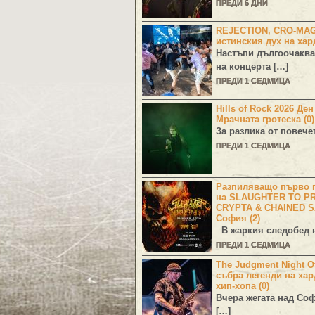
ПРЕДИ 6 ДНИ
REJECTION, CRO-MA
истинския дух на хар
Настъпи дългоочаква
на концерта […]
ПРЕДИ 1 СЕДМИЦА
Hills of Rock 2026 Де
Мрачната гротеска (0)
За разлика от повече
ПРЕДИ 1 СЕДМИЦА
Разпиляващо първо г
на SLAUGHTER TO PR
CRYPTA & CHAINED S
София (2)
В жаркия следобед н
ПРЕДИ 1 СЕДМИЦА
The Judgment Night Of
събра легенди на хар
хип-хопа (0)
Вчера жегата над Со
[…]