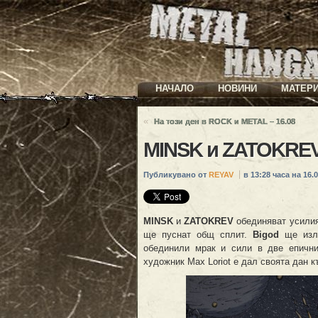
НАЧАЛО
НОВИНИ
МАТЕР
«
На този ден в ROCK и METAL – 16.08
MINSK и ZATOKREV
Публикувано от
REYAV
в 13:28 часа на 16.0
MINSK
и
ZATOKREV
обединяват усилия 
ще пуснат общ сплит.
Bigod
ще изле
обединили мрак и сили в две епични
художник Max Loriot е дал своята дан к