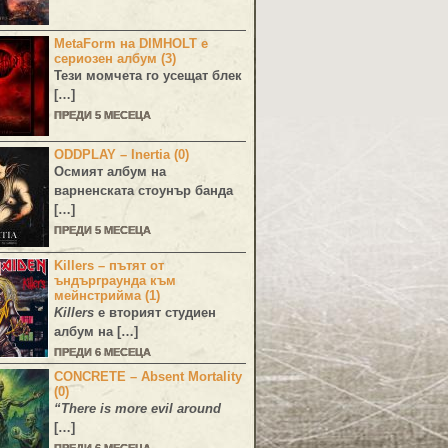
MetaForm на DIMHOLT е
сериозен албум (3)
Тези момчета го усещат блек
[…]
ПРЕДИ 5 МЕСЕЦА
ODDPLAY – Inertia (0)
Осмият албум на
варненската стоунър банда
[…]
ПРЕДИ 5 МЕСЕЦА
Killers – пътят от
ъндърграунда към
мейнстрийма (1)
Killers
е вторият студиен
албум на […]
ПРЕДИ 6 МЕСЕЦА
CONCRETE – Absent Mortality
(0)
“There is more evil around
[…]