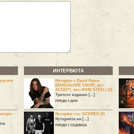
ИНТЕРВЮТА
центите
Интервю с David Reece
(BANGALORE CHOIR, екс-
ACCEPT, екс-JOHN STEEL) (2)
Третото издание […]
ПРЕДИ 3 ДНИ
 втори –
Интервю със SICKRED (0)
Историята на […]
ата
ПРЕДИ 1 СЕДМИЦА