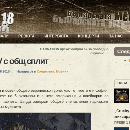
ИАЛИ
РЕВЮТА
ИНТЕРВЮТА
КОНЦЕРТИ
ЗА НАС
CARNATION пускат албума си за свободно
След
»
слушане
 с общ сплит
8.2018 г.
Намира се в
Концертни
,
Новини
НОВИ
и освен общото европейско турне, част от което е и София,
зе на 5 октомври и в него американци и швейцарци са
 парчета. За да завърши общото впечатление парижкият
ъм музиката.
„
Cruelty
миксира
ПРЕДИ 1 