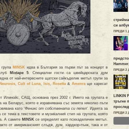
стрийм
си алб
ПРЕДИ 1 
предсто
Hammer
л група
MINSK
идва в България за първи път за концерт в
ПРЕДИ 2 
клуб
Mixtape 5
. Специални гости са швейцарската дум
 една от най-интересните щатски сайкъделик метъл групи за
Neurosis
,
Cult of Luna
,
Isis
,
Rosetta
&
Amenra
ще харесат
LINKIN 
 Илинойс, САЩ, основана през 2002 г. Името на групата е
тръгне 
а на Беларус, която е изравнявана със земята няколко пъти
прослед
овявана като ‘
Феникс от собствената си пепел‘
. Идеята за
ПРЕДИ 2 
 се тема в текстовете и музикалния стил на групата, която
а. А самите
MINSK
се определят като психаделичен метъл.
акто от американският слъдж, дум, хардкор-пънк, така и от