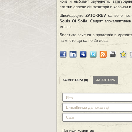
нойз и ембиънт звученето, затвърден
плътни слоеве синтезатори и клавири и
Швейцарците
ZATOKREV
са вече позн
Souls Of Sofia
. Свирят апокалиптичен
метъл.
Билетите вече са в продажба в мрежат
на място ще са по 25 лева.
КОМЕНТАРИ (0)
ЗА АВТОРА
Напиши коментар