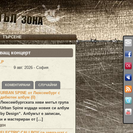
ТЪРСЕНЕ
ващ концерт
LP
9 авг. 2026 - София
КОМЕНТИРАНИ
СЛУЧАЙНИ
URBAN SPINE от Люксембург с
дебютен албум (0)
Люксембургската хеви метъл група
Urban Spine
издаде новия си албум
 by Design
“. Албумът е записан,
н и мастериран от […]
ДЕН
ELECTRIC CALLBOY се завръщат с