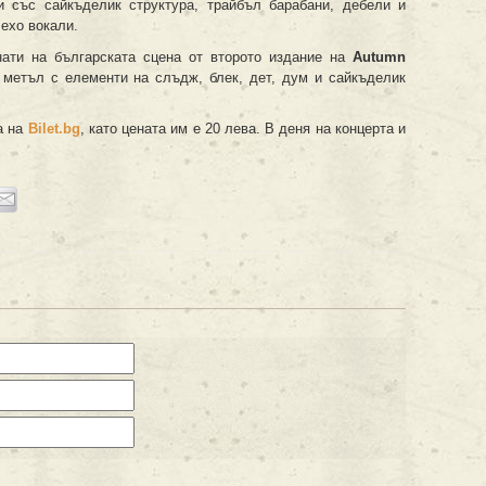
и със сайкъделик структура, трайбъл барабани, дебели и
 ехо вокали.
ати на българската сцена от второто издание на
Autumn
 метъл с елементи на слъдж, блек, дет, дум и сайкъделик
а на
Bilet.bg
, като цената им е 20 лева. В деня на концерта и