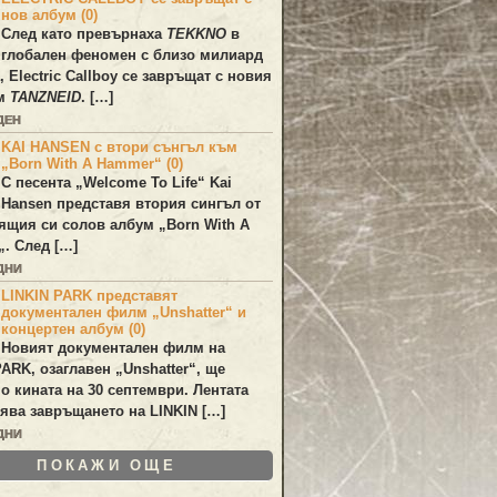
нов албум (0)
След като превърнаха
TEKKNO
в
глобален феномен с близо милиард
а,
Electric Callboy
се завръщат с новия
ум
TANZNEID
. […]
ДЕН
KAI HANSEN с втори сънгъл към
„Born With A Hammer“ (0)
С песента „
Welcome To Life
“
Kai
Hansen
представя втория сингъл от
ящия си солов албум „
Born With A
„. След […]
ДНИ
LINKIN PARK представят
документален филм „Unshatter“ и
концертен албум (0)
Новият документален филм на
PARK
, озаглавен
„Unshatter“
, ще
по кината на 30 септември. Лентата
ява завръщането на
LINKIN
[…]
ДНИ
ПОКАЖИ ОЩЕ