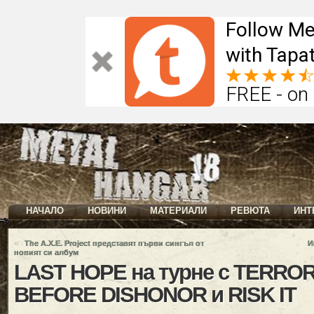
Follow Me
with Tapat
FREE - on
НАЧАЛО
НОВИНИ
МАТЕРИАЛИ
РЕВЮТА
ИНТ
«
The A.X.E. Project представят първи сингъл от
И
новият си албум
LAST HOPE на турне с TERRO
BEFORE DISHONOR и RISK IT