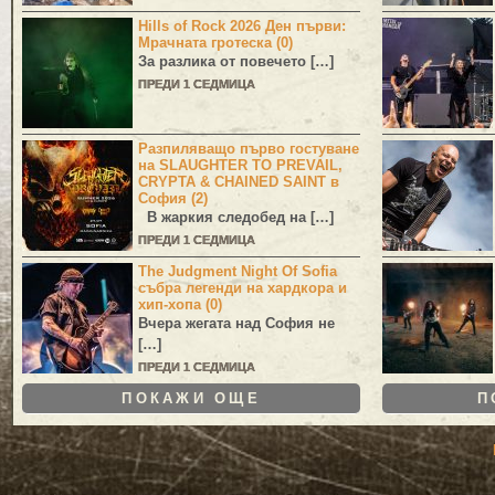
Hills of Rock 2026 Ден първи:
Мрачната гротеска (0)
За разлика от повечето […]
ПРЕДИ 1 СЕДМИЦА
Разпиляващо първо гостуване
на SLAUGHTER TO PREVAIL,
CRYPTA & CHAINED SAINT в
София (2)
В жаркия следобед на […]
ПРЕДИ 1 СЕДМИЦА
The Judgment Night Of Sofia
събра легенди на хардкора и
хип-хопа (0)
Вчера жегата над София не
[…]
ПРЕДИ 1 СЕДМИЦА
ПОКАЖИ ОЩЕ
П