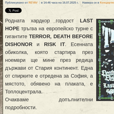
Публикувано от
REYAV
в 14:46 часа на 16.07.2025 г.
Намира се в
Концертн
Родната хардкор гордост
LAST
HOPE
тръгва на европейско турне с
гигантите
TERROR, DEATH BEFORE
DISHONOR
и
RISK IT
. Есенната
обиколка, която стартира през
ноември ще мине през редица
държави от Стария континент. Една
от спирките е отредена за София, а
мястото, обявено на плаката, е
Топлоцентрала.
Очакваме допълнителни
подробности.