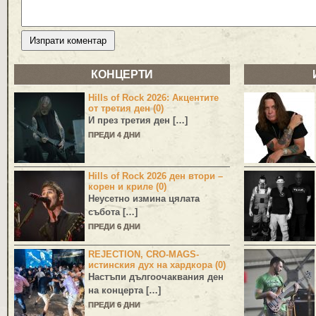
КОНЦЕРТИ
Hills of Rock 2026: Акцентите
от третия ден (0)
И през третия ден […]
ПРЕДИ 4 ДНИ
Hills of Rock 2026 ден втори –
корен и криле (0)
Неусетно измина цялата
събота […]
ПРЕДИ 6 ДНИ
REJECTION, CRO-MAGS-
истинския дух на хардкора (0)
Настъпи дългоочаквания ден
на концерта […]
ПРЕДИ 6 ДНИ