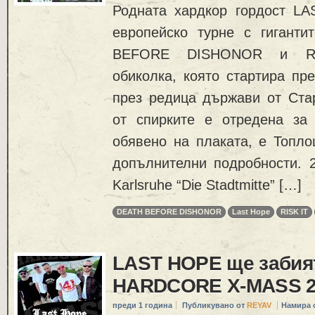
Родната хардкор гордост L
европейско турне с гигант
BEFORE DISHONOR и RIS
обиколка, която стартира пр
през редица държави от Стар
от спирките е отредена за
обявено на плаката, е Топло
допълнителни подробности. 
Karlsruhe “Die Stadtmitte” […]
DEATH BEFORE DISHONOR
Last Hope
RISK IT
LAST HOPE ще забия
HARDCORE X-MASS 2
преди 1 година
Публикувано от
REYAV
Намира 