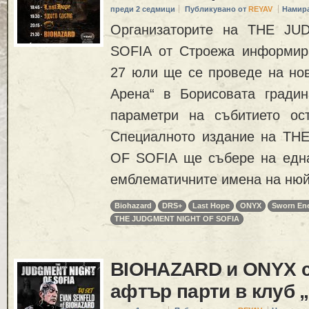
преди 2 седмици
Публикувано от
REYAV
Намира
Организаторите на THE J
SOFIA от Строежа информира
27 юли ще се проведе на нов
Арена“ в Борисовата градин
параметри на събитието ос
Специалното издание на T
OF SOFIA ще събере на една
емблематичните имена на нюй
Biohazard
DRS+
Last Hope
ONYX
Sworn En
THE JUDGMENT NIGHT OF SOFIA
BIOHAZARD и ONYX 
афтър парти в клуб 