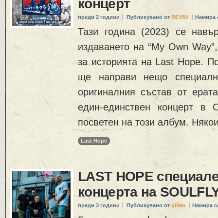
концерт
преди 2 години
Публикувано от
REYAV
Намира 
Тази година (2023) се навъ
издаването на “My Own Way”,
за историята на Last Hope. П
ще направи нещо специалн
оригиналния състав от ерат
един-единствен концерт в 
посветен на този албум. Някои
Last Hope
LAST HOPE специален
концерта на SOULFL
преди 3 години
Публикувано от
gillan
Намира с