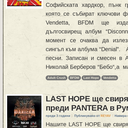
Софийската хардкор, пънк гр
която се събират ключови фи
Vendetta, BFDM ще изд
дългосвирещ албум “Disconne
момент се очаква да излез
сингъл към албума “Denial”.
песни. Записан и смесен в 
Николай Берберов “Бебо“,а ма
Adult Crush
BFDM
Last Hope
Vendetta
LAST HOPE ще свиря
преди PANTERA в Р
преди 3 години
Публикувано от
REYAV
Намира 
Нашите LAST HOPE ще свиря