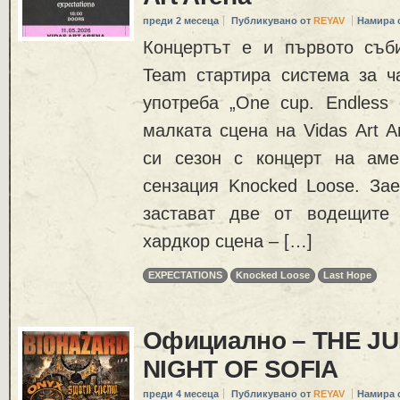
преди 2 месеца
Публикувано от
REYAV
Намира 
Концертът е и първото съби
Team стартира система за ч
употреба „One cup. Endless 
малката сцена на Vidas Art A
си сезон с концерт на аме
сензация Knocked Loose. Зае
застават две от водещите
хардкор сцена – […]
EXPECTATIONS
Knocked Loose
Last Hope
Официално – THE J
NIGHT OF SOFIA
преди 4 месеца
Публикувано от
REYAV
Намира 