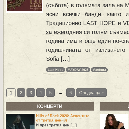
(събота) в голямата зала на М
ясни всички банди, както 
Традиционно LAST HOPE и V
за ежегодния си голям съвмес
година има и още един по-сп
годишнината от излизането
Sofia […]
Last Hope
MAYDAY 2023
Vendetta
...
2
3
4
5
6
Следваща »
1
КОНЦЕРТИ
Hills of Rock 2026: Акцентите
от третия ден (0)
И през третия ден […]