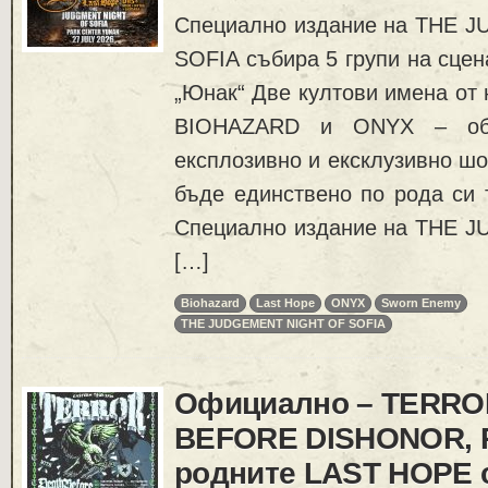
Специално издание на ТHE 
SOFIA събира 5 групи на сцен
„Юнак“ Две култови имена от 
BIOHAZARD и ONYX – обе
експлозивно и ексклузивно шо
бъде единствено по рода си 
Специално издание на ТHE 
[…]
Biohazard
Last Hope
ONYX
Sworn Enemy
THE JUDGEMENT NIGHT OF SOFIA
Официално – TERRO
BEFORE DISHONOR, RI
родните LAST HOPE 