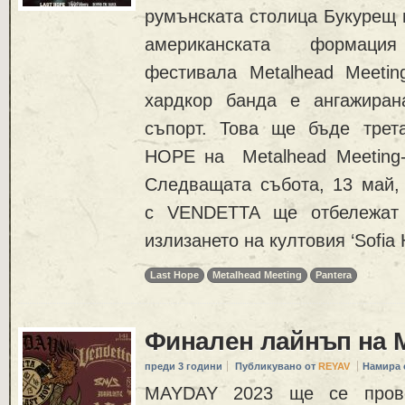
румънската столица Букурещ 
американската форма
фестивала Metalhead Meeting
хардкор банда е ангажиран
съпорт. Това ще бъде трет
HOPE на Metalhead Meeting-
Следващата събота, 13 май
с VENDETTA ще отбележат 
излизането на култовия ‘Sofia 
Last Hope
Metalhead Meeting
Pantera
Финален лайнъп на 
преди 3 години
Публикувано от
REYAV
Намира 
MAYDAY 2023 ще се пров