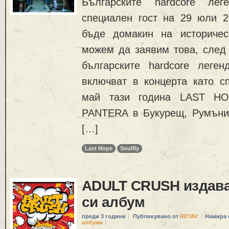
Българските hardcore лег
специален гост на 29 юли 2
бъде домакин на историчес
можем да заявим това, след 
българските hardcore лег
включват в концерта като сп
май тази година LAST HO
PANTERA в Букурещ, Румъни
[…]
Last Hope
Soulfly
ADULT CRUSH издава
си албум
преди 3 години
Публикувано от
REYAV
Намира 
албуми