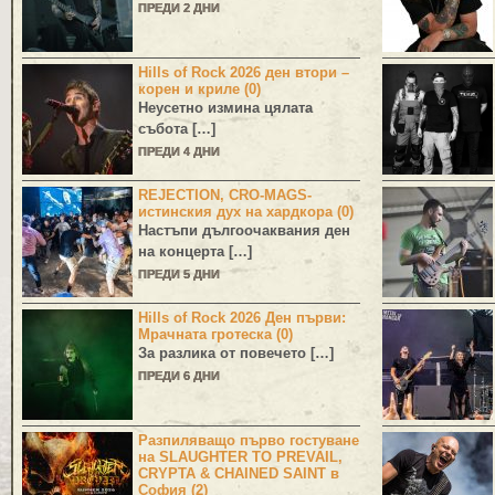
ПРЕДИ 2 ДНИ
Hills of Rock 2026 ден втори –
корен и криле (0)
Неусетно измина цялата
събота […]
ПРЕДИ 4 ДНИ
REJECTION, CRO-MAGS-
истинския дух на хардкора (0)
Настъпи дългоочаквания ден
на концерта […]
ПРЕДИ 5 ДНИ
Hills of Rock 2026 Ден първи:
Мрачната гротеска (0)
За разлика от повечето […]
ПРЕДИ 6 ДНИ
Разпиляващо първо гостуване
на SLAUGHTER TO PREVAIL,
CRYPTA & CHAINED SAINT в
София (2)