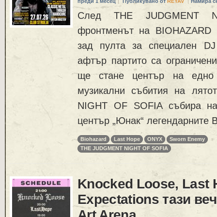
преди 1 месец
Публикувано от
REYAV
Намира с
След THE JUDGMENT N
фронтменът на BIOHAZARD E
зад пулта за специален DJ
афтър партито са ограничен
ще стане център на едно 
музикални събития на лят
NIGHT OF SOFIA събира на
център „Юнак“ легендарните 
Biohazard
Last Hope
ONYX
Sworn Enemy
THE JUDGMENT NIGHT OF SOFIA
Knocked Loose, Last 
Expectations тази веч
Art Arena