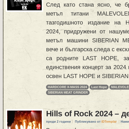
След като стана ясно, че бр
метъл титани MALEVOLE
тазгодишното издание на
2024, придружени от нашум
метъл машини SIBERIAN M
вече и българска следа с екск
са родните LAST HOPE, за
единствения концерт за 2024 
освен LAST HOPE и SIBERIAN
HARDCORE X-MASS 2024
Last Hope
MALEVOLE
SIBERIAN MEAT GRINDER
Hills of Rock 2024 – 
преди 2 години
Публикувано от
iDTemplar
Нами