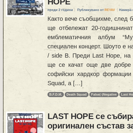
HOPE
преди 2 години
Публикувано от
REYAV
Намира 
Както вече съобщихме, след б
ще отбележат 20-годишнинат
емблематичния албум “
специален концерт. Шоуто е на
/ side B. Преди Last Hope, на
ще се качат още две добре 
софийски хардкор формации 
Squad, а […]
B.F.D.M.
Death Squad
False(-)Negative
Last H
LAST HOPE се събир
оригинален състав з