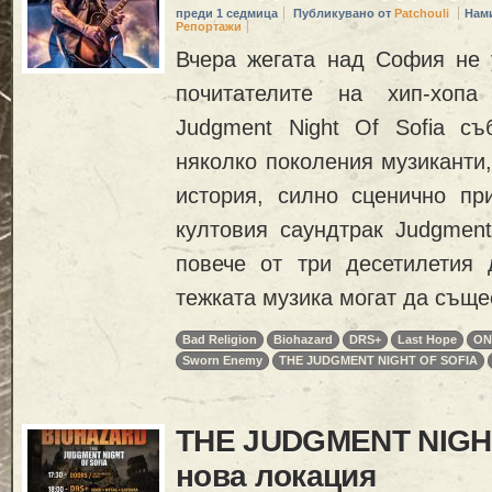
преди 1 седмица
Публикувано от
Patchouli
Нам
Репортажи
Вчера жегата над София не 
почитателите на хип-хопа
Judgment Night Of Sofia с
няколко поколения музиканти
история, силно сценично пр
култовия саундтрак Judgment
повече от три десетилетия 
тежката музика могат да съще
Bad Religion
Biohazard
DRS+
Last Hope
ON
Sworn Enemy
THE JUDGMENT NIGHT OF SOFIA
THE JUDGMENT NIGHT
нова локация