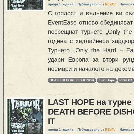
преди 1 година
Публикувано от
REYAV
Намира 
С гордост и вълнение ви съ
EventEase отново обединяват 
посрещнат турнето „Only the
година с хедлайнери хардко
Турнето „Only the Hard – Ea
удари Европа за втори рун
ноември и началото на декем
DEATH BEFORE DISHONOR
Last Hope
RISK IT!
LAST HOPE на турне
DEATH BEFORE DISH
IT
преди 1 година
Публикувано от
REYAV
Намира 