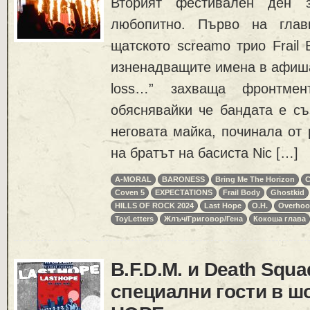
Вторият фестивален ден з
любопитно. Първо на глав
щатското screamo трио Frail 
изненадващите имена в афиша.
loss…” захваща фронтменъ
обяснявайки че бандата е съ
неговата майка, починала от 
на братът на басиста Nic […]
A-MORAL
BARONESS
Bring Me The Horizon
Coven 5
EXPECTATIONS
Frail Body
Ghostkid
HILLS OF ROCK 2024
Last Hope
O.H.
Overhoo
ToyLetters
Жлъч/Григовор/Гена
Кокоша глава
B.F.D.M. и Death Squa
специални гости в ш