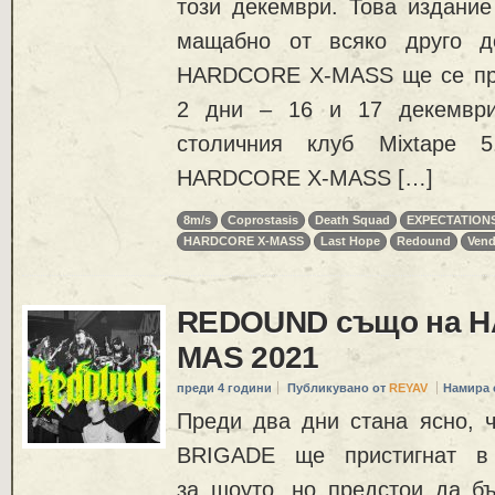
този декември. Това издание
мащабно от всяко друго до
HARDCORE X-MASS ще се про
2 дни – 16 и 17 декември
столичния клуб Mixtape 
HARDCORE X-MASS […]
8m/s
Coprostasis
Death Squad
EXPECTATION
HARDCORE X-MASS
Last Hope
Redound
Vend
REDOUND също на H
MAS 2021
преди 4 години
Публикувано от
REYAV
Намира 
Преди два дни стана ясно
BRIGADE ще пристигнат в
за шоуто, но предстои да б