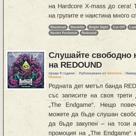
на Hardcore X-mass до сега! 
на групите е наистина много с
Blackmail
Blankfile
Bright Sight
Cut Off
Las
Noviot Pochetok
Redound
Слушайте свободно 
на REDOUND
преди 9 години
Публикувано от
Valentina
Намир
Новини
Родната дет метъл банда RED
със записите на своя трети
„The Endgame“. Нещо пове
можете да бъде слушан свобо
да бъде закупен – на този 
промоция на „The Endgame“ е