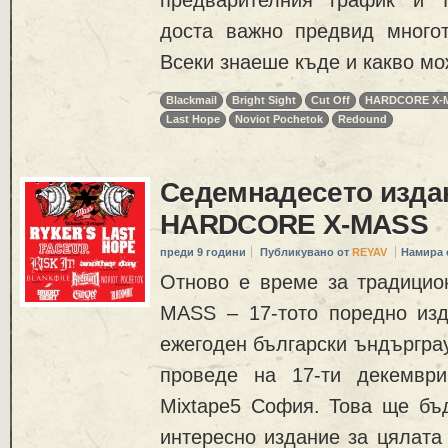
доста важно предвид многот
Всеки знаеше къде и какво мо
Blackmail
Bright Sight
Cut Off
HARDCORE X-
Last Hope
Noviot Pochetok
Redound
Седемнадесето изда
HARDCORE X-MASS
преди 9 години
Публикувано от
REYAV
Намира 
Отново е време за традици
MASS – 17-тото поредно изд
ежегоден български ъндъргра
проведе на 17-ти декемвр
Mixtape5 София. Това ще бъ
интересно издание за цялата