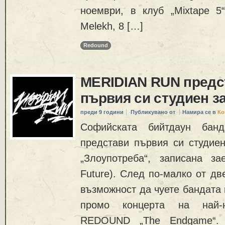
ноември, в клуб „Mixtape 5“
Melekh, 8 […]
Redound
MERIDIAN RUN предс
първия си студиен з
преди 9 години
Публикувано от
Намира се в
Ко
Софийската бийтдаун ба
представи първия си студиен
„Злоупотреба“, записана за
Future). След по-малко от д
възможност да чуете бандата 
промо концерта на най-
REDOUND „The Endgame“.