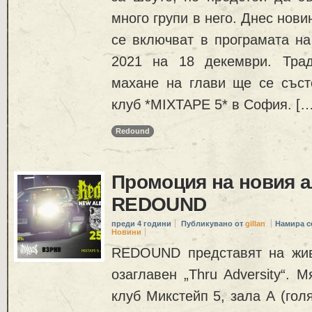
много групи в него. Днес нов
се включват в програмата 
2021 на 18 декември. Трад
махане на глави ще се съст
клуб *MIXTAPE 5* в София. […
Redound
Промоция на новия 
REDOUND
преди 4 години
Публикувано от
gillan
Намира с
Новини
REDOUND представят на жив
озаглавен „Thru Adversity“. 
клуб Микстейп 5, зала А (гол