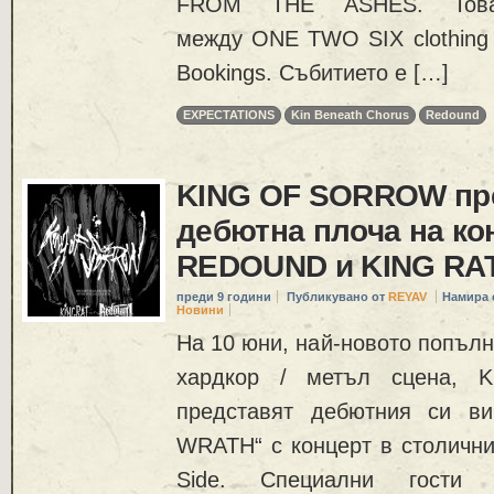
FROM THE ASHES. Това
между ONE TWO SIX clothing 
Bookings. Събитието е […]
EXPECTATIONS
Kin Beneath Chorus
Redound
KING OF SORROW пр
дебютна плоча на ко
REDOUND и KING RA
преди 9 години
Публикувано от
REYAV
Намира 
Новини
На 10 юни, най-новото попълн
хардкор / метъл сцена,
представят дебютния си 
WRATH“ с концерт в столичния
Side. Специални гости