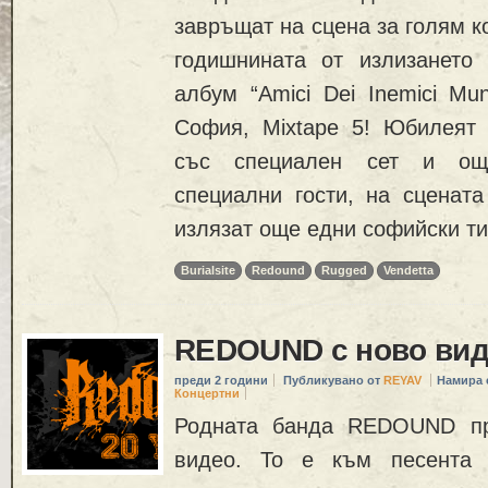
завръщат на сцена за голям к
годишнината от излизането
албум “Amici Dei Inemici Mun
София, Mixtape 5! Юбилеят
със специален сет и ощ
специални гости, на сцената
излязат още едни софийски ти
Burialsite
Redound
Rugged
Vendetta
REDOUND с ново ви
преди 2 години
Публикувано от
REYAV
Намира 
Концертни
Родната банда REDOUND пр
видео. То е към песента 