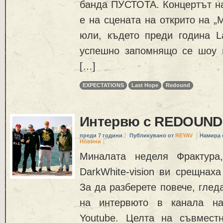
банда ПУСТОТА. Концертът на
е на сцената на открито на „
юли, където преди година L
успешно запомнящо се шоу 
[…]
EXPECTATIONS
Last Hope
Redound
Интервю с REDOUND
преди 7 години
Публикувано от
REYAV
Намира 
Новини
Миналата неделя Фрактура,
DarkWhite-vision ви срещнах
За да разберете повече, глед
на интервюто в канала на
Youtube. Целта на съвмест