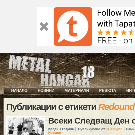
Follow Me
with Tapat
FREE - on
НАЧАЛО
НОВИНИ
МАТЕРИАЛИ
РЕВЮТА
ИНТ
Публикации с етикети
Redound
Всеки Следващ Ден с
преди 1 година
Публикувано от
iDTemplar
Нами
Новини