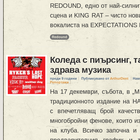
REDOUND, едно от най-силнит
сцена и KING RAT – чисто нов
вокалиста на EXPECTATIONS Г
Redound
Коледа с пиърсинг, т
здрава музика
преди 9 години
Публикувано от
ArthurDent
Нам
Репортажи
На 17 декември, събота, в „M
традиционното издание на 
с впечетляващ брой качеств
многобройни фенове, които и
на клуба. Всичко започна и
предварителния график и 