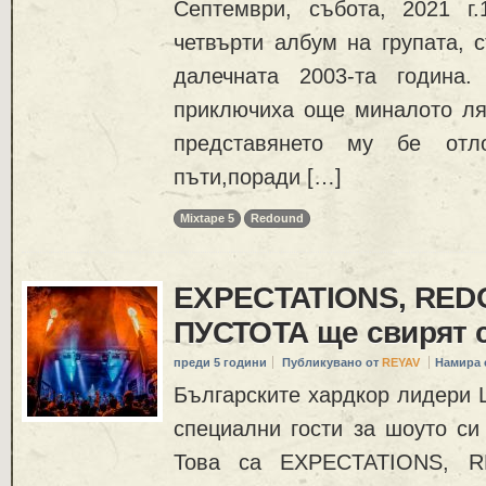
Септември, събота, 2021 г.
четвърти албум на групата, 
далечната 2003-та година.
приключиха още миналото лят
представянето му бе отл
пъти,поради […]
Mixtape 5
Redound
EXPECTATIONS, RED
ПУСТОТА ще свирят 
преди 5 години
Публикувано от
REYAV
Намира 
Българските хардкор лидери
специални гости за шоуто си
Това са EXPECTATIONS, 