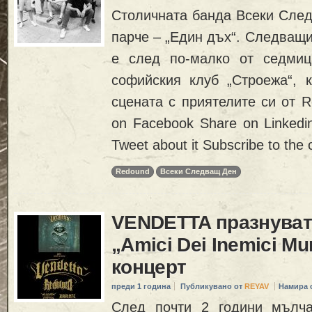
Столичната банда Всеки След
парче – „Един дъх“. Следващи
е след по-малко от седми
софийския клуб „Строежа“, 
сцената с приятелите си от 
on Facebook Share on Linkedi
Tweet about it Subscribe to the
Redound
Всеки Следващ Ден
VENDETTA празнуват
„Amici Dei Inemici Mu
концерт
преди 1 година
Публикувано от
REYAV
Намира 
След почти 2 години мълч