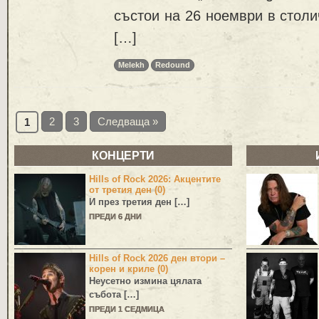
състои на 26 ноември в столи
[…]
Melekh
Redound
2
3
Следваща »
1
КОНЦЕРТИ
Hills of Rock 2026: Акцентите
от третия ден (0)
И през третия ден […]
ПРЕДИ 6 ДНИ
Hills of Rock 2026 ден втори –
корен и криле (0)
Неусетно измина цялата
събота […]
ПРЕДИ 1 СЕДМИЦА