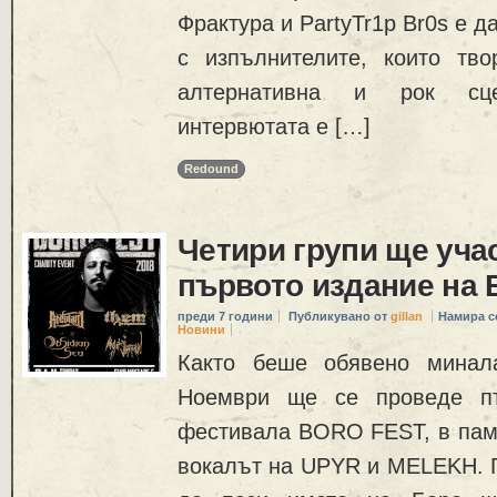
Фрактура и PartyTr1p Br0s е д
с изпълнителите, които тво
алтернативна и рок сц
интервютата е […]
Redound
Четири групи ще уча
първото издание на
преди 7 години
Публикувано от
gillan
Намира с
Новини
Както беше обявено минал
Ноември ще се проведе пъ
фестивала BORO FEST, в паме
вокалът на UPYR и MELEKH. П