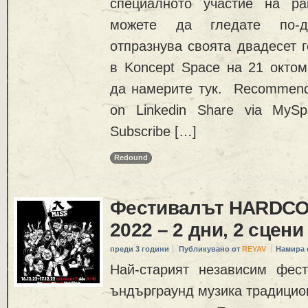
специалното участие на ра
можете да гледате по-д
отпразнува своята двадесет 
в Koncept Space на 21 октом
да намерите тук. Recommend
on Linkedin Share via MySp
Subscribe […]
Redound
Фестивалът HARDC
2022 – 2 дни, 2 сцени
преди 3 години
Публикувано от
REYAV
Намира 
Най-старият независим фес
ъндърграунд музика традицио