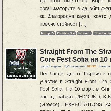
да пази името на Боро жи
организаторите е да обвържа
за благородна кауза, която
повече стойност […]
Mixtape 5
Obsidian Sea
Redound
Them Freque
Straight From The Str
Core Fest Sofia на 10
преди 8 години
Публикувано от
REYAV
Намира 
Пет банди, две от Гърция и т
участие в Straight From The 
Fest Sofia. На 10 март, в Grin
вас ще забият REDOUND, K
(Greece) , EXPECTATIONS, A