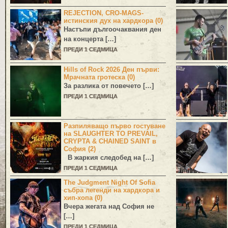
REJECTION, CRO-MAGS-
истинския дух на хардкора (0)
Настъпи дългоочаквания ден
на концерта […]
ПРЕДИ 1 СЕДМИЦА
Hills of Rock 2026 Ден първи:
Мрачната гротеска (0)
За разлика от повечето […]
ПРЕДИ 1 СЕДМИЦА
Разпиляващо първо гостуване
на SLAUGHTER TO PREVAIL,
CRYPTA & CHAINED SAINT в
София (2)
В жаркия следобед на […]
ПРЕДИ 1 СЕДМИЦА
The Judgment Night Of Sofia
събра легенди на хардкора и
хип-хопа (0)
Вчера жегата над София не
[…]
ПРЕДИ 1 СЕДМИЦА