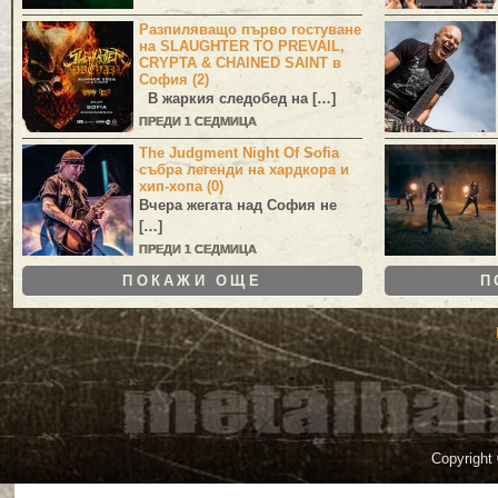
Разпиляващо първо гостуване
на SLAUGHTER TO PREVAIL,
CRYPTA & CHAINED SAINT в
София (2)
В жаркия следобед на […]
ПРЕДИ 1 СЕДМИЦА
The Judgment Night Of Sofia
събра легенди на хардкора и
хип-хопа (0)
Вчера жегата над София не
[…]
ПРЕДИ 1 СЕДМИЦА
ПОКАЖИ ОЩЕ
П
Copyright