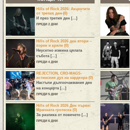
Hills of Rock 2026: Акцентите
от третия ден (0)
И през третия ден […]
ПРЕДИ 2 ДНИ
Hills of Rock 2026 ден втори –
корен и криле (0)
Неусетно измина цялата
събота […]
ПРЕДИ 4 ДНИ
REJECTION, CRO-MAGS-
истинския дух на хардкора (0)
Настъпи дългоочаквания ден
на концерта […]
ПРЕДИ 5 ДНИ
Hills of Rock 2026 Ден първи:
Мрачната гротеска (0)
За разлика от повечето […]
ПРЕДИ 6 ДНИ