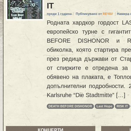
IT
преди 1 година
Публикувано от
REYAV
Намира 
Родната хардкор гордост L
европейско турне с гигант
BEFORE DISHONOR и RIS
обиколка, която стартира пр
през редица държави от Стар
от спирките е отредена за
обявено на плаката, е Топло
допълнителни подробности. 
Karlsruhe “Die Stadtmitte” […]
DEATH BEFORE DISHONOR
Last Hope
RISK IT
КОНЦЕРТИ