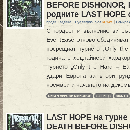
BEFORE DISHONOR, RI
родните LAST HOPE 
преди 1 година
Публикувано от
REYAV
Намира 
С гордост и вълнение ви съ
EventEase отново обединяват 
посрещнат турнето „Only the
година с хедлайнери хардко
Турнето „Only the Hard – Ea
удари Европа за втори рун
ноември и началото на декем
DEATH BEFORE DISHONOR
Last Hope
RISK IT!
LAST HOPE на турне
DEATH BEFORE DISH