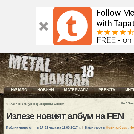
Follow Me
with Tapat
FREE - on
НАЧАЛО
НОВИНИ
МАТЕРИАЛИ
РЕВЮТА
ИНТ
«
На 13 м
Хапчета блус в дъждовна София
Излезе новият албум на FEN
Публикувано от
в 17:51 часа на 11.03.2017 г.
Намира се в
Нови албуми
,
Но