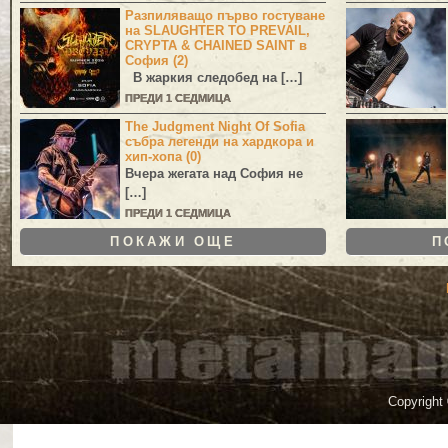
Разпиляващо първо гостуване
на SLAUGHTER TO PREVAIL,
CRYPTA & CHAINED SAINT в
София (2)
В жаркия следобед на […]
ПРЕДИ 1 СЕДМИЦА
The Judgment Night Of Sofia
събра легенди на хардкора и
хип-хопа (0)
Вчера жегата над София не
[…]
ПРЕДИ 1 СЕДМИЦА
ПОКАЖИ ОЩЕ
П
Copyright