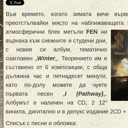
Във времето, когато зимата вече вър
преотстъпвайки място на наближаващата п
атмосферични блек метъли
FEN
ни
върнаха към снежните и студени дни,
с новия си албум, тематично
озаглавен „
Winter
„. Творението им е
съставено от 6 композиции, с обща
дължина час и петнадесет минути,
като по-долу можете да чуете
първата песен „
I (Pathway)
„.
Албумът е наличен на CD, 2 12″
винила, дигитално и в делукс издание 2CD + 
Списък с песни и обложка: