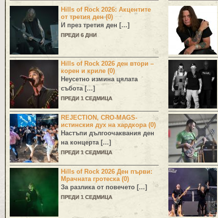
Hills of Rock 2026: Акцентите
от третия ден (0)
И през третия ден […]
ПРЕДИ 6 ДНИ
Hills of Rock 2026 ден втори –
корен и криле (0)
Неусетно измина цялата
събота […]
ПРЕДИ 1 СЕДМИЦА
REJECTION, CRO-MAGS-
истинския дух на хардкора (0)
Настъпи дългоочаквания ден
на концерта […]
ПРЕДИ 1 СЕДМИЦА
Hills of Rock 2026 Ден първи:
Мрачната гротеска (0)
За разлика от повечето […]
ПРЕДИ 1 СЕДМИЦА