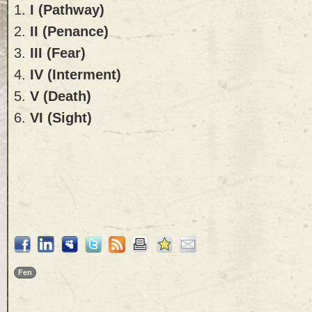
1.
I (Pathway)
2.
II (Penance)
3.
III (Fear)
4.
IV (Interment)
5.
V (Death)
6.
VI (Sight)
Fen