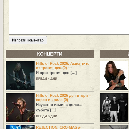
КОНЦЕРТИ
Hills of Rock 2026: Акцентите
от третия ден (0)
И през третия ден […]
ПРЕДИ 4 ДНИ
Hills of Rock 2026 ден втори –
корен и криле (0)
Неусетно измина цялата
събота […]
ПРЕДИ 6 ДНИ
REJECTION, CRO-MAGS-