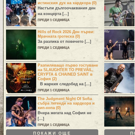
истинския дух на хардкора (0)
Настъпи дългоочаквания ден
на концерта […]
ПРЕДИ 1 СЕДМИЦА
Hills of Rock 2026 Ден първи:
Мрачната гротеска (0)
За разлика от повечето […]
ПРЕДИ 1 СЕДМИЦА
Разпиляващо първо гостуване
на SLAUGHTER TO PREVAIL,
CRYPTA & CHAINED SAINT в
София (2)
В жаркия следобед на […]
ПРЕДИ 1 СЕДМИЦА
The Judgment Night Of Sofia
събра легенди на хардкора и
хип-хопа (0)
Вчера жегата над София не
[…]
ПРЕДИ 1 СЕДМИЦА
ПОКАЖИ ОЩЕ
П