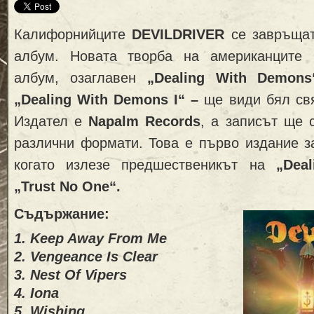
Калифорнийците
DEVILDRIVER
се завръщат
албум. Новата творба на американците 
албум, озаглавен
„
Dealing With Demon
„
Dealing With Demons I“ –
ще види бял св
Издател е
Napalm Records
, а записът ще 
различни формати. Това е първо издание за 
когато излезе предшественикът на
„Dea
„Trust No One“.
Съдържание:
1. Keep Away From Me
2. Vengeance Is Clear
3. Nest Of Vipers
4. Iona
5. Wishing