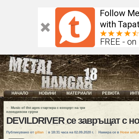
Follow Me
with Tapat
FREE - on
НАЧАЛО
НОВИНИ
МАТЕРИАЛИ
РЕВЮТА
ИНТ
«
Music of the ages стартира с концерт на три
пловдивски групи
DEVILDRIVER се завръщат с н
Публикувано от
gillan
в 18:31 часа на 02.09.2020 г.
Намира се в
Нови албу