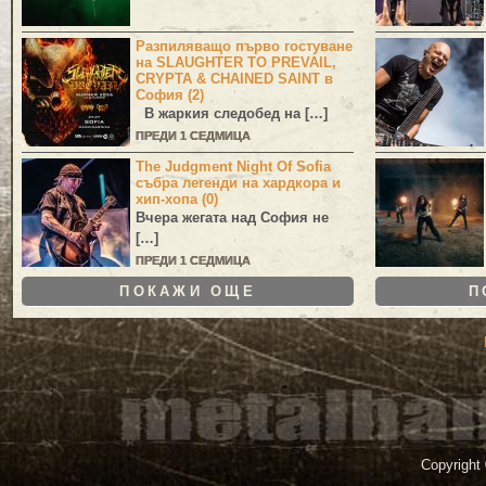
Разпиляващо първо гостуване
на SLAUGHTER TO PREVAIL,
CRYPTA & CHAINED SAINT в
София (2)
В жаркия следобед на […]
ПРЕДИ 1 СЕДМИЦА
The Judgment Night Of Sofia
събра легенди на хардкора и
хип-хопа (0)
Вчера жегата над София не
[…]
ПРЕДИ 1 СЕДМИЦА
ПОКАЖИ ОЩЕ
П
Copyright