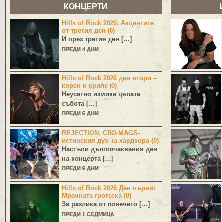
КОНЦЕРТИ
Hills of Rock 2026: Акцентите
от третия ден (0)
И през третия ден […]
ПРЕДИ 4 ДНИ
Hills of Rock 2026 ден втори –
корен и криле (0)
Неусетно измина цялата
събота […]
ПРЕДИ 6 ДНИ
REJECTION, CRO-MAGS-
истинския дух на хардкора (0)
Настъпи дългоочаквания ден
на концерта […]
ПРЕДИ 6 ДНИ
Hills of Rock 2026 Ден първи:
Мрачната гротеска (0)
За разлика от повечето […]
ПРЕДИ 1 СЕДМИЦА