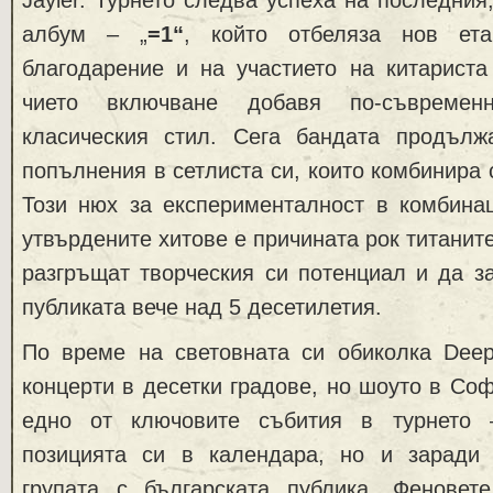
Jayler. Турнето следва успеха на последния
албум – „
=1“
, който отбеляза нов ет
благодарение и на участието на китарист
чието включване добавя по-съвреме
класическия стил. Сега бандата продъл
попълнения в сетлиста си, които комбинира 
Този нюх за експерименталност в комбина
утвърдените хитове е причината рок титанит
разгръщат творческия си потенциал и да з
публиката вече над 5 десетилетия.
По време на световната си обиколка Deep
концерти в десетки градове, но шоуто в Соф
едно от ключовите събития в турнето
позицията си в календара, но и заради
групата с българската публика. Феновет