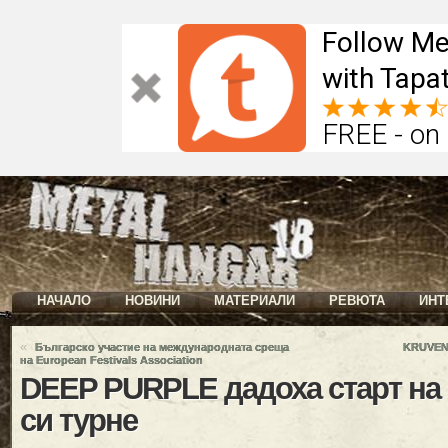
Follow Me
with Tapat
FREE - on
НАЧАЛО
НОВИНИ
МАТЕРИАЛИ
РЕВЮТА
ИНТ
«
Българско участие на международната среща
KRUVEN
на European Festivals Association
DEEP PURPLE дадоха старт на
си турне