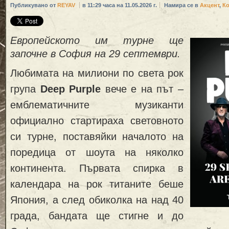
Публикувано от
REYAV
в 11:29 часа на 11.05.2026 г.
Намира се в
Акцент
,
К
Европейското им турне ще
започне в София на 29 септември.
Любимата на милиони по света рок
група
Deep Purple
вече е на път –
емблематичните музиканти
официално стартираха световното
си турне, поставяйки началото на
поредица от шоута на няколко
континента. Първата спирка в
календара на рок титаните беше
Япония, а след обиколка на над 40
града, бандата ще стигне и до