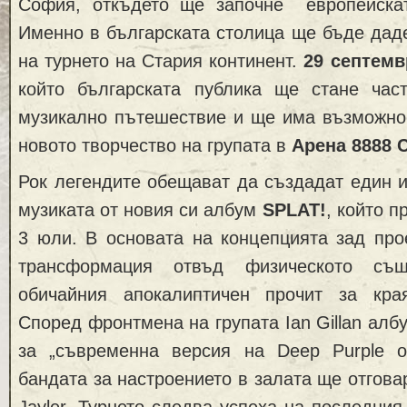
София, откъдето ще започне европейскат
Именно в българската столица ще бъде дад
на турнето на Стария континент.
29 септемв
който българската публика ще стане час
музикално пътешествие и ще има възможнос
новото творчество на групата в
Арена 8888 
Рок легендите обещават да създадат един и
музиката от новия си албум
SPLAT!
, който п
3 юли. В основата на концепцията зад про
трансформация отвъд физическото същ
обичайния апокалиптичен прочит за кра
Според фронтмена на групата Ian Gillan алб
за „съвременна версия на Deep Purple о
бандата за настроението в залата ще отгова