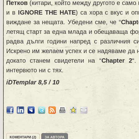
Петков
(китари, който между другото е само
и в
IGNORE THE HATE
) са хора с вкус и о
виждане за нещата. Убедени сме, че “
Chapt
летящ старт за една млада и обещаваща фо
радва дълги години напред с различния си
Искрено им желаем успех и се надяваме да 
докато станем свидетели на “
Chapter 2
“.
интервюто ни с тях.
iDTemplar 8,5 / 10
КОМЕНТАРИ (2)
ЗА АВТОРА