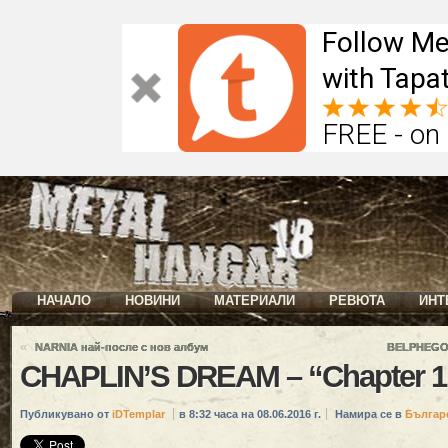
Follow Me
with Tapat
FREE - on
НАЧАЛО
НОВИНИ
МАТЕРИАЛИ
РЕВЮТА
ИНТ
«
NARNIA най-после с нов албум
BELPHEGOR
CHAPLIN’S DREAM – “Chapter 1“
Публикувано от
iDTemplar
в 8:32 часа на 08.06.2016 г.
Намира се в
Българ