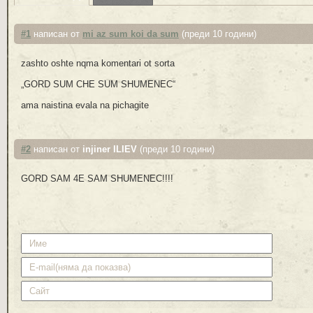
#1
написан от
mi az sum koi da sum
(преди 10 години)
zashto oshte nqma komentari ot sorta
„GORD SUM CHE SUM SHUMENEC“
ama naistina evala na pichagite
#2
написан от
injiner ILIEV
(преди 10 години)
GORD SAM 4E SAM SHUMENEC!!!!