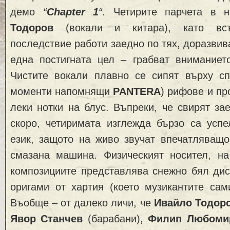
демо
“
Chapter 1
“
. Четирите парчета в 
Тодоров
(вокали и китара), като вс
последствие работи заедно по тях, доразвив
една постигната цел – грабват вниманието
Чистите вокали плавно се сипят върху сп
моменти напомнящи
PANTERA
) рифове и пр
леки нотки на блус. Въпреки, че свирят за
скоро, четиримата изглежда бързо са усп
език, защото на живо звучат впечатляващо
смазана машина. Физическият носител, на
композициите представлява снежно бял дис
оригами от хартия (което музикантите сам
Въобще – от далеко личи, че
Ивайло Тодор
Явор Станчев
(барабани),
Филип Любоми