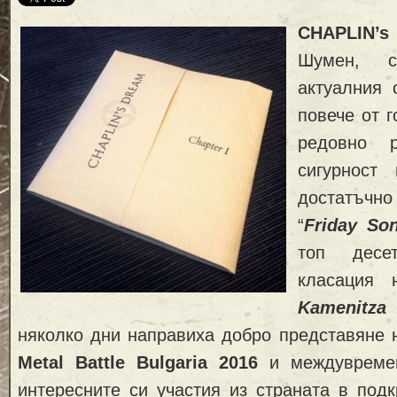
CHAPLIN’
Шумен, с
актуалния 
повече от г
редовно 
сигурност
достатъчн
“
Friday So
топ десе
класация 
Kamenitza
няколко дни направиха добро представяне
Metal Battle Bulgaria 2016
и междувремен
интересните си участия из страната в под