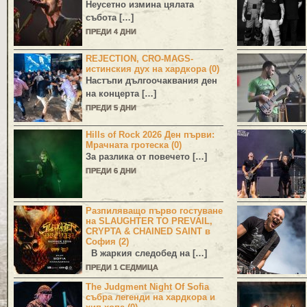
Неусетно измина цялата
събота […]
ПРЕДИ 4 ДНИ
REJECTION, CRO-MAGS-
истинския дух на хардкора (0)
Настъпи дългоочаквания ден
на концерта […]
ПРЕДИ 5 ДНИ
Hills of Rock 2026 Ден първи:
Мрачната гротеска (0)
За разлика от повечето […]
ПРЕДИ 6 ДНИ
Разпиляващо първо гостуване
на SLAUGHTER TO PREVAIL,
CRYPTA & CHAINED SAINT в
София (2)
В жаркия следобед на […]
ПРЕДИ 1 СЕДМИЦА
The Judgment Night Of Sofia
събра легенди на хардкора и