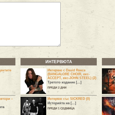
ИНТЕРВЮТА
центите
Интервю с David Reece
(BANGALORE CHOIR, екс-
ACCEPT, екс-JOHN STEEL) (2)
Третото издание […]
ПРЕДИ 2 ДНИ
 втори –
Интервю със SICKRED (0)
Историята на […]
ата
ПРЕДИ 1 СЕДМИЦА