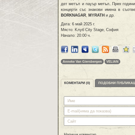
дет метъл и пауър метъл. През години
концерти със знакови имена в съотв
BORKNAGAR
,
MYRATH
и др.
Дата: 6 май 2025 г.
Място: Kлуб City Stage, София
Начало: 20:00 ч.
Anneke Van Giersbergen
VELIAN
КОМЕНТАРИ (0)
ПОДОБНИ ПУБЛИКА
Напиши коментар