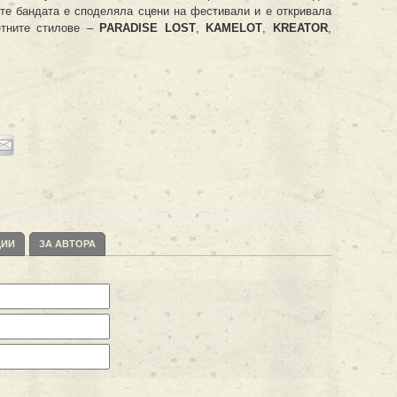
те бандата е споделяла сцени на фестивали и е откривала
етните стилове –
PARADISE LOST
,
KAMELOT
,
KREATOR
,
ЦИИ
ЗА АВТОРА