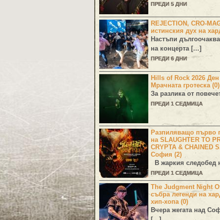
ПРЕДИ 5 ДНИ
REJECTION, CRO-MA
истинския дух на хар
Настъпи дългоочаква
на концерта […]
ПРЕДИ 6 ДНИ
Hills of Rock 2026 Де
Мрачната гротеска (0)
За разлика от повече
ПРЕДИ 1 СЕДМИЦА
Разпиляващо първо г
на SLAUGHTER TO PR
CRYPTA & CHAINED S
София (2)
В жаркия следобед н
ПРЕДИ 1 СЕДМИЦА
The Judgment Night Of
събра легенди на хар
хип-хопа (0)
Вчера жегата над Со
[…]