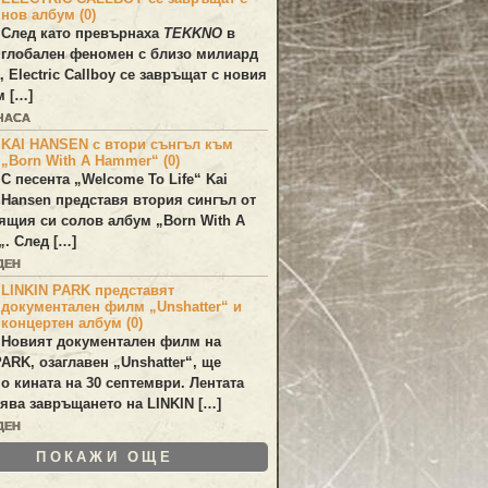
нов албум (0)
След като превърнаха
TEKKNO
в
глобален феномен с близо милиард
а,
Electric Callboy
се завръщат с новия
м […]
 ЧАСА
KAI HANSEN с втори сънгъл към
„Born With A Hammer“ (0)
С песента „
Welcome To Life
“
Kai
Hansen
представя втория сингъл от
ящия си солов албум „
Born With A
„. След […]
ДЕН
LINKIN PARK представят
документален филм „Unshatter“ и
концертен албум (0)
Новият документален филм на
PARK
, озаглавен
„Unshatter“
, ще
по кината на 30 септември. Лентата
ява завръщането на
LINKIN
[…]
ДЕН
ПОКАЖИ ОЩЕ