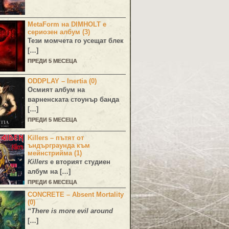
MetaForm на DIMHOLT е
сериозен албум (3)
Тези момчета го усещат блек
[…]
ПРЕДИ 5 МЕСЕЦА
ODDPLAY – Inertia (0)
Осмият албум на
варненската стоунър банда
[…]
ПРЕДИ 5 МЕСЕЦА
Killers – пътят от
ъндърграунда към
мейнстрийма (1)
Killers
е вторият студиен
албум на […]
ПРЕДИ 6 МЕСЕЦА
CONCRETE – Absent Mortality
(0)
“There is more evil around
[…]