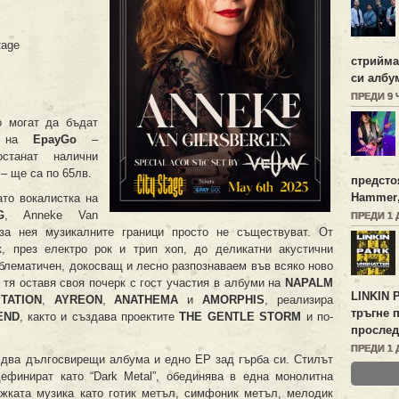
tage
стрийм
си албу
ПРЕДИ 9
о могат да бъдат
та на
EpayGo
–
станат налични
 – ще са по 65лв.
предсто
Hammer
ато вокалистка на
G
, Anneke Van
ПРЕДИ 1 
 за нея музикалните граници просто не съществуват. От
, през електро рок и трип хоп, до деликатни акустични
мблематичен, докосващ и лесно разпознаваем във всяко ново
 тя оставя своя почерк с гост участия в албуми на
NAPALM
LINKIN 
TATION
,
AYREON
,
ANATHEMA
и
AMORPHIS
, реализира
тръгне 
END
, както и създава проектите
THE GENTLE STORM
и по-
прослед
ПРЕДИ 1 
 два дългосвирещи албума и едно EP зад гърба си. Стилът
дефинират като “Dark Metal”, обединява в една монолитна
ежката музика като готик метъл, симфоник метъл, мелодик