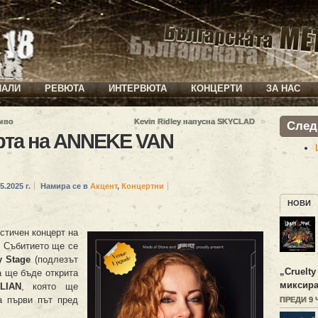
ИАЛИ
РЕВЮТА
ИНТЕРВЮТА
КОНЦЕРТИ
ЗА НАС
»
живо
Kevin Ridley напусна SKYCLAD
След
рта на ANNEKE VAN
5.2025 г.
Намира се в
Акцент
,
Концертни
НОВИ
стичен концерт на
 Събитието ще се
y Stage
(подлезът
„
Cruelty
а ще бъде открита
миксира
LIAN
, която ще
а първи път пред
ПРЕДИ 9