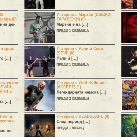
GS-
Интервю с Мартин (СВЕЖИ
дкора (0)
ТАРАЛЕЖИ) (0)
ния ден
Мартин е на […]
ПРЕДИ 1 СЕДМИЦА
н първи:
Интервю с Рали и Севи
(SEVI) (0)
то […]
Рали и […]
ПРЕДИ 1 СЕДМИЦА
остуване
Интервю с Wolf Hoffmann
EVAIL,
(ACCEPT) (1)
AINT в
Легендарната немска […]
ПРЕДИ 2 СЕДМИЦИ
а […]
 Sofia
Интервю с DEADSCAPE (0)
дкора и
След период […]
ПРЕДИ 1 МЕСЕЦ
фия не