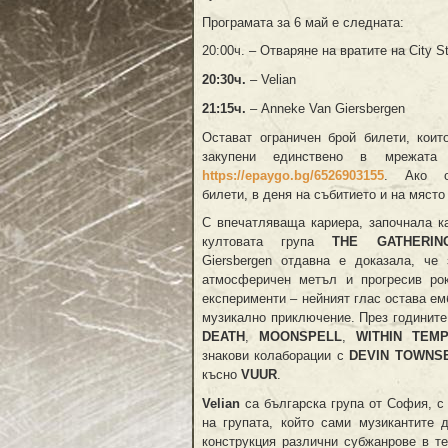
Програмата за 6 май е следната:
20:00ч. – Отваряне на вратите на City S
20:30ч.
– Velian
21:15ч.
– Anneke Van Giersbergen
Остават ограничен брой билети, коит
закупени единствено в мрежа
https://epaygo.bg/6526903155
. Ако о
билети, в деня на събитието и на място
С впечатляваща кариера, започнала к
култовата група
THE GATHERIN
Giersbergen отдавна е доказала, че
атмосферичен метъл и прогресив рок
експерименти – нейният глас остава е
музикално приключение. През годините
DEATH
,
MOONSPELL
,
WITHIN TEMP
знакови колаборации с
DEVIN TOWNS
късно
VUUR
.
Velian
са българска група от София, с
на групата, който сами музикантите 
конструкция различни субжанрове в т