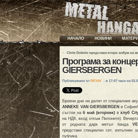
НАЧАЛО
НОВИНИ
МАТЕР
«
Chris Dobrev представя втори албум на 
Програма за конце
GIERSBERGEN
Публикувано от
REYAV
в 17:07 часа на 02.0
Броени дни ни делят от специалния аку
ANNEKE VAN GIERSBERGEN
в София!
състои на
6 май (вторник)
в
клуб Cit
на НДК, вход откъм Пилоните). Вечерт
от родната дарк метъл банда
VE
представи специален сет, изпълнен з
публика.