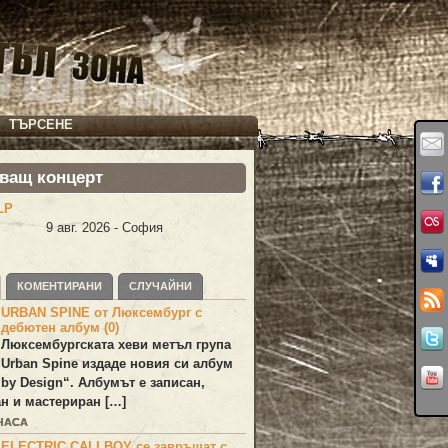
ТЪРСЕНЕ
ващ концерт
LP
9 авг. 2026 - София
КОМЕНТИРАНИ
СЛУЧАЙНИ
URBAN SPINE от Люксембург с
дебютен албум (0)
Люксембургската хеви метъл група
Urban Spine
издаде новия си албум
 by Design
“. Албумът е записан,
н и мастериран […]
 ЧАСА
ELECTRIC CALLBOY се завръщат с